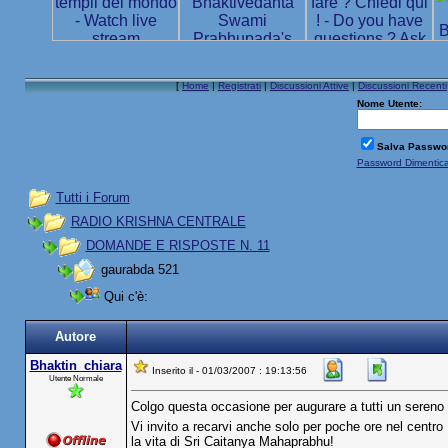
[
Home
|
Registrati
|
Discussioni Attive
|
Discussioni Recenti
Nome Utente:
Salva Passwo
Password Dimentic
Tutti i Forum
RADIO KRISHNA CENTRALE
DOMANDE E RISPOSTE N. 11
gaurabda 521
Qui c'è:
Autore
Bhaktin_chiara
Inserito il - 01/03/2007 : 19:13:56
Utente Normale
Colgo questa occasione per augurare a tutti un sereno
Vi invito a recarvi anche solo per poche ore nel centr
la vita di Sri Caitanya Mahaprabhu!