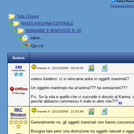
Salva Pass
Password Diment
Tutti i Forum
RADIO KRISHNA CENTRALE
DOMANDE E RISPOSTE N. 10
salve...
Qui c'è:
Autore
zag
Inserito il - 22/12/2006 : 16:10:05
Utente Medio
volevo kiedervi: ci si reincarna anke in oggetti inanimati?
Un oggetto inanimato ha un'anima??? ha sensazioni???
15 Messaggi
P.s. Se la vita e quello che ci succede è dovuto al Karma,
perchè abbiamo commesso il male in altre vite???
RKC
Inserito il - 22/12/2006 : 21:52:49
Mayapur
Amministratore
Generalmente no, gli oggetti inanimati non hanno coscienza, 
Bisogna fare pero' una distinzione tra oggetti naturali e ogget