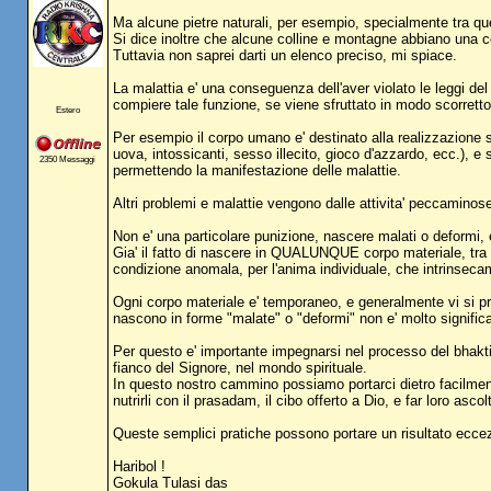
Ma alcune pietre naturali, per esempio, specialmente tra quel
Si dice inoltre che alcune colline e montagne abbiano una ce
Tuttavia non saprei darti un elenco preciso, mi spiace.
La malattia e' una conseguenza dell'aver violato le leggi de
compiere tale funzione, se viene sfruttato in modo scorrett
Estero
Per esempio il corpo umano e' destinato alla realizzazione s
uova, intossicanti, sesso illecito, gioco d'azzardo, ecc.), e s
2350 Messaggi
permettendo la manifestazione delle malattie.
Altri problemi e malattie vengono dalle attivita' peccaminos
Non e' una particolare punizione, nascere malati o deformi, e
Gia' il fatto di nascere in QUALUNQUE corpo materiale, tra 
condizione anomala, per l'anima individuale, che intrinsecam
Ogni corpo materiale e' temporaneo, e generalmente vi si pre
nascono in forme "malate" o "deformi" non e' molto significati
Per questo e' importante impegnarsi nel processo del bhakti y
fianco del Signore, nel mondo spirituale.
In questo nostro cammino possiamo portarci dietro facilment
nutrirli con il prasadam, il cibo offerto a Dio, e far loro ascol
Queste semplici pratiche possono portare un risultato eccez
Haribol !
Gokula Tulasi das