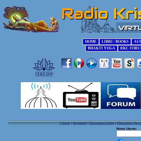
[
Home
|
Registrati
|
Discussioni Attive
|
Discussioni Rece
Nome Utente: