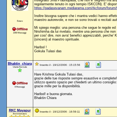
insegnato Srila Prabhupada, che non e' segreto ma anzi 
regolarmente tenuto in ogni tempio ISKCON). E' disponib
https://padasevanam.mediarama.com/rkcforum/forum
Inoltre bisogna sapere che i mantra vedici hanno effett
maestro autorevole, e non se sono trovati o recitati a
Estero
Mi spiego meglio: una persona che segue le regole ed i 
Nrishimha da lui rivelato, mentre una persona che non 
2350 Messaggi
per cosi' dire, non avra' benefici apprezzabili, perche' 
(sincero) al maestro spirituale.
Haribol !
Gokula Tulasi das
Bhaktin_chiara
Inserito il - 19/12/2006 : 15:15:56
Utente Normale
Hare Krishna Gokula Tulasi das,
grazie delle tue risposte sempre esaustive e complete!
utilizzo questo spazio per chiederti un ultimo consiglio:
grazie mille per la disponibilità.
8 Messaggi
Haribol! e buona giornata.
Bhaktin Chiara
RKC Mayapur
Inserito il - 19/12/2006 : 16:59:11
Amministratore