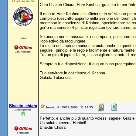
Cara bhaktin Chiara, Hare Krishna, grazie a te per l'in
Il mantra Hare Krishna e' sufficiente in se' stesso per 
completo (descritto appunto nella sezione del forum che
progresso in coscienza di Krishna, specialmente se re
gia' a mantenere i 4 principi regolatori (evitare carne, p
Se ancora non ci riusciamo, non importa, possiamo pro
Estero
l'obbiettivo da raggiungere.
La recita del Japa comunque ci aiuta anche in questo se
seguire i principi e le regole facilmente e naturalmente 
2350 Messaggi
Tra un giro di japa e l'altro, e' consigliato soltanto di r
Sempre a tua disposizione, ti auguro buon proseguiment
Tuo servitore in coscienza di Krishna
Gokula Tulasi das
Bhaktin_chiara
Inserito il - 20/12/2006 : 11:14:55
Utente Normale
Perfetto, è anche più di quanto volessi sapere! Grazie in
Un saluto sincero, Haribol!
Bhaktin Chiara
8 Messaggi