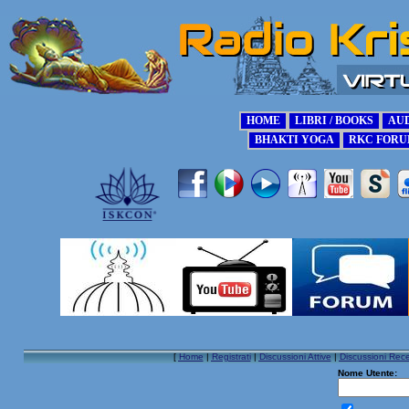
[
Home
|
Registrati
|
Discussioni Attive
|
Discussioni Rece
Nome Utente: