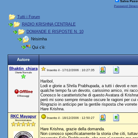
Salva Pass
Password Diment
Tutti i Forum
RADIO KRISHNA CENTRALE
DOMANDE E RISPOSTE N. 10
Nrisimha
Qui c'è:
Autore
Bhaktin_chiara
Inserito il - 17/12/2006 : 10:27:35
Utente Normale
Haribol,
Lodi e glorie a Shrila Prabhupada, a tutti i devoti e non
qualche tempo fa un devoto, carissimo amico, mi racco
Conosco le caratteristiche di questo Avatara di Krishna
8 Messaggi
però mi sono sempre rimaste oscure le ragioni per cui 
Ringrazio in anticipo per la gentile risposta che vorre
Hare Krishna.
RKC Mayapur
Inserito il - 18/12/2006 : 12:50:27
Amministratore
Hare Krishna, grazie della domanda.
Non conosco specificatamente la storia che citi, tuttav