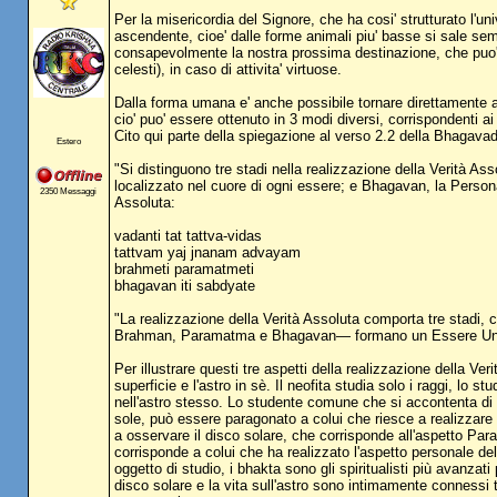
Per la misericordia del Signore, che ha cosi' strutturato l'u
ascendente, cioe' dalle forme animali piu' basse si sale semp
consapevolmente la nostra prossima destinazione, che puo' es
celesti), in caso di attivita' virtuose.
Dalla forma umana e' anche possibile tornare direttamente a D
cio' puo' essere ottenuto in 3 modi diversi, corrispondenti ai 3
Cito qui parte della spiegazione al verso 2.2 della Bhagavad
Estero
"Si distinguono tre stadi nella realizzazione della Verità A
localizzato nel cuore di ogni essere; e Bhagavan, la Person
2350 Messaggi
Assoluta:
vadanti tat tattva-vidas
tattvam yaj jnanam advayam
brahmeti paramatmeti
bhagavan iti sabdyate
"La realizzazione della Verità Assoluta comporta tre stadi, c
Brahman, Paramatma e Bhagavan— formano un Essere Unic
Per illustrare questi tre aspetti della realizzazione della Ve
superficie e l'astro in sè. Il neofita studia solo i raggi, lo 
nell'astro stesso. Lo studente comune che si accontenta di 
sole, può essere paragonato a colui che riesce a realizzare
a osservare il disco solare, che corrisponde all'aspetto Par
corrisponde a colui che ha realizzato l'aspetto personale de
oggetto di studio, i bhakta sono gli spiritualisti più avanza
disco solare e la vita sull'astro sono intimamente connessi tr