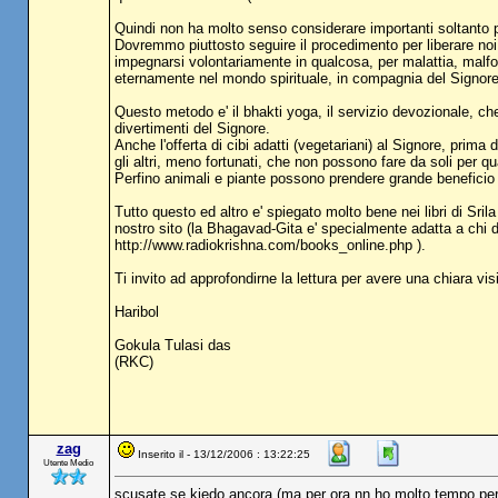
Quindi non ha molto senso considerare importanti soltanto poch
Dovremmo piuttosto seguire il procedimento per liberare noi s
impegnarsi volontariamente in qualcosa, per malattia, malform
eternamente nel mondo spirituale, in compagnia del Signore
Questo metodo e' il bhakti yoga, il servizio devozionale, che
divertimenti del Signore.
Anche l'offerta di cibi adatti (vegetariani) al Signore, prima
gli altri, meno fortunati, che non possono fare da soli per q
Perfino animali e piante possono prendere grande beneficio 
Tutto questo ed altro e' spiegato molto bene nei libri di Sril
nostro sito (la Bhagavad-Gita e' specialmente adatta a chi d
http://www.radiokrishna.com/books_online.php ).
Ti invito ad approfondirne la lettura per avere una chiara 
Haribol
Gokula Tulasi das
(RKC)
zag
Inserito il - 13/12/2006 : 13:22:25
Utente Medio
scusate se kiedo ancora (ma per ora nn ho molto tempo per app