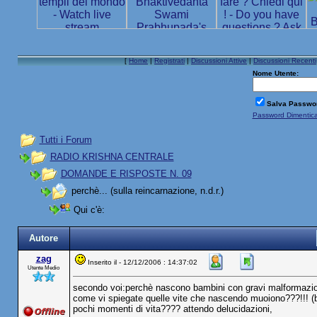
[
Home
|
Registrati
|
Discussioni Attive
|
Discussioni Recenti
Nome Utente:
Salva Passwo
Password Dimentic
Tutti i Forum
RADIO KRISHNA CENTRALE
DOMANDE E RISPOSTE N. 09
perchè... (sulla reincarnazione, n.d.r.)
Qui c'è:
Autore
zag
Inserito il - 12/12/2006 : 14:37:02
Utente Medio
secondo voi:perchè nascono bambini con gravi malformazioni,
come vi spiegate quelle vite che nascendo muoiono???!!! (b
pochi momenti di vita???? attendo delucidazioni,