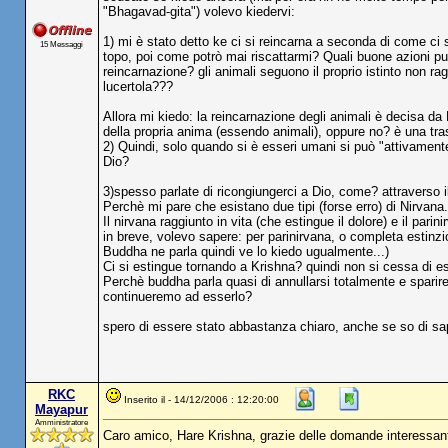
"Bhagavad-gita") volevo kiedervi:
1) mi è stato detto ke ci si reincarna a seconda di come ci 
15 Messaggi
topo, poi come potrò mai riscattarmi? Quali buone azioni p
reincarnazione? gli animali seguono il proprio istinto non r
lucertola???
Allora mi kiedo: la reincarnazione degli animali è decisa d
della propria anima (essendo animali), oppure no? è una t
2) Quindi, solo quando si è esseri umani si può "attivament
Dio?
3)spesso parlate di ricongiungerci a Dio, come? attraverso i
Perchè mi pare che esistano due tipi (forse erro) di Nirvana.
Il nirvana raggiunto in vita (che estingue il dolore) e il parin
in breve, volevo sapere: per parinirvana, o completa estin
Buddha ne parla quindi ve lo kiedo ugualmente...)
Ci si estingue tornando a Krishna? quindi non si cessa di
Perchè buddha parla quasi di annullarsi totalmente e sparire
continueremo ad esserlo?
spero di essere stato abbastanza chiaro, anche se so di sape
RKC
Inserito il - 14/12/2006 : 12:20:00
Mayapur
Amministratore
Caro amico, Hare Krishna, grazie delle domande interessant