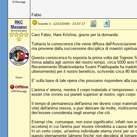
15 Messaggi
Fabio.
RKC
Inserito il - 12/12/2006 : 23:47:17
Mayapur
Amministratore
Caro Fabio, Hare Krishna, grazie per la domanda.
Tuttavia la conoscenza che viene diffusa dall'Associazione i
ma proviene dalla successione disciplica di maestri spiritua
Questa conoscenza fu esposta la prima volta dal Signore Stes
forma adatta agli uomini del nostro tempo, circa 5000 anni
Recentemente Bhaktivedanta Svami Prabhupada ha tradotto 
ulteriormente) per il nostro beneficio, scrivendo circa 80 libri
Estero
E' sulla base di tale opera che possiamo rispondere alla t
L'anima e' eterna, mentre il corpo materiale e' temporaneo: che
2350 Messaggi
esseri che vivono sui pianeti superiori al nostro, ogni corpo 
Il tempo di permanenza dell'anima nei diversi corpi materiali
vite) dell'anima stessa, e puo' derivare da molte, moltissime 
dev'essere considerata negli esempi che citi.
Esempi che, comunque, non sono significativi, infatti non esi
eccetera) in cui l'anima puo' essere introdotta a causa del 
In un certo corpo, un'anima individuale eterna vivra' per un 
questo eternamente (almeno finche' non decidera' di tornare