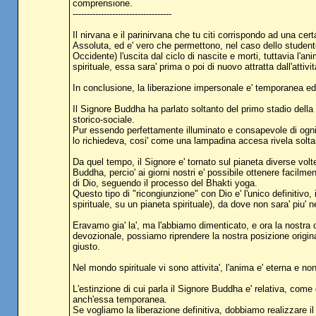
comprensione.
-----------------------------------
Il nirvana e il parinirvana che tu citi corrispondo ad una ce
Assoluta, ed e' vero che permettono, nel caso dello student
Occidente) l'uscita dal ciclo di nascite e morti, tuttavia l'anim
spirituale, essa sara' prima o poi di nuovo attratta dall'attiv
In conclusione, la liberazione impersonale e' temporanea ed
Il Signore Buddha ha parlato soltanto del primo stadio della 
storico-sociale.
Pur essendo perfettamente illuminato e consapevole di ogni 
lo richiedeva, cosi' come una lampadina accesa rivela soltan
Da quel tempo, il Signore e' tornato sul pianeta diverse vol
Buddha, percio' ai giorni nostri e' possibile ottenere facilm
di Dio, seguendo il processo del Bhakti yoga.
Questo tipo di "ricongiunzione" con Dio e' l'unico definitiv
spirituale, su un pianeta spirituale), da dove non sara' piu' 
Eravamo gia' la', ma l'abbiamo dimenticato, e ora la nostra 
devozionale, possiamo riprendere la nostra posizione origin
giusto.
Nel mondo spirituale vi sono attivita', l'anima e' eterna e non
L'estinzione di cui parla il Signore Buddha e' relativa, come 
anch'essa temporanea.
Se vogliamo la liberazione definitiva, dobbiamo realizzare i