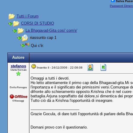
Salva Pass
Password Diment
Tutti i Forum
CORSI DI STUDIO
La Bhagavad-Gita cosi' com'e'
riassunto cap 1
Qui c'è:
Autore
stefanos
Inserito il - 24/11/2006 : 22:08:08
Utente Normale
Omaggi a tutti i devoti.
Ho letto attentamente il primo cap della Bhagavad-gita.Mi 
l'inportanza e il significato dei primissimi versi.Comunque d
Emilia Romagna
difronte allo schieramento opposto.Krishna che è nel cuore d
battaglia.Arjuna sopraffatto dal dolore,si dimentica dei prop
Tutto ciò dà a Krishna l'opportunità di insegnare.
6 Messaggi
-----------------------------------------
Grazie Gocula, di dare tutti l'opportunità di parlare della Bh
Domani provo con il questionario.