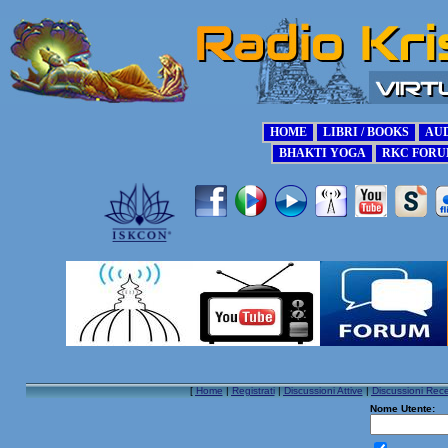
[
Home
|
Registrati
|
Discussioni Attive
|
Discussioni Rece
Nome Utente: