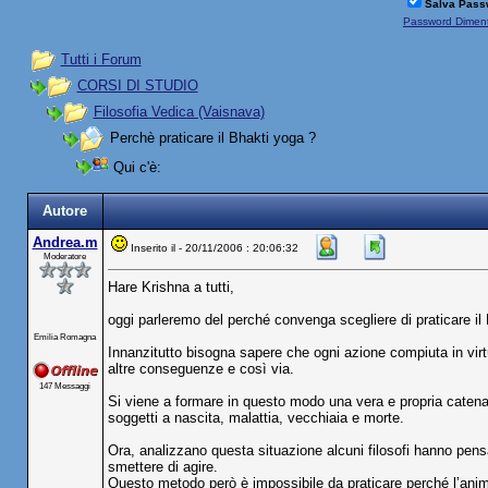
Salva Pass
Password Diment
Tutti i Forum
CORSI DI STUDIO
Filosofia Vedica (Vaisnava)
Perchè praticare il Bhakti yoga ?
Qui c'è:
Autore
Andrea.m
Inserito il - 20/11/2006 : 20:06:32
Moderatore
Hare Krishna a tutti,
oggi parleremo del perché convenga scegliere di praticare il
Emilia Romagna
Innanzitutto bisogna sapere che ogni azione compiuta in virt
altre conseguenze e così via.
147 Messaggi
Si viene a formare in questo modo una vera e propria catena 
soggetti a nascita, malattia, vecchiaia e morte.
Ora, analizzano questa situazione alcuni filosofi hanno pensat
smettere di agire.
Questo metodo però è impossibile da praticare perché l’ani