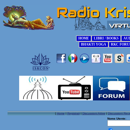
[
Home
|
Registrati
|
Discussioni Attive
|
Discussioni Rece
Nome Utente: