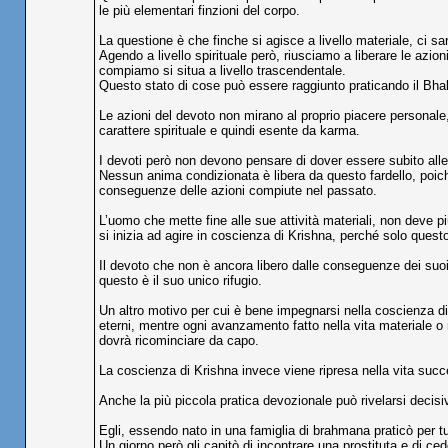
le più elementari finzioni del corpo.
La questione è che finche si agisce a livello materiale, ci sa
Agendo a livello spirituale però, riusciamo a liberare le az
compiamo si situa a livello trascendentale.
Questo stato di cose può essere raggiunto praticando il Bha
Le azioni del devoto non mirano al proprio piacere personale,
carattere spirituale e quindi esente da karma.
I devoti però non devono pensare di dover essere subito alle
Nessun anima condizionata è libera da questo fardello, poich
conseguenze delle azioni compiute nel passato.
L’uomo che mette fine alle sue attività materiali, non deve 
si inizia ad agire in coscienza di Krishna, perché solo que
Il devoto che non è ancora libero dalle conseguenze dei suo
questo è il suo unico rifugio.
Un altro motivo per cui è bene impegnarsi nella coscienza d
eterni, mentre ogni avanzamento fatto nella vita materiale o 
dovrà ricominciare da capo.
La coscienza di Krishna invece viene ripresa nella vita succ
Anche la più piccola pratica devozionale può rivelarsi decisiv
Egli, essendo nato in una famiglia di brahmana praticò per tut
Un giorno però gli capitò di incontrare una prostituta e di c