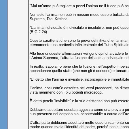
“Mai un’arma può tagliare a pezzi l’anima ne il fuoco può bru
Non solo l’anima non può in nessun modo essere turbata da f
Suprema, Dio, Krishna.
“L’anima individuale è indivisibile e insolubile; non può ess
(B.G.2.24)
Queste caratteristiche sono la prova definitiva che l’anima 
eternamente una particella infinitesimale del Tutto Spirituale
Alla luce di queste affermazioni vengono quindi a cadere le 
l’Anima Suprema, l’altra la fusione dell’anima individuale ne
In realtà, sappiamo bene che la fusione nell’aspetto impers
abbandonare quello stato (che non gli è consono) e tornare
“E’ detto che l’anima è invisibile, inconcepibile e immutabil
L’anima, così com’è descritta nei versi precedenti, ha dimens
vista nemmeno con i più potenti microscopi.
È detta perciò “invisibile” e la sua esistenza non può essere
Dobbiamo accettare questa saggezza come una prova a priori
sua presenza nel corposo sia incontestabile a causa dell’az
D’altra parte dobbiamo accettare molte cose unicamente sulla
madre quando svela l’identità del padre, perché non ci sono 