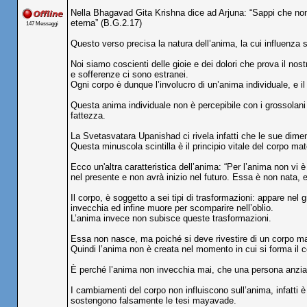
Nella Bhagavad Gita Krishna dice ad Arjuna: “Sappi che non
eterna” (B.G.2.17)
147 Messaggi
Questo verso precisa la natura dell’anima, la cui influenza s
Noi siamo coscienti delle gioie e dei dolori che prova il nost
e sofferenze ci sono estranei.
Ogni corpo è dunque l’involucro di un’anima individuale, e i
Questa anima individuale non è percepibile con i grossolani
fattezza.
La Svetasvatara Upanishad ci rivela infatti che le sue dimens
Questa minuscola scintilla è il principio vitale del corpo mate
Ecco un'altra caratteristica dell’anima: “Per l’anima non vi
nel presente e non avrà inizio nel futuro. Essa è non nata,
Il corpo, è soggetto a sei tipi di trasformazioni: appare n
invecchia ed infine muore per scomparire nell’oblio.
L’anima invece non subisce queste trasformazioni.
Essa non nasce, ma poiché si deve rivestire di un corpo ma
Quindi l’anima non è creata nel momento in cui si forma il
È perché l’anima non invecchia mai, che una persona anzian
I cambiamenti del corpo non influiscono sull’anima, infatti 
sostengono falsamente le tesi mayavade.