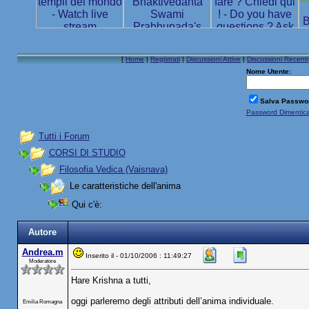
[
Home
|
Registrati
|
Discussioni Attive
|
Discussioni Recenti
Nome Utente:
Salva Passwo
Password Dimentic
Tutti i Forum
CORSI DI STUDIO
Filosofia Vedica (Vaisnava)
Le caratteristiche dell'anima
Qui c'è:
Autore
Andrea.m
Inserito il - 01/10/2006 : 11:49:27
Moderatore
Hare Krishna a tutti,
oggi parleremo degli attributi dell’anima individuale.
Emilia Romagna