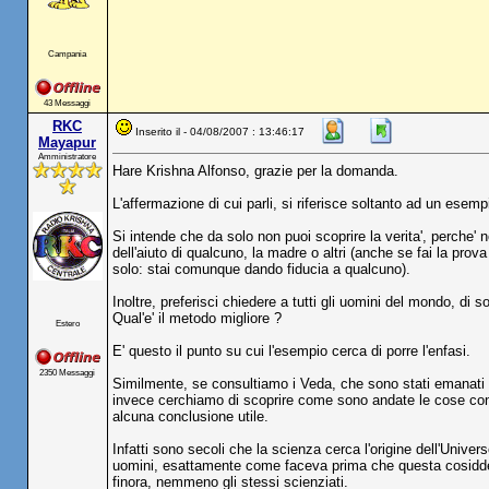
Campania
43 Messaggi
RKC
Inserito il - 04/08/2007 : 13:46:17
Mayapur
Amministratore
Hare Krishna Alfonso, grazie per la domanda.
L'affermazione di cui parli, si riferisce soltanto ad un esemp
Si intende che da solo non puoi scoprire la verita', perche'
dell'aiuto di qualcuno, la madre o altri (anche se fai la prova
solo: stai comunque dando fiducia a qualcuno).
Inoltre, preferisci chiedere a tutti gli uomini del mondo, di 
Qual'e' il metodo migliore ?
Estero
E' questo il punto su cui l'esempio cerca di porre l'enfasi.
2350 Messaggi
Similmente, se consultiamo i Veda, che sono stati emanati p
invece cerchiamo di scoprire come sono andate le cose con i
alcuna conclusione utile.
Infatti sono secoli che la scienza cerca l'origine dell'Univer
uomini, esattamente come faceva prima che questa cosiddett
finora, nemmeno gli stessi scienziati.