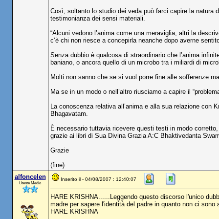
Così, soltanto lo studio dei veda può farci capire la natura 
testimonianza dei sensi materiali.
“Alcuni vedono l’anima come una meraviglia, altri la descri
c’è chi non riesce a concepirla neanche dopo averne sentito
Senza dubbio è qualcosa di straordinario che l’anima infinit
baniano, o ancora quello di un microbo tra i miliardi di micr
Molti non sanno che se si vuol porre fine alle sofferenze ma
Ma se in un modo o nell’altro riusciamo a capire il “problema 
La conoscenza relativa all’anima e alla sua relazione con 
Bhagavatam.
È necessario tuttavia ricevere questi testi in modo corretto,
grazie ai libri di Sua Divina Grazia A:C Bhaktivedanta Swa
Grazie
(fine)
alfoncelen
Inserito il - 04/08/2007 : 12:40:07
Utente Medio
HARE KRISHNA......Leggendo questo discorso l'unico dubbio
madre per sapere l'identità del padre in quanto non ci sono a
HARE KRISHNA