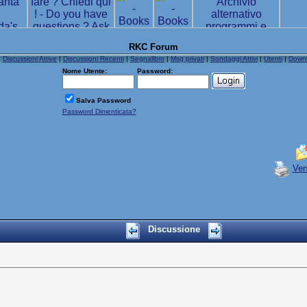
RKC Forum
|
Discussioni Attive
|
Discussioni Recenti
|
Segnalibro
|
Msg privati
|
Sondaggi Attivi
|
Utenti
|
Down
Nome Utente:
Password:
Salva Password
Password Dimenticata?
Ver
Discussione