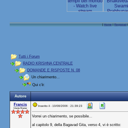
[
Home
|
Registrati
Tutti i Forum
RADIO KRISHNA CENTRALE
DOMANDE E RISPOSTE N. 08
Un chiarimento...
Qui c'è:
Autore
Francis
Inserito il - 10/08/2006 : 21:39:23
Utente Master
Vorrei un chiarimento, se possibile...
al capitolo 9, della Bagavad Gita, verso 4, vi è scritto: