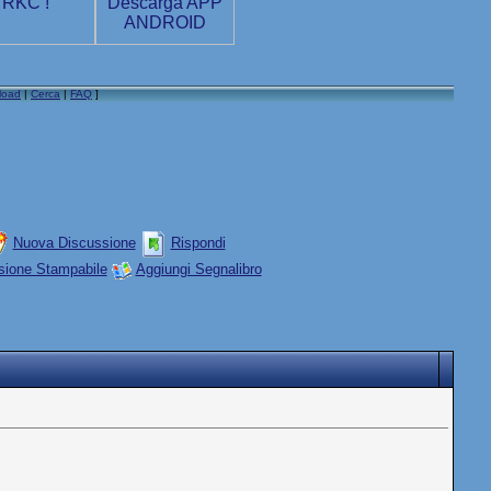
load
|
Cerca
|
FAQ
]
Nuova Discussione
Rispondi
sione Stampabile
Aggiungi Segnalibro