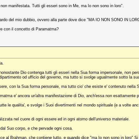
on manifestata. Tutti gli esseri sono in Me, ma Io non sono in loro".
uardo del mio dubbio, ovvero alla parte dove dice "MA IO NON SONO IN LORO
are con il concetto di Paramatma?
da.
nonostante Dio contenga tutti gli esseri nella Sua forma impersonale, non per
ipartimento od ufficio del governo, ma tutto si svolge ugualmente sotto la su
ere, con la Sua forma personale, ma tutto cio' che esiste e' contenuto nella 
ramatma e' ancora un'altra manifestazione di Dio, anch'essa non esattamente 
utte le qualita', e svolge i Suoi divertimenti nel mondo spirituale (e a volte anch
lizzata nel cuore di ogni essere ed in ogni atomo dell'universo materiale.
a dal Suo corpo, e che pervade ogni cosa.
isce al Brahman, che contiene tutto, e quando dice "ma Io non sono in loro" Si