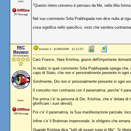
Lazio
"Questo intero universo è pervaso da Me, nella Mia forma n
257 Messaggi
Nel suo commento Srila Prabhupada non dice nulla al rig
cosa significa nello specifico, visto che sembra contrast
RKC
Inserito il - 11/08/2006 : 11:12:07
Mayapur
Amministratore
Caro Francis, Hare Krishna, grazie dell'importante doman
In realta' in quel commento Srila Prabhupada spiega che, 
capo di Stato, che non e' personalmente presente in ogni d
Similmente, Dio non e' personalmente presente in ogni ess
Il concetto non contrasta con il paramatma, perche' il pa
Per prima c'e' la persona di Dio, Krishna, che e' dotata di t
Estero
glorificare i suoi devoti).
Poi c'e' il paramatma, la Sua manifestazione parziale, loca
2350 Messaggi
Infine c'e' il Brahman impersonale, lo sfolgorio che eman
Quando Krishna dice "tutti gli esseri sono in Me", Si rifer