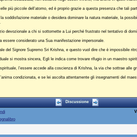
elle più piccole dell’atomo, ed è proprio grazie a questa presenza che tali part
 la soddisfazione materiale o desidera dominare la natura materiale, la possibili
.
io devozionale a chi si sottomette a Lui perché frustrato nel tentativo di domi
 da essere considerato una Sua manifestazione impersonale.
le del Signore Supremo Sri Krishna, e questo vuol dire che è impossibile ritr
duale si mostra sincera, Egli le indica come trovare rifugio in un maestro spir
spirituale, l’essere accede alla coscienza di Krishna, la via che sottrae alle gr
l’anima condizionata, e se lei ascolta attentamente gli insegnamenti del maestr
Discussione
V
ndi
egnalibro