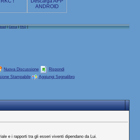
load
|
Cerca
|
FAQ
]
Nuova Discussione
Rispondi
sione Stampabile
Aggiungi Segnalibro
 e i rapporti tra gli esseri viventi dipendano da Lui.