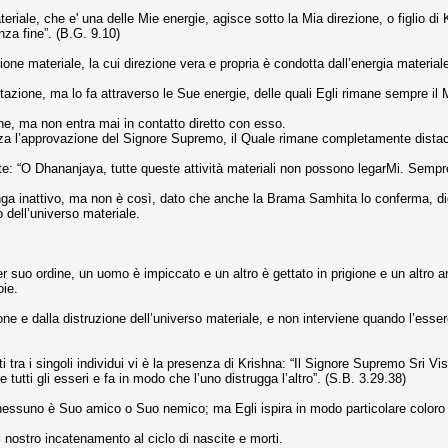
iale, che e' una delle Mie energie, agisce sotto la Mia direzione, o figlio di K
za fine”. (B.G. 9.10)
one materiale, la cui direzione vera e propria è condotta dall’energia material
azione, ma lo fa attraverso le Sue energie, delle quali Egli rimane sempre i
dine, ma non entra mai in contatto diretto con esso.
za l’approvazione del Signore Supremo, il Quale rimane completamente distacca
: “O Dhananjaya, tutte queste attività materiali non possono legarMi. Sempre
manga inattivo, ma non è così, dato che anche la Brama Samhita lo conferma, d
 dell’universo materiale.
suo ordine, un uomo è impiccato e un altro è gettato in prigione e un altro 
oie.
ne e dalla distruzione dell’universo materiale, e non interviene quando l’essere
a i singoli individui vi è la presenza di Krishna: “Il Signore Supremo Sri Vishnu
tutti gli esseri e fa in modo che l’uno distrugga l’altro”. (S.B. 3.29.38)
ssuno è Suo amico o Suo nemico; ma Egli ispira in modo particolare coloro ch
l nostro incatenamento al ciclo di nascite e morti.