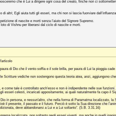
sceremo che è Lui a dirigere ogni cosa del creato, finche non ci sottomettere
di altri; Egli aiuta tutti gli esseri, ma chi non si lascia fuorviare dall’influenz
petizione di nascite e morti senza l’aiuto del Signore Supremo.
 loto di Vishnu per liberarsi dal ciclo di nascite e morti.
'articolo
ra di Dio che il vento soffia e il sole brilla, per paura di Lui la pioggia cade 
e Scritture vediche non sostengono questa teoria atea, anzi, aggiungono che 
 e come tale è controllato anch’esso e non è indipendente nelle sue funzioni.
li esseri celesti, incaricati appositamente, ai quali naturalmente fa capo il Si
’ Dio in persona, e nessun'altro, che nella forma di Paramatma localizzato, la S
ioè il presente, il passato e il futuro. Perciò è sotto la Sua direzione che l’anim
dizionata, deve abbandonarsi a Lui e a Lui soltanto”. (S.B. 3.31.16)
a localizzata, non soltanto negli esseri viventi, ma anche in quelli inanim