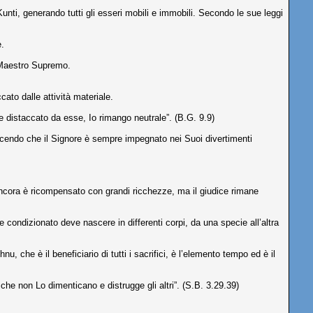
unti, generando tutti gli esseri mobili e immobili. Secondo le sue leggi
e.
l Maestro Supremo.
to dalle attività materiale.
 distaccato da esse, Io rimango neutrale”. (B.G. 9.9)
icendo che il Signore è sempre impegnato nei Suoi divertimenti
ancora è ricompensato con grandi ricchezze, ma il giudice rimane
 condizionato deve nascere in differenti corpi, da una specie all’altra
, che è il beneficiario di tutti i sacrifici, è l’elemento tempo ed è il
e non Lo dimenticano e distrugge gli altri”. (S.B. 3.29.39)