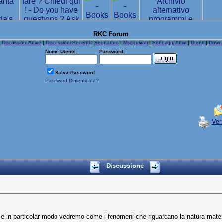
RKC Forum
|
Discussioni Attive
|
Discussioni Recenti
|
Segnalibro
|
Msg privati
|
Sondaggi Attivi
|
Utenti
|
Down
Nome Utente:
Password:
Salva Password
Password Dimenticata?
Ver
Discussione
 in particolar modo vedremo come i fenomeni che riguardano la natura materiale