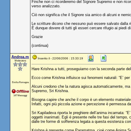
Finche non ci ricorderemo del Signore Supremo e non ricono
verso analizzato.
Ciò non significa che il Signore sia amico di alcuni e nemico 
Le scritture dicono che nessuno può essere salvato dalla ri
È dunque dovere di tutti gli esseri cercare rifugio ai piedi di
Grazie
(continua)
Andrea.m
Inserito il - 22/06/2006 : 15:33:19
Moderatore
Hare Krishna a tutti, proseguiamo con la seconda parte dell
Ecco come Krishna influisce sui fenomeni naturali: “E’ per pau
Emilia Romagna
Alcuni credono che la natura agisca automaticamente, ma l
Supremo, Sri Krishna.
147 Messaggi
Bisogna capire che anche il corpo è un elemento materiale,
Infatti, ogni più piccola azione e percezione è permessa dag
Sri Kapiladeva riporta le preghiere dell’anima incarnata: “E
oggetti inanimati. Egli è presente nelle tre fasi del tempo, c
dalle tre forme di sofferenza legata a questa esistenza con
Krishna è presente come Paramatma, cioè come Anima Suprem