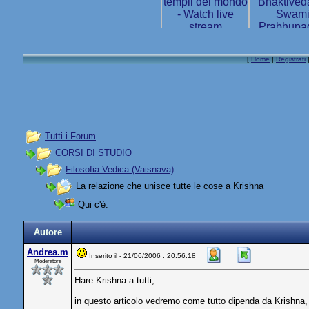
[
Home
|
Registrati
Tutti i Forum
CORSI DI STUDIO
Filosofia Vedica (Vaisnava)
La relazione che unisce tutte le cose a Krishna
Qui c'è:
Autore
Andrea.m
Inserito il - 21/06/2006 : 20:56:18
Moderatore
Hare Krishna a tutti,
in questo articolo vedremo come tutto dipenda da Krishna, e