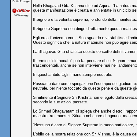
Emilia Romagna
Nella Bhagavad Gita Krishna dice ad Arjuna: “La natura mater
questa manifestazione è creata e annientate in un ciclo sen
147 Messaggi
Il Signore è la volontà suprema, lo sfondo della manifestazi
Il Signore Supremo non dirige direttamente questa manifest
Egli crea l’universo con il Suo sguardo e vi stabilisce l’or
Questo significa che la natura materiale non può agire sen
La Bhagavad Gita chiarisce questo concetto definitivamente
Il termine "distaccato" può far pensare che il Signore ri
trascendentali, anche se non interviene mai nell’andamento
In quest’ambito Egli rimane sempre neutrale.
Possiamo dare come spiegazione l’esempio del giudice: per 
neutrale, per niente toccato da queste pene e da queste gi
Similmente il Signore Sri Krishna non è legato dalla creazio
secondo le sue azioni passate.
Lo Srimad Bhagavatam ci spiega che anche dietro i rapporti tr
maestro tra i maestri. Situato nel cuore di ognuno, mantiene 
“Nessuno è caro al Signore Supremo in modo particolare, ne
L’oblio della nostra relazione con Sri Vishnu, è la causa de