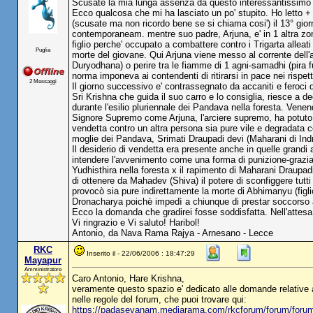
Scusate la mia lunga assenza da questo interessantissimo
Ecco qualcosa che mi ha lasciato un po' stupito. Ho letto +
(scusate ma non ricordo bene se si chiama cosi') il 13° giorn
contemporaneam. mentre suo padre, Arjuna, e' in 1 altra zona
figlio perche' occupato a combattere contro i Trigarta alleat
Puglia
morte del giovane. Qui Arjuna viene messo al corrente dell'a
Duryodhana) o perire tra le fiamme di 1 agni-samadhi (pira fu
norma imponeva ai contendenti di ritirarsi in pace nei rispetti
2 Messaggi
Il giorno successivo e' contrassegnato da accaniti e feroci du
Sri Krishna che guida il suo carro e lo consiglia, riesce a 
durante l'esilio pluriennale dei Pandava nella foresta. Ve
Signore Supremo come Arjuna, l'arciere supremo, ha potuto f
vendetta contro un altra persona sia pure vile e degradata 
moglie dei Pandava, Srimati Draupadi devi (Maharani di Ind
Il desiderio di vendetta era presente anche in quelle grand
intendere l'avvenimento come una forma di punizione-grazia 
Yudhisthira nella foresta x il rapimento di Maharani Draupad
di ottenere da Mahadev (Shiva) il potere di sconfiggere tutt
provocò sia pure indirettamente la morte di Abhimanyu (figlio
Dronacharya poichè impedì a chiunque di prestar soccorso a
Ecco la domanda che gradirei fosse soddisfatta. Nell'attesa d
Vi ringrazio e Vi saluto! Haribol!
Antonio, da Nava Rama Rajya - Arnesano - Lecce
RKC
Inserito il - 22/06/2006 : 18:47:29
Mayapur
Amministratore
Caro Antonio, Hare Krishna,
veramente questo spazio e' dedicato alle domande relativ
nelle regole del forum, che puoi trovare qui:
https://padasevanam.mediarama.com/rkcforum/forum/fo