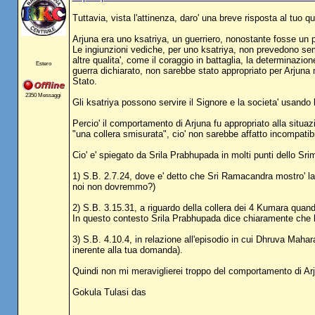
Tuttavia, vista l'attinenza, daro' una breve risposta al tuo qu
Arjuna era uno ksatriya, un guerriero, nonostante fosse un
Le ingiunzioni vediche, per uno ksatriya, non prevedono sem
altre qualita', come il coraggio in battaglia, la determinazio
Estero
guerra dichiarato, non sarebbe stato appropriato per Arjuna n
Stato.
2350 Messaggi
Gli ksatriya possono servire il Signore e la societa' usando la
Percio' il comportamento di Arjuna fu appropriato alla situa
"una collera smisurata", cio' non sarebbe affatto incompatib
Cio' e' spiegato da Srila Prabhupada in molti punti dello Sri
1) S.B. 2.7.24, dove e' detto che Sri Ramacandra mostro' la
noi non dovremmo?)
2) S.B. 3.15.31, a riguardo della collera dei 4 Kumara quand
In questo contesto Srila Prabhupada dice chiaramente che la 
3) S.B. 4.10.4, in relazione all'episodio in cui Dhruva Mahar
inerente alla tua domanda).
Quindi non mi meraviglierei troppo del comportamento di Arju
Gokula Tulasi das