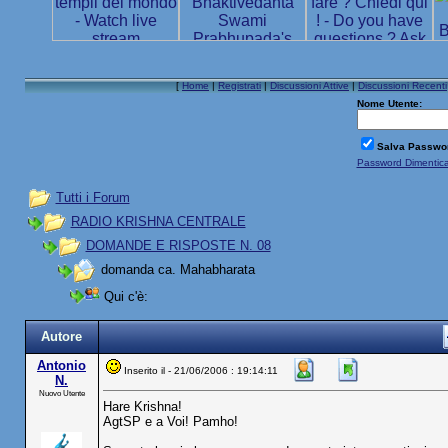
[
Home
|
Registrati
|
Discussioni Attive
|
Discussioni Recenti
Nome Utente:
Salva Passwo
Password Dimentic
Tutti i Forum
RADIO KRISHNA CENTRALE
DOMANDE E RISPOSTE N. 08
domanda ca. Mahabharata
Qui c'è:
Autore
Antonio
Inserito il - 21/06/2006 : 19:14:11
N.
Nuovo Utente
Hare Krishna!
AgtSP e a Voi! Pamho!