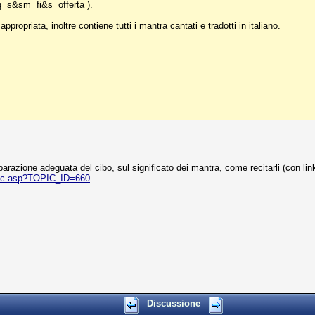
q=s&sm=fi&s=offerta ).
propriata, inoltre contiene tutti i mantra cantati e tradotti in italiano.
preparazione adeguata del cibo, sul significato dei mantra, come recitarli (con l
pic.asp?TOPIC_ID=660
Discussione