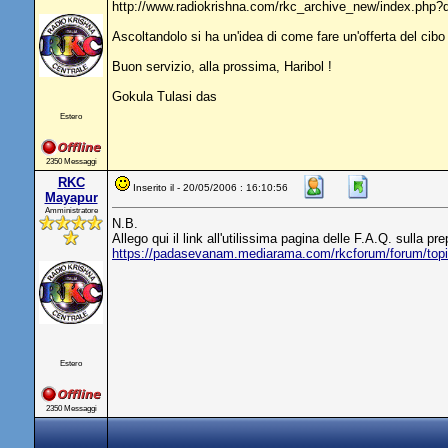
http://www.radiokrishna.com/rkc_archive_new/index.php?
Ascoltandolo si ha un'idea di come fare un'offerta del cibo ap
Buon servizio, alla prossima, Haribol !
Gokula Tulasi das
Estero
2350 Messaggi
RKC
Inserito il - 20/05/2006 : 16:10:56
Mayapur
Amministratore
N.B.
Allego qui il link all'utilissima pagina delle F.A.Q. sulla 
https://padasevanam.mediarama.com/rkcforum/forum/to
Estero
2350 Messaggi