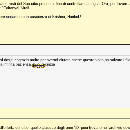
iato i resti del Suo cibo proprio al fine di controllare la lingua. Ora, per favo
 "Caitanya! Nitai!
zare seriamente in coscienza di Krishna, Haribol !
asi das,ti ringrazio molto per avermi aiutata anche questa volta,ho salvato i f
 infinita pazienza.
cinzia
'offerta del cibo, quello classico degli anni '80, puoi trovarlo nell'archivio down