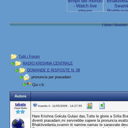
[
Home
|
Registrati
Tutti i Forum
RADIO KRISHNA CENTRALE
DOMANDE E RISPOSTE N. 08
pronuncia per prasadam
Qui c'è:
Autore
tabata
Inserito il - 11/05/2006 : 14:27:55
Utente Medio
Hare Krishna Gokula Gulasi das,Tutte le glorie a Srilia B
diventi prasadam,mi servirebbe sapere la pronuncia esatta
Bhaktivedanta,svamin iti namine.namas te sarasvate dev