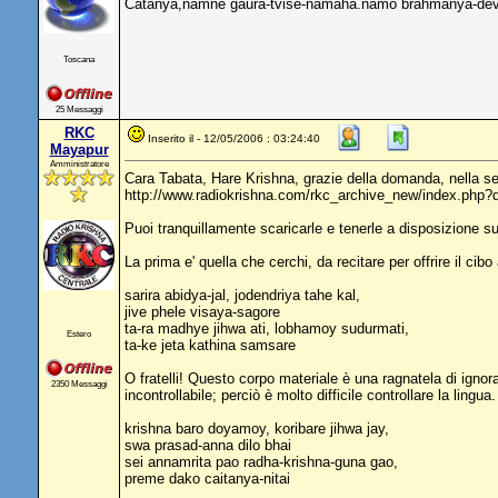
Catanya,namne gaura-tvise-namaha.namo brahmanya-devya
Toscana
25 Messaggi
RKC
Inserito il - 12/05/2006 : 03:24:40
Mayapur
Amministratore
Cara Tabata, Hare Krishna, grazie della domanda, nella sez
http://www.radiokrishna.com/rkc_archive_new/index.php?
Puoi tranquillamente scaricarle e tenerle a disposizione s
La prima e' quella che cerchi, da recitare per offrire il cib
sarira abidya-jal, jodendriya tahe kal,
jive phele visaya-sagore
ta-ra madhye jihwa ati, lobhamoy sudurmati,
Estero
ta-ke jeta kathina samsare
O fratelli! Questo corpo materiale è una ragnatela di ignor
2350 Messaggi
incontrollabile; perciò è molto difficile controllare la lingua.
krishna baro doyamoy, koribare jihwa jay,
swa prasad-anna dilo bhai
sei annamrita pao radha-krishna-guna gao,
preme dako caitanya-nitai