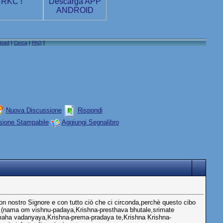
load
|
Cerca
|
FAQ
]
Nuova Discussione
Rispondi
sione Stampabile
Aggiungi Segnalibro
n nostro Signore e con tutto ciò che ci circonda,perchè questo cibo
are.(nama om vishnu-padaya,Krishna-presthava bhutale,srimate
maha vadanyaya,Krishna-prema-pradaya te,Krishna Krishna-