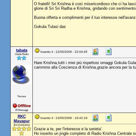
O fratelli! Sri Krishna è così misericordioso che ci ha lasc
glorie di Sri Sri Radha e Krishna, gridando con sentimento:
Buona offerta e complimenti per il tuo interesse nell'avan
Gokula Tulasi das
tabata
Inserito il - 12/05/2006 : 22:04:45
Utente Medio
Hare Krishna,tutti i miei più rispettosi omaggi Gokula Gul
cammino alla Coscienza di Krishna,grazie ancora per la tua
Toscana
25 Messaggi
RKC
Inserito il - 13/05/2006 : 16:42:19
Mayapur
Amministratore
Grazie a te, per l'interesse e la serieta'.
Ho inserito un jingle completo di Radio Krishna Centrale sull