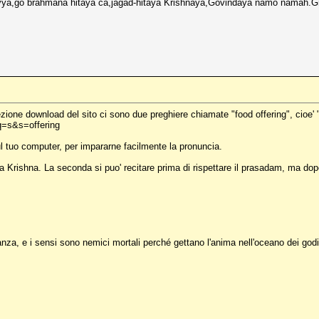
,go brahmana hitaya ca,jagad-hitaya Krishnaya,Govindaya namo namah.Graz
ione download del sito ci sono due preghiere chiamate "food offering", cioe' "o
q=s&s=offering
ul tuo computer, per impararne facilmente la pronuncia.
o a Krishna. La seconda si puo' recitare prima di rispettare il prasadam, ma dopo 
anza, e i sensi sono nemici mortali perché gettano l'anima nell'oceano dei godim