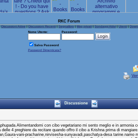
RKC Forum
|
Discussioni Attive
|
Discussioni Recenti
|
Segnalibro
|
Msg privati
|
Sondaggi Attivi
|
Utenti
|
Down
Nome Utente:
Password:
Salva Password
Password Dimenticata?
Ver
Discussione
raphupada.Alimentandomi con cibo vegetariano mi sento meglio e in armonia co
 delle 4 preghiere da recitare quando offro il cibo a Krishna prima di mangi
an,Gaura-vani-pracharine,nirvisesha-sunyavadi,paschatya-desa tarine.namo 