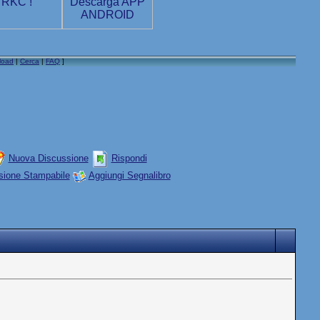
load
|
Cerca
|
FAQ
]
Nuova Discussione
Rispondi
sione Stampabile
Aggiungi Segnalibro