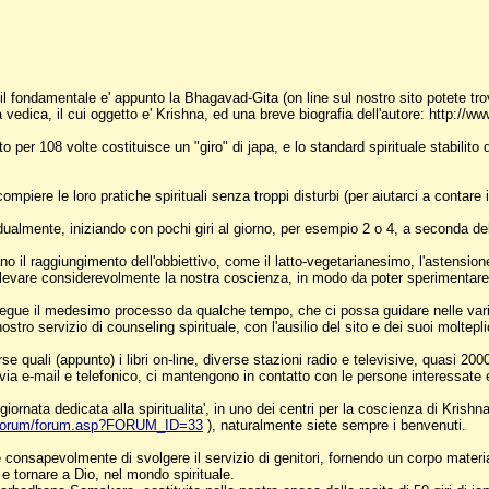
i il fondamentale e' appunto la Bhagavad-Gita (on line sul nostro sito potete tro
ca, il cui oggetto e' Krishna, ed una breve biografia dell'autore: http://ww
 per 108 volte costituisce un "giro" di japa, e lo standard spirituale stabilito 
ompiere le loro pratiche spirituali senza troppi disturbi (per aiutarci a contare
almente, iniziando con pochi giri al giorno, per esempio 2 o 4, a seconda dell
no il raggiungimento dell'obbiettivo, come il latto-vegetarianesimo, l'astensione
evare considerevolmente la nostra coscienza, in modo da poter sperimentare il 
segue il medesimo processo da qualche tempo, che ci possa guidare nelle vari
stro servizio di counseling spirituale, con l'ausilio del sito e dei suoi molteplic
orse quali (appunto) i libri on-line, diverse stazioni radio e televisive, quasi 2
via e-mail e telefonico, ci mantengono in contatto con le persone interessate e 
nata dedicata alla spiritualita', in uno dei centri per la coscienza di Krishna,
/forum/forum.asp?FORUM_ID=33
), naturalmente siete sempre i benvenuti.
re consapevolmente di svolgere il servizio di genitori, fornendo un corpo materi
 e tornare a Dio, nel mondo spirituale.