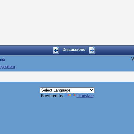
Discussione
V
ndi
egnalibro
Powered by
Translate