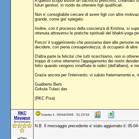
A questo scopo esiste un sacrificio prescritto, chiamato G
futuri genitori, in modo da ottenere figli qualificati.
Non e' consigliabile cercare di avere figli con altre motiva
grande, come gia' spiegato.
Inoltre, con il processo della coscienza di Krishna, si supe
ottenuta attraverso le pratiche spirituali del bhakti-yoga p
Percio' il suggerimento che possiamo dare alle persone nella
decidere, con piena consapevolezza, di occuparsi di altre 
D'altra parte la felicita' che tutti ricerchiamo, non si ot
troppo di come otterremo l'appagamento dei nostri desideri
felici quando vengono innaffiate le radici (dell'albero), e 
Grazie ancora per l'intervento, vi saluto fraternamente e,
Gualberto Berti
Gokula Tulasi das
(RKC Pisa)
RKC
Inserito il - 05/04/2006 : 01:23:54
Mayapur
Amministratore
N.B. Il messaggio precedente e' stato aggiornato il: 05-04