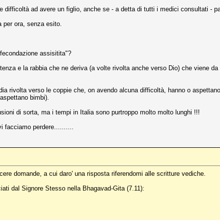
ifficoltà ad avere un figlio, anche se - a detta di tutti i medici consultati - 
 per ora, senza esito.
"fecondazione assisitita"?
enza e la rabbia che ne deriva (a volte rivolta anche verso Dio) che viene da 
dia rivolta verso le coppie che, on avendo alcuna difficoltà, hanno o aspettano 
 aspettano bimbi).
sioni di sorta, ma i tempi in Italia sono purtroppo molto molto lunghi !!!
 facciamo perdere..........
cere domande, a cui daro' una risposta riferendomi alle scritture vediche.
nciati dal Signore Stesso nella Bhagavad-Gita (7.11):