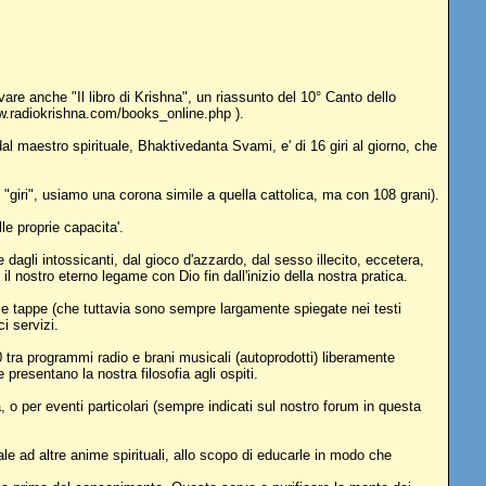
vare anche "Il libro di Krishna", un riassunto del 10° Canto dello
w.radiokrishna.com/books_online.php ).
dal maestro spirituale, Bhaktivedanta Svami, e' di 16 giri al giorno, che
 i "giri", usiamo una corona simile a quella cattolica, ma con 108 grani).
e proprie capacita'.
 dagli intossicanti, dal gioco d'azzardo, dal sesso illecito, eccetera,
nostro eterno legame con Dio fin dall'inizio della nostra pratica.
e tappe (che tuttavia sono sempre largamente spiegate nei testi
i servizi.
000 tra programmi radio e brani musicali (autoprodotti) liberamente
presentano la nostra filosofia agli ospiti.
 o per eventi particolari (sempre indicati sul nostro forum in questa
ale ad altre anime spirituali, allo scopo di educarle in modo che