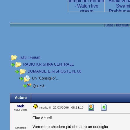
[
Home
|
Registrati
Tutti i Forum
RADIO KRISHNA CENTRALE
DOMANDE E RISPOSTE N. 08
Un "Consiglio"...
Qui c'è:
Autore
steb
Inserito il - 25/03/2006 : 08:13:10
Nuovo Utente
Ciao a tutti!
Vorremmo chiedere più che altro un consiglio:
Lombardia