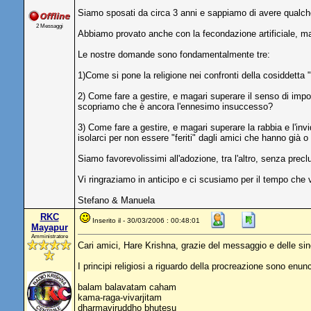
Siamo sposati da circa 3 anni e sappiamo di avere qualche d
2 Messaggi
Abbiamo provato anche con la fecondazione artificiale, ma
Le nostre domande sono fondamentalmente tre:
1)Come si pone la religione nei confronti della cosiddetta 
2) Come fare a gestire, e magari superare il senso di impot
scopriamo che è ancora l'ennesimo insuccesso?
3) Come fare a gestire, e magari superare la rabbia e l'invi
isolarci per non essere "feriti" dagli amici che hanno già o
Siamo favorevolissimi all'adozione, tra l'altro, senza preclu
Vi ringraziamo in anticipo e ci scusiamo per il tempo che vi
Stefano & Manuela
RKC
Inserito il - 30/03/2006 : 00:48:01
Mayapur
Amministratore
Cari amici, Hare Krishna, grazie del messaggio e delle sin
I principi religiosi a riguardo della procreazione sono enu
balam balavatam caham
kama-raga-vivarjitam
dharmaviruddho bhutesu