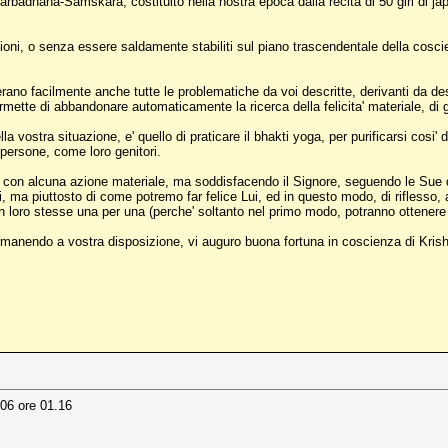
arbadhana-Samskara, costituito nella nostra epoca dalla recita di 50 giri di j
zioni, o senza essere saldamente stabiliti sul piano trascendentale della coscie
rano facilmente anche tutte le problematiche da voi descritte, derivanti da desi
ermette di abbandonare automaticamente la ricerca della felicita' materiale, di g
 vostra situazione, e' quello di praticare il bhakti yoga, per purificarsi cosi'
persone, come loro genitori.
tiene con alcuna azione materiale, ma soddisfacendo il Signore, seguendo le Su
, ma piuttosto di come potremo far felice Lui, ed in questo modo, di riflesso, 
non loro stesse una per una (perche' soltanto nel primo modo, potranno ottenere 
 rimanendo a vostra disposizione, vi auguro buona fortuna in coscienza di Krish
-06 ore 01.16