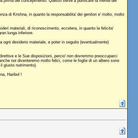
apa prima del concepimento. Questo serve a purificare la mente dei
nza di Krishna, in quanto la responsabilita' dei genitori e' molto, molto
deri materiali, di riconoscimento, eccetera, in quanto la felicita'
ran lunga inferiore.
 da ogni desiderio materiale, e poter in seguito (eventualmente)
e direttive e le Sue disposizioni, percio' non dovremmo preoccuparci
anche noi diventeremo molto felici, come le foglie di un albero sono
il giusto nutrimento).
na, Haribol !