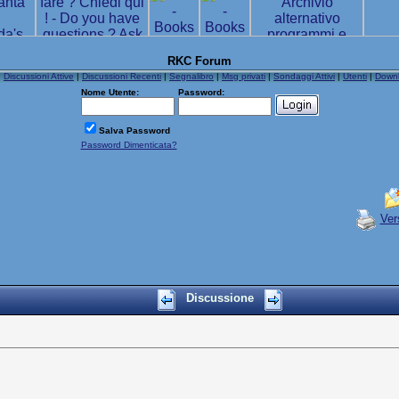
RKC Forum
|
Discussioni Attive
|
Discussioni Recenti
|
Segnalibro
|
Msg privati
|
Sondaggi Attivi
|
Utenti
|
Down
Nome Utente:
Password:
Salva Password
Password Dimenticata?
Ver
Discussione