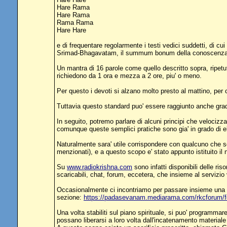
Hare Rama
Hare Rama
Rama Rama
Hare Hare
e di frequentare regolarmente i testi vedici suddetti, di cu
Srimad-Bhagavatam, il summum bonum della conoscenza vedi
Un mantra di 16 parole come quello descritto sopra, ripetuto
richiedono da 1 ora e mezza a 2 ore, piu' o meno.
Per questo i devoti si alzano molto presto al mattino, per c
Tuttavia questo standard puo' essere raggiunto anche gradu
In seguito, potremo parlare di alcuni principi che velocizza
comunque queste semplici pratiche sono gia' in grado di el
Naturalmente sara' utile corrispondere con qualcuno che 
menzionati), e a questo scopo e' stato appunto istituito il no
Su
www.radiokrishna.com
sono infatti disponibili delle ris
scaricabili, chat, forum, eccetera, che insieme al servizio 
Occasionalmente ci incontriamo per passare insieme una gior
sezione:
https://padasevanam.mediarama.com/rkcforum
Una volta stabiliti sul piano spirituale, si puo' programma
possano liberarsi a loro volta dall'incatenamento materiale