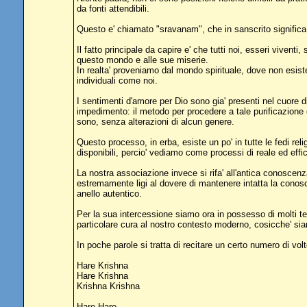
da fonti attendibili.
Questo e' chiamato "sravanam", che in sanscrito significa "
Il fatto principale da capire e' che tutti noi, esseri viven
questo mondo e alle sue miserie.
In realta' proveniamo dal mondo spirituale, dove non esist
individuali come noi.
I sentimenti d'amore per Dio sono gia' presenti nel cuore 
impedimento: il metodo per procedere a tale purificazione e
sono, senza alterazioni di alcun genere.
Questo processo, in erba, esiste un po' in tutte le fedi r
disponibili, percio' vediamo come processi di reale ed effic
La nostra associazione invece si rifa' all'antica conoscenza
estremamente ligi al dovere di mantenere intatta la conos
anello autentico.
Per la sua intercessione siamo ora in possesso di molti test
particolare cura al nostro contesto moderno, cosicche' siam
In poche parole si tratta di recitare un certo numero di vol
Hare Krishna
Hare Krishna
Krishna Krishna
Hare Hare