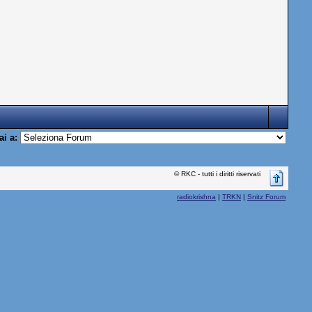
ai a:
© RKC - tutti i diritti riservati
radiokrishna
|
TRKN
|
Snitz Forum