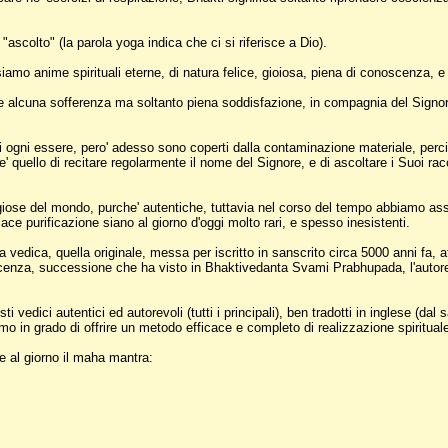
ascolto" (la parola yoga indica che ci si riferisce a Dio).
ti, siamo anime spirituali eterne, di natura felice, gioiosa, piena di conoscenz
e alcuna sofferenza ma soltanto piena soddisfazione, in compagnia del Signore
di ogni essere, pero' adesso sono coperti dalla contaminazione materiale, perci
' quello di recitare regolarmente il nome del Signore, e di ascoltare i Suoi ra
eligiose del mondo, purche' autentiche, tuttavia nel corso del tempo abbiamo a
ace purificazione siano al giorno d'oggi molto rari, e spesso inesistenti.
 vedica, quella originale, messa per iscritto in sanscrito circa 5000 anni fa, at
cenza, successione che ha visto in Bhaktivedanta Svami Prabhupada, l'autore d
i vedici autentici ed autorevoli (tutti i principali), ben tradotti in inglese (d
o in grado di offrire un metodo efficace e completo di realizzazione spirituale,
te al giorno il maha mantra: