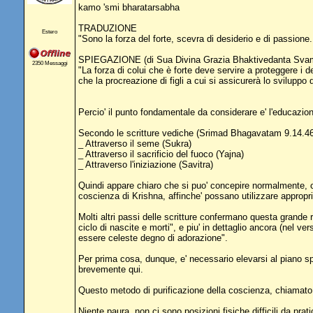
kamo 'smi bharatarsabha
TRADUZIONE
Estero
"Sono la forza del forte, scevra di desiderio e di passione.
SPIEGAZIONE (di Sua Divina Grazia Bhaktivedanta Svam
2350 Messaggi
"La forza di colui che è forte deve servire a proteggere i d
che la procreazione di figli a cui si assicurerà lo sviluppo
Percio' il punto fondamentale da considerare e' l'educazione 
Secondo le scritture vediche (Srimad Bhagavatam 9.14.46)
_ Attraverso il seme (Sukra)
_ Attraverso il sacrificio del fuoco (Yajna)
_ Attraverso l'iniziazione (Savitra)
Quindi appare chiaro che si puo' concepire normalmente, co
coscienza di Krishna, affinche' possano utilizzare appropri
Molti altri passi delle scritture confermano questa grande r
ciclo di nascite e morti", e piu' in dettaglio ancora (nel v
essere celeste degno di adorazione".
Per prima cosa, dunque, e' necessario elevarsi al piano spi
brevemente qui.
Questo metodo di purificazione della coscienza, chiamato Bh
Niente paura, non ci sono posizioni fisiche difficili da pra