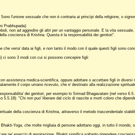
 Sono l'unione sessuale che non è contraria ai princìpi della religione, o signo
i Prabhupada):
eboli, non ad aggredire gli altri per un vantaggio personale. E la vita sessuale
 della coscienza di Krishna. Questa è la responsabilità dei genitori".
che verra' data ai figli, e non tanto il modo con il quale questi figli sono conc
 ci sono 3 modi con cui si possono concepire figli:
n assistenza medica-scientifica, oppure adottare o accettare figli in diversi
atamente il corpo umano ricevuto, che e' destinato alla realizzazione spiritual
esponsabilita' dei genitori, per esempio lo Srimad Bhagavatam (nel verso 6.5.20)
erso 5.5.18): "Chi non puo' liberare dal ciclo di nascite e morti coloro che dip
rituale della coscienza di Krishna, attraverso il metodo trascendentale stabili
akti-Yoga, che molte migliaia di persone adottano oggi, in tutto il mondo, serv
ticare ne' esercizi di respirazione, Bhakti significa soltanto riprendere coscienz