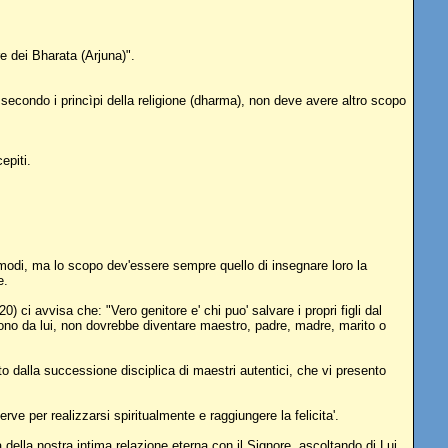
re dei Bharata (Arjuna)".
, secondo i princìpi della religione (dharma), non deve avere altro scopo
epiti.
 modi, ma lo scopo dev'essere sempre quello di insegnare loro la
e.
 ci avvisa che: "Vero genitore e' chi puo' salvare i propri figli dal
endono da lui, non dovrebbe diventare maestro, padre, madre, marito o
to dalla successione disciplica di maestri autentici, che vi presento
e per realizzarsi spiritualmente e raggiungere la felicita'.
a della nostra intima relazione eterna con il Signore, ascoltando di Lui