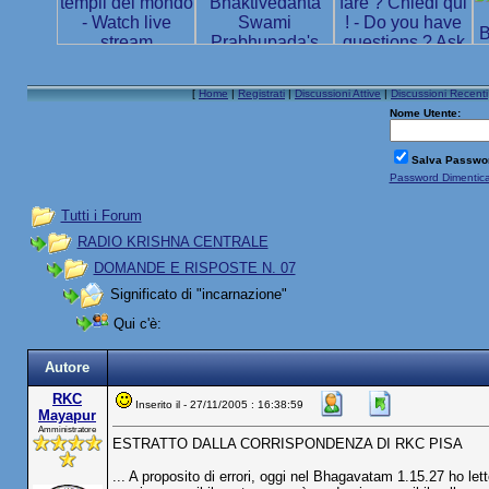
[
Home
|
Registrati
|
Discussioni Attive
|
Discussioni Recenti
Nome Utente:
Salva Passwo
Password Dimentic
Tutti i Forum
RADIO KRISHNA CENTRALE
DOMANDE E RISPOSTE N. 07
Significato di "incarnazione"
Qui c'è:
Autore
RKC
Inserito il - 27/11/2005 : 16:38:59
Mayapur
Amministratore
ESTRATTO DALLA CORRISPONDENZA DI RKC PISA
... A proposito di errori, oggi nel Bhagavatam 1.15.27 ho let