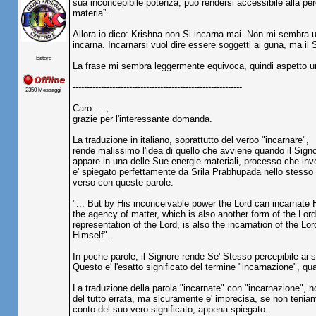
sua inconcepibile potenza, può rendersi accessibile alla pe
materia”.
Allora io dico: Krishna non Si incarna mai. Non mi sembra u
incarna. Incarnarsi vuol dire essere soggetti ai guna, ma il 
Estero
La frase mi sembra leggermente equivoca, quindi aspetto un 
------------------------------------------------------------
2350 Messaggi
Caro.....,
grazie per l'interessante domanda.
La traduzione in italiano, soprattutto del verbo "incarnare",
rende malissimo l'idea di quello che avviene quando il Sign
appare in una delle Sue energie materiali, processo che inv
e' spiegato perfettamente da Srila Prabhupada nello stesso
verso con queste parole:
"... But by His inconceivable power the Lord can incarnate 
the agency of matter, which is also another form of the Lor
representation of the Lord, is also the incarnation of the L
Himself".
In poche parole, il Signore rende Se' Stesso percepibile ai 
Questo e' l'esatto significato del termine "incarnazione", qu
La traduzione della parola "incarnate" con "incarnazione", n
del tutto errata, ma sicuramente e' imprecisa, se non tenia
conto del suo vero significato, appena spiegato.