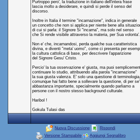
Purtroppo pero', la traduzione in italiano dell'intera frase
lascia molto a desiderare, e quindi si perde il senso del
discorso.
Inoltre in Italia il termine "incarnazione", indica in generale
un concetto che non si applica per niente bene alla situazio
di cui si parla: il Signore Si "incarna", ma solo nel senso
che Si rende visibile attraverso la materia, per Sua volonta'.
Non e' che, incarnandosi, perda qualche sua caratteristica
divina, e diventi "meta' uomo", come ci presenta per esemp
la cultura cattolica di base, per descrivere l'apparizione
del Signore Gesu' Cristo.
Percio' la tua osservazione e' giusta, ma puoi semplicemen
continuare lo studio, attribuendo alla parola "incarnazione"
la sua giusta valenza. E' solo una questione di terminologia
comunque hai fatto bene a sollevare la questione, di per se'
abbastanza importante, specialmente quando parliamo a
persone con il nostro stesso background culturale.
Haribol !
Gokula Tulasi das
Nuova Discussione
Rispondi
Versione Stampabile
Aggiungi Segnalibro