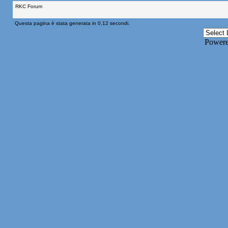
RKC Forum
Questa pagina è stata generata in 0,12 secondi.
Power