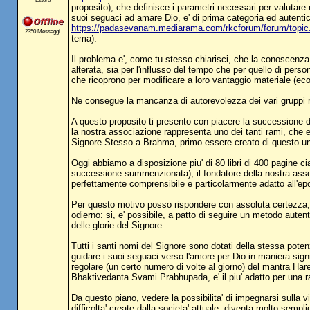
Estero
proposito), che definisce i parametri necessari per valutare
suoi seguaci ad amare Dio, e' di prima categoria ed auten
https://padasevanam.mediarama.com/rkcforum/forum/top
2350 Messaggi
tema).
Il problema e', come tu stesso chiarisci, che la conoscenza
alterata, sia per l'influsso del tempo che per quello di person
che ricoprono per modificare a loro vantaggio materiale (eco
Ne consegue la mancanza di autorevolezza dei vari gruppi r
A questo proposito ti presento con piacere la successione 
la nostra associazione rappresenta uno dei tanti rami, che e
Signore Stesso a Brahma, primo essere creato di questo unive
Oggi abbiamo a disposizione piu' di 80 libri di 400 pagine 
successione summenzionata), il fondatore della nostra assoc
perfettamente comprensibile e particolarmente adatto all'ep
Per questo motivo posso rispondere con assoluta certezza, a
odierno: si, e' possibile, a patto di seguire un metodo auten
delle glorie del Signore.
Tutti i santi nomi del Signore sono dotati della stessa poten
guidare i suoi seguaci verso l'amore per Dio in maniera signi
regolare (un certo numero di volte al giorno) del mantra Hare K
Bhaktivedanta Svami Prabhupada, e' il piu' adatto per una r
Da questo piano, vedere la possibilita' di impegnarsi sulla vi
difficolta' create dalla societa' attuale, diventa molto sempli