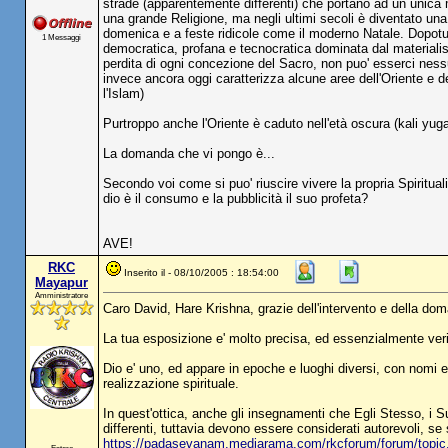
strade (apparentemente differenti) che portano ad un unica 
una grande Religione, ma negli ultimi secoli è diventato un
domenica e a feste ridicole come il moderno Natale. Dopotut
1 Messaggi
democratica, profana e tecnocratica dominata dal materialis
perdita di ogni concezione del Sacro, non puo' esserci ness
invece ancora oggi caratterizza alcune aree dell'Oriente e 
l'Islam)
Purtroppo anche l'Oriente è caduto nell'età oscura (kali yu
La domanda che vi pongo è...
Secondo voi come si puo' riuscire vivere la propria Spiritua
dio è il consumo e la pubblicità il suo profeta?
AVE!
RKC
Inserito il - 08/10/2005 : 18:54:00
Mayapur
Amministratore
Caro David, Hare Krishna, grazie dell'intervento e della d
La tua esposizione e' molto precisa, ed essenzialmente veri
Dio e' uno, ed appare in epoche e luoghi diversi, con nomi e m
realizzazione spirituale.
In quest'ottica, anche gli insegnamenti che Egli Stesso, i S
differenti, tuttavia devono essere considerati autorevoli, se
https://padasevanam.mediarama.com/rkcforum/forum/top