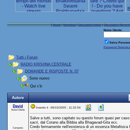
[
Home
|
Registrati
|
Discussioni Attive
|
Discussioni Recenti
Nome Utente:
Salva Passwo
Password Dimentic
Tutti i Forum
RADIO KRISHNA CENTRALE
DOMANDE E RISPOSTE N. 07
Sono nuovo
Qui c'è:
Autore
David
Inserito il - 08/10/2005 : 11:32:54
Nuovo Utente
Salve a tutti, sono capitato su questo forum quasi per caso
sacri, dal Corano alla Bibbia alla Bhagavad-Gita ecc.
Credo fermamente nell'esistenza di un essenza Metafisica 
Campania