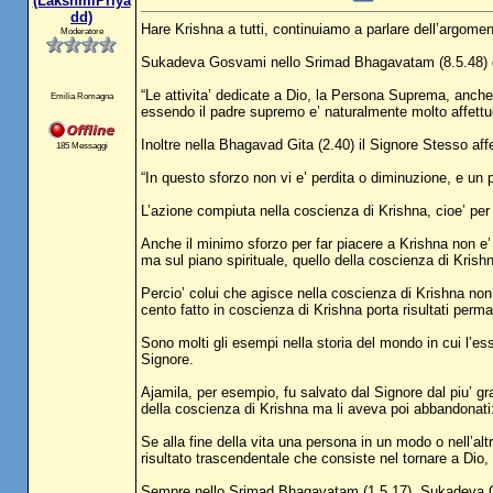
(LakshmiPriya
dd)
Hare Krishna a tutti, continuiamo a parlare dell’argomento
Moderatore
Sukadeva Gosvami nello Srimad Bhagavatam (8.5.48) 
“Le attivita’ dedicate a Dio, la Persona Suprema, anc
Emilia Romagna
essendo il padre supremo e’ naturalmente molto affettuo
Inoltre nella Bhagavad Gita (2.40) il Signore Stesso aff
185 Messaggi
“In questo sforzo non vi e’ perdita o diminuzione, e un 
L’azione compiuta nella coscienza di Krishna, cioe’ per s
Anche il minimo sforzo per far piacere a Krishna non e’
ma sul piano spirituale, quello della coscienza di Krishn
Percio’ colui che agisce nella coscienza di Krishna no
cento fatto in coscienza di Krishna porta risultati perma
Sono molti gli esempi nella storia del mondo in cui l’ess
Signore.
Ajamila, per esempio, fu salvato dal Signore dal piu’ gran
della coscienza di Krishna ma li aveva poi abbandonati: 
Se alla fine della vita una persona in un modo o nell’a
risultato trascendentale che consiste nel tornare a Dio, 
Sempre nello Srimad Bhagavatam (1.5.17), Sukadeva 