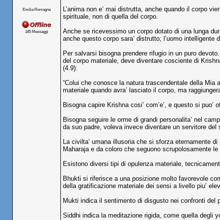
L’anima non e’ mai distrutta, anche quando il corpo vien
Emilia Romagna
spirituale, non di quella del corpo.
Anche se ricevessimo un corpo dotato di una lunga durat
185 Messaggi
anche questo corpo sara’ distrutto; l’uomo intelligente 
Per salvarsi bisogna prendere rifugio in un puro devoto.
del corpo materiale, deve diventare cosciente di Krish
(4.9):
“Colui che conosce la natura trascendentale della Mia a
materiale quando avra’ lasciato il corpo, ma raggiungera
Bisogna capire Krishna cosi’ com’e’, e questo si puo’ 
Bisogna seguire le orme di grandi personalita’ nel camp
da suo padre, voleva invece diventare un servitore del s
La civilta’ umana illusoria che si sforza eternamente di r
Maharaja e da coloro che seguono scrupolosamente le
Esistono diversi tipi di opulenza materiale, tecnicamente
Bhukti si riferisce a una posizione molto favorevole come
della gratificazione materiale dei sensi a livello piu’ ele
Mukti indica il sentimento di disgusto nei confronti del
Siddhi indica la meditazione rigida, come quella degli yo