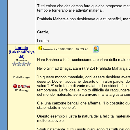
Tutti coloro che desiderano fare qualche progresso mate
tempo e tornerano alle attivita’ materiali.
Prahlada Maharaja non desiderava questi benefici, ma v
Grazie,
Loretta
Loretta
Inserito il - 07/06/2005 : 09:23:26
(LakshmiPriya
dd)
Hare Krishna a tutti, continuiamo a parlare della reale ed
Moderatore
Nello Srimad Bhagavatam (7.9.25) Prahlada Maharaja D
“In questo mondo materiale, ogni essere desidera avere q
Emilia Romagna
deserto. Dov’e’ l’acqua nel deserto o, in altre parole, do
valore? E’ solo fonte di varie malattie. I cosiddetti filos
temporanea. La felicita’ e’ molto difficile da raggiunger
185 Messaggi
del mondo materiale, senza arrivare mai alla giusta con
C’e’ una canzone bengali che afferma: “Ho costruito ques
stato ridotto in cenere“.
Questo esempio illustra la natura della felicita’ mater
molto piacevole.
Sfortunatamente, tutti i nostri piani sono distrutti nel 