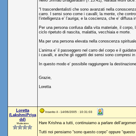
Nello Srimad Bhagavatam (7.15.41), Narada Muni dice:
“I trascendentalisti che sono avanzati nella conoscenza
carro. I sensi sono come i cavalli; la mente, che controll
l’intelligenza e’ l’auriga; e la coscienza, che e’ diffusa 
Per una persona confusa dalla vita materiale, il corpo, 
ciclo ripetuto di nascita, malattia, vecchiaia e morte.
Ma per una persona elevata nella conoscenza spirituale,
L’anima e’ il passeggero nel carro del corpo e il guidato
i cavalli, e anche gli oggetti dei sensi sono compresi in 
In questo modo e’ possibile raggiungere la destinazione,
Grazie,
Loretta
Loretta
Inserito il - 14/06/2005 : 10:31:03
(LakshmiPriya
dd)
Hare Krishna a tutti, continuiamo a parlare dell’argomento
Moderatore
Tutti noi pensiamo “sono questo corpo” oppure “questo e’ 