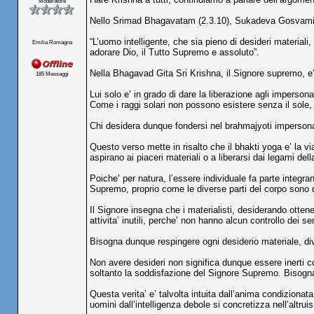
Moderatore
Nello Srimad Bhagavatam (2.3.10), Sukadeva Gosvami
“L’uomo intelligente, che sia pieno di desideri materiali,
Emilia Romagna
adorare Dio, il Tutto Supremo e assoluto”.
Nella Bhagavad Gita Sri Krishna, il Signore supremo, e’
185 Messaggi
Lui solo e’ in grado di dare la liberazione agli imperso
Come i raggi solari non possono esistere senza il sole,
Chi desidera dunque fondersi nel brahmajyoti impersona
Questo verso mette in risalto che il bhakti yoga e’ la 
aspirano ai piaceri materiali o a liberarsi dai legami de
Poiche’ per natura, l’essere individuale fa parte integr
Supremo, proprio come le diverse parti del corpo sono de
Il Signore insegna che i materialisti, desiderando ottener
attivita’ inutili, perche’ non hanno alcun controllo dei se
Bisogna dunque respingere ogni desiderio materiale, di
Non avere desideri non significa dunque essere inerti co
soltanto la soddisfazione del Signore Supremo. Bisogna 
Questa verita’ e’ talvolta intuita dall’anima condiziona
uomini dall’intelligenza debole si concretizza nell’altru