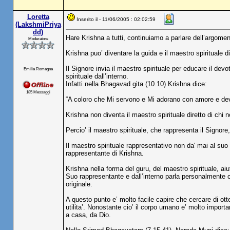
Loretta
Inserito il - 11/06/2005 : 02:02:59
(LakshmiPriya
dd)
Hare Krishna a tutti, continuiamo a parlare dell’argomento
Moderatore
Krishna puo’ diventare la guida e il maestro spirituale 
Il Signore invia il maestro spirituale per educare il de
Emilia Romagna
spirituale dall’interno.
Infatti nella Bhagavad gita (10.10) Krishna dice:
185 Messaggi
“A coloro che Mi servono e Mi adorano con amore e devo
Krishna non diventa il maestro spirituale diretto di chi 
Percio’ il maestro spirituale, che rappresenta il Sign
Il maestro spirituale rappresentativo non da' mai al suo
rappresentante di Krishna.
Krishna nella forma del guru, del maestro spirituale, aiut
Suo rappresentante e dall’interno parla personalmente con
originale.
A questo punto e’ molto facile capire che cercare di ott
utilita’. Nonostante cio’ il corpo umano e’ molto importa
a casa, da Dio.