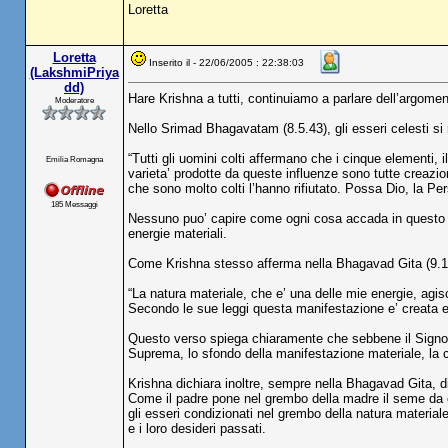
Loretta
Loretta
Inserito il - 22/06/2005 : 22:38:03
(LakshmiPriya
dd)
Hare Krishna a tutti, continuiamo a parlare dell’argomento
Moderatore
Nello Srimad Bhagavatam (8.5.43), gli esseri celesti si
“Tutti gli uomini colti affermano che i cinque elementi, il
Emilia Romagna
varieta’ prodotte da queste influenze sono tutte creazi
che sono molto colti l’hanno rifiutato. Possa Dio, la P
185 Messaggi
Nessuno puo’ capire come ogni cosa accada in questo 
energie materiali.
Come Krishna stesso afferma nella Bhagavad Gita (9.1
“La natura materiale, che e’ una delle mie energie, agisce
Secondo le sue leggi questa manifestazione e’ creata e 
Questo verso spiega chiaramente che sebbene il Signore 
Suprema, lo sfondo della manifestazione materiale, la cu
Krishna dichiara inoltre, sempre nella Bhagavad Gita, di e
Come il padre pone nel grembo della madre il seme da c
gli esseri condizionati nel grembo della natura materiale
e i loro desideri passati.