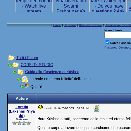
[
Home
|
Registrati
|
Discussioni Attive
|
Discussioni Recenti
Nome Utente:
Salva Passwo
Password Dimentic
Tutti i Forum
CORSI DI STUDIO
Guida alla Coscienza di Krishna
La reale ed eterna felicita' dell'anima
Qui c'è:
Autore
Loretta
Inserito il - 04/06/2005 : 08:37:14
(LakshmiPriya
dd)
Hare Krishna a tutti, parleremo della reale ed eterna feli
Moderatore
Questo corpo a favore del quale cerchiamo di procurarci 