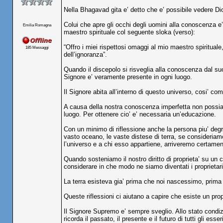
Nella Bhagavad gita e’ detto che e’ possibile vedere D
Colui che apre gli occhi degli uomini alla conoscenza e’ 
Emilia Romagna
maestro spirituale col seguente sloka (verso):
“Offro i miei rispettosi omaggi al mio maestro spirituale
185 Messaggi
dell’ignoranza”.
Quando il discepolo si risveglia alla conoscenza dal su
Signore e’ veramente presente in ogni luogo.
Il Signore abita all’interno di questo universo, cosi’ com
A causa della nostra conoscenza imperfetta non possiam
luogo. Per ottenere cio’ e’ necessaria un’educazione.
Con un minimo di riflessione anche la persona piu’ degr
vasto oceano, le vaste distese di terra, se consideriamo 
l’universo e a chi esso appartiene, arriveremo certament
Quando sosteniamo il nostro diritto di proprieta’ su un
considerare in che modo ne siamo diventati i proprietari
La terra esisteva gia’ prima che noi nascessimo, prima 
Queste riflessioni ci aiutano a capire che esiste un pr
Il Signore Supremo e’ sempre sveglio. Allo stato condi
ricorda il passato, il presente e il futuro di tutti gli esse