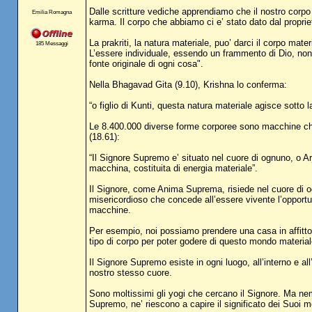
Dalle scritture vediche apprendiamo che il nostro corpo 
Emilia Romagna
karma. Il corpo che abbiamo ci e’ stato dato dal propri
La prakriti, la natura materiale, puo’ darci il corpo mat
185 Messaggi
L’essere individuale, essendo un frammento di Dio, non 
fonte originale di ogni cosa".
Nella Bhagavad Gita (9.10), Krishna lo conferma:
“o figlio di Kunti, questa natura materiale agisce sotto l
Le 8.400.000 diverse forme corporee sono macchine che 
(18.61):
“Il Signore Supremo e’ situato nel cuore di ognuno, o Arj
macchina, costituita di energia materiale”.
Il Signore, come Anima Suprema, risiede nel cuore di ogn
misericordioso che concede all’essere vivente l’opportuni
macchine.
Per esempio, noi possiamo prendere una casa in affitto e 
tipo di corpo per poter godere di questo mondo material
Il Signore Supremo esiste in ogni luogo, all’interno e 
nostro stesso cuore.
Sono moltissimi gli yogi che cercano il Signore. Ma nem
Supremo, ne’ riescono a capire il significato dei Suoi m