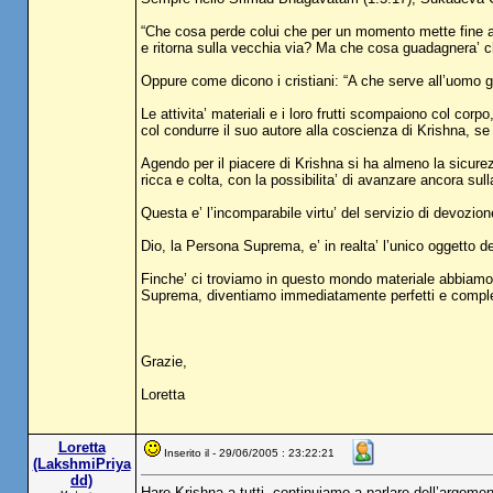
“Che cosa perde colui che per un momento mette fine all
e ritorna sulla vecchia via? Ma che cosa guadagnera’ chi
Oppure come dicono i cristiani: “A che serve all’uomo g
Le attivita’ materiali e i loro frutti scompaiono col cor
col condurre il suo autore alla coscienza di Krishna, se
Agendo per il piacere di Krishna si ha almeno la sicure
ricca e colta, con la possibilita’ di avanzare ancora sulla
Questa e’ l’incomparabile virtu’ del servizio di devozion
Dio, la Persona Suprema, e’ in realta’ l’unico oggetto d
Finche’ ci troviamo in questo mondo materiale abbiamo 
Suprema, diventiamo immediatamente perfetti e complet
Grazie,
Loretta
Loretta
Inserito il - 29/06/2005 : 23:22:21
(LakshmiPriya
dd)
Hare Krishna a tutti, continuiamo a parlare dell’argomento