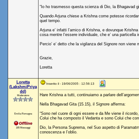
“Io ho trasmesso questa scienza di Dio, la Bhagavad git
Quando Arjuna chiese a Krishna come potesse ricordare 
quel tempo.
Arjuna e’ infatti l’amico di Krishna, e dovunque Krishn
cosa mentre l’essere individuale, che e’ una particella
Percio’ e’ detto che la vigilanza del Signore non viene
Grazie,
Loretta
Loretta
Inserito il - 19/06/2005 : 12:56:13
(LakshmiPriya
dd)
Hare Krishna a tutti, continuiamo a parlare dell’argomento
Moderatore
Nella Bhagavad Gita (15.15), il Signore afferma:
“Sono nel cuore di ogni essere e da Me viene il ricordo, l
Emilia Romagna
Colui che ha composto il Vedanta e sono Colui che con
Dio, la Persona Suprema, nel Suo aspetto di Paramatma,
185 Messaggi
conoscenza e l’oblio.