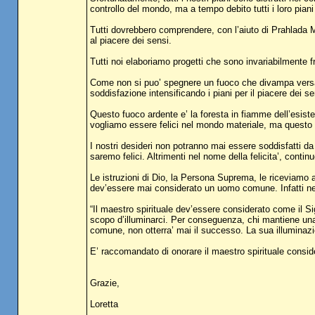
controllo del mondo, ma a tempo debito tutti i loro piani 
Tutti dovrebbero comprendere, con l’aiuto di Prahlada Ma
al piacere dei sensi.
Tutti noi elaboriamo progetti che sono invariabilmente fr
Come non si puo’ spegnere un fuoco che divampa versand
soddisfazione intensificando i piani per il piacere dei se
Questo fuoco ardente e’ la foresta in fiamme dell’esist
vogliamo essere felici nel mondo materiale, ma questo n
I nostri desideri non potranno mai essere soddisfatti da p
saremo felici. Altrimenti nel nome della felicita’, contin
Le istruzioni di Dio, la Persona Suprema, le riceviamo a
dev’essere mai considerato un uomo comune. Infatti n
“Il maestro spirituale dev’essere considerato come il S
scopo d’illuminarci. Per conseguenza, chi mantiene un
comune, non otterra’ mai il successo. La sua illuminazi
E’ raccomandato di onorare il maestro spirituale consi
Grazie,
Loretta