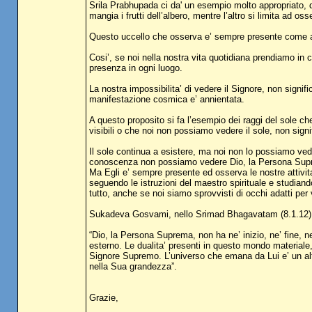
Srila Prabhupada ci da' un esempio molto appropriato, qu
mangia i frutti dell’albero, mentre l’altro si limita ad oss
Questo uccello che osserva e’ sempre presente come ami
Cosi’, se noi nella nostra vita quotidiana prendiamo i
presenza in ogni luogo.
La nostra impossibilita’ di vedere il Signore, non signi
manifestazione cosmica e’ annientata.
A questo proposito si fa l’esempio dei raggi del sole che
visibili o che noi non possiamo vedere il sole, non signif
Il sole continua a esistere, ma noi non lo possiamo ved
conoscenza non possiamo vedere Dio, la Persona Sup
Ma Egli e’ sempre presente ed osserva le nostre attivita
seguendo le istruzioni del maestro spirituale e studian
tutto, anche se noi siamo sprovvisti di occhi adatti per 
Sukadeva Gosvami, nello Srimad Bhagavatam (8.1.12) 
“Dio, la Persona Suprema, non ha ne’ inizio, ne’ fine, n
esterno. Le dualita’ presenti in questo mondo materiale, 
Signore Supremo. L’universo che emana da Lui e’ un alt
nella Sua grandezza”.
Grazie,