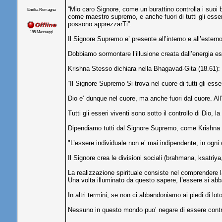
“Mio caro Signore, come un burattino controlla i suoi bu
Emilia Romagna
come maestro supremo, e anche fuori di tutti gli esseri
possono apprezzarTi”.
185 Messaggi
Il Signore Supremo e’ presente all’interno e all’esterno
Dobbiamo sormontare l’illusione creata dall’energia est
Krishna Stesso dichiara nella Bhagavad-Gita (18.61):
“Il Signore Supremo Si trova nel cuore di tutti gli esser
Dio e’ dunque nel cuore, ma anche fuori dal cuore. Al
Tutti gli esseri viventi sono sotto il controllo di Dio,
Dipendiamo tutti dal Signore Supremo, come Krishna 
"L’essere individuale non e’ mai indipendente; in ogni
Il Signore crea le divisioni sociali (brahmana, ksatriy
La realizzazione spirituale consiste nel comprendere 
Una volta illuminato da questo sapere, l’essere si abb
In altri termini, se non ci abbandoniamo ai piedi di loto
Nessuno in questo mondo puo’ negare di essere controlla