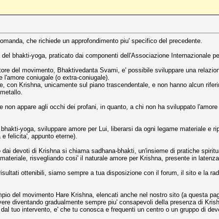
 domanda, che richiede un approfondimento piu' specifico del precedente.
 del bhakti-yoga, praticato dai componenti dell'Associazione Internazionale pe
ondatore del movimento, Bhaktivedanta Svami, e' possibile sviluppare una relazion
e e l'amore coniugale (o extra-coniugale).
re, con Krishna, unicamente sul piano trascendentale, e non hanno alcun rifer
 metallo.
che non appare agli occhi dei profani, in quanto, a chi non ha sviluppato l'amor
bhakti-yoga, sviluppare amore per Lui, liberarsi da ogni legame materiale e rip
 felicita', appunto eterne).
o dai devoti di Krishna si chiama sadhana-bhakti, un'insieme di pratiche spiritu
materiale, risvegliando cosi' il naturale amore per Krishna, presente in latenz
sultati ottenibili, siamo sempre a tua disposizione con il forum, il sito e la r
tempio del movimento Hare Krishna, elencati anche nel nostro sito (a questa pag
vere diventando gradualmente sempre piu' consapevoli della presenza di Kris
al tuo intervento, e' che tu conosca e frequenti un centro o un gruppo di devot