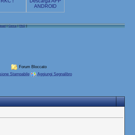
load
|
Cerca
|
FAQ
]
Forum Bloccato
sione Stampabile
Aggiungi Segnalibro