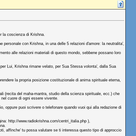
r la coscienza di Krishna.
e personale con Krishna, in una delle 5 relazioni d'amore: la neutralita',
imento alle relazioni materiali di questo mondo, sebbene possano loro
e per Lui, Krishna rimane velato, per Sua Stessa volonta', dalla Sua
rendere la propria posizione costituzionale di anima spirituale eterna,
ali (recita del maha-mantra, studio della scienza spirituale, ecc.) che
a nel cuore di ogni essere vivente.
adio, oppure puoi scrivere o telefonare quando vuoi qui alla redazione di
ina: http://www.radiokrishna.com/centri_italia.php ),
hna.
i, affinche' tu possa valutare se ti interessa questo tipo di approccio