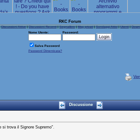
RKC Forum
|
Discussioni Attive
|
Discussioni Recenti
|
Segnalibro
|
Msg privati
|
Sondaggi Attivi
|
Utenti
|
Down
Nome Utente:
Password:
Salva Password
Password Dimenticata?
Ver
Discussione
e si trova il Signore Supremo".