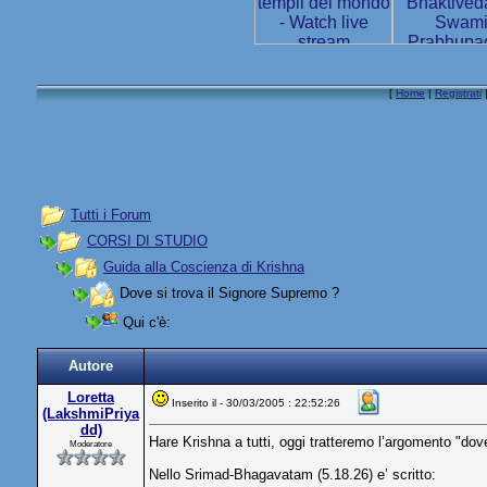
[
Home
|
Registrati
Tutti i Forum
CORSI DI STUDIO
Guida alla Coscienza di Krishna
Dove si trova il Signore Supremo ?
Qui c'è:
Autore
Loretta
Inserito il - 30/03/2005 : 22:52:26
(LakshmiPriya
dd)
Hare Krishna a tutti, oggi tratteremo l’argomento "dov
Moderatore
Nello Srimad-Bhagavatam (5.18.26) e’ scritto: