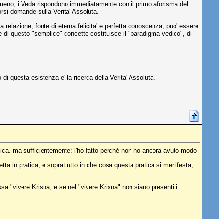
 meno, i Veda rispondono immediatamente con il primo aforisma del
orsi domande sulla Verita' Assoluta.
 relazione, fonte di eterna felicita' e perfetta conoscenza, puo' essere
 di questo "semplice" concetto costituisce il "paradigma vedico", di
di questa esistenza e' la ricerca della Verita' Assoluta.
bica, ma sufficientemente; l'ho fatto perché non ho ancora avuto modo
ta in pratica, e soprattutto in che cosa questa pratica si menifesta,
sa "vivere Krisna; e se nel "vivere Krisna" non siano presenti i