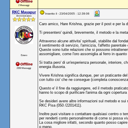
2 Messaggi
RKC Mayapur
Inserito il - 23/04/2005 : 12:39:06
Amministratore
Caro amico, Hare Krishna, grazie per il post e per la
Ti presentero' quindi, brevemente, il metodo e la meta
Attraverso alcune attivita' spirituali, stabilite dal f
il sentimento di servizio, l'amicizia, l'affetto parental
Queste sono tutte relazioni che si possono intrattene
assomigliare, come l'oro assomiglia al ferro in quanto
Estero
Si tratta pero' di un'esperienza personale, interiore, 
energia illusoria.
2350 Messaggi
Vivere Krishna significa dunque, per un praticante del 
con tutto cio' che ne consegue (completa conoscenza e
Questo e' il fine da raggiungere, ed il metodo praticat
hanno lo scopo di purificare l'anima da ogni copertura 
Se desideri avere altre informazioni sul metodo e sui ri
RKC Pisa (050 /2201411).
Inoltre puoi visitare o contattare qualsiasi centro o 
per renderti conto personalmente di come si possa vi
La cosa migliore infatti, secondo quanto posso capire d
o meno.