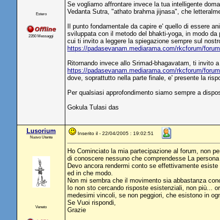
Se vogliamo affrontare invece la tua intelligente d
Vedanta Sutra, "athato brahma jijnasa", che letteralme
Estero
Il punto fondamentale da capire e' quello di essere an
sviluppata con il metodo del bhakti-yoga, in modo da 
2350 Messaggi
cui ti invito a leggere la spiegazione sempre sul nost
https://padasevanam.mediarama.com/rkcforum/foru
Ritornando invece allo Srimad-bhagavatam, ti invito a 
https://padasevanam.mediarama.com/rkcforum/foru
dove, soprattutto nella parte finale, e' presente la ri
Per qualsiasi approfondimento siamo sempre a disposiz
Gokula Tulasi das
Lusorium
Inserito il - 22/04/2005 : 19:02:51
Nuovo Utente
Ho Cominciato la mia partecipazione al forum, non pe
di conoscere nessuno che comprendesse La persona di
Devo ancora rendermi conto se effettivamente esiste "n
ed in che modo.
Non mi sembra che il movimento sia abbastanza cono
Io non sto cercando risposte esistenziali, non più... 
medesimi vincoli, se non peggiori, che esistono in ogn
Se Vuoi rispondi,
Veneto
Grazie