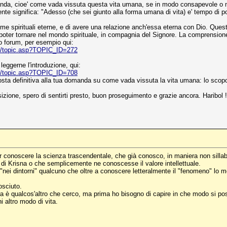
omanda, cioe' come vada vissuta questa vita umana, se in modo consapevole o
nte significa: "Adesso (che sei giunto alla forma umana di vita) e' tempo di p
ime spirituali eterne, e di avere una relazione anch'essa eterna con Dio. Questa
poter tornare nel mondo spirituale, in compagnia del Signore. La comprensione
ro forum, per esempio qui:
m/topic.asp?TOPIC_ID=272
leggerne l'introduzione, qui:
m/topic.asp?TOPIC_ID=708
sposta definitiva alla tua domanda su come vada vissuta la vita umana: lo scopo 
ione, spero di sentirti presto, buon proseguimento e grazie ancora. Haribol !
r conoscere la scienza trascendentale, che già conosco, in maniera non silla
 Krisna o che semplicemente ne conoscesse il valore intellettuale.
ei dintorni" qualcuno che oltre a conoscere letteralmente il "fenomeno" lo met
sciuto.
ora è qualcos'altro che cerco, ma prima ho bisogno di capire in che modo si pos
i altro modo di vita.