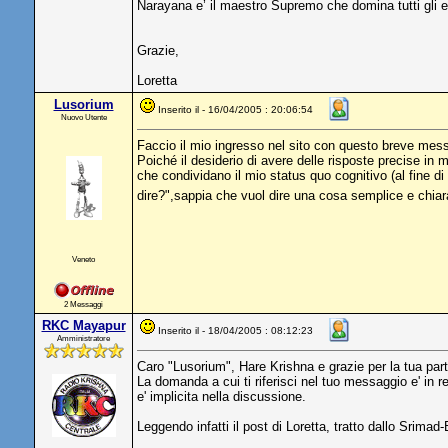
Narayana e’ il maestro Supremo che domina tutti gli es
Grazie,
Loretta
Lusorium
Inserito il - 16/04/2005 : 20:06:54
Nuovo Utente
Faccio il mio ingresso nel sito con questo breve mes
Poiché il desiderio di avere delle risposte precise in
che condividano il mio status quo cognitivo (al fine
dire?",sappia che vuol dire una cosa semplice e chiar
Veneto
2 Messaggi
RKC Mayapur
Inserito il - 18/04/2005 : 08:12:23
Amministratore
Caro "Lusorium", Hare Krishna e grazie per la tua par
La domanda a cui ti riferisci nel tuo messaggio e' in 
e' implicita nella discussione.
Leggendo infatti il post di Loretta, tratto dallo Sri