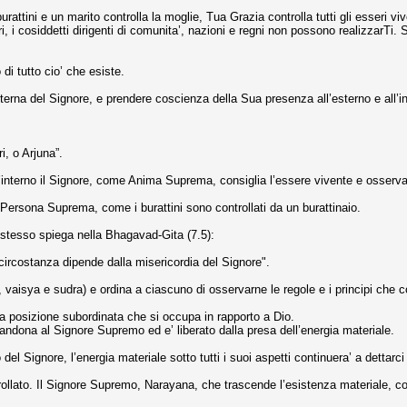
rattini e un marito controlla la moglie, Tua Grazia controlla tutti gli esseri v
, i cosiddetti dirigenti di comunita’, nazioni e regni non possono realizzarTi.
 di tutto cio’ che esiste.
erna del Signore, e prendere coscienza della Sua presenza all’esterno e all’int
i, o Arjuna”.
l’interno il Signore, come Anima Suprema, consiglia l’essere vivente e osserva
 la Persona Suprema, come i burattini sono controllati da un burattinaio.
stesso spiega nella Bhagavad-Gita (7.5):
 circostanza dipende dalla misericordia del Signore".
a, vaisya e sudra) e ordina a ciascuno di osservarne le regole e i principi che 
la posizione subordinata che si occupa in rapporto a Dio.
andona al Signore Supremo ed e’ liberato dalla presa dell’energia materiale.
 del Signore, l’energia materiale sotto tutti i suoi aspetti continuera’ a dettarci
to. Il Signore Supremo, Narayana, che trascende l’esistenza materiale, controll