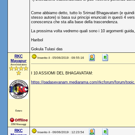
Come abbiamo detto, tutto lo Srimad Bhagavatam (e quindi anc
stesso autore) si basa sui principi enunciati in questi 4 v
conoscenza che sta alla base della trascendenza.
La prossima volta vedremo quali sono i 10 argomenti guida,
Haribol
Gokula Tulasi das
RKC
Inserito il - 05/06/2019 : 09:55:16
Mayapur
Amministratore
I 10 ASSIOMI DEL BHAGAVATAM:
https://padasevanam.mediarama.com/rkcforum/forum/top
Estero
2350 Messaggi
RKC
Inserito il - 06/06/2019 : 12:23:54