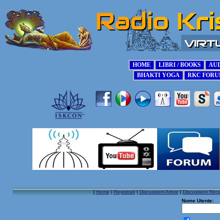
[
Home
|
Registrati
|
Discussioni Attive
|
Discussioni Rece
Nome Utente: