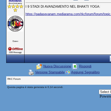
Mayapur
Amministratore
I 9 STADI DI AVANZAMENTO NEL BHAKTI YOGA:
https://padasevanam.mediarama.com/rkcforum/forum/top
Estero
2350 Messaggi
Nuova Discussione
Rispondi
Versione Stampabile
Aggiungi Segnalibro
RKC Forum
Questa pagina è stata generata in 0,14 secondi.
Power