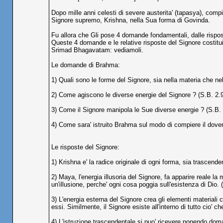
Dopo mille anni celesti di severe austerita' (tapasya), comp
Signore supremo, Krishna, nella Sua forma di Govinda.
Fu allora che Gli pose 4 domande fondamentali, dalle rispos
Queste 4 domande e le relative risposte del Signore costituis
Srimad Bhagavatam: vediamoli.
Le domande di Brahma:
1) Quali sono le forme del Signore, sia nella materia che ne
2) Come agiscono le diverse energie del Signore ? (S.B. 2.
3) Come il Signore manipola le Sue diverse energie ? (S.B. 
4) Come sara' istruito Brahma sul modo di compiere il dover
Le risposte del Signore:
1) Krishna e' la radice originale di ogni forma, sia trascende
2) Maya, l'energia illusoria del Signore, fa apparire reale 
un'illusione, perche' ogni cosa poggia sull'esistenza di Dio. 
3) L'energia esterna del Signore crea gli elementi materiali 
essi. Similmente, il Signore esiste all'interno di tutto cio' 
4) L'istruzione trascendentale si puo' ricevere ponendo dom