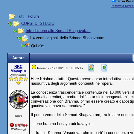
Salva Pass
Password Diment
Tutti i Forum
CORSI DI STUDIO
Introduzione allo Srimad Bhagavatam
I 4 versi originali dello Srimad Bhagavatam
Qui c'è:
Autore
RKC
Inserito il - 12/03/2005 : 08:05:47
Mayapur
Amministratore
Hare Krishna a tutti ! Questo breve corso introduttivo allo
riassuntiva degli argomenti contenuti nell'opera.
La conoscenza trascendentale contenuta nei 18.000 versi de
spirituali autentici, a partire dal "catur-sloki-bhagavatam", 
conversazione con Brahma, primo essere creato e capostipite
gaudiya-vaisnava-sampradaya".
Il primo verso dello Srimad Bhagavatam, tra le altre cose ci
Estero
...tene brahma hridaya adi kavaye...
2350 Messaggi
"...fu Lui [Krishna, Vasudeva] che imparti' la conoscenza 