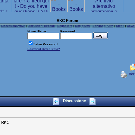
RKC Forum
|
Discussioni Attive
|
Discussioni Recenti
|
Segnalibro
|
Msg privati
|
Sondaggi Attivi
|
Utenti
|
Down
Nome Utente:
Password:
Salva Password
Password Dimenticata?
Ver
Discussione
I RKC