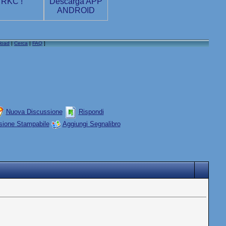
load
|
Cerca
|
FAQ
]
Nuova Discussione
Rispondi
sione Stampabile
Aggiungi Segnalibro