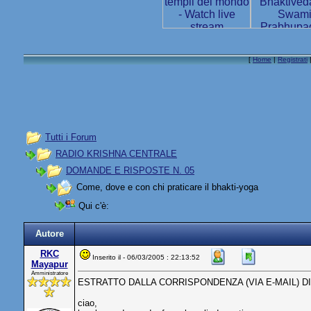
[
Home
|
Registrati
Tutti i Forum
RADIO KRISHNA CENTRALE
DOMANDE E RISPOSTE N. 05
Come, dove e con chi praticare il bhakti-yoga
Qui c'è:
Autore
RKC
Inserito il - 06/03/2005 : 22:13:52
Mayapur
Amministratore
ESTRATTO DALLA CORRISPONDENZA (VIA E-MAIL) D
ciao,