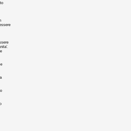
to
n
 essere
essere
ita'.
 e
ie
 a
to
o