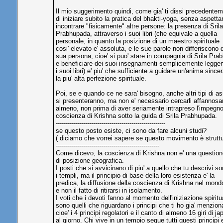
Il mio suggerimento quindi, come gia' ti dissi precedentem
di iniziare subito la pratica del bhakti-yoga, senza aspettar
incontrare "fisicamente" altre persone: la presenza di Srila
Prabhupada, attraverso i suoi libri (che equivale a quella
personale, in quanto la posizione di un maestro spirituale
cosi' elevato e' assoluta, e le sue parole non differiscono d
sua persona, cioe' si puo' stare in compagnia di Srila Pr
e beneficiare dei suoi insegnamenti semplicemente legge
i suoi libri) e' piu' che sufficiente a guidare un'anima since
la piu' alta perfezione spirituale.
Poi, se e quando ce ne sara' bisogno, anche altri tipi di a
si presenteranno, ma non e' necessario cercarli affannos
almeno, non prima di aver seriamente intrapreso l'impegno
coscienza di Krishna sotto la guida di Srila Prabhupada.
-------------------------------------------------------
se questo posto esiste, ci sono da fare alcuni studi?
( diciamo che vorrei sapere se questo movimento è struttur
----------------------------------------------------
Come dicevo, la coscienza di Krishna non e' una question
di posizione geografica.
I posti che si avvicinano di piu' a quello che tu descrivi s
i templi, ma il principio di base della loro esistenza e' la
predica, la diffusione della coscienza di Krishna nel mond
e non il fatto di ritirarsi in isolamento.
I voti che i devoti fanno al momento dell'iniziazione spiritu
sono quelli che riguardano i principi che ti ho gia' menzion
cioe' i 4 principi regolatori e il canto di almeno 16 giri di ja
al giorno. Chi vive in un tempio segue tutti questi principi 