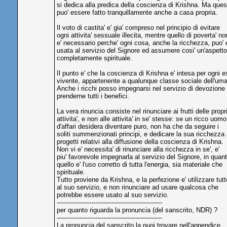
si dedica alla predica della coscienza di Krishna. Ma ques
puo' essere fatto tranquillamente anche a casa propria.
Il voto di castita' e' gia' compreso nel principio di evitare
ogni attivita' sessuale illecita, mentre quello di poverta' no
e' necessario perche' ogni cosa, anche la ricchezza, puo'
usata al servizio del Signore ed assumere cosi' un'aspetto
completamente spirituale.
Il punto e' che la coscienza di Krishna e' intesa per ogni 
vivente, appartenente a qualunque classe sociale dell'uman
Anche i ricchi posso impegnarsi nel servizio di devozione
prenderne tutti i benefici.
La vera rinuncia consiste nel rinunciare ai frutti delle propr
attivita', e non alle attivita' in se' stesse: se un ricco uomo
d'affari desidera diventare puro, non ha che da seguire i
soliti summenzionati principi, e dedicare la sua ricchezza
progetti relativi alla diffusione della coscienza di Krishna.
Non vi e' necessita' di rinunciare alla ricchezza in se', e'
piu' favorevole impegnarla al servizio del Signore, in quan
quello e' l'uso corretto di tutta l'energia, sia materiale che
spirituale.
Tutto proviene da Krishna, e la perfezione e' utilizzare tutt
al suo servizio, e non rinunciare ad usare qualcosa che
potrebbe essere usato al suo servizio.
----------------------------------------------------
per quanto riguarda la pronuncia (del sanscrito, NDR) ?
----------------------------------------------------
La pronuncia del sanscrito la puoi trovare nell'appendice