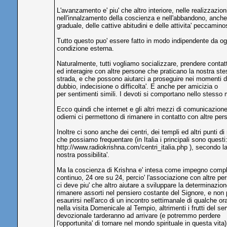
L'avanzamento e' piu' che altro interiore, nelle realizzazion
nell'innalzamento della coscienza e nell'abbandono, anche
graduale, delle cattive abitudini e delle attivita' peccamino
Tutto questo puo' essere fatto in modo indipendente da og
condizione esterna.
Naturalmente, tutti vogliamo socializzare, prendere contat
ed interagire con altre persone che praticano la nostra st
strada, e che possono aiutarci a proseguire nei momenti d
dubbio, indecisione o difficolta'. E anche per amicizia o
per sentimenti simili. I devoti si comportano nello stesso
Ecco quindi che internet e gli altri mezzi di comunicazion
odierni ci permettono di rimanere in contatto con altre pe
Inoltre ci sono anche dei centri, dei templi ed altri punti di 
che possiamo frequentare (in Italia i principali sono questi
http://www.radiokrishna.com/centri_italia.php ), secondo l
nostra possibilita'.
Ma la coscienza di Krishna e' intesa come impegno compl
continuo, 24 ore su 24, percio' l'associazione con altre pe
ci deve piu' che altro aiutare a sviluppare la determinazion
rimanere assorti nel pensiero costante del Signore, e non 
esaurirsi nell'arco di un incontro settimanale di qualche or
nella visita Domenicale al Tempio, altrimenti i frutti del ser
devozionale tarderanno ad arrivare (e potremmo perdere
l'opportunita' di tornare nel mondo spirituale in questa vita)