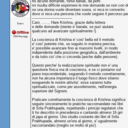
ho alcune domande, forse banali, da porti.
mi risulta difficile esprimere le mie domande se non con de
se una donna vuole diventare suora, si reca in convento.
dove si reca una persona che vuole seguire il percorso pe
-----------------------------------
Caro ......., Hare Krishna, grazie della lettera
Estero
e delle domande (niente e' banale, se puo' aiutare
qualcuno ad avanzare spiritualmente !)
2350 Messaggi
La coscienza di Krishna e' cosi' bella ed il metodo
e' cosi' potente che, se seguito in maniera precisa,
e' possibile avanzare fino ai massimi livelli, in modo
indipendente dalla posizione geografica, dall'ambiente
e da tutto cio' che ci circonda (anche dalle persone).
Questo perche' la realizzazione spirituale non e' una
questione fisica ma di coscienza, e se ci poniamo sul
piano trascendentale, seguendo il metodo correttamente,
non ha alcuna importanza il luogo fisico dove stiamo
eseguendo le nostre attivita': esse saranno tutte
spiritualizzate, come per assorbimento, nell'energia
superiore del Signore.
Praticare correttamente la coscienza di Krishna significa
seguire sinceramente le pratiche raccomandate nei libri
di Srila Prabhupada, rispettando i principi regolatori che
ti ho descritto in precedenza e cantando almeno 16 giri
di japa al giorno. Uno studio costante dei libri di Srila
Prabhupada, almeno un'ora al giorno, e' ugualmente
raccomandato (meglio se molto di piu').