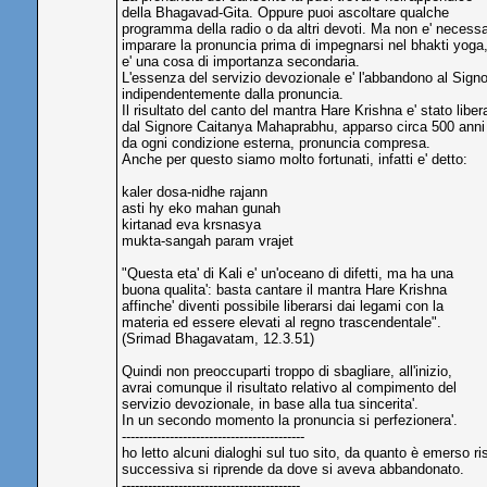
della Bhagavad-Gita. Oppure puoi ascoltare qualche
programma della radio o da altri devoti. Ma non e' necessa
imparare la pronuncia prima di impegnarsi nel bhakti yoga
e' una cosa di importanza secondaria.
L'essenza del servizio devozionale e' l'abbandono al Signo
indipendentemente dalla pronuncia.
Il risultato del canto del mantra Hare Krishna e' stato liber
dal Signore Caitanya Mahaprabhu, apparso circa 500 anni 
da ogni condizione esterna, pronuncia compresa.
Anche per questo siamo molto fortunati, infatti e' detto:
kaler dosa-nidhe rajann
asti hy eko mahan gunah
kirtanad eva krsnasya
mukta-sangah param vrajet
"Questa eta' di Kali e' un'oceano di difetti, ma ha una
buona qualita': basta cantare il mantra Hare Krishna
affinche' diventi possibile liberarsi dai legami con la
materia ed essere elevati al regno trascendentale".
(Srimad Bhagavatam, 12.3.51)
Quindi non preoccuparti troppo di sbagliare, all'inizio,
avrai comunque il risultato relativo al compimento del
servizio devozionale, in base alla tua sincerita'.
In un secondo momento la pronuncia si perfezionera'.
------------------------------------------
ho letto alcuni dialoghi sul tuo sito, da quanto è emerso 
successiva si riprende da dove si aveva abbandonato.
-----------------------------------------