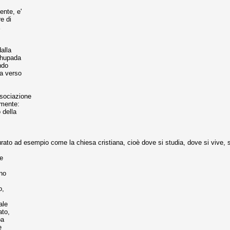
ente, e'
e di
alla
abhupada
ndo
ra verso
ssociazione
amente:
 della
ato ad esempio come la chiesa cristiana, cioè dove si studia, dove si vive, se
e
ono
o,
ale
ato,
pa
e