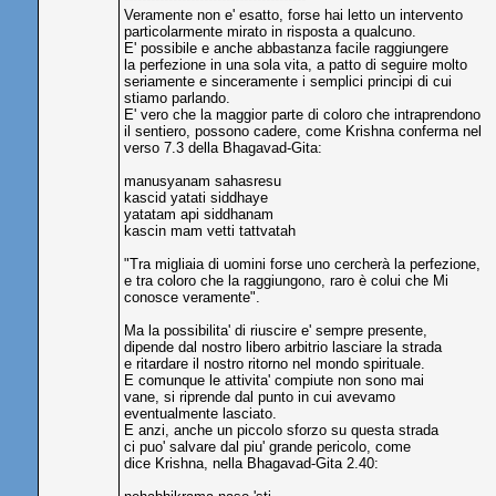
Veramente non e' esatto, forse hai letto un intervento
particolarmente mirato in risposta a qualcuno.
E' possibile e anche abbastanza facile raggiungere
la perfezione in una sola vita, a patto di seguire molto
seriamente e sinceramente i semplici principi di cui
stiamo parlando.
E' vero che la maggior parte di coloro che intraprendono
il sentiero, possono cadere, come Krishna conferma nel
verso 7.3 della Bhagavad-Gita:
manusyanam sahasresu
kascid yatati siddhaye
yatatam api siddhanam
kascin mam vetti tattvatah
"Tra migliaia di uomini forse uno cercherà la perfezione,
e tra coloro che la raggiungono, raro è colui che Mi
conosce veramente".
Ma la possibilita' di riuscire e' sempre presente,
dipende dal nostro libero arbitrio lasciare la strada
e ritardare il nostro ritorno nel mondo spirituale.
E comunque le attivita' compiute non sono mai
vane, si riprende dal punto in cui avevamo
eventualmente lasciato.
E anzi, anche un piccolo sforzo su questa strada
ci puo' salvare dal piu' grande pericolo, come
dice Krishna, nella Bhagavad-Gita 2.40: