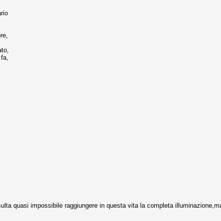
rio
,
re,
ato,
fa,
risulta quasi impossibile raggiungere in questa vita la completa illuminazion