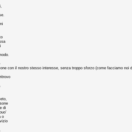
i,
se.
ni
to
essa
i
 modo.
e
rsone con il nostro stesso interesse, senza troppo sforzo (come facciamo noi 
ritrovo
:
a
eto,
rsone
e di
puo'
a o
vizio
.