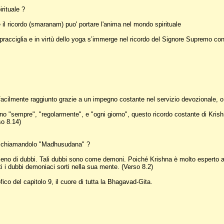
rituale ?
 il ricordo (smaranam) puo' portare l'anima nel mondo spirituale
le sopracciglia e in virtù dello yoga s’immerge nel ricordo del Signore Supremo
acilmente raggiunto grazie a un impegno costante nel servizio devozionale, o fi
o "sempre", "regolarmente", e "ogni giorno", questo ricordo costante di Krishna
so 8.14)
hna chiamandolo "Madhusudana" ?
pieno di dubbi. Tali dubbi sono come demoni. Poiché Krishna è molto esperto 
i i dubbi demoniaci sorti nella sua mente. (Verso 8.2)
ico del capitolo 9, il cuore di tutta la Bhagavad-Gita.