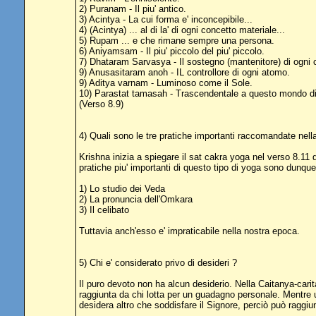
2) Puranam - Il piu' antico.
3) Acintya - La cui forma e' inconcepibile...
4) (Acintya) ... al di la' di ogni concetto materiale...
5) Rupam ... e che rimane sempre una persona.
6) Aniyamsam - Il piu' piccolo del piu' piccolo.
7) Dhataram Sarvasya - Il sostegno (mantenitore) di ogni 
9) Anusasitaram anoh - IL controllore di ogni atomo.
9) Aditya varnam - Luminoso come il Sole.
10) Parastat tamasah - Trascendentale a questo mondo di
(Verso 8.9)
4) Quali sono le tre pratiche importanti raccomandate nell
Krishna inizia a spiegare il sat cakra yoga nel verso 8.11 
pratiche piu' importanti di questo tipo di yoga sono dunque
1) Lo studio dei Veda
2) La pronuncia dell'Omkara
3) Il celibato
Tuttavia anch'esso e' impraticabile nella nostra epoca.
5) Chi e' considerato privo di desideri ?
Il puro devoto non ha alcun desiderio. Nella Caitanya-cari
raggiunta da chi lotta per un guadagno personale. Mentre 
desidera altro che soddisfare il Signore, perciò può raggi