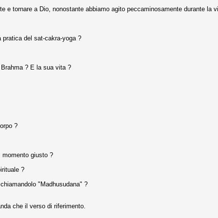
rte e tornare a Dio, nonostante abbiamo agito peccaminosamente durante la v
a pratica del sat-cakra-yoga ?
 Brahma ? E la sua vita ?
corpo ?
 al momento giusto ?
rituale ?
hna chiamandolo "Madhusudana" ?
da che il verso di riferimento.