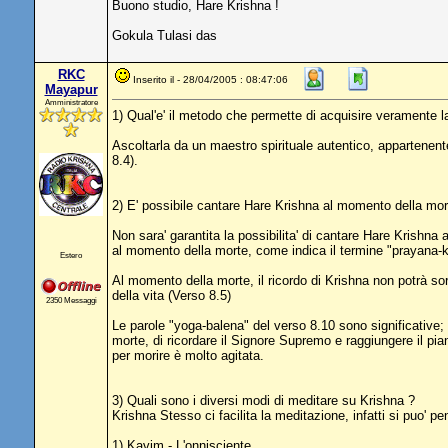
Buono studio, Hare Krishna !
Gokula Tulasi das
RKC
Inserito il - 28/04/2005 : 08:47:06
Mayapur
Amministratore
1) Qual'e' il metodo che permette di acquisire veramente
Ascoltarla da un maestro spirituale autentico, appartenent
8.4).
2) E' possibile cantare Hare Krishna al momento della mo
Non sara' garantita la possibilita' di cantare Hare Krishna 
al momento della morte, come indica il termine "prayana-k
Estero
Al momento della morte, il ricordo di Krishna non potrà sor
della vita (Verso 8.5)
2350 Messaggi
Le parole "yoga-balena" del verso 8.10 sono significative; 
morte, di ricordare il Signore Supremo e raggiungere il pian
per morire è molto agitata.
3) Quali sono i diversi modi di meditare su Krishna ?
Krishna Stesso ci facilita la meditazione, infatti si puo' p
1) Kavim - L'onnisciente.