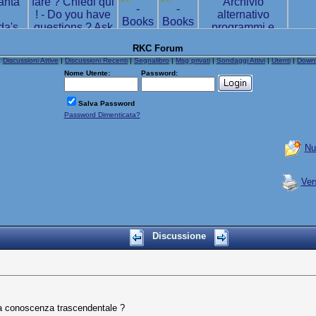
RKC Forum
|
Discussioni Attive
|
Discussioni Recenti
|
Segnalibro
|
Msg privati
|
Sondaggi Attivi
|
Utenti
|
Down
Nome Utente:
Password:
Salva Password
Password Dimenticata?
Nu
Ver
Discussione
 la conoscenza trascendentale ?