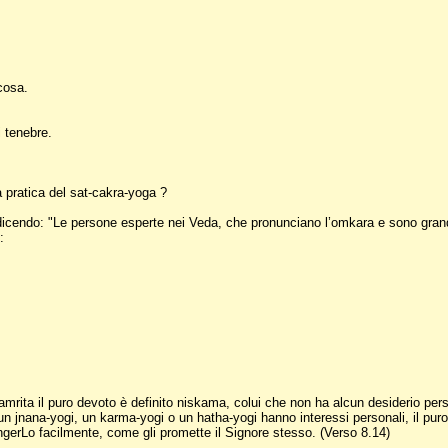
cosa.
 tenebre.
a pratica del sat-cakra-yoga ?
dicendo: "Le persone esperte nei Veda, che pronunciano l’omkara e sono grandi 
:
tamrita il puro devoto è definito niskama, colui che non ha alcun desiderio pe
un jnana-yogi, un karma-yogi o un hatha-yogi hanno interessi personali, il p
ungerLo facilmente, come gli promette il Signore stesso. (Verso 8.14)