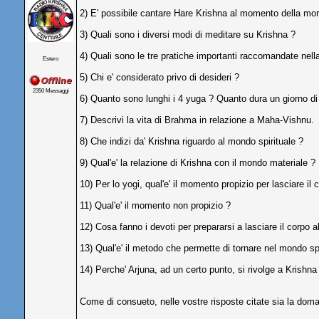
2) E' possibile cantare Hare Krishna al momento della mo
3) Quali sono i diversi modi di meditare su Krishna ?
4) Quali sono le tre pratiche importanti raccomandate nell
Estero
5) Chi e' considerato privo di desideri ?
2350 Messaggi
6) Quanto sono lunghi i 4 yuga ? Quanto dura un giorno di
7) Descrivi la vita di Brahma in relazione a Maha-Vishnu.
8) Che indizi da' Krishna riguardo al mondo spirituale ?
9) Qual'e' la relazione di Krishna con il mondo materiale ?
10) Per lo yogi, qual'e' il momento propizio per lasciare il 
11) Qual'e' il momento non propizio ?
12) Cosa fanno i devoti per prepararsi a lasciare il corpo
13) Qual'e' il metodo che permette di tornare nel mondo spi
14) Perche' Arjuna, ad un certo punto, si rivolge a Kris
Come di consueto, nelle vostre risposte citate sia la doman