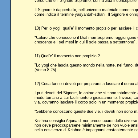
verso che è il Signore Supremo, con la Sua inconcepibile pot
Il Signore è dappertutto, nell’universo materiale come in que
come indica il termine yasyantah-sthani. Il Signore è onni
10) Per lo yogi, qual'e' il momento propizio per lasciare il 
"Coloro che conoscono il Brahman Supremo raggiungono quel 
crescente e i sei mesi in cui il sole passa a settentrione".
11) Qual'e' il momento non propizio ?
"Lo yogi che lascia questo mondo nella notte, nel fumo, dur
(Verso 8.25)
12) Cosa fanno i devoti per prepararsi a lasciare il corpo
I puri devoti del Signore, le anime che si sono totalment
modo tornano a Lui facilmente e gioiosamente. Invece, colo
via, dovranno lasciare il corpo solo in un momento propizi
"Sebbene conoscano queste due vie, i devoti non sono mai 
Krishna consiglia Arjuna di non preoccuparsi delle divers
non deve preoccuparsene minimamente se non vuole ansietà
nella coscienza di Krishna è impegnarsi costantemente nel s