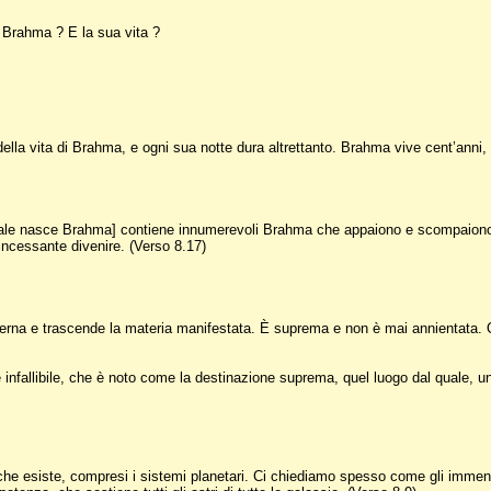
 Brahma ? E la sua vita ?
 della vita di Brahma, e ogni sua notte dura altrettanto. Brahma vive cent’an
ale nasce Brahma] contiene innumerevoli Brahma che appaiono e scompaiono co
ncessante divenire. (Verso 8.17)
 eterna e trascende la materia manifestata. È suprema e non è mai annientata.
infallibile, che è noto come la destinazione suprema, quel luogo dal quale, un
ò che esiste, compresi i sistemi planetari. Ci chiediamo spesso come gli imme