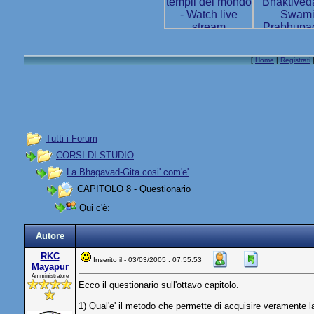
[
Home
|
Registrati
Tutti i Forum
CORSI DI STUDIO
La Bhagavad-Gita cosi' com'e'
CAPITOLO 8 - Questionario
Qui c'è:
Autore
RKC
Inserito il - 03/03/2005 : 07:55:53
Mayapur
Amministratore
Ecco il questionario sull'ottavo capitolo.
1) Qual'e' il metodo che permette di acquisire veramente