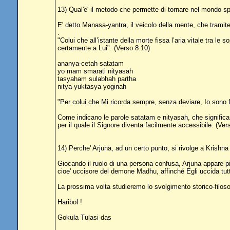
13) Qual'e' il metodo che permette di tornare nel mondo spi
E' detto Manasa-yantra, il veicolo della mente, che tramite
.
"Colui che all’istante della morte fissa l’aria vitale tra 
certamente a Lui". (Verso 8.10)
ananya-cetah satatam
yo mam smarati nityasah
tasyaham sulabhah partha
nitya-yuktasya yoginah
"Per colui che Mi ricorda sempre, senza deviare, Io sono f
Come indicano le parole satatam e nityasah, che significan
per il quale il Signore diventa facilmente accessibile. (Ver
14) Perche' Arjuna, ad un certo punto, si rivolge a Kris
Giocando il ruolo di una persona confusa, Arjuna appare 
cioe' uccisore del demone Madhu, affinché Egli uccida tutt
La prossima volta studieremo lo svolgimento storico-filosof
Haribol !
Gokula Tulasi das