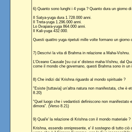
6) Quanto sono lunghi i 4 yuga ? Quanto dura un giorno di
Il Satya-yuga dura 1.728.000 anni.
Il Treta-yuga 1.296.000 anni.
Lo Dvapara-yuga 864.000 anni.
Il Kali-yuga 432.000.
Questi quattro yuga ripetuti mille volte formano un giorno
7) Descrivi la vita di Brahma in relazione a Maha-Vishnu.
L’Oceano Causale [su cui e' disteso maha-Vishnu, dal Qu
come il mondo che governano, questi Brahma sono in un i
8) Che indizi da' Krishna riguardo al mondo spirituale ?
"Esiste [tuttavia] un’altra natura non manifestata, che è
8.20)
"Quel luogo che i vedantisti definiscono non manifestato e 
dimora". (Verso 8.21)
9) Qual'e' la relazione di Krishna con il mondo materiale ?
Krishna, essendo onnipresente, e' il sostegno di tutto ci