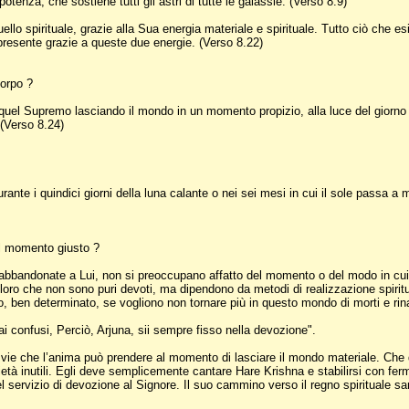
enza, che sostiene tutti gli astri di tutte le galassie. (Verso 8.9)
llo spirituale, grazie alla Sua energia materiale e spirituale. Tutto ciò che esis
presente grazie a queste due energie. (Verso 8.22)
corpo ?
Supremo lasciando il mondo in un momento propizio, alla luce del giorno e sot
 (Verso 8.24)
ante i quindici giorni della luna calante o nei sei mesi in cui il sole passa a
 al momento giusto ?
e abbandonate a Lui, non si preoccupano affatto del momento o del modo in cui
ro che non sono puri devoti, ma dipendono da metodi di realizzazione spiritua
o, ben determinato, se vogliono non tornare più in questo mondo di morti e rin
confusi, Perciò, Arjuna, sii sempre fisso nella devozione".
e vie che l’anima può prendere al momento di lasciare il mondo materiale. Che
 inutili. Egli deve semplicemente cantare Hare Krishna e stabilirsi con ferm
ervizio di devozione al Signore. Il suo cammino verso il regno spirituale sarà 