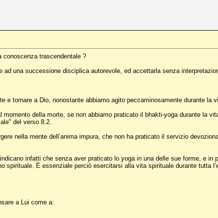
 la conoscenza trascendentale ?
e ad una successione disciplica autorevole, ed accettarla senza interpretazio
rte e tornare a Dio, nonostante abbiamo agito peccaminosamente durante la v
al momento della morte, se non abbiamo praticato il bhakti-yoga durante la vita:
ale" del verso 8.2.
gere nella mente dell’anima impura, che non ha praticato il servizio devozional
indicano infatti che senza aver praticato lo yoga in una delle sue forme, e in p
o spirituale. È essenziale perciò esercitarsi alla vita spirituale durante tutta
ensare a Lui come a: