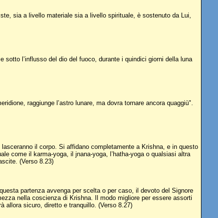
te, sia a livello materiale sia a livello spirituale, è sostenuto da Lui,
to l’influsso del dio del fuoco, durante i quindici giorni della luna
 meridione, raggiunge l’astro lunare, ma dovra tornare ancora quaggiù".
 lasceranno il corpo. Si affidano completamente a Krishna, e in questo
le come il karma-yoga, il jnana-yoga, l’hatha-yoga o qualsiasi altra
ascite. (Verso 8.23)
 questa partenza avvenga per scelta o per caso, il devoto del Signore
ezza nella coscienza di Krishna. Il modo migliore per essere assorti
allora sicuro, diretto e tranquillo. (Verso 8.27)