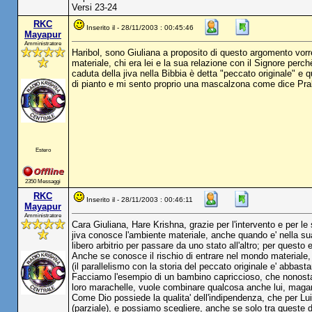
Versi 23-24
RKC
Inserito il - 28/11/2003 : 00:45:46
Mayapur
Amministratore
Haribol, sono Giuliana a proposito di questo argomento vorr
materiale, chi era lei e la sua relazione con il Signore per
caduta della jiva nella Bibbia è detta "peccato originale" e
di pianto e mi sento proprio una mascalzona come dice Pr
Estero
2350 Messaggi
RKC
Inserito il - 28/11/2003 : 00:46:11
Mayapur
Amministratore
Cara Giuliana, Hare Krishna, grazie per l'intervento e per 
jiva conosce l'ambiente materiale, anche quando e' nella sua f
libero arbitrio per passare da uno stato all'altro; per questo 
Anche se conosce il rischio di entrare nel mondo materiale, e
(il parallelismo con la storia del peccato originale e' abbas
Facciamo l'esempio di un bambino capriccioso, che nonostant
loro marachelle, vuole combinare qualcosa anche lui, magari 
Come Dio possiede la qualita' dell'indipendenza, che per Lui
(parziale), e possiamo scegliere, anche se solo tra queste due