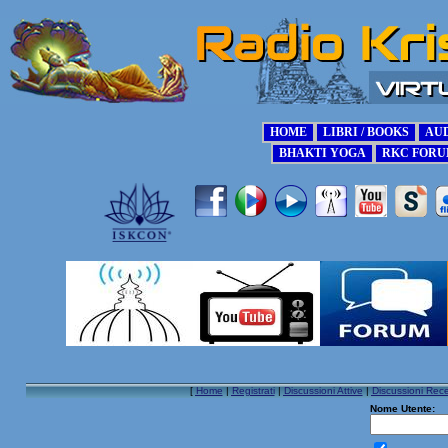
[
Home
|
Registrati
|
Discussioni Attive
|
Discussioni Rece
Nome Utente: