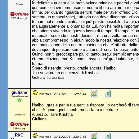
In definitiva questa e' la motivazione principale per cui a 
Estero
qui, percio' dovremmo usare il nostro libero arbitrio per cerc
Infine, per quanto riguarda sentirti male per aver offeso Dio,
sempre un mascalzone), tuttavia non deve diventare un'osse
2350 Messaggi
tornare nel mondo spirituale il piu' presto possibile. La re
malauguratamente allontanati da Lui, non ha molta importanza 
che stiamo vivendo in questo lasso di tempo. Il tempo e' un'
materiale, secondo i nostri desideri, ma una volta tornati n
abbia compromesso in alcun modo la nostra relazione con D
contaminazione della nostra coscienza che e' attratta dalla 
dovunque, di pensare sempre a Lui e di servirLo puramente in
Quindi non ti preoccupare piu' di tanto, segui semplicemente
eterna relazione con Krishna si risvegliera' gradualmente, e 
forma.
Spero di risentirti presto, grazie ancora, Haribol
Tuo servitore in coscienza di Krishna
Gokula Tulasi das
giuliana
Inserito il - 29/11/2003 : 12:55:44
Utente Normale
Haribol, grazie per la tua gentile risposta, io cercherò di fa
che il Signore gentilmente mi ha fatto incontrare.
A presto, Hare Krishna
Lombardia
Giuliana
5 Messaggi
RKC
Inserito il - 30/11/2003 : 23:42:35