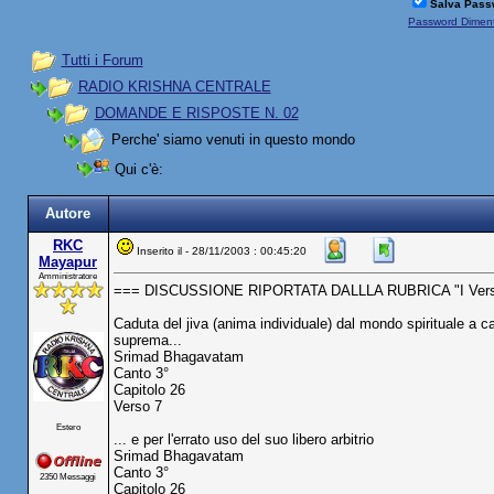
Salva Pass
Password Diment
Tutti i Forum
RADIO KRISHNA CENTRALE
DOMANDE E RISPOSTE N. 02
Perche' siamo venuti in questo mondo
Qui c'è:
Autore
RKC
Inserito il - 28/11/2003 : 00:45:20
Mayapur
Amministratore
=== DISCUSSIONE RIPORTATA DALLLA RUBRICA "I Versi 
Caduta del jiva (anima individuale) dal mondo spirituale a c
suprema...
Srimad Bhagavatam
Canto 3°
Capitolo 26
Verso 7
Estero
... e per l'errato uso del suo libero arbitrio
Srimad Bhagavatam
Canto 3°
2350 Messaggi
Capitolo 26