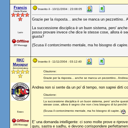
Francis
Inserito il - 10/11/2004 : 23:08:05
Utente Master
Grazie per la risposta... anche se manca un pezzettino..
La successione disciplica è un buon sistema, pero' anche 
posso provare invece che dice le stesse cose, allora è seg
Lazio
giusta?
(Scusa il contorcimento mentale, ma ho bisogno di capire.
257 Messaggi
RKC
Inserito il - 11/11/2004 : 03:12:40
Mayapur
Amministratore
Citazione:
Grazie per la risposta... anche se manca un pezzettino.. Andre
Andrea non si sente da un po' di tempo, non saprei dirti c
Citazione:
La successione disciplica è un buon sistema, pero' anche questo
stesse cose, allora è segno che non c'era bisogno di lui perchè 
(Scusa il contorcimento mentale, ma ho bisogno di capire..)
Estero
E' una domanda intelligente: ci sono molte prove e riprove,
2350 Messaggi
guru, sastra e sadhu, e devono corrispondere perfettamente