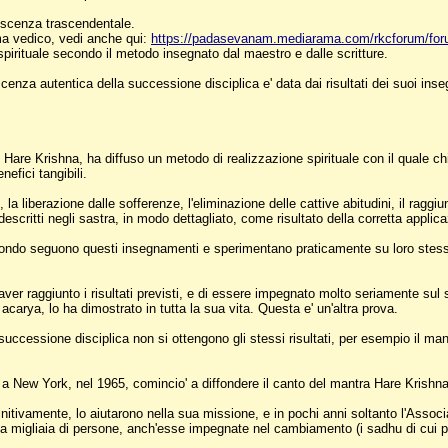
onoscenza trascendentale.
gma vedico, vedi anche qui:
https://padasevanam.mediarama.com/rkcforum/fo
pirituale secondo il metodo insegnato dal maestro e dalle scritture.
enza autentica della successione disciplica e' data dai risultati dei suoi inse
Hare Krishna, ha diffuso un metodo di realizzazione spirituale con il quale c
nefici tangibili.
, la liberazione dalle sofferenze, l'eliminazione delle cattive abitudini, il raggi
scritti negli sastra, in modo dettagliato, come risultato della corretta appli
mondo seguono questi insegnamenti e sperimentano praticamente su loro stessi, e 
er raggiunto i risultati previsti, e di essere impegnato molto seriamente sul se
carya, lo ha dimostrato in tutta la sua vita. Questa e' un'altra prova.
successione disciplica non si ottengono gli stessi risultati, per esempio il m
New York, nel 1965, comincio' a diffondere il canto del mantra Hare Krishna in 
initivamente, lo aiutarono nella sua missione, e in pochi anni soltanto l'Associa
i da migliaia di persone, anch'esse impegnate nel cambiamento (i sadhu di cui 