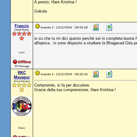
A presto, Hare Krishna !
Gokula
Francis
Inserito il - 13/11/2004 : 08:54:28
Utente Master
io so che tu mi dici questo perchè sei in completa buona fe
all'epoca.. io sono disposto a studiare la Bhagavad Gita p
Lazio
257 Messaggi
RKC
Inserito il - 13/11/2004 : 09:42:44
Mayapur
Amministratore
Certamente, si fa per discutere.
Grazie della tua comprensione, Hare Krishna !
Estero