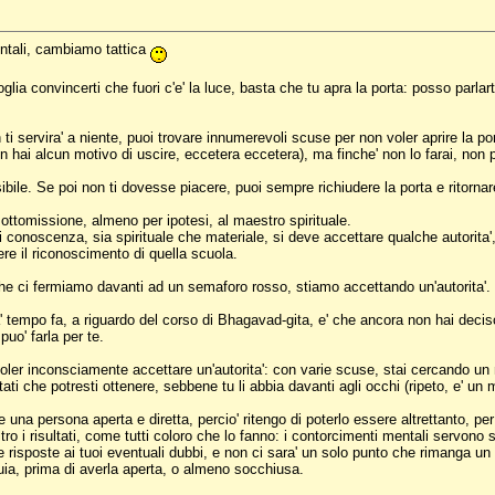
entali, cambiamo tattica
a convincerti che fuori c'e' la luce, basta che tu apra la porta: posso parlarti 
 ti servira' a niente, puoi trovare innumerevoli scuse per non voler aprire la p
n hai alcun motivo di uscire, eccetera eccetera), ma finche' non lo farai, non 
sibile. Se poi non ti dovesse piacere, puoi sempre richiudere la porta e ritornar
tomissione, almeno per ipotesi, al maestro spirituale.
conoscenza, sia spirituale che materiale, si deve accettare qualche autorita', fi
re il riconoscimento di quella scuola.
 ci fermiamo davanti ad un semaforo rosso, stiamo accettando un'autorita'.
ia' tempo fa, a riguardo del corso di Bhagavad-gita, e' che ancora non hai deci
puo' farla per te.
 voler inconsciamente accettare un'autorita': con varie scuse, stai cercando un
ltati che potresti ottenere, sebbene tu li abbia davanti agli occhi (ripeto, e' 
na persona aperta e diretta, percio' ritengo di poterlo essere altrettanto, per 
o i risultati, come tutti coloro che lo fanno: i contorcimenti mentali servono
e risposte ai tuoi eventuali dubbi, e non ci sara' un solo punto che rimanga un 
buia, prima di averla aperta, o almeno socchiusa.