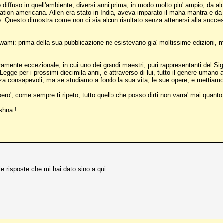
o diffuso in quell'ambiente, diversi anni prima, in modo molto piu' ampio, da al
generation americana. Allen era stato in India, aveva imparato il maha-mantra e
. Questo dimostra come non ci sia alcun risultato senza attenersi alla succes
mi: prima della sua pubblicazione ne esistevano gia' moltissime edizioni, ma 
amente eccezionale, in cui uno dei grandi maestri, puri rappresentanti del Signo
 di Legge per i prossimi diecimila anni, e attraverso di lui, tutto il genere uma
 consapevoli, ma se studiamo a fondo la sua vita, le sue opere, e mettiamo i
pero', come sempre ti ripeto, tutto quello che posso dirti non varra' mai quanto
ishna !
le risposte che mi hai dato sino a qui.