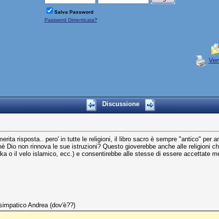
Salva Password
Password Dimenticata?
Ver
Discussione
 risposta.. pero' in tutte le religioni, il libro sacro è sempre "antico" per an
è Dio non rinnova le sue istruzioni? Questo gioverebbe anche alle religioni c
rka o il velo islamico, ecc.) e consentirebbe alle stesse di essere accettate
 simpatico Andrea (dov'è??)