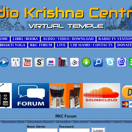
RKC Forum
|
Discussioni Attive
|
Discussioni Recenti
|
Segnalibro
|
Msg privati
|
Sondaggi Attivi
|
Utenti
|
Down
Nome Utente:
Password: