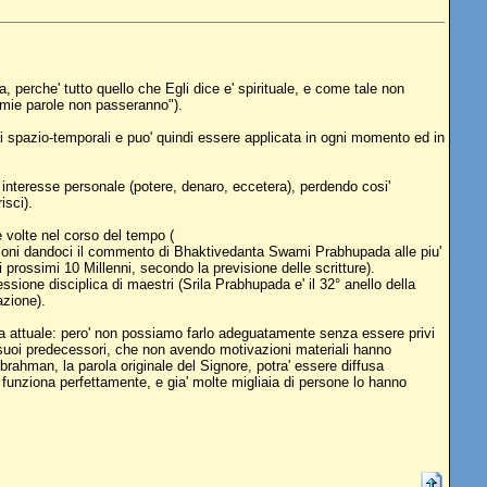
, perche' tutto quello che Egli dice e' spirituale, e come tale non
e mie parole non passeranno").
 spazio-temporali e puo' quindi essere applicata in ogni momento ed in
 interesse personale (potere, denaro, eccetera), perdendo cosi'
isci).
 volte nel corso del tempo (
zioni dandoci il commento di Bhaktivedanta Swami Prabhupada alle piu'
prossimi 10 Millenni, secondo la previsione delle scritture).
ione disciplica di maestri (Srila Prabhupada e' il 32° anello della
azione).
oca attuale: pero' non possiamo farlo adeguatamente senza essere privi
i suoi predecessori, che non avendo motivazioni materiali hanno
 brahman, la parola originale del Signore, potra' essere diffusa
 funziona perfettamente, e gia' molte migliaia di persone lo hanno