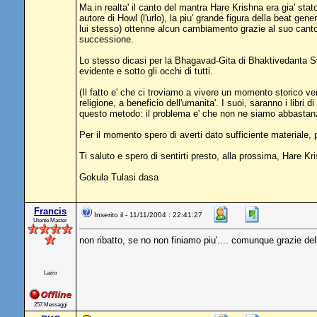
Ma in realta' il canto del mantra Hare Krishna era gia' stat
autore di Howl (l'urlo), la piu' grande figura della beat 
lui stesso) ottenne alcun cambiamento grazie al suo canto
successione.
Lo stesso dicasi per la Bhagavad-Gita di Bhaktivedanta Swa
evidente e sotto gli occhi di tutti.
(Il fatto e' che ci troviamo a vivere un momento storico ver
religione, a beneficio dell'umanita'. I suoi, saranno i libri
questo metodo: il problema e' che non ne siamo abbastanza
Per il momento spero di averti dato sufficiente materiale, 
Ti saluto e spero di sentirti presto, alla prossima, Hare Kr
Gokula Tulasi dasa
Francis
Inserito il - 11/11/2004 : 22:41:27
Utente Master
non ribatto, se no non finiamo piu'.... comunque grazie del
Lazio
257 Messaggi