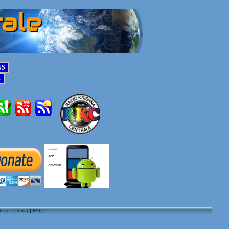
load
|
Cerca
|
FAQ
]