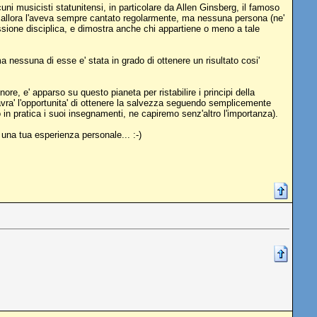
cuni musicisti statunitensi, in particolare da Allen Ginsberg, il famoso
 da allora l'aveva sempre cantato regolarmente, ma nessuna persona (ne'
sione disciplica, e dimostra anche chi appartiene o meno a tale
nessuna di esse e' stata in grado di ottenere un risultato cosi'
re, e' apparso su questo pianeta per ristabilire i principi della
no avra' l'opportunita' di ottenere la salvezza seguendo semplicemente
n pratica i suoi insegnamenti, ne capiremo senz'altro l'importanza).
 una tua esperienza personale... :-)