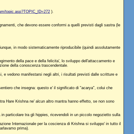
rum/topic.asp?TOPIC_ID=272
).
gnamenti, che devono essere conformi a quelli previsti dagli sastra (le
hiunque, in modo sistematicamente riproducibile (quindi assolutamente
ungimento della pace e della felicita', lo sviluppo dell'attaccamento e
cazione della conoscenza trascendentale.
vedono manifestarsi negli altri, i risultati previsti dalle scritture e
ntiero che insegna: questo e' il significato di "acarya", colui che
antra Hare Krishna ne' alcun altro mantra hanno effetto, se non sono
particolare tra gli hippies, ricevendoli in un piccolo negozietto sulla
zione Internazionale per la coscienza di Krishna si sviluppo' in tutto il
parlavamo prima).