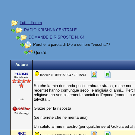
Tutti i Forum
RADIO KRISHNA CENTRALE
DOMANDE E RISPOSTE N. 04
Perchè la parola di Dio è sempre "vecchia"?
Qui c'è:
Autore
Francis
Inserito il - 09/11/2004 : 23:15:41
Utente Master
So che la mia domanda puo' sembrare strana, o che non merita
recente) hanno comunque secoli e migliaia di anni... Perch
religiose ma semplicemente sociali dell'epoca (come il bu
talvolta...
Lazio
Grazie per la risposta
257 Messaggi
(se riterrete che ne merita una)
Un saluto al mio maestro (per qualche sera) Gokula ed al
RKC