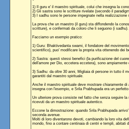
1) Il guru e' il maestro spirituale, colui che insegna la c
2) Gli sastra sono le scritture rivelate (secondo il paradi
3) I sadhu sono le persone impegnate nella realizzazione s
La prova che un maestro (il guru) sta diffondendo la conosc
scritture), e confermati da coloro che li seguono (i sadhu).
Facciamo un esempio pratico:
1) Guru: Bhaktivedanta swami, il fondatore del movimento 
scientifico), puo' modificare la propria vita ottenendo dei be
2) Sastra: questi stessi benefici (la purificazione del cuore
dell'amore per Dio, eccetera eccetera), sono ampiamente de
3) Sadhu: da oltre 30 anni, Migliaia di persone in tutto il 
garantiti dal maestro spirituale.
Anche il maestro spirituale deve mostrare chiaramente di av
insegna con l'esempio, e Srila Prabhupada era un perfetto a
Un ulteriore prova consiste nel fatto che senza seguire la 
ricevuti da un maestro spirituale autentico.
Eccone la dimostrazione: quando Srila Prabhupada arrivo' a 
seconda avenue.
Molti di loro diventarono devoti, cambiando la loro vita def
mondo, fino a contare centinaia di centri e templi, abitat