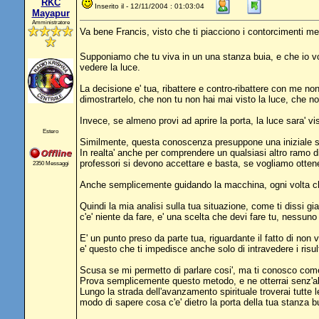
RKC
Inserito il - 12/11/2004 : 01:03:04
Mayapur
Amministratore
Va bene Francis, visto che ti piacciono i contorcimenti m
Supponiamo che tu viva in un una stanza buia, e che io vogli
vedere la luce.
La decisione e' tua, ribattere e contro-ribattere con me non
dimostrartelo, che non tu non hai mai visto la luce, che no
Invece, se almeno provi ad aprire la porta, la luce sara' vi
Estero
Similmente, questa conoscenza presuppone una iniziale sot
In realta' anche per comprendere un qualsiasi altro ramo di 
professori si devono accettare e basta, se vogliamo ottene
2350 Messaggi
Anche semplicemente guidando la macchina, ogni volta che
Quindi la mia analisi sulla tua situazione, come ti dissi g
c'e' niente da fare, e' una scelta che devi fare tu, nessuno 
E' un punto preso da parte tua, riguardante il fatto di non
e' questo che ti impedisce anche solo di intravedere i risu
Scusa se mi permetto di parlare cosi', ma ti conosco come u
Prova semplicemente questo metodo, e ne otterrai senz'altr
Lungo la strada dell'avanzamento spirituale troverai tutte l
modo di sapere cosa c'e' dietro la porta della tua stanza 