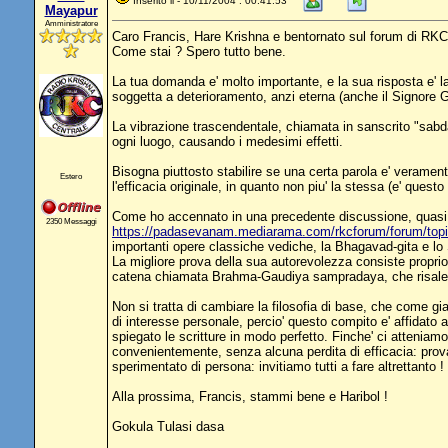
Inserito il - 10/11/2004 : 00:41:53
Mayapur
Amministratore
Caro Francis, Hare Krishna e bentornato sul forum di RKC
Come stai ? Spero tutto bene.
La tua domanda e' molto importante, e la sua risposta e' la 
soggetta a deterioramento, anzi eterna (anche il Signore G
La vibrazione trascendentale, chiamata in sanscrito "sabd
ogni luogo, causando i medesimi effetti.
Bisogna piuttosto stabilire se una certa parola e' veramen
Estero
l'efficacia originale, in quanto non piu' la stessa (e' questo
Come ho accennato in una precedente discussione, quasi tut
2350 Messaggi
https://padasevanam.mediarama.com/rkcforum/forum/to
importanti opere classiche vediche, la Bhagavad-gita e lo 
La migliore prova della sua autorevolezza consiste proprio
catena chiamata Brahma-Gaudiya sampradaya, che risale a 
Non si tratta di cambiare la filosofia di base, che come g
di interesse personale, percio' questo compito e' affidato
spiegato le scritture in modo perfetto. Finche' ci atteniam
convenientemente, senza alcuna perdita di efficacia: prova
sperimentato di persona: invitiamo tutti a fare altrettanto !
Alla prossima, Francis, stammi bene e Haribol !
Gokula Tulasi dasa