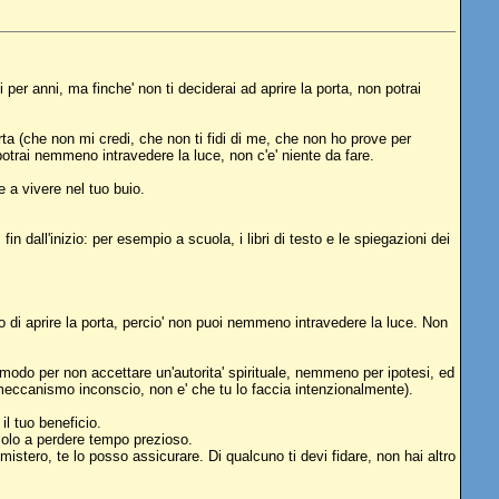
per anni, ma finche' non ti deciderai ad aprire la porta, non potrai
orta (che non mi credi, che non ti fidi di me, che non ho prove per
potrai nemmeno intravedere la luce, non c'e' niente da fare.
e a vivere nel tuo buio.
n dall'inizio: per esempio a scuola, i libri di testo e le spiegazioni dei
so di aprire la porta, percio' non puoi nemmeno intravedere la luce. Non
 modo per non accettare un'autorita' spirituale, nemmeno per ipotesi, ed
un meccanismo inconscio, non e' che tu lo faccia intenzionalmente).
il tuo beneficio.
 solo a perdere tempo prezioso.
mistero, te lo posso assicurare. Di qualcuno ti devi fidare, non hai altro