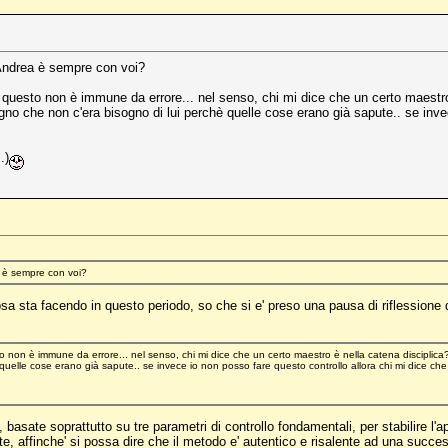
 Andrea è sempre con voi?
questo non è immune da errore... nel senso, chi mi dice che un certo maestro 
no che non c'era bisogno di lui perchè quelle cose erano già sapute.. se invec
.)
a è sempre con voi?
osa sta facendo in questo periodo, so che si e' preso una pausa di riflessione 
 non è immune da errore... nel senso, chi mi dice che un certo maestro è nella catena disciplica
quelle cose erano già sapute.. se invece io non posso fare questo controllo allora chi mi dice che
 basate soprattutto su tre parametri di controllo fondamentali, per stabilire l'
, affinche' si possa dire che il metodo e' autentico e risalente ad una succe