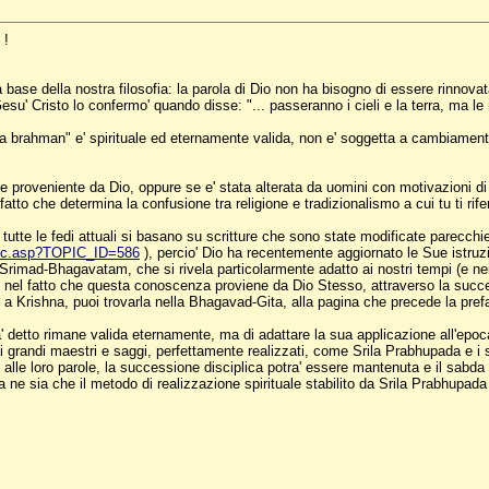
 !
base della nostra filosofia: la parola di Dio non ha bisogno di essere rinnovata
esu' Cristo lo confermo' quando disse: "... passeranno i cieli e la terra, ma l
a brahman" e' spirituale ed eternamente valida, non e' soggetta a cambiamenti
te proveniente da Dio, oppure se e' stata alterata da uomini con motivazioni di
 fatto che determina la confusione tra religione e tradizionalismo a cui tu ti rifer
te le fedi attuali si basano su scritture che sono state modificate parecchie
pic.asp?TOPIC_ID=586
), percio' Dio ha recentemente aggiornato le Sue istru
Srimad-Bhagavatam, che si rivela particolarmente adatto ai nostri tempi (e nei 
 nel fatto che questa conoscenza proviene da Dio Stesso, attraverso la success
Krishna, puoi trovarla nella Bhagavad-Gita, alla pagina che precede la pref
ia' detto rimane valida eternamente, ma di adattare la sua applicazione all'ep
 ai grandi maestri e saggi, perfettamente realizzati, come Srila Prabhupada e 
o alle loro parole, la successione disciplica potra' essere mantenuta e il sabda
 ne sia che il metodo di realizzazione spirituale stabilito da Srila Prabhupada