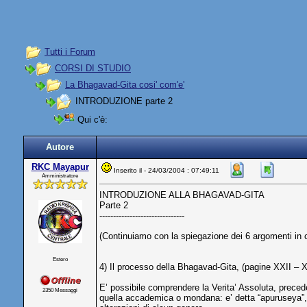
Tutti i Forum
CORSI DI STUDIO
La Bhagavad-Gita cosi' com'e'
INTRODUZIONE parte 2
Qui c'è:
Autore
RKC Mayapur
Inserito il - 24/03/2004 : 07:49:11
Amministratore
INTRODUZIONE ALLA BHAGAVAD-GITA
Parte 2
-------------------------------
(Continuiamo con la spiegazione dei 6 argomenti in cu
Estero
4) Il processo della Bhagavad-Gita, (pagine XXII – X
E’ possibile comprendere la Verita’ Assoluta, prece
2350 Messaggi
quella accademica o mondana: e’ detta “apuruseya”, ch