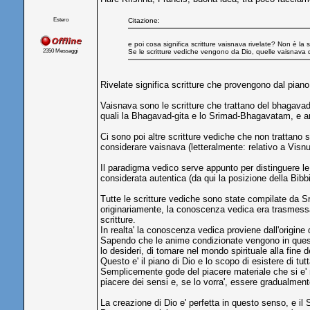
Estero
Citazione:
e poi cosa significa scritture vaisnava rivelate? Non è la 
2350 Messaggi
Se le scritture vediche vengono da Dio, quelle vaisnava 
Rivelate significa scritture che provengono dal piano
Vaisnava sono le scritture che trattano del bhagavad-
quali la Bhagavad-gita e lo Srimad-Bhagavatam, e anc
Ci sono poi altre scritture vediche che non trattano
considerare vaisnava (letteralmente: relativo a Visn
Il paradigma vedico serve appunto per distinguere le 
considerata autentica (da qui la posizione della Bibb
Tutte le scritture vediche sono state compilate da Sr
originariamente, la conoscenza vedica era trasmessa 
scritture.
In realta' la conoscenza vedica proviene dall'origine
Sapendo che le anime condizionate vengono in questo
lo desideri, di tornare nel mondo spirituale alla fine d
Questo e' il piano di Dio e lo scopo di esistere di tu
Semplicemente gode del piacere materiale che si e' me
piacere dei sensi e, se lo vorra', essere gradualment
La creazione di Dio e' perfetta in questo senso, e il 