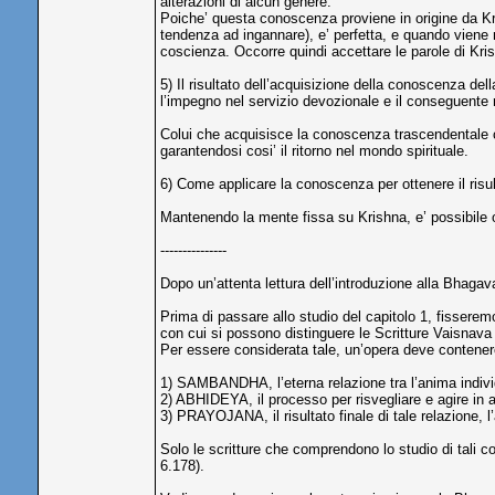
alterazioni di alcun genere.
Poiche’ questa conoscenza proviene in origine da Krish
tendenza ad ingannare), e’ perfetta, e quando viene 
coscienza. Occorre quindi accettare le parole di Kri
5) Il risultato dell’acquisizione della conoscenza 
l’impegno nel servizio devozionale e il conseguente r
Colui che acquisisce la conoscenza trascendentale c
garantendosi cosi’ il ritorno nel mondo spirituale.
6) Come applicare la conoscenza per ottenere il risu
Mantenendo la mente fissa su Krishna, e’ possibile ot
---------------
Dopo un’attenta lettura dell’introduzione alla Bhagav
Prima di passare allo studio del capitolo 1, fisser
con cui si possono distinguere le Scritture Vaisnava R
Per essere considerata tale, un’opera deve contenere 
1) SAMBANDHA, l’eterna relazione tra l’anima individ
2) ABHIDEYA, il processo per risvegliare e agire in 
3) PRAYOJANA, il risultato finale di tale relazione, l
Solo le scritture che comprendono lo studio di tali c
6.178).