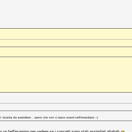
duretta da assimilare... spero che non ci siano esami nell'immediato :-)
o un bell'esamino per vedere se i concetti sono stati assimilati ahahah