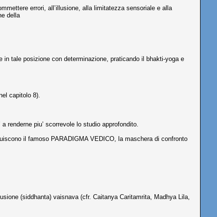
ettere errori, all’illusione, alla limitatezza sensoriale e alla
ne della
 in tale posizione con determinazione, praticando il bhakti-yoga e
el capitolo 8).
 a renderne piu’ scorrevole lo studio approfondito.
costituiscono il famoso PARADIGMA VEDICO, la maschera di confronto
lusione (siddhanta) vaisnava (cfr. Caitanya Caritamrita, Madhya Lila,