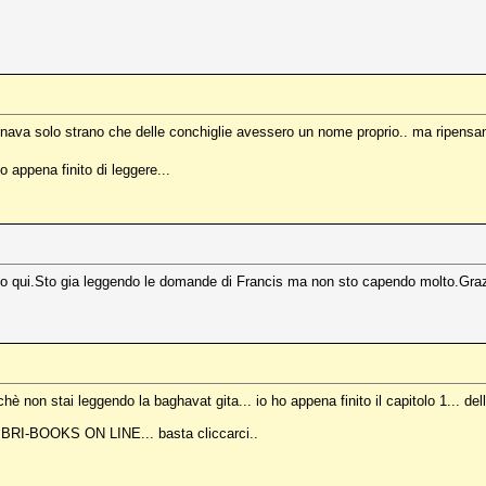
onava solo strano che delle conchiglie avessero un nome proprio.. ma ripens
ho appena finito di leggere...
to qui.Sto gia leggendo le domande di Francis ma non sto capendo molto.Grazi
 non stai leggendo la baghavat gita... io ho appena finito il capitolo 1... dell
u LIBRI-BOOKS ON LINE... basta cliccarci..