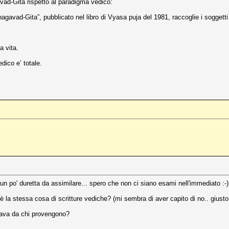
vad-Gita rispetto al paradigma vedico:
gavad-Gita”, pubblicato nel libro di Vyasa puja del 1981, raccoglie i soggetti d
a vita.
dico e’ totale.
 po' duretta da assimilare... spero che non ci siano esami nell'immediato :-)
 è la stessa cosa di scritture vediche? (mi sembra di aver capito di no.. giusto
nava da chi provengono?