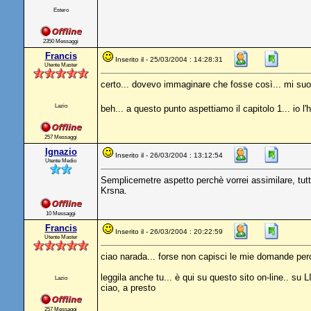
Estero
2350 Messaggi
Francis
Inserito il - 25/03/2004 : 14:28:31
Utente Master
certo... dovevo immaginare che fosse così... mi su
Lazio
beh... a questo punto aspettiamo il capitolo 1... io l'
257 Messaggi
Ignazio
Inserito il - 26/03/2004 : 13:12:54
Utente Medio
Semplicemetre aspetto perchè vorrei assimilare, tut
Krsna.
10 Messaggi
Francis
Inserito il - 26/03/2004 : 20:22:59
Utente Master
ciao narada... forse non capisci le mie domande perchè
leggila anche tu... è qui su questo sito on-line.. s
Lazio
ciao, a presto
257 Messaggi