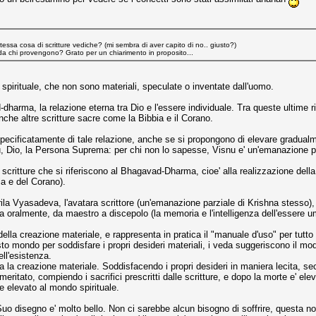
stessa cosa di scritture vediche? (mi sembra di aver capito di no.. giusto?)
da chi provengono? Grato per un chiarimento in proposito...
 spirituale, che non sono materiali, speculate o inventate dall'uomo.
dharma, la relazione eterna tra Dio e l'essere individuale. Tra queste ultime ri
he altre scritture sacre come la Bibbia e il Corano.
 specificatamente di tale relazione, anche se si propongono di elevare gradual
u, Dio, la Persona Suprema: per chi non lo sapesse, Visnu e' un'emanazione pl
scritture che si riferiscono al Bhagavad-Dharma, cioe' alla realizzazione della 
ia e del Corano).
ila Vyasadeva, l'avatara scrittore (un'emanazione parziale di Krishna stesso), 5
oralmente, da maestro a discepolo (la memoria e l'intelligenza dell'essere um
 della creazione materiale, e rappresenta in pratica il "manuale d'uso" per tutt
 mondo per soddisfare i propri desideri materiali, i veda suggeriscono il mod
ell'esistenza.
tta la creazione materiale. Soddisfacendo i propri desideri in maniera lecita, s
ritato, compiendo i sacrifici prescritti dalle scritture, e dopo la morte e' ele
e elevato al mondo spirituale.
Suo disegno e' molto bello. Non ci sarebbe alcun bisogno di soffrire, questa non