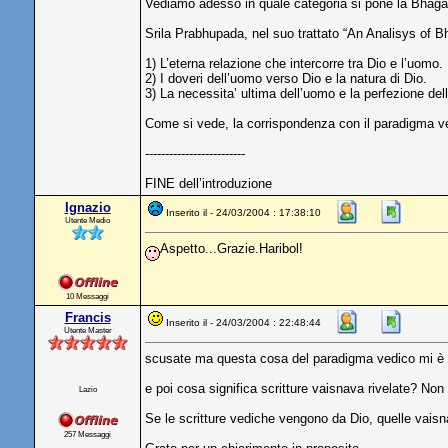
Vediamo adesso in quale categoria si pone la Bhaga
Srila Prabhupada, nel suo trattato “An Analisys of Bha
1) L’eterna relazione che intercorre tra Dio e l’uomo.
2) I doveri dell’uomo verso Dio e la natura di Dio.
3) La necessita’ ultima dell’uomo e la perfezione dell
Come si vede, la corrispondenza con il paradigma ve
-------------------------
FINE dell’introduzione
Ignazio
Inserito il - 24/03/2004 : 17:38:10
Utente Medio
Aspetto...Grazie.Haribol!
10 Messaggi
Francis
Inserito il - 24/03/2004 : 22:48:44
Utente Master
scusate ma questa cosa del paradigma vedico mi è un
e poi cosa significa scritture vaisnava rivelate? Non
Lazio
Se le scritture vediche vengono da Dio, quelle vais
257 Messaggi