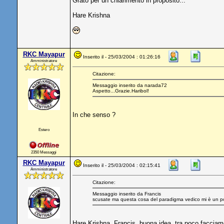
Grato per un chiarimento in proposito...
Hare Krishna
RKC Mayapur
Inserito il - 25/03/2004 : 01:26:16
Amministratore
Citazione:
Messaggio inserito da narada72
Aspetto...Grazie.Haribol!
In che senso ?
Estero
2350 Messaggi
RKC Mayapur
Inserito il - 25/03/2004 : 02:15:41
Amministratore
Citazione:
Messaggio inserito da Francis
scusate ma questa cosa del paradigma vedico mi è un po' 
Hare Krishna, Francis, buona idea, tra poco facciam