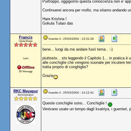
Purtroppo, oggigiorno questa conoscenza non e' applica
Continuerei ancora per molto, ma stiamo andando un 
Hare Krishna !
Gokula Tulasi das
Francis
Inserito il - 25/03/2004 : 13:31:26
Utente Master
bene... lungi da me andare fuori tema.. :-)
piuttosto... sto leggendo il Capitolo 1... in pratica 
Lazio
alle conchiglie che vengono suonate per incutere ter
tratta proprio di conghiglie?
257 Messaggi
Grazie
RKC Mayapur
Inserito il - 25/03/2004 : 14:12:41
Amministratore
Queste conchiglie sono... Conchiglie !
Venivano usate un tempo dagli ksatriya, i guerrieri, p