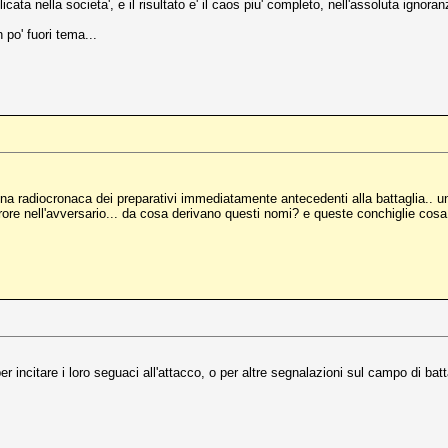
ta nella societa', e il risultato e' il caos piu' completo, nell'assoluta ignoran
po' fuori tema...
è una radiocronaca dei preparativi immediatamente antecedenti alla battaglia.. u
rore nell'avversario... da cosa derivano questi nomi? e queste conchiglie cosa
er incitare i loro seguaci all'attacco, o per altre segnalazioni sul campo di bat