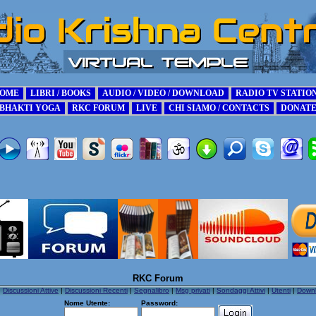
RKC Forum
|
Discussioni Attive
|
Discussioni Recenti
|
Segnalibro
|
Msg privati
|
Sondaggi Attivi
|
Utenti
|
Down
Nome Utente:
Password: