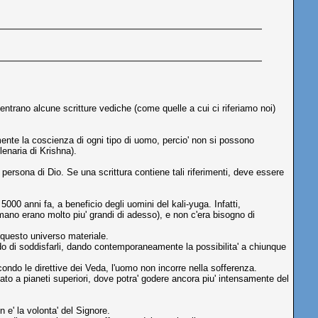
entrano alcune scritture vediche (come quelle a cui ci riferiamo noi)
mente la coscienza di ogni tipo di uomo, percio' non si possono
enaria di Krishna).
persona di Dio. Se una scrittura contiene tali riferimenti, deve essere
000 anni fa, a beneficio degli uomini del kali-yuga. Infatti,
ano erano molto piu' grandi di adesso), e non c'era bisogno di
o questo universo materiale.
o di soddisfarli, dando contemporaneamente la possibilita' a chiunque
econdo le direttive dei Veda, l'uomo non incorre nella sofferenza.
vato a pianeti superiori, dove potra' godere ancora piu' intensamente del
 e' la volonta' del Signore.