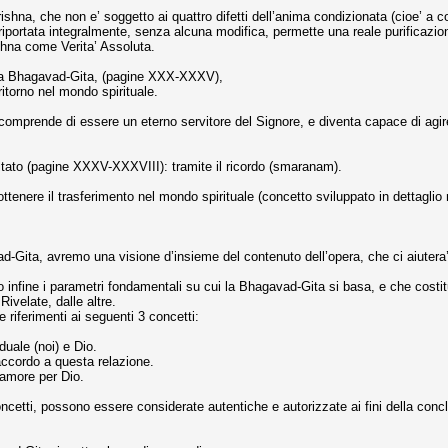
na, che non e’ soggetto ai quattro difetti dell’anima condizionata (cioe’ a comm
riportata integralmente, senza alcuna modifica, permette una reale purificazio
shna come Verita’ Assoluta.
della Bhagavad-Gita, (pagine XXX-XXXV),
itorno nel mondo spirituale.
omprende di essere un eterno servitore del Signore, e diventa capace di agire
ltato (pagine XXXV-XXXVIII): tramite il ricordo (smaranam).
tenere il trasferimento nel mondo spirituale (concetto sviluppato in dettaglio n
ad-Gita, avremo una visione d’insieme del contenuto dell’opera, che ci aiutera’
emo infine i parametri fondamentali su cui la Bhagavad-Gita si basa, e che 
ivelate, dalle altre.
riferimenti ai seguenti 3 concetti:
uale (noi) e Dio.
accordo a questa relazione.
’amore per Dio.
oncetti, possono essere considerate autentiche e autorizzate ai fini della conc