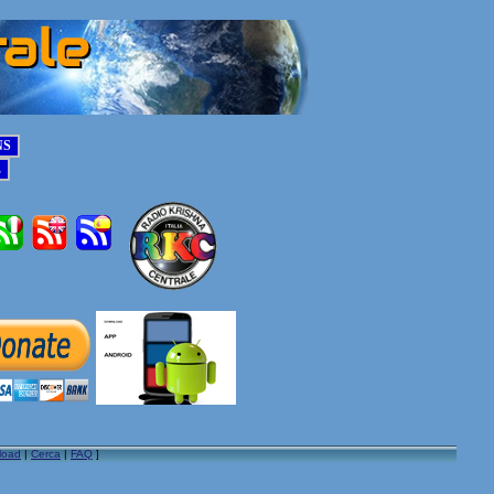
load
|
Cerca
|
FAQ
]