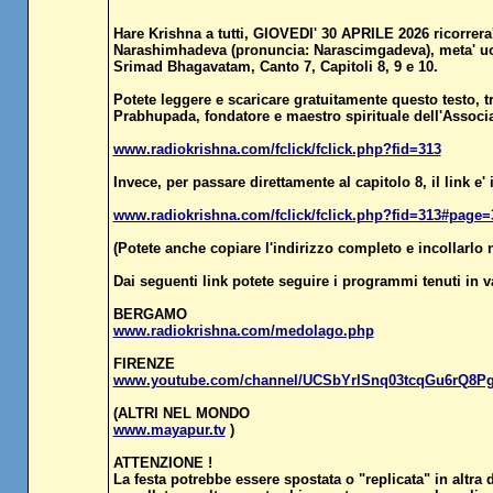
Hare Krishna a tutti, GIOVEDI' 30 APRILE 2026 ricorrera'
Narashimhadeva (pronuncia: Narascimgadeva), meta' uomo e
Srimad Bhagavatam, Canto 7, Capitoli 8, 9 e 10.
Potete leggere e scaricare gratuitamente questo testo,
Prabhupada, fondatore e maestro spirituale dell'Associa
www.radiokrishna.com/fclick/fclick.php?fid=313
Invece, per passare direttamente al capitolo 8, il link e' 
www.radiokrishna.com/fclick/fclick.php?fid=313#page=
(Potete anche copiare l'indirizzo completo e incollarlo n
Dai seguenti link potete seguire i programmi tenuti in 
BERGAMO
www.radiokrishna.com/medolago.php
FIRENZE
www.youtube.com/channel/UCSbYrlSnq03tcqGu6rQ8P
(ALTRI NEL MONDO
www.mayapur.tv
)
ATTENZIONE !
La festa potrebbe essere spostata o "replicata" in alt