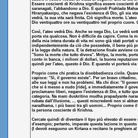
Essere coscienti di Krishna significa essere coscienti
saranagati, l'abbandono a Dio. E quindi Prahlada Mahar
Hiranyakasipu, che negava l'esistenza di Dio, gli sia sta
vedrà, la sua vita sarà finita. Ciò significa morte. L'ate
Dio ventiquattro ore su ventiquattro nel proprio cuore. 
Così, l'ateo vedrà Dio. Anche se nega Dio, Lo vedrà sott
porta via qualcosa. Non è difficile da capire. Come la mi
della mia intera durata di vita mi sono già stati portat
indipendentemente da ciò che possedete, il bene più prezi
è la legge della natura. E la detrazione finale avviene 
"Sono la morte che tutto divora". Mrityu, la morte, porta v
conto in banca, i milioni di dollari, la buona reputazione
quindi per l'ateo, questo è Dio. E quando vi porterà via t
Proprio come chi pratica la disobbedienza civile. Quand
capisce: "Sì, il governo esiste". Per un bravo cittadino,
alle sue leggi e non ha problemi. Ma chi dice: "Il gove
che si è messo a nudo [ride], e immediatamente il govern
proclamano liberi, negano l'esistenza di Dio, e tutto 
categoria. Na mam duskritino mudha prapadyante naradham
rubata dall'illusione, ... questi miscredenti non si abb
naradhama, i più bassi tra gli uomini... Proprio come il
la persona cosciente di Krishna.
Cercate quindi di diventare il tipo più elevato di esser
d'esempio; pertanto, imparate questa lezione in questo
(I devoti eseguono un Kirtana e recitano le preghiere a