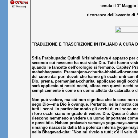
tenuta il 1° Maggio 
127 Messaggi
ricorrenza dell'avvento di 
TRADUZIONE E TRASCRIZIONE IN ITALIANO A CURA D
Srila Prabhupada: Quindi Nrisimhadeva è apparso per c
secondo cui nessuno ha mai visto Dio. Tutti hanno visto
quando le lancette dell'orologio si fermano. Capite? 
mahabhagavata. Premanjana-cchurita-bhakti-vilocanena 
del cuore dai puri devoti che hanno gli occhi unti con 
Dio, prema, premanjana-cchurita, applicano sugli occh
sarà applicato ai nostri occhi, allora con questi occhi 
semplicemente è come un uomo affetto da cataratta o da 
Non può vedere, ma ciò non significa che le cose non es
nego Dio—ma Dio è ovunque. Pertanto, nella nostra cond
tutti i sensi. In particolar modo gli occhi di cui sono
i loro occhi siano in grado di vedere Dio. Questo è at
riescono nemmeno a vedere un uomo importante come il
è possibile. Naham prakasah sarvasya yoga-maya-samavrit
rimango nascosto dalla Mia potenza interna [yoga-maya]
nella Bhagavad-gita: "Non mi rivelo a tutti; c'è il vel