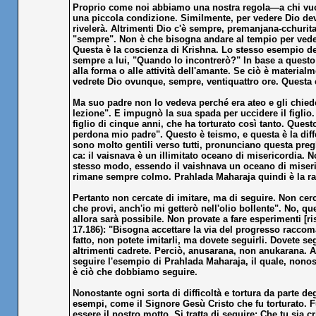
Proprio come noi abbiamo una nostra regola—a chi vuole 
una piccola condizione. Similmente, per vedere Dio de
rivelerà. Altrimenti Dio c'è sempre, premanjana-cchurita
"sempre". Non è che bisogna andare al tempio per vedere
Questa è la coscienza di Krishna. Lo stesso esempio d
sempre a lui, "Quando lo incontrerò?" In base a quest
alla forma o alle attività dell'amante. Se ciò è materi
vedrete Dio ovunque, sempre, ventiquattro ore. Questa 
Ma suo padre non lo vedeva perché era ateo e gli chiedev
lezione". E impugnò la sua spada per uccidere il figlio. 
figlio di cinque anni, che ha torturato così tanto. Ques
perdona mio padre". Questo è teismo, e questa è la diff
sono molto gentili verso tutti, pronunciano questa pre
ca: il vaisnava è un illimitato oceano di misericordia. N
stesso modo, essendo il vaishnava un oceano di misericor
rimane sempre colmo. Prahlada Maharaja quindi è la ra
Pertanto non cercate di imitare, ma di seguire. Non cerca
che provi, anch'io mi getterò nell'olio bollente". No, q
allora sarà possibile. Non provate a fare esperimenti [
17.186): "Bisogna accettare la via del progresso racco
fatto, non potete imitarli, ma dovete seguirli. Dovete s
altrimenti cadrete. Perciò, anusarana, non anukarana. 
seguire l'esempio di Prahlada Maharaja, il quale, nonost
è ciò che dobbiamo seguire.
Nonostante ogni sorta di difficoltà e tortura da parte d
esempi, come il Signore Gesù Cristo che fu torturato.
essere il nostro motto. Si tratta di seguire: Che tu sia c