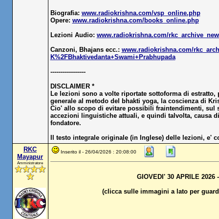
Biografia:
www.radiokrishna.com/vsp_online.php
Opere:
www.radiokrishna.com/books_online.php
Lezioni Audio:
www.radiokrishna.com/rkc_archive_ne
Canzoni, Bhajans ecc.:
www.radiokrishna.com/rkc_arc
K%2FBhaktivedanta+Swami+Prabhupada
------------------
DISCLAIMER *
Le lezioni sono a volte riportate sottoforma di estratto, 
generale al metodo del bhakti yoga, la coscienza di Kri
Cio' allo scopo di evitare possibili fraintendimenti, sul
accezioni linguistiche attuali, e quindi talvolta, causa 
fondatore.
Il testo integrale originale (in Inglese) delle lezioni, e' 
RKC
Inserito il - 26/04/2026 : 20:08:00
Mayapur
Amministratore
GIOVEDI' 30 APRILE 2026
(clicca sulle immagini a lato per guard