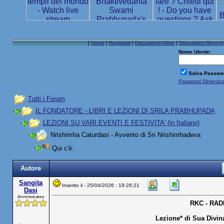
[
Home
|
Registrati
|
Discussioni Attive
|
Discussioni Recenti
Nome Utente:
Salva Passwo
Password Dimentic
Tutti i Forum
IL FONDATORE - LIBRI E LEZIONI DI SRILA PRABHUPADA
LEZIONI SU VARI EVENTI E FESTIVITA' (in Italiano)
Nrishimha Caturdasi - Avvento di Sri Nrishimhadeva
Qui c'è:
Autore
Sangita
Inserito il - 25/04/2026 : 19:26:21
Dasi
Amministratore
RKC - RA
Lezione* di Sua Divin