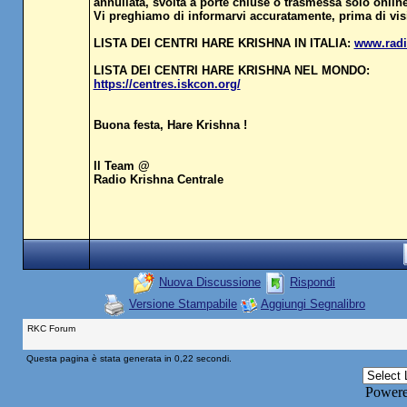
annullata, svolta a porte chiuse o trasmessa solo online
Vi preghiamo di informarvi accuratamente, prima di visi
LISTA DEI CENTRI HARE KRISHNA IN ITALIA:
www.radio
LISTA DEI CENTRI HARE KRISHNA NEL MONDO:
https://centres.iskcon.org/
Buona festa, Hare Krishna !
Il Team @
Radio Krishna Centrale
Nuova Discussione
Rispondi
Versione Stampabile
Aggiungi Segnalibro
RKC Forum
Questa pagina è stata generata in 0,22 secondi.
Power