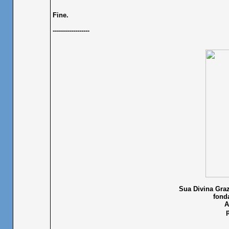
Fine.
------------------
Sua Divina Gra
fonda
A