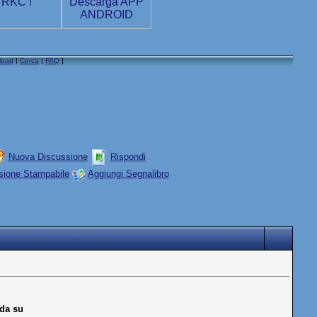
load
|
Cerca
|
FAQ
]
Nuova Discussione
Rispondi
sione Stampabile
Aggiungi Segnalibro
da su