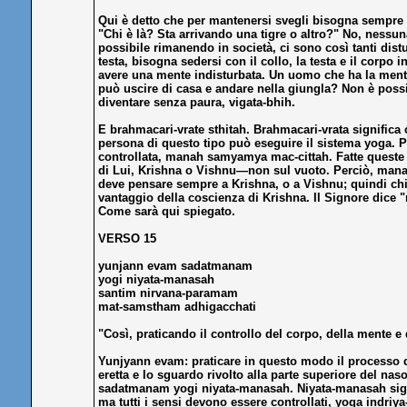
Qui è detto che per mantenersi svegli bisogna sempre 
"Chi è là? Sta arrivando una tigre o altro?" No, nessu
possibile rimanendo in società, ci sono così tanti dis
testa, bisogna sedersi con il collo, la testa e il corpo
avere una mente indisturbata. Un uomo che ha la mente
può uscire di casa e andare nella giungla? Non è possib
diventare senza paura, vigata-bhih.
E brahmacari-vrate sthitah. Brahmacari-vrata significa 
persona di questo tipo può eseguire il sistema yoga. 
controllata, manah samyamya mac-cittah. Fatte queste co
di Lui, Krishna o Vishnu—non sul vuoto. Perciò, manah 
deve pensare sempre a Krishna, o a Vishnu; quindi chi è 
vantaggio della coscienza di Krishna. Il Signore dice "
Come sarà qui spiegato.
VERSO 15
yunjann evam sadatmanam
yogi niyata-manasah
santim nirvana-paramam
mat-samstham adhigacchati
"Così, praticando il controllo del corpo, della mente e 
Yunjyann evam: praticare in questo modo il processo del
eretta e lo sguardo rivolto alla parte superiore del n
sadatmanam yogi niyata-manasah. Niyata-manasah signif
ma tutti i sensi devono essere controllati, yoga indr