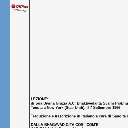
127 Messaggi
LEZIONE*
di Sua Divina Grazia A.C. Bhaktivedanta Svami Prabh
Tenuta a New York (Stati Uniti), il 7 Settembre 1966
Traduzione e trascrizione in Italiano a cura di Sangita 
DALLA BHAGAVAD-GITA COSI' COM'E'