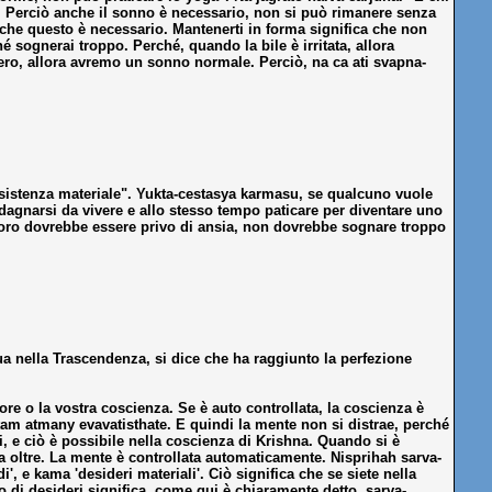
e. Perciò anche il sonno è necessario, non si può rimanere senza
che questo è necessario. Mantenerti in forma significa che non
sognerai troppo. Perché, quando la bile è irritata, allora
gero, allora avremo un sonno normale. Perciò, na ca ati svapna-
'esistenza materiale". Yukta-cestasya karmasu, se qualcuno vuole
dagnarsi da vivere e allo stesso tempo paticare per diventare uno
avoro dovrebbe essere privo di ansia, non dovrebbe sognare troppo
tua nella Trascendenza, si dice che ha raggiunto la perfezione
ore o la vostra coscienza. Se è auto controllata, la coscienza è
tam atmany evavatisthate. E quindi la mente non si distrae, perché
i, e ciò è possibile nella coscienza di Krishna. Quando si è
 oltre. La mente è controllata automaticamente. Nisprihah sarva-
', e kama 'desideri materiali'. Ciò significa che se siete nella
vo di desideri significa, come qui è chiaramente detto, sarva-