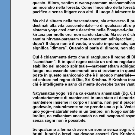
questo. Allora, santim nirvana-paramam mat-samstham ad
un incendio nella foresta. Come l'incendio della fores
pacifico e senza litigare con altri, il luogo è talmente
Ma chi è situato nella trascendenza, sia attraverso il
destinati alla vita trascendentale—o di qualsiasi altro 
sistema yoga così come descritto nella Bhagavad-gita. 
kirtana per molte ore, non sarete stanchi. Ma se vi è 
santim nirvana-paramam mat-samstham adhigacchati, egli 
dopo? Il dopo non è il vuoto, o vuoto impersonale, c
significa "dimora". Quando si parla di dimora, non si
Qui è chiaramente detto che si raggiunge il regno di Di
"samstham". E in quel regno esiste un ordine regolare
stabilito nel mondo spirituale—mat-samstham adhigacch
luogo; ma essendo smemorati ora ci troviamo in quest
poste in questo manicomio che è il mondo materiale—u
ed entrare nel regno di Dio, Sri Krishna. E Krishna ins
chi è intelligente e sano di mente dovrebbe trarne van
Natyasnatas yogo 'sti na ca ekantam anasnatah (Bg. 6.
volontariamente di mantenersi in uno stato di denutri
mantenere insieme il corpo e l'anima, non per il piac
gradevole, naturalmente se ne prende una o più. Vedet
uno yogi—naturalmente in un tempio, un luogo santificat
Inoltre, na caikantam anasnatah na cati svapna-silasy
senza sogni non è possibile.
Se qualcuno afferma di avere un sonno senza sogni, è u
brutti, lunghi o brevi, ma devono esserci. Ora, Krishna