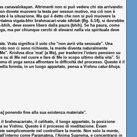
 canavalokayan. Altrimenti non si può vedere chi sta arrivando:
i non dovete muovere la testa per nessun motivo, ma ciò non è
sta è la situazione. Ma qui è detto che non si può muovere la
antatma vigata-bhir brahmacari-vrate sthitah (Bg. 6.14), si dovrebbe
-bhih, deve essere libero dalla paura (bhih). Se ha paura, come
ga, ma per chiunque cerchi di elevarsi nella via spirituale deve
e. Vrata significa il voto che "non avrò vita sessuale". Una
do non ci sono richieste, la mente diventa naturalmente
. Krishna dice 'mat' (a Me), per trasferire l'intero pensiero su
su di Me nel cuore e fare di Me lo scopo ultimo della vita". Si
ema di yoga senza affrontare le difficoltà del processo. Questo è il
nella foresta, in un luogo appartato, pensa a Vishnu catur-bhuja.
hna] ponendo fine alla sua esistenza materiale".
l brahmacariato, il celibato, il luogo appartato, la posizione
ata su Vishnu. Questo è il processo di meditazione. Evam
ste semplicemente nel controllare la mente. Non solo la mente,
 all'interno come Paramatma, l'Anima Suprema, e concentrarsi in