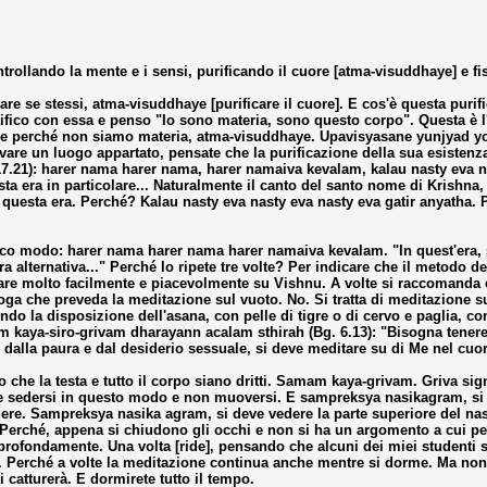
trollando la mente e i sensi, purificando il cuore [atma-visuddhaye] e f
are se stessi, atma-visuddhaye [purificare il cuore]. E cos'è questa puri
tifico con essa e penso "Io sono materia, sono questo corpo". Questa è l
le perché non siamo materia, atma-visuddhaye. Upavisyasane yunjyad yog
vare un luogo appartato, pensate che la purificazione della sua esistenz
17.21): harer nama harer nama, harer namaiva kevalam, kalau nasty eva nas
esta era in particolare... Naturalmente il canto del santo nome di Krishna, 
uesta era. Perché? Kalau nasty eva nasty eva nasty eva gatir anyatha. Per
unico modo: harer nama harer nama harer namaiva kevalam. "In quest'era,
altra alternativa..." Perché lo ripete tre volte? Per indicare che il metod
tare molto facilmente e piacevolmente su Vishnu. A volte si raccomanda c
yoga che preveda la meditazione sul vuoto. No. Si tratta di meditazione 
ondo la disposizione dell'asana, con pelle di tigre o di cervo e paglia,
kaya-siro-grivam dharayann acalam sthirah (Bg. 6.13): "Bisogna tenere il c
i dalla paura e dal desiderio sessuale, si deve meditare su di Me nel cuor
che la testa e tutto il corpo siano dritti. Samam kaya-grivam. Griva signif
 sedersi in questo modo e non muoversi. E sampreksya nasikagram, si d
ere. Sampreksya nasika agram, si deve vedere la parte superiore del naso
rché, appena si chiudono gli occhi e non si ha un argomento a cui pens
rà profondamente. Una volta [ride], pensando che alcuni dei miei stude
 Perché a volte la meditazione continua anche mentre si dorme. Ma non è
i catturerà. E dormirete tutto il tempo.