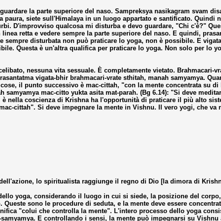
guardare la parte superiore del naso. Sampreksya nasikagram svam disas
na paura, siete sull'Himalaya in un luogo appartato e santificato. Quind
turbi. D'improvviso qualcosa mi disturba e devo guardare, "Chi c'è?" Que
 in linea retta e vedere sempre la parte superiore del naso. E quindi, pras
 sempre disturbata non può praticare lo yoga, non è possibile. E vigata
ile. Questa è un'altra qualifica per praticare lo yoga. Non solo per lo yo
celibato, nessuna vita sessuale. È completamente vietato. Brahmacari-vrat
Prasantatma vigata-bhir brahmacari-vrate sthitah, manah samyamya. Quan
se, il punto successivo è mac-cittah, "con la mente concentrata su di Me"
samyamya mac-citto yukta asita mat-parah. (Bg 6.14): "Si deve meditare 
nella coscienza di Krishna ha l'opportunità di praticare il più alto sist
mac-cittah". Si deve impegnare la mente in Vishnu. Il vero yogi, che va 
dell'azione, lo spiritualista raggiunge il regno di Dio [la dimora di Kris
lo yoga, considerando il luogo in cui si siede, la posizione del corpo, i
aso. Queste sono le procedure di seduta, e la mente deve essere concentr
ica "colui che controlla la mente". L'intero processo dello yoga consi
iya-samyamya. E controllando i sensi, la mente può impegnarsi su Vishnu