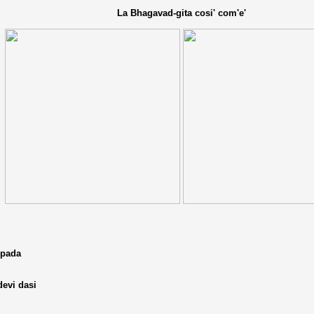
La Bhagavad-gita cosi' com'e'
upada
devi dasi