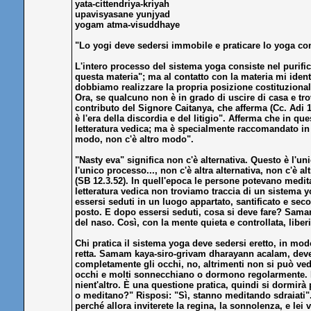
yata-cittendriya-kriyah
upavisyasane yunjyad
yogam atma-visuddhaye
"Lo yogi deve sedersi immobile e praticare lo yoga con
L'intero processo del sistema yoga consiste nel purific
questa materia"; ma al contatto con la materia mi iden
dobbiamo realizzare la propria posizione costituziona
Ora, se qualcuno non è in grado di uscire di casa e tro
contributo del Signore Caitanya, che afferma (Cc. Adi 
è l'era della discordia e del litigio". Afferma che in qu
letteratura vedica; ma è specialmente raccomandato in q
modo, non c'è altro modo".
"Nasty eva" significa non c'è alternativa. Questo è l'
l'unico processo..., non c'è altra alternativa, non c'è 
(SB 12.3.52). In quell'epoca le persone potevano medi
letteratura vedica non troviamo traccia di un sistema 
essersi seduti in un luogo appartato, santificato e sec
posto. E dopo essersi seduti, cosa si deve fare? Samam 
del naso. Così, con la mente quieta e controllata, liber
Chi pratica il sistema yoga deve sedersi eretto, in modo 
retta. Samam kaya-siro-grivam dharayann acalam, deve
completamente gli occhi, no, altrimenti non si può ved
occhi e molti sonnecchiano o dormono regolarmente. Pe
nient'altro. È una questione pratica, quindi si dormi
o meditano?" Risposi: "Sì, stanno meditando sdraiati".
perché allora inviterete la regina, la sonnolenza, e lei v