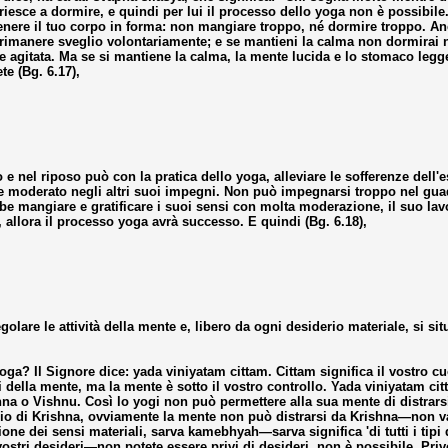
riesce a dormire, e quindi per lui il processo dello yoga non è possibil
nere il tuo corpo in forma: non mangiare troppo, né dormire troppo. An
rimanere sveglio volontariamente; e se mantieni la calma non dormirai né 
ile agitata. Ma se si mantiene la calma, la mente lucida e lo stomaco leg
te (Bg. 6.17),
 e nel riposo può con la pratica dello yoga, alleviare le sofferenze dell
re moderato negli altri suoi impegni. Non può impegnarsi troppo nel gua
bbe mangiare e gratificare i suoi sensi con molta moderazione, il suo l
 allora il processo yoga avrà successo. E quindi (Bg. 6.18),
olare le attività della mente e, libero da ogni desiderio materiale, si si
oga? Il Signore dice: yada viniyatam cittam. Cittam significa il vostro cu
ella mente, ma la mente è sotto il vostro controllo. Yada viniyatam cit
shna o Vishnu. Così lo yogi non può permettere alla sua mente di distrars
zio di Krishna, ovviamente la mente non può distrarsi da Krishna—non va
ne dei sensi materiali, sarva kamebhyah—sarva significa 'di tutti i tipi di
 vostri desideri—non potete essere privi di desideri, non è possibile. Pri