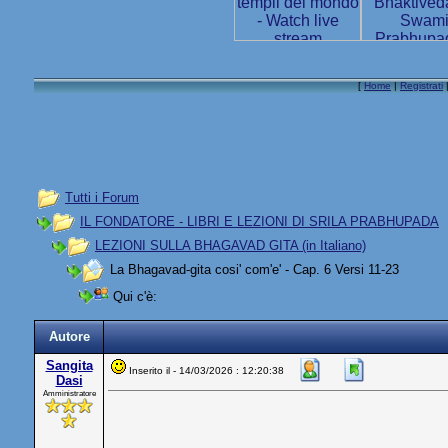
[
Home
|
Registrati
Tutti i Forum
IL FONDATORE - LIBRI E LEZIONI DI SRILA PRABHUPADA
LEZIONI SULLA BHAGAVAD GITA (in Italiano)
La Bhagavad-gita cosi' com'e' - Cap. 6 Versi 11-23
Qui c'è:
Autore
Sangita
Inserito il - 14/03/2026 : 12:20:38
Dasi
Amministratore