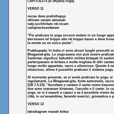
CAPITOLO 6 (Il Dhyana-Yoga)
VERSO 11
sucau dese pratisthapya
sthiram sanam atmanah
naty-ucchhritam nti-nicam
cailajina-kusottaram
"Per praticare lo yoga occorre andare in un luogo appar
dev'essere né troppo alto né troppo basso e deve trova
la mente su un unico punto".
Prabhupada: In India ci sono alcuni luoghi prescelti mo
Bhagavad-gita. Lo yoga-asana non può essere praticato
Sankirtan significa: bahubhir militva kirtayati iti sa
partecipavano al kirtana e molte migliaia di altri cant
luogo molto appartato, sacro e silenzioso. Questo è ne
silenzioso, allora è possibile praticare il sistema yoga
Al momento presente, se si vuole praticare lo yoga, si 
regolamenti. La Bhagavad-gita, fonte autorevole, racco
(SB 7.5.23): "Ascoltare e cantare il santo nome trascende
due sono sravanam kirtanam, l'ascolto e il canto. Io ca
yoga, se si è esperti e capaci e se è possibile vivere 
città, in un'assemblea, facendo esercizi, ginnastica 
VERSO 12
tatraikagram manah kritva