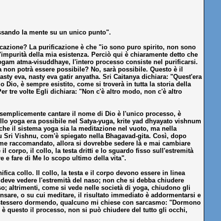
issando la mente su un unico punto".
ficazione? La purificazione è che "io sono puro spirito, non sono
'impurità della mia esistenza. Perciò qui è chiaramente detto che
am atma-visuddhaye, l'intero processo consiste nel purificarsi.
a non potrà essere possibile? No, sarà possibile. Questo è il
ty eva, nasty eva gatir anyatha. Sri Caitanya dichiara: "Quest'era
o Dio, è sempre esistito, come si troverà in tutta la storia della
 tre volte Egli dichiara: "Non c'è altro modo, non c'è altro
 semplicemente cantare il nome di Dio è l'unico processo, è
o dello yoga era possibile nel Satya-yuga, krite yad dhyayato vishnum
he il sistema yoga sia la meditazione nel vuoto, ma nella
su Sri Vishnu, com'è spiegato nella Bhagavad-gita. Così, dopo
 come raccomandato, allora si dovrebbe sedere là e mai cambiare
orpo, il collo, la testa dritti e lo sguardo fisso sull'estremità
e e fare di Me lo scopo ultimo della vita".
ica collo. Il collo, la testa e il corpo devono essere in linea
eve vedere l'estremità del naso; non che si debba chiudere
; altrimenti, come si vede nelle società di yoga, chiudono gli
are, o su cui meditare, il risultato immediato è addormentarsi e
nti stessero dormendo, qualcuno mi chiese con sarcasmo: "Dormono
 questo il processo, non si può chiudere del tutto gli occhi,