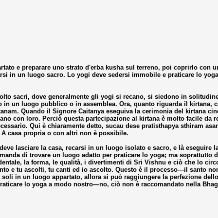
tato e preparare uno strato d'erba kusha sul terreno, poi coprirlo con un
rsi in un luogo sacro. Lo yogi deve sedersi immobile e praticare lo yoga 
lto sacri, dove generalmente gli yogi si recano, si siedono in solitudine
 in un luogo pubblico o in assemblea. Ora, quanto riguarda il kirtana,
nkirtanam. Quando il Signore Caitanya eseguiva la cerimonia del kirtana c
avano con loro. Perciò questa partecipazione al kirtana è molto facile da 
cessario. Qui è chiaramente detto, sucau dese pratisthapya sthiram asan
. A casa propria o con altri non è possibile.
deve lasciare la casa, recarsi in un luogo isolato e sacro, e là eseguire
manda di trovare un luogo adatto per praticare lo yoga; ma soprattutto 
ntale, la forma, le qualità, i divertimenti di Sri Vishnu e ciò che lo circ
nto e tu ascolti, tu canti ed io ascolto. Questo è il processo—il santo 
da soli in un luogo appartato, allora si può raggiungere la perfezione d
o praticare lo yoga a modo nostro—no, ciò non è raccomandato nella Bhag