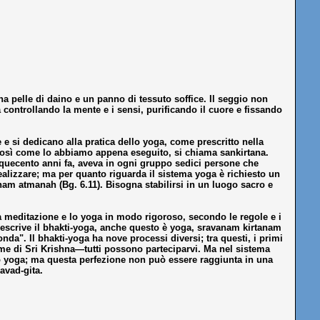
a pelle di daino e un panno di tessuto soffice. Il seggio non
controllando la mente e i sensi, purificando il cuore e fissando
 e si dedicano alla pratica dello yoga, come prescritto nella
 così come lo abbiamo appena eseguito, si chiama sankirtana.
inquecento anni fa, aveva in ogni gruppo sedici persone che
realizzare; ma per quanto riguarda il sistema yoga è richiesto un
am atmanah (Bg. 6.11). Bisogna stabilirsi in un luogo sacro e
 la meditazione e lo yoga in modo rigoroso, secondo le regole e i
descrive il bhakti-yoga, anche questo è yoga, sravanam kirtanam
onda". Il bhakti-yoga ha nove processi diversi; tra questi, i primi
nome di Sri Krishna—tutti possono parteciparvi. Ma nel sistema
ello yoga; ma questa perfezione non può essere raggiunta in una
avad-gita.