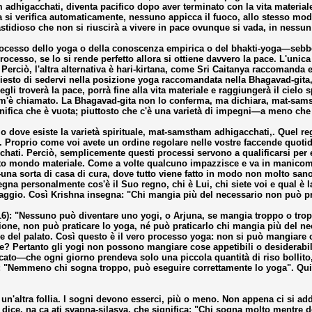
higacchati, diventa pacifico dopo aver terminato con la vita materiale.
ta si verifica automaticamente, nessuno appicca il fuoco, allo stesso m
 fastidioso che non si riuscirà a vivere in pace ovunque si vada, in nessu
 processo dello yoga o della conoscenza empirica o del bhakti-yoga—sebbe
processo, se lo si rende perfetto allora si ottiene davvero la pace. L'unic
Perciò, l'altra alternativa è hari-kirtana, come Sri Caitanya raccomand
chiesto di sedervi nella posizione yoga raccomandata nella Bhagavad-gita,
troverà la pace, porrà fine alla vita materiale e raggiungerà il cielo sp
om'è chiamato. La Bhagavad-gita non lo conferma, ma dichiara, mat-sam
gnifica che è vuota; piuttosto che c'è una varietà di impegni—a meno ch
o dove esiste la varietà spirituale, mat-samstham adhigacchati,. Quel reg
. Proprio come voi avete un ordine regolare nelle vostre faccende quoti
ati. Perciò, semplicemente questi processi servono a qualificarsi per e
o mondo materiale. Come a volte qualcuno impazzisce e va in manicomio
na sorta di casa di cura, dove tutto viene fatto in modo non molto sa
egna personalmente cos'è il Suo regno, chi è Lui, chi siete voi e qual è l
taggio. Così Krishna insegna: "Chi mangia più del necessario non può pr
16): "Nessuno può diventare uno yogi, o Arjuna, se mangia troppo o trop
zione, non può praticare lo yoga, né può praticarlo chi mangia più del n
ere del palato. Così questo è il vero processo yoga: non si può mangiar
e? Pertanto gli yogi non possono mangiare cose appetibili o desiderabili
o—che ogni giorno prendeva solo una piccola quantità di riso bollito, al
a: "Nemmeno chi sogna troppo, può eseguire correttamente lo yoga". Qui
n'altra follia. I sogni devono esserci, più o meno. Non appena ci si ad
 dice, na ca ati svapna-silasya, che significa: "Chi sogna molto mentre 