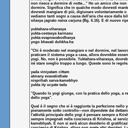
non riesce a dormire di notte..." Ho un amico che non 
dormire. Significa che in qualche modo dovresti mante
dovresti mangiare di più, digiunare volontariamente o 
vediamo tanti sogni a causa dell'aria che esce dalla b
silasya jagrato naiva carjuna (Bg. 6.16). E di nuovo ripe
yuktahara-viharasya
yukta-cestasya karmasu
yukta-svapnavabodhasya
yogo bhavati duhkha-ha
"Chi è moderato nel mangiare e nel dormire, nel lavoro
praticare il sistema yoga a casa, allora dovrebbe esse
yogi. No, non è possibile. Yuktahara-viharasya, dovre
né stare sveglio troppo a lungo. Queste sono le regole,
yada viniyatam cittam
atmany evavatisthate
nisprihah sarva-kamebhyo
yukta ity ucyate tada
"Quando lo yogi giunge, con la pratica dello yoga, a reg
dello yoga".
Qual è il segno che si è raggiunta la perfezione nello y
pienamente sotto controllo—non dipendete dai dettami d
l'attività principale dello yogi è pensare sempre a Kri
sempre impegnati nella coscienza di Krishna, al servi
kamebhyah. E non si avrà alcun desiderio di gratificazio
coscienza di Krishna, allora non avete altri desideri. I