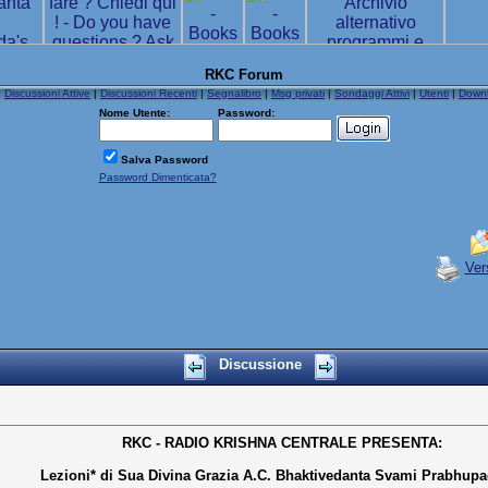
RKC Forum
|
Discussioni Attive
|
Discussioni Recenti
|
Segnalibro
|
Msg privati
|
Sondaggi Attivi
|
Utenti
|
Down
Nome Utente:
Password:
Salva Password
Password Dimenticata?
Ver
Discussione
RKC - RADIO KRISHNA CENTRALE PRESENTA:
Lezioni* di Sua Divina Grazia A.C. Bhaktivedanta Svami Prabhupa