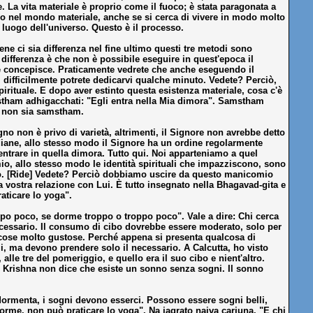
 La vita materiale è proprio come il fuoco; è stata paragonata a
odo nel mondo materiale, anche se si cerca di vivere in modo molto
n luogo dell'universo. Questo è il processo.
ne ci sia differenza nel fine ultimo questi tre metodi sono
a differenza è che non è possibile eseguire in quest'epoca il
a e concepisce. Praticamente vedrete che anche eseguendo il
 difficilmente potrete dedicarvi qualche minuto. Vedete? Perciò,
irituale. E dopo aver estinto questa esistenza materiale, cosa c'è
stham adhigacchati: "Egli entra nella Mia dimora". Samstham
e non sia samstham.
no non è privo di varietà, altrimenti, il Signore non avrebbe detto
diane, allo stesso modo il Signore ha un ordine regolarmente
ntrare in quella dimora. Tutto qui. Noi apparteniamo a quel
, allo stesso modo le identità spirituali che impazziscono, sono
no. [Ride] Vedete? Perciò dobbiamo uscire da questo manicomio
a vostra relazione con Lui. È tutto insegnato nella Bhagavad-gita e
aticare lo yoga".
po poco, se dorme troppo o troppo poco". Vale a dire: Chi cerca
ecessario. Il consumo di cibo dovrebbe essere moderato, solo per
e cose molto gustose. Perché appena si presenta qualcosa di
, ma devono prendere solo il necessario. A Calcutta, ho visto
le tre del pomeriggio, e quello era il suo cibo e nient'altro.
 Krishna non dice che esiste un sonno senza sogni. Il sonno
dormenta, i sogni devono esserci. Possono essere sogni belli,
dorme, non può praticare lo yoga". Na jagrato naiva carjuna. "E chi