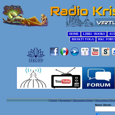
[
Home
|
Registrati
|
Discussioni Attive
|
Discussioni Rece
Nome Utente: