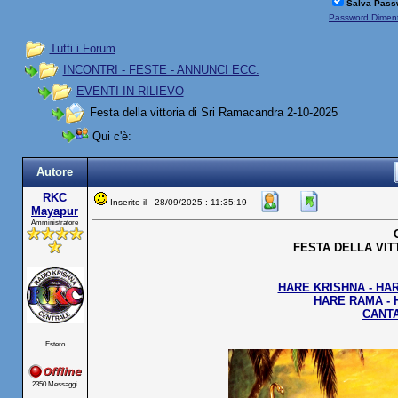
Salva Pass
Password Diment
Tutti i Forum
INCONTRI - FESTE - ANNUNCI ECC.
EVENTI IN RILIEVO
Festa della vittoria di Sri Ramacandra 2-10-2025
Qui c'è:
Autore
RKC
Inserito il - 28/09/2025 : 11:35:19
Mayapur
Amministratore
FESTA DELLA VIT
HARE KRISHNA - HAR
HARE RAMA - 
CANTA
Estero
2350 Messaggi