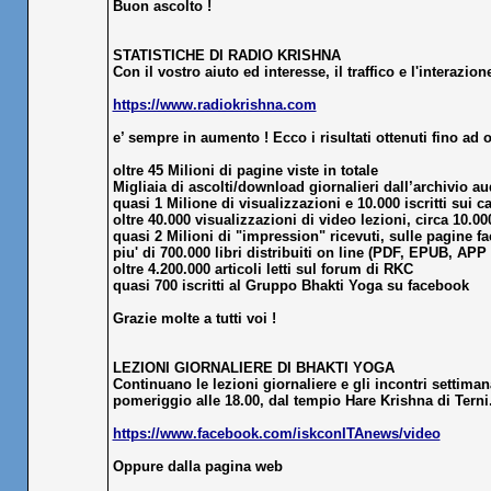
Buon ascolto !
STATISTICHE DI RADIO KRISHNA
Con il vostro aiuto ed interesse, il traffico e l'interazione
https://www.radiokrishna.com
e’ sempre in aumento ! Ecco i risultati ottenuti fino ad 
oltre 45 Milioni di pagine viste in totale
Migliaia di ascolti/download giornalieri dall’archivio a
quasi 1 Milione di visualizzazioni e 10.000 iscritti sui c
oltre 40.000 visualizzazioni di video lezioni, circa 10.000 
quasi 2 Milioni di "impression" ricevuti, sulle pagine f
piu' di 700.000 libri distribuiti on line (PDF, EPUB, APP
oltre 4.200.000 articoli letti sul forum di RKC
quasi 700 iscritti al Gruppo Bhakti Yoga su facebook
Grazie molte a tutti voi !
LEZIONI GIORNALIERE DI BHAKTI YOGA
Continuano le lezioni giornaliere e gli incontri settimana
pomeriggio alle 18.00, dal tempio Hare Krishna di Terni.
https://www.facebook.com/iskconITAnews/video
Oppure dalla pagina web