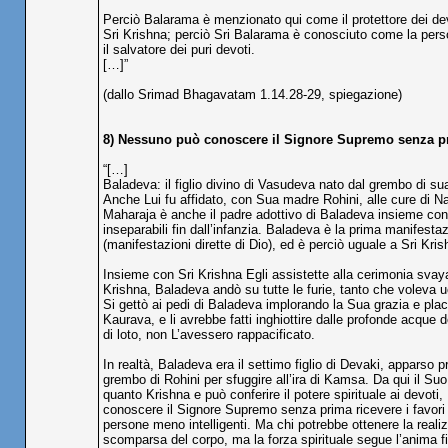
Perciò Balarama è menzionato qui come il protettore dei dev
Sri Krishna; perciò Sri Balarama è conosciuto come la person
il salvatore dei puri devoti.
[…]”
(dallo Srimad Bhagavatam 1.14.28-29, spiegazione)
8) Nessuno può conoscere il Signore Supremo senza pri
“[…]
Baladeva: il figlio divino di Vasudeva nato dal grembo di s
Anche Lui fu affidato, con Sua madre Rohini, alle cure di 
Maharaja è anche il padre adottivo di Baladeva insieme con 
inseparabili fin dall’infanzia. Baladeva è la prima manifest
(manifestazioni dirette di Dio), ed è perciò uguale a Sri Kri
Insieme con Sri Krishna Egli assistette alla cerimonia sva
Krishna, Baladeva andò su tutte le furie, tanto che voleva
Si gettò ai pedi di Baladeva implorando la Sua grazia e plac
Kaurava, e li avrebbe fatti inghiottire dalle profonde acque 
di loto, non L’avessero rappacificato.
In realtà, Baladeva era il settimo figlio di Devaki, apparso p
grembo di Rohini per sfuggire all’ira di Kamsa. Da qui il
quanto Krishna e può conferire il potere spirituale ai devot
conoscere il Signore Supremo senza prima ricevere i favori d
persone meno intelligenti. Ma chi potrebbe ottenere la realiz
scomparsa del corpo, ma la forza spirituale segue l’anima f