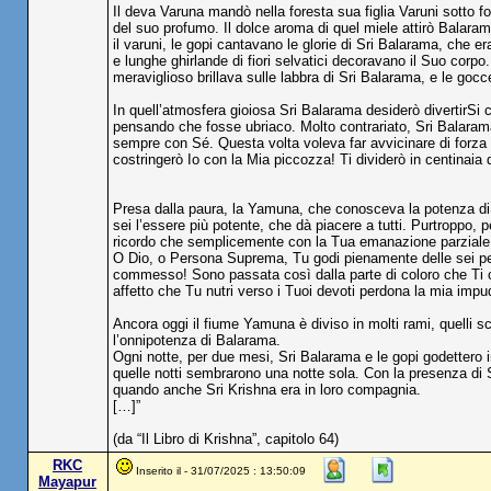
Il deva Varuna mandò nella foresta sua figlia Varuni sotto for
del suo profumo. Il dolce aroma di quel miele attirò Balara
il varuni, le gopi cantavano le glorie di Sri Balarama, che e
e lunghe ghirlande di fiori selvatici decoravano il Suo corpo.
meraviglioso brillava sulle labbra di Sri Balarama, e le goc
In quell’atmosfera gioiosa Sri Balarama desiderò divertirSi
pensando che fosse ubriaco. Molto contrariato, Sri Balarama 
sempre con Sé. Questa volta voleva far avvicinare di forza l
costringerò Io con la Mia piccozza! Ti dividerò in centinaia di
Presa dalla paura, la Yamuna, che conosceva la potenza di 
sei l’essere più potente, che dà piacere a tutti. Purtroppo, p
ricordo che semplicemente con la Tua emanazione parziale, Se
O Dio, o Persona Suprema, Tu godi pienamente delle sei per
commesso! Sono passata così dalla parte di coloro che Ti 
affetto che Tu nutri verso i Tuoi devoti perdona la mia impu
Ancora oggi il fiume Yamuna è diviso in molti rami, quelli sc
l’onnipotenza di Balarama.
Ogni notte, per due mesi, Sri Balarama e le gopi godettero in
quelle notti sembrarono una notte sola. Con la presenza di Sr
quando anche Sri Krishna era in loro compagnia.
[…]”
(da “Il Libro di Krishna”, capitolo 64)
RKC
Inserito il - 31/07/2025 : 13:50:09
Mayapur