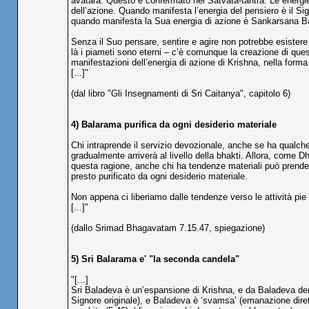
avatara. Questo è confermato nel Satvata-tantra. Le energie
dell’azione. Quando manifesta l’energia del pensiero è il 
quando manifesta la Sua energia di azione è Sankarsana B
Senza il Suo pensare, sentire e agire non potrebbe esistere
là i piameti sono eterni – c’è comunque la creazione di ques
manifestazioni dell’energia di azione di Krishna, nella for
[...]"
(dal libro "Gli Insegnamenti di Sri Caitanya", capitolo 6)
4) Balarama purifica da ogni desiderio materiale
Chi intraprende il servizio devozionale, anche se ha qualche
gradualmente arriverà al livello della bhakti. Allora, come D
questa ragione, anche chi ha tendenze materiali può prendere
presto purificato da ogni desiderio materiale.
Non appena ci liberiamo dalle tendenze verso le attività pie 
[...]"
(dallo Srimad Bhagavatam 7.15.47, spiegazione)
5) Sri Balarama e' "la seconda candela"
"[...]
Sri Baladeva è un’espansione di Krishna, e da Baladeva de
Signore originale), e Baladeva è ‘svamsa’ (emanazione dirett