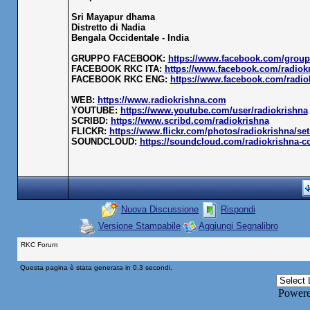
Sri Mayapur dhama
Distretto di Nadia
Bengala Occidentale - India
GRUPPO FACEBOOK:
https://www.facebook.com/group
FACEBOOK RKC ITA:
https://www.facebook.com/radiokr
FACEBOOK RKC ENG:
https://www.facebook.com/radio
WEB:
https://www.radiokrishna.com
YOUTUBE:
https://www.youtube.com/user/radiokrishna
SCRIBD:
https://www.scribd.com/radiokrishna
FLICKR:
https://www.flickr.com/photos/radiokrishna/set
SOUNDCLOUD:
https://soundcloud.com/radiokrishna-c
Nuova Discussione
Rispondi
Versione Stampabile
Aggiungi Segnalibro
RKC Forum
Questa pagina è stata generata in 0,3 secondi.
Power