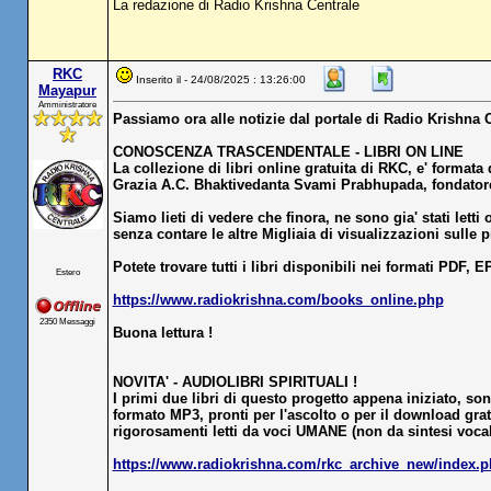
La redazione di Radio Krishna Centrale
RKC
Inserito il - 24/08/2025 : 13:26:00
Mayapur
Amministratore
Passiamo ora alle notizie dal portale di Radio Krishna 
CONOSCENZA TRASCENDENTALE - LIBRI ON LINE
La collezione di libri online gratuita di RKC, e' formata
Grazia A.C. Bhaktivedanta Svami Prabhupada, fondatore
Siamo lieti di vedere che finora, ne sono gia' stati letti 
senza contare le altre Migliaia di visualizzazioni sulle
Potete trovare tutti i libri disponibili nei formati PDF,
Estero
https://www.radiokrishna.com/books_online.php
2350 Messaggi
Buona lettura !
NOVITA' - AUDIOLIBRI SPIRITUALI !
I primi due libri di questo progetto appena iniziato, son
formato MP3, pronti per l'ascolto o per il download gratu
rigorosamenti letti da voci UMANE (non da sintesi vocal
https://www.radiokrishna.com/rkc_archive_new/index