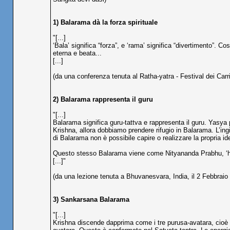
1) Balarama dà la forza spirituale
"[...]
‘Bala’ significa “forza”, e ‘rama’ significa “divertimento”. C
eterna e beata...
[...]
(da una conferenza tenuta al Ratha-yatra - Festival dei Carri
2) Balarama rappresenta il guru
"[...]
Balarama significa guru-tattva e rappresenta il guru. Ya
Krishna, allora dobbiamo prendere rifugio in Balarama. L’in
di Balarama non è possibile capire o realizzare la propria iden
Questo stesso Balarama viene come Nityananda Prabhu, ‘hail
[...]"
(da una lezione tenuta a Bhuvanesvara, India, il 2 Febbraio
3) Sankarsana Balarama
"[...]
Krishna discende dapprima come i tre purusa-avatara, cio