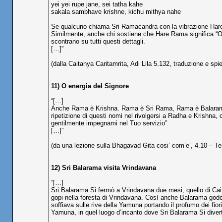
yei yei rupe jane, sei tatha kahe
sakala sambhave krishne, kichu mithya nahe
Se qualcuno chiama Sri Ramacandra con la vibrazione Hare
Similmente, anche chi sostiene che Hare Rama significa “O 
scontrano su tutti questi dettagli.
[…]”
(dalla Caitanya Caritamrita, Adi Lila 5.132, traduzione e spi
11) O energia del Signore
“[…]
Anche Rama è Krishna. Rama è Sri Rama, Rama è Balaram
ripetizione di questi nomi nel rivolgersi a Radha e Krishna, 
gentilmente impegnami nel Tuo servizio”.
[…]”
(da una lezione sulla Bhagavad Gita cosi’ com’e’, 4.10 – Te
12) Sri Balarama visita Vrindavana
“[…]
Sri Balarama Si fermò a Vrindavana due mesi, quello di Cait
gopi nella foresta di Vrindavana. Così anche Balarama gode
soffiava sulle rive della Yamuna portando il profumo dei fior
Yamuna, in quel luogo d’incanto dove Sri Balarama Si divert