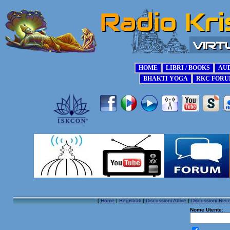
[
Home
|
Registrati
|
Discussioni Attive
|
Discussioni Rece
Nome Utente: