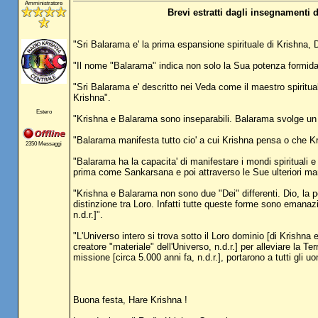
Amministratore
Brevi estratti dagli insegnamenti
"Sri Balarama e' la prima espansione spirituale di Krishna, 
"Il nome "Balarama" indica non solo la Sua potenza formidabi
"Sri Balarama e' descritto nei Veda come il maestro spirituale 
Krishna".
Estero
"Krishna e Balarama sono inseparabili. Balarama svolge un 
"Balarama manifesta tutto cio' a cui Krishna pensa o che Kr
2350 Messaggi
"Balarama ha la capacita' di manifestare i mondi spirituali e
prima come Sankarsana e poi attraverso le Sue ulteriori ma
"Krishna e Balarama non sono due "Dei" differenti. Dio, la 
distinzione tra Loro. Infatti tutte queste forme sono emanaz
n.d.r.]".
"L'Universo intero si trova sotto il Loro dominio [di Krishna
creatore "materiale" dell'Universo, n.d.r.] per alleviare la 
missione [circa 5.000 anni fa, n.d.r.], portarono a tutti gli uom
Buona festa, Hare Krishna !