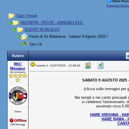
Salva Pass
Password Diment
Tutti i Forum
INCONTRI - FESTE - ANNUNCI ECC.
EVENTI IN RILIEVO
Festa di Sri Balarama - Sabato 9 Agosto 2025 !
Qui c'è:
Autore
RKC
Inserito il - 31/07/2025 : 13:49:02
Mayapur
Amministratore
SABATO 9 AGOSTO 2025 
(clicca sulle immagini per g
Nei templi e nei centri principal
si celebrera' l'anniversario,
avvenuto circa 5.000
Estero
HARE KRISHNA - HAR
HARE RAMA - 
CANTA
2350 Messaggi