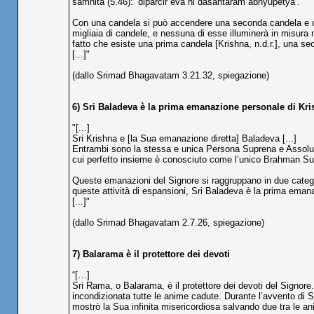
samhita (5.46): ‘diparcir eva hi dasantaram abhyupetya’.
Con una candela si può accendere una seconda candela e c
migliaia di candele, e nessuna di esse illuminerà in misura m
fatto che esiste una prima candela [Krishna, n.d.r.], una se
[...]"
(dallo Srimad Bhagavatam 3.21.32, spiegazione)
6) Sri Baladeva è la prima emanazione personale di Kri
"[...]
Sri Krishna e [la Sua emanazione diretta] Baladeva [...]
Entrambi sono la stessa e unica Persona Suprena e Assoluta.
cui perfetto insieme è conosciuto come l’unico Brahman S
Queste emanazioni del Signore si raggruppano in due categori
queste attività di espansioni, Sri Baladeva è la prima eman
[...]"
(dallo Srimad Bhagavatam 2.7.26, spiegazione)
7) Balarama è il protettore dei devoti
“[…]
Sri Rama, o Balarama, è il protettore dei devoti del Signore. 
incondizionata tutte le anime cadute. Durante l’avvento di
mostrò la Sua infinita misericordiosa salvando due tra le a