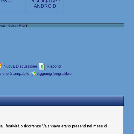
load
|
Cerca
|
FAQ
]
Nuova Discussione
Rispondi
sione Stampabile
Aggiungi Segnalibro
li festività o ricorrenze Vaishnava erano presenti nel mese di