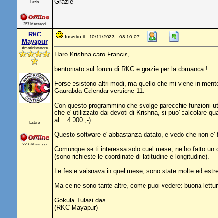
Grazie
Lazio
257 Messaggi
RKC
Inserito il - 10/11/2023 : 03:10:07
Mayapur
Amministratore
Hare Krishna caro Francis,
bentornato sul forum di RKC e grazie per la domanda !
Forse esistono altri modi, ma quello che mi viene in ment
Gaurabda Calendar versione 11.
Con questo programmino che svolge parecchie funzioni utili
che e' utilizzato dai devoti di Krishna, si puo' calcolare q
al... 4.000 ;-).
Estero
Questo software e' abbastanza datato, e vedo che non e' fac
2350 Messaggi
Comunque se ti interessa solo quel mese, ne ho fatto un cal
(sono richieste le coordinate di latitudine e longitudine).
Le feste vaisnava in quel mese, sono state molte ed estre
Ma ce ne sono tante altre, come puoi vedere: buona lettur
Gokula Tulasi das
(RKC Mayapur)