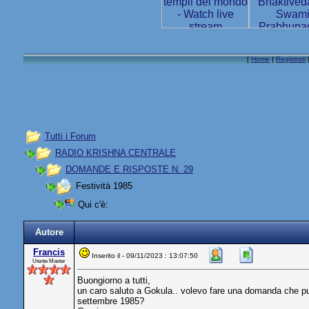
[
Home
|
Registrati
Tutti i Forum
RADIO KRISHNA CENTRALE
DOMANDE E RISPOSTE N. 29
Festività 1985
Qui c'è:
Autore
Francis
Inserito il - 09/11/2023 : 13:07:50
Utente Master
Buongiorno a tutti,
un caro saluto a Gokula.. volevo fare una domanda che può
settembre 1985?