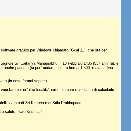
o software gratuito per Windows chiamato "Gcal 11", che sta per
l Signore Sri Caitanya Mahaprabhu, il 18 Febbraio 1486 (537 anni fa), e
ta anche passata (si puo' andare indietro fino al 1.500, e avanti fino
ivato (in caso fammi sapere).
vuoi fare per un'altra localita', dimmelo pure e vediamo di calcolarlo
ell'avvento di Sri Krishna e di Srila Prabhupada.
ro saluto, Hare Krishna !