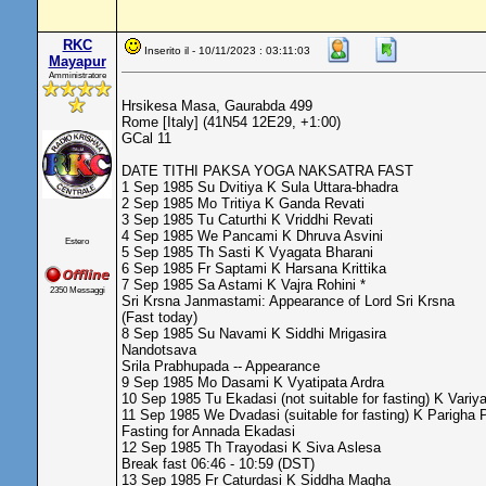
RKC
Inserito il - 10/11/2023 : 03:11:03
Mayapur
Amministratore
Hrsikesa Masa, Gaurabda 499
Rome [Italy] (41N54 12E29, +1:00)
GCal 11
DATE TITHI PAKSA YOGA NAKSATRA FAST
1 Sep 1985 Su Dvitiya K Sula Uttara-bhadra
2 Sep 1985 Mo Tritiya K Ganda Revati
3 Sep 1985 Tu Caturthi K Vriddhi Revati
4 Sep 1985 We Pancami K Dhruva Asvini
Estero
5 Sep 1985 Th Sasti K Vyagata Bharani
6 Sep 1985 Fr Saptami K Harsana Krittika
7 Sep 1985 Sa Astami K Vajra Rohini *
2350 Messaggi
Sri Krsna Janmastami: Appearance of Lord Sri Krsna
(Fast today)
8 Sep 1985 Su Navami K Siddhi Mrigasira
Nandotsava
Srila Prabhupada -- Appearance
9 Sep 1985 Mo Dasami K Vyatipata Ardra
10 Sep 1985 Tu Ekadasi (not suitable for fasting) K Vari
11 Sep 1985 We Dvadasi (suitable for fasting) K Parigha 
Fasting for Annada Ekadasi
12 Sep 1985 Th Trayodasi K Siva Aslesa
Break fast 06:46 - 10:59 (DST)
13 Sep 1985 Fr Caturdasi K Siddha Magha