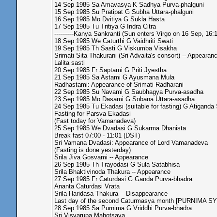
14 Sep 1985 Sa Amavasya K Sadhya Purva-phalguni
15 Sep 1985 Su Pratipat G Subha Uttara-phalguni
16 Sep 1985 Mo Dvitiya G Sukla Hasta
17 Sep 1985 Tu Tritiya G Indra Citra
----------Kanya Sankranti (Sun enters Virgo on 16 Sep, 16:12
18 Sep 1985 We Caturthi G Vaidhriti Swati
19 Sep 1985 Th Sasti G Viskumba Visakha
Srimati Sita Thakurani (Sri Advaita's consort) -- Appearan
Lalita sasti
20 Sep 1985 Fr Saptami G Priti Jyestha
21 Sep 1985 Sa Astami G Ayusmana Mula
Radhastami: Appearance of Srimati Radharani
22 Sep 1985 Su Navami G Saubhagya Purva-asadha
23 Sep 1985 Mo Dasami G Sobana Uttara-asadha
24 Sep 1985 Tu Ekadasi (suitable for fasting) G Atiganda
Fasting for Parsva Ekadasi
(Fast today for Vamanadeva)
25 Sep 1985 We Dvadasi G Sukarma Dhanista
Break fast 07:00 - 11:01 (DST)
Sri Vamana Dvadasi: Appearance of Lord Vamanadeva
(Fasting is done yesterday)
Srila Jiva Gosvami -- Appearance
26 Sep 1985 Th Trayodasi G Sula Satabhisa
Srila Bhaktivinoda Thakura -- Appearance
27 Sep 1985 Fr Caturdasi G Ganda Purva-bhadra
Ananta Caturdasi Vrata
Srila Haridasa Thakura -- Disappearance
Last day of the second Caturmasya month [PURNIMA 
28 Sep 1985 Sa Purnima G Vriddhi Purva-bhadra
Sri Visvarupa Mahotsava