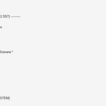
 DST) ----------
ce
 Sravana *
SYSTEM]