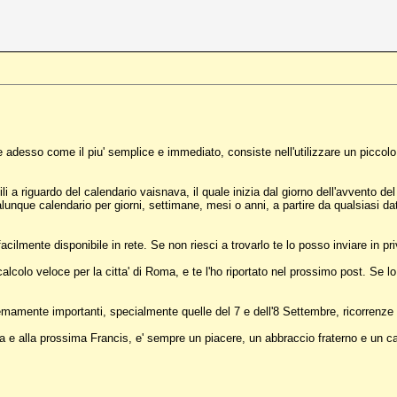
e adesso come il piu' semplice e immediato, consiste nell'utilizzare un piccol
 a riguardo del calendario vaisnava, il quale inizia dal giorno dell'avvento de
ualunque calendario per giorni, settimane, mesi o anni, a partire da qualsiasi da
ilmente disponibile in rete. Se non riesci a trovarlo te lo posso inviare in pr
colo veloce per la citta' di Roma, e te l'ho riportato nel prossimo post. Se lo 
mamente importanti, specialmente quelle del 7 e dell'8 Settembre, ricorrenze d
a e alla prossima Francis, e' sempre un piacere, un abbraccio fraterno e un ca