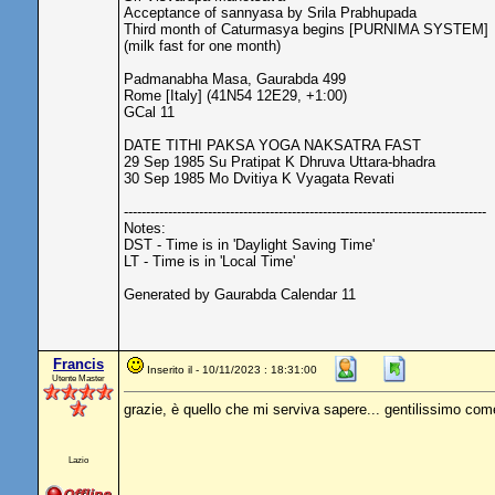
Acceptance of sannyasa by Srila Prabhupada
Third month of Caturmasya begins [PURNIMA SYSTEM]
(milk fast for one month)
Padmanabha Masa, Gaurabda 499
Rome [Italy] (41N54 12E29, +1:00)
GCal 11
DATE TITHI PAKSA YOGA NAKSATRA FAST
29 Sep 1985 Su Pratipat K Dhruva Uttara-bhadra
30 Sep 1985 Mo Dvitiya K Vyagata Revati
----------------------------------------------------------------------------------
Notes:
DST - Time is in 'Daylight Saving Time'
LT - Time is in 'Local Time'
Generated by Gaurabda Calendar 11
Francis
Inserito il - 10/11/2023 : 18:31:00
Utente Master
grazie, è quello che mi serviva sapere... gentilissimo co
Lazio