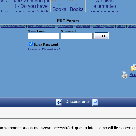
RKC Forum
|
Discussioni Attive
|
Discussioni Recenti
|
Segnalibro
|
Msg privati
|
Sondaggi Attivi
|
Utenti
|
Down
Nome Utente:
Password:
Salva Password
Password Dimenticata?
Ver
Discussione
 sembrare strana ma avevo necessità di questa info... è possibile sapere qua