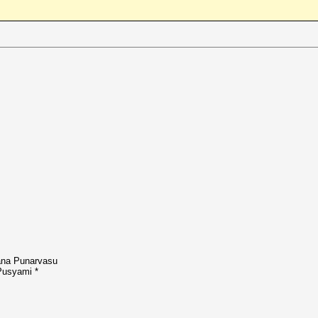
yana Punarvasu
Pusyami *