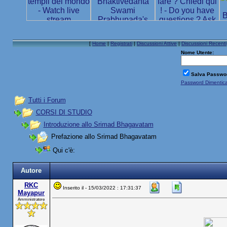
[
Home
|
Registrati
|
Discussioni Attive
|
Discussioni Recenti
Nome Utente:
Salva Passwo
Password Dimentic
Tutti i Forum
CORSI DI STUDIO
Introduzione allo Srimad Bhagavatam
Prefazione allo Srimad Bhagavatam
Qui c'è:
Autore
RKC
Inserito il - 15/03/2022 : 17:31:37
Mayapur
Amministratore