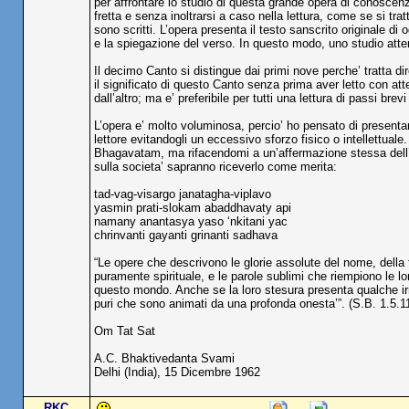
per affrontare lo studio di questa grande opera di conoscen
fretta e senza inoltrarsi a caso nella lettura, come se si trat
sono scritti. L’opera presenta il testo sanscrito originale di o
e la spiegazione del verso. In questo modo, uno studio atten
Il decimo Canto si distingue dai primi nove perche’ tratta dir
il significato di questo Canto senza prima aver letto con at
dall’altro; ma e’ preferibile per tutti una lettura di passi brev
L’opera e’ molto voluminosa, percio’ ho pensato di presentar
lettore evitandogli un eccessivo sforzo fisico o intellettu
Bhagavatam, ma rifacendomi a un’affermazione stessa dell’o
sulla societa’ sapranno riceverlo come merita:
tad-vag-visargo janatagha-viplavo
yasmin prati-slokam abaddhavaty api
namany anantasya yaso ‘nkitani yac
chrinvanti gayanti grinanti sadhava
“Le opere che descrivono le glorie assolute del nome, della 
puramente spirituale, e le parole sublimi che riempiono le lor
questo mondo. Anche se la loro stesura presenta qualche irre
puri che sono animati da una profonda onesta’”. (S.B. 1.5.1
Om Tat Sat
A.C. Bhaktivedanta Svami
Delhi (India), 15 Dicembre 1962
RKC