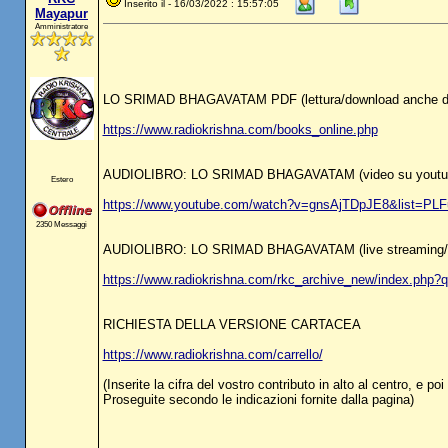
Inserito il - 16/03/2022 : 15:57:05
Mayapur
Amministratore
LO SRIMAD BHAGAVATAM PDF (lettura/download anche di molt
https://www.radiokrishna.com/books_online.php
AUDIOLIBRO: LO SRIMAD BHAGAVATAM (video su youtu
Estero
https://www.youtube.com/watch?v=gnsAjTDpJE8&list=
2350 Messaggi
AUDIOLIBRO: LO SRIMAD BHAGAVATAM (live streaming/
https://www.radiokrishna.com/rkc_archive_new/index.
RICHIESTA DELLA VERSIONE CARTACEA
https://www.radiokrishna.com/carrello/
(Inserite la cifra del vostro contributo in alto al centro, e p
Proseguite secondo le indicazioni fornite dalla pagina)