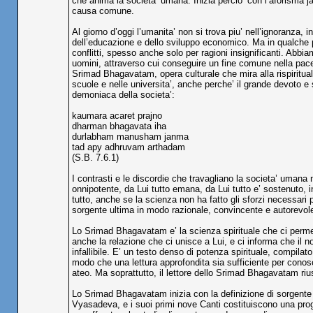
che anima la societa’ umana. Inizia percio’ con l’aforisma j
causa comune.
Al giorno d’oggi l’umanita’ non si trova piu’ nell’ignoranza,
dell’educazione e dello sviluppo economico. Ma in qualche p
conflitti, spesso anche solo per ragioni insignificanti. Abbi
uomini, attraverso cui conseguire un fine comune nella pace,
Srimad Bhagavatam, opera culturale che mira alla rispiritua
scuole e nelle universita’, anche perche’ il grande devoto 
demoniaca della societa’:
kaumara acaret prajno
dharman bhagavata iha
durlabham manusham janma
tad apy adhruvam arthadam
(S.B. 7.6.1)
I contrasti e le discordie che travagliano la societa’ umana 
onnipotente, da Lui tutto emana, da Lui tutto e’ sostenuto, i
tutto, anche se la scienza non ha fatto gli sforzi necessar
sorgente ultima in modo razionale, convincente e autorevol
Lo Srimad Bhagavatam e’ la scienza spirituale che ci perme
anche la relazione che ci unisce a Lui, e ci informa che il 
infallibile. E’ un testo denso di potenza spirituale, compilato
modo che una lettura approfondita sia sufficiente per conosc
ateo. Ma soprattutto, il lettore dello Srimad Bhagavatam riu
Lo Srimad Bhagavatam inizia con la definizione di sorgente 
Vyasadeva, e i suoi primi nove Canti costituiscono una progr