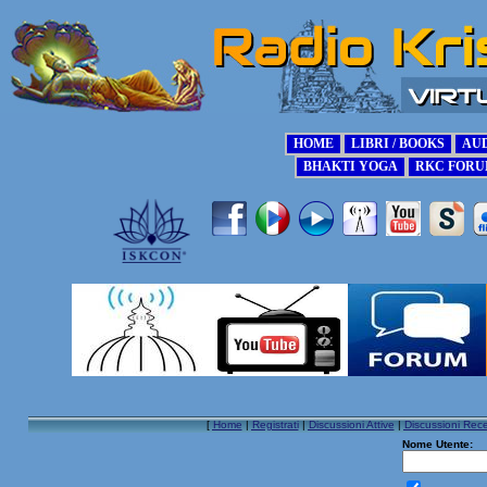
[
Home
|
Registrati
|
Discussioni Attive
|
Discussioni Rece
Nome Utente: