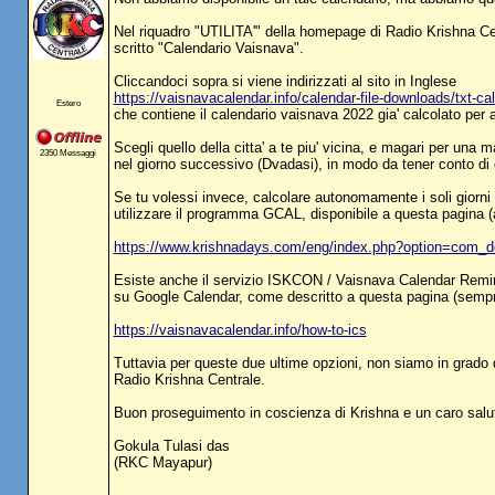
Nel riquadro "UTILITA'" della homepage di Radio Krishna Ce
scritto "Calendario Vaisnava".
Cliccandoci sopra si viene indirizzati al sito in Inglese
https://vaisnavacalendar.info/calendar-file-downloads/txt-ca
Estero
che contiene il calendario vaisnava 2022 gia' calcolato per 
Scegli quello della citta' a te piu' vicina, e magari per una m
2350 Messaggi
nel giorno successivo (Dvadasi), in modo da tener conto di ev
Se tu volessi invece, calcolare autonomamente i soli giorni d
utilizzare il programma GCAL, disponibile a questa pagina (
https://www.krishnadays.com/eng/index.php?option=com
Esiste anche il servizio ISKCON / Vaisnava Calendar Remind
su Google Calendar, come descritto a questa pagina (sempre
https://vaisnavacalendar.info/how-to-ics
Tuttavia per queste due ultime opzioni, non siamo in grado d
Radio Krishna Centrale.
Buon proseguimento in coscienza di Krishna e un caro salut
Gokula Tulasi das
(RKC Mayapur)