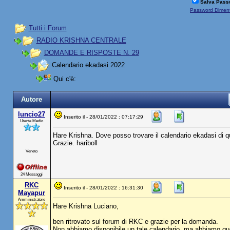
Salva Pass
Password Diment
Tutti i Forum
RADIO KRISHNA CENTRALE
DOMANDE E RISPOSTE N. 29
Calendario ekadasi 2022
Qui c'è:
Autore
luncio27
Inserito il - 28/01/2022 : 07:17:29
Utente Medio
Hare Krishna. Dove posso trovare il calendario ekadasi di 
Grazie. hariboll
Veneto
24 Messaggi
RKC
Inserito il - 28/01/2022 : 16:31:30
Mayapur
Amministratore
Hare Krishna Luciano,
ben ritrovato sul forum di RKC e grazie per la domanda.
Non abbiamo disponibile un tale calendario, ma abbiamo que