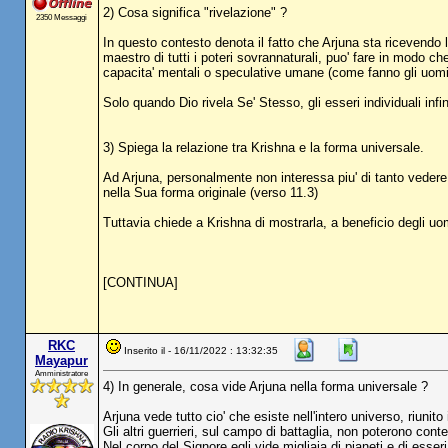
2) Cosa significa "rivelazione" ?
2350 Messaggi
In questo contesto denota il fatto che Arjuna sta ricevend
maestro di tutti i poteri sovrannaturali, puo' fare in modo 
capacita' mentali o speculative umane (come fanno gli uomi
Solo quando Dio rivela Se' Stesso, gli esseri individuali in
3) Spiega la relazione tra Krishna e la forma universale.
Ad Arjuna, personalmente non interessa piu' di tanto vedere l
nella Sua forma originale (verso 11.3)
Tuttavia chiede a Krishna di mostrarla, a beneficio degli uo
[CONTINUA]
RKC
Inserito il - 16/11/2022 : 13:32:35
Mayapur
Amministratore
4) In generale, cosa vide Arjuna nella forma universale ?
Arjuna vede tutto cio' che esiste nell'intero universo, riunit
Gli altri guerrieri, sul campo di battaglia, non poterono con
Nel corpo del Signore egli vide migliaia di pianeti e di esseri