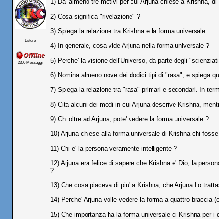
1) Dai almeno tre motivi per cui Arjuna chiese a Krishna, di
2) Cosa significa "rivelazione" ?
3) Spiega la relazione tra Krishna e la forma universale.
Estero
4) In generale, cosa vide Arjuna nella forma universale ?
5) Perche' la visione dell'Universo, da parte degli "scienzi
2350 Messaggi
6) Nomina almeno nove dei dodici tipi di "rasa", e spiega qu
7) Spiega la relazione tra "rasa" primari e secondari. In te
8) Cita alcuni dei modi in cui Arjuna descrive Krishna, ment
9) Chi oltre ad Arjuna, pote' vedere la forma universale ?
10) Arjuna chiese alla forma universale di Krishna chi foss
11) Chi e' la persona veramente intelligente ?
12) Arjuna era felice di sapere che Krishna e' Dio, la pers
?
13) Che cosa piaceva di piu' a Krishna, che Arjuna Lo tratt
14) Perche' Arjuna volle vedere la forma a quattro braccia (c
15) Che importanza ha la forma universale di Krishna per i 