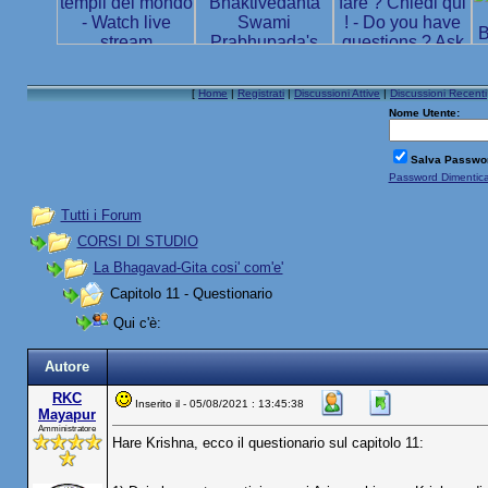
[
Home
|
Registrati
|
Discussioni Attive
|
Discussioni Recenti
Nome Utente:
Salva Passwo
Password Dimentic
Tutti i Forum
CORSI DI STUDIO
La Bhagavad-Gita cosi' com'e'
Capitolo 11 - Questionario
Qui c'è:
Autore
RKC
Inserito il - 05/08/2021 : 13:45:38
Mayapur
Amministratore
Hare Krishna, ecco il questionario sul capitolo 11: