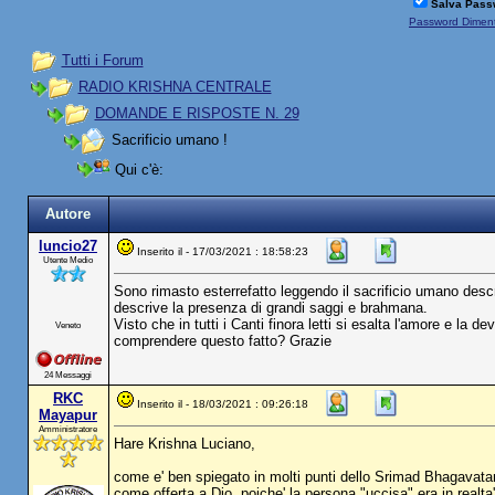
Salva Pass
Password Diment
Tutti i Forum
RADIO KRISHNA CENTRALE
DOMANDE E RISPOSTE N. 29
Sacrificio umano !
Qui c'è:
Autore
luncio27
Inserito il - 17/03/2021 : 18:58:23
Utente Medio
Sono rimasto esterrefatto leggendo il sacrificio umano descr
descrive la presenza di grandi saggi e brahmana.
Visto che in tutti i Canti finora letti si esalta l'amore e la
Veneto
comprendere questo fatto? Grazie
24 Messaggi
RKC
Inserito il - 18/03/2021 : 09:26:18
Mayapur
Amministratore
Hare Krishna Luciano,
come e' ben spiegato in molti punti dello Srimad Bhagavatam
come offerta a Dio, poiche' la persona "uccisa" era in realta