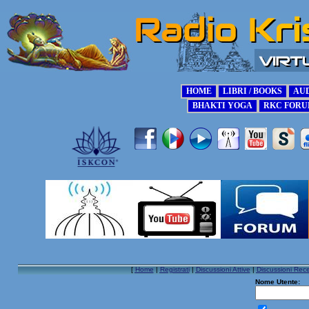
[
Home
|
Registrati
|
Discussioni Attive
|
Discussioni Rece
Nome Utente: