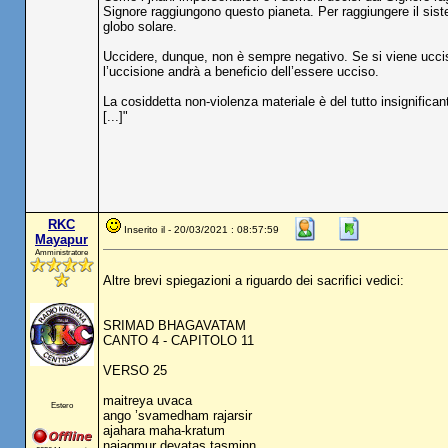
Signore raggiungono questo pianeta. Per raggiungere il siste
globo solare.
Uccidere, dunque, non è sempre negativo. Se si viene ucci
l’uccisione andrà a beneficio dell’essere ucciso.
La cosiddetta non-violenza materiale è del tutto insignifican
[...]"
RKC
Inserito il - 20/03/2021 : 08:57:59
Mayapur
Amministratore
Altre brevi spiegazioni a riguardo dei sacrifici vedici:
SRIMAD BHAGAVATAM
CANTO 4 - CAPITOLO 11
VERSO 25
maitreya uvaca
Estero
ango ’svamedham rajarsir
ajahara maha-kratum
najagmur devatas tasminn