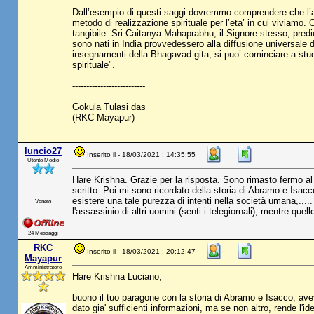
Dall’esempio di questi saggi dovremmo comprendere che l’a
metodo di realizzazione spirituale per l’eta’ in cui viviamo.
tangibile. Sri Caitanya Mahaprabhu, il Signore stesso, pre
sono nati in India provvedessero alla diffusione universale d
insegnamenti della Bhagavad-gita, si puo’ cominciare a stud
spirituale".
--------------------------
Gokula Tulasi das
(RKC Mayapur)
luncio27
Inserito il - 18/03/2021 : 14:35:55
Utente Medio
Hare Krishna. Grazie per la risposta. Sono rimasto fermo al
scritto. Poi mi sono ricordato della storia di Abramo e Isac
esistere una tale purezza di intenti nella società umana,...
Veneto
l'assassinio di altri uomini (senti i telegiornali), mentre que
24 Messaggi
RKC
Inserito il - 18/03/2021 : 20:12:47
Mayapur
Amministratore
Hare Krishna Luciano,
buono il tuo paragone con la storia di Abramo e Isacco, avevo
dato gia' sufficienti informazioni, ma se non altro, rende l'