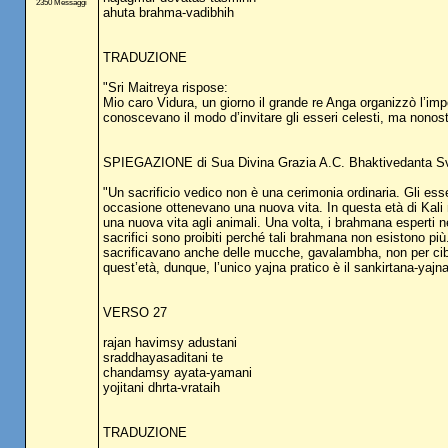
2350 Messaggi
ahuta brahma-vadibhih
TRADUZIONE
"Sri Maitreya rispose:
Mio caro Vidura, un giorno il grande re Anga organizzò l’im
conoscevano il modo d’invitare gli esseri celesti, ma nonosta
SPIEGAZIONE di Sua Divina Grazia A.C. Bhaktivedanta S
"Un sacrificio vedico non è una cerimonia ordinaria. Gli esseri
occasione ottenevano una nuova vita. In questa età di Kali 
una nuova vita agli animali. Una volta, i brahmana esperti n
sacrifici sono proibiti perché tali brahmana non esistono più.
sacrificavano anche delle mucche, gavalambha, non per ciba
quest’età, dunque, l’unico yajna pratico è il sankirtana-yajna
VERSO 27
rajan havimsy adustani
sraddhayasaditani te
chandamsy ayata-yamani
yojitani dhrta-vrataih
TRADUZIONE