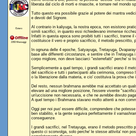
liberata dal ciclo di morti e rinascite, e tornare nel mondo sp
Tutto questo era possibile grazie al potere dei mantra vedic
e devoti del Signore.
Al contrario in kaliyuga, la nostra epoca, non esistono prat
Estero
simili sacrifici, in quanto essi richiedevano immense ricch
Infatti in questa epoca sono proibiti tutti i sacrifici, tran
costituisce il vero e proprio sacrificio, il metodo prescritto, 
2350 Messaggi
In ognuna delle 4 epoche, Satyayuga, Tretayuga, Dvaparayuga e 
base alle differenti circostanze, e sentire che in Tretayuga
corpo migliore, non deve lasciarci "esterrefatti" perche' si 
Semplicemente a quel tempo, i grandi sacrifici erano il met
del sacrificio e tutti i partecipanti alla cerimonia, compreso
o la liberazione dalla materia, e cio' costituiva la prova che 
Del resto, nessun brahmana avrebbe mai accettato un qualsia
elevare ad una migliore posizione, l'essere vivente "sacrifi
un'uccisione non necessaria, e che ne avrebbe dovuto pag
A quel tempo i Brahmana stavano molto attenti a non commett
Oggi per noi puo' essere difficile, comprendere che potesse 
ben stabilito, e la gente seguiva perfettamente il varnashra
conseguenze.
I grandi sacrifici, nel Tretayuga, erano il metodo prescritt
questo ci sconvolga, solo perche' le stesse attivita' non pos