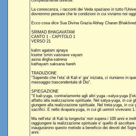
completamente diverse.
La conoscenza, i racconti dei Veda spaziano in tutto l'Unive
dovremmo pensare che le condizioni in cui viviamo noi oggi, 
Ecco cosa dice Sua Divina Grazia Abhay Charan Bhaktived
SRIMAD BHAGAVATAM
CANTO 1 - CAPITOLO 1
VERSO 21
kalim agatam ajnaya
ksetre 'smin vaisnave vayam
asina dirgha-satrena
kathayam saksana hareh
TRADUZIONE
"Sapendo che l’eta’ di Kali e’ gia’ iniziata, ci riuniamo in q
messaggio trascendentale di Dio".
SPIEGAZIONE
"Il kali-yuga, contrariamente agli altri yuga –satya-yuga (l’et
affatto alla realizzazione spirituale. Nel satya-yuga, in cui
giungere alla realizzazione spirituale. Nel treta-yuga, in cu
sacrifici. E nello dvapara-yuga, in cui gli uomini vivevano 1.
Ma nell’eta’ di Kali la longevita’ non supera i 100 anni e ino
raggiungere la realizzazione spirituale e’ quello di ascoltare
inaugurarono questo metodo a beneficio dei devoti del Signor
anni.