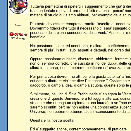
Tuttavia permettimi di ripeterti il suggerimento che gia' ti d
trascendentale e priva di errori e difetti materiali, percio'
materie di studio cui siamo abituati, per esempio dalla scuola
Piuttosto dev'essere compresa tramite l'ascolto e l'accettaz
Estero
Dovremmo fidarci che tutto il necessario ci sara' spiegato da
possesso della piena conoscenza della Verita' Assoluta, e ce
beneficio.
2350 Messaggi
Noi possiamo fidarci ed accettarla, e allora ci purificher
sempre di piu', in tutti i suoi aspetti e dettagli, nel corso de
Oppure, possiamo dubitare, discutere, obbiettare, fermarci
non ci sembra corretto, che suscita in noi dei dubbi, delle op
allora in tal caso, non ci potremo purificare ne' avanzare spi
Per prima cosa dovremmo attribuire la giusta autorita' all'i
criticare o ribattere cio' che dice l'insegnante ? Ovviamente
daccordo, o cambia idea, o cambia scuola, queste sono le po
Similmente, nei libri di Srila Prabhupada e' spiegata la Veri
creazione di questo Universo, e a tutt'oggi inalterata, quind
studente che ottenga un diploma o una laurea), o se "non e
saremo sconfitti perche' non esiste una conoscenza superio
Universo, non potremo ottenere alcun riconoscimento dalla s
Questa e' la nostra scelta.
Ed e' suggerito anche, contemporaneamente, di praticare il 