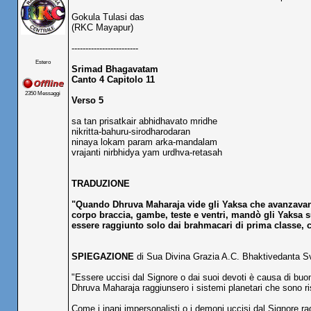
Gokula Tulasi das
(RKC Mayapur)
------------------------
Estero
Srimad Bhagavatam
Canto 4 Capitolo 11
2350 Messaggi
Verso 5
sa tan prisatkair abhidhavato mridhe
nikritta-bahuru-sirodharodaran
ninaya lokam param arka-mandalam
vrajanti nirbhidya yam urdhva-retasah
TRADUZIONE
"Quando Dhruva Maharaja vide gli Yaksa che avanzavano,
corpo braccia, gambe, teste e ventri, mandò gli Yaksa s
essere raggiunto solo dai brahmacari di prima classe
SPIEGAZIONE
di Sua Divina Grazia A.C. Bhaktivedanta 
"Essere uccisi dal Signore o dai suoi devoti è causa di buon
Dhruva Maharaja raggiunsero i sistemi planetari che sono 
Come i jnani impersonalisti o i demoni uccisi dal Signore 