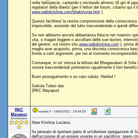
nella fattispecie, cantando o recitando almeno 16 giri di jap
regolatori della liberta' (per il lettori del forum, citiamo qui 
www.radiokrishna.com/bhaktiyoga.htm
).
Questo facilitera' la nostra comprensione della conoscenza co
impossibile, essendo del tutto trascendentale e quindi diffe
Se non abbiamo ancora abbastanza fiducia nel maestro spirit
vita, o magari leggere o ascoltare delle sue lezioni, interv
del genere, sul nostro sito
www.radiokrishna.com
), prima d
meglio aver acquisito, prima, una discreta conoscenza basilar
fronte a certi argomenti, per noi al momento incomprensibili
Comunque, in se' stessa la lettura del Bhagavatam di Srila
sonore trascendentali porteranno ugualmente il loro benefico
Buon proseguimento e un caro saluto, Haribol !
Gokula Tulasi das
(RKC Mayapur)
RKC
Inserito il - 19/03/2021 : 16:44:53
Mayapur
Amministratore
Hare Krishna Luciano,
ho pensato di riportare parte di un'ulteriore spiegazione 
dell'uccisione di un essere vivente in un sacrificio: spero che 