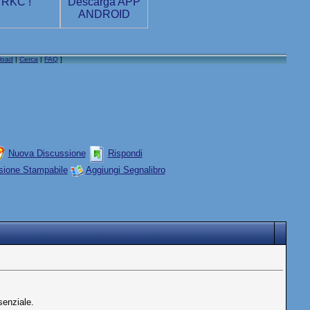
load
|
Cerca
|
FAQ
]
Nuova Discussione
Rispondi
sione Stampabile
Aggiungi Segnalibro
senziale.