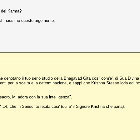
e del Karma?
e al massimo questo argomento,
e denotano il tuo serio studio della Bhagavad Gita cosi' com'e', di Sua Div
menti per la scelta e la determinazione, e sappi che Krishna Stesso loda ed inc
sacro, Mi adora con la sua intelligenza".
4.14, che in Sanscrito recita cosi' (qui e' il Signore Krishna che parla):