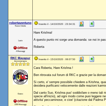
robertaventuno
Inserito il - 14/10/2020 : 23:34:31
Nuovo Utente
Hare Krishna!
A questo punto mi sorge una domanda: se noi in passa
Lazio
Roberta
4 Messaggi
RKC Mayapur
Inserito il - 15/10/2020 : 08:07:50
Amministratore
Cara Roberta, Hare Krishna !
Ben ritrovata sul forum di RKC e grazie per la doma
Si certo, e' sempre possibile chiedere a Krishna, qual
desidera purificarsi velocemente dalle reazioni karm
Dal canto Suo, Krishna puo' soddisfare o meno tali rich
Estero
specie all'inizio), ad ogni modo come puoi leggere 
attivita' peccaminose, e cioe' (citazione dal Padma P
2350 Messaggi