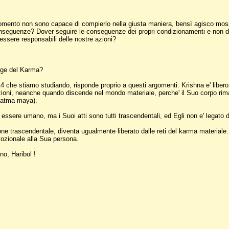
l momento non sono capace di compierlo nella giusta maniera, bensì agisco mos
nseguenze? Dover seguire le conseguenze dei propri condizionamenti e non di 
ssere responsabili delle nostre azioni?
egge del Karma?
4 che stiamo studiando, risponde proprio a questi argomenti: Krishna e' liber
 azioni, neanche quando discende nel mondo materiale, perche' il Suo corpo r
 (atma maya).
ere umano, ma i Suoi atti sono tutti trascendentali, ed Egli non e' legato d
e trascendentale, diventa ugualmente liberato dalle reti del karma materiale. 
evozionale alla Sua persona.
no, Haribol !