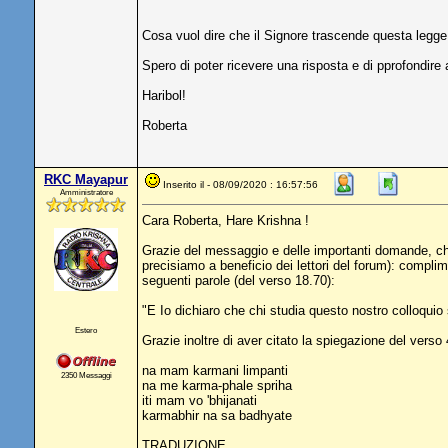
Cosa vuol dire che il Signore trascende questa legg
Spero di poter ricevere una risposta e di pprofondir
Haribol!
Roberta
RKC Mayapur
Inserito il - 08/09/2020 : 16:57:56
Amministratore
Cara Roberta, Hare Krishna !
Grazie del messaggio e delle importanti domande, ch
precisiamo a beneficio dei lettori del forum): compli
seguenti parole (del verso 18.70):
"E Io dichiaro che chi studia questo nostro colloquio 
Estero
Grazie inoltre di aver citato la spiegazione del verso 
na mam karmani limpanti
2350 Messaggi
na me karma-phale spriha
iti mam vo 'bhijanati
karmabhir na sa badhyate
TRADUZIONE