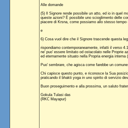
Alle domande
(5) Il Signore rende possibile un atto, ed io in que
queste azioni? È possibile uno scioglimento delle co
piacere di Krsna, come possiamo allo stesso tempo e
e
6) Cosa vuol dire che il Signore trascende questa l
rispondiamo contemporaneamente, infatti il verso 4.1
ne' puo' essere limitato od ostacolato nelle Proprie
ed eternamente situato nella Propria energia interna
Puo' sembrare, che agisca come farebbe un comune ess
Chi capisce questo punto, e riconosce la Sua posizion
praticando il bhakti yoga in uno spirito di servizio d
Buon proseguimento e alla prossima, un saluto frater
Gokula Tulasi das
(RKC Mayapur)