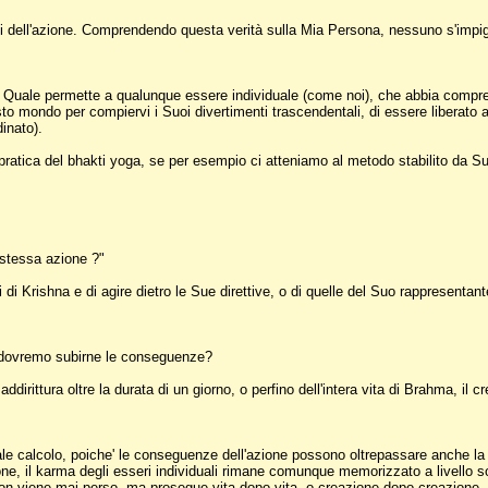
i dell'azione. Comprendendo questa verità sulla Mia Persona, nessuno s'impiglia 
 il Quale permette a qualunque essere individuale (come noi), che abbia compres
mondo per compiervi i Suoi divertimenti trascendentali, di essere liberato a su
inato).
pratica del bhakti yoga, se per esempio ci atteniamo al metodo stabilito da S
 stessa azione ?"
di Krishna e di agire dietro le Sue direttive, o di quelle del Suo rappresentant
 dovremo subirne le conseguenze?
irittura oltre la durata di un giorno, o perfino dell'intera vita di Brahma, il 
le calcolo, poiche' le conseguenze dell'azione possono oltrepassare anche la di
one, il karma degli esseri individuali rimane comunque memorizzato a livello 
on viene mai perso, ma prosegue vita dopo vita, o creazione dopo creazione, 