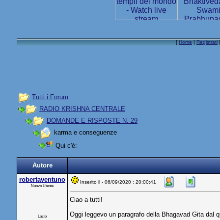
[
Home
|
Registrati
Tutti i Forum
RADIO KRISHNA CENTRALE
DOMANDE E RISPOSTE N. 29
karma e conseguenze
Qui c'è:
Autore
robertaventuno
Inserito il - 06/09/2020 : 20:00:41
Nuovo Utente
Ciao a tutti!
Oggi leggevo un paragrafo della Bhagavad Gita dal qu
Lazio