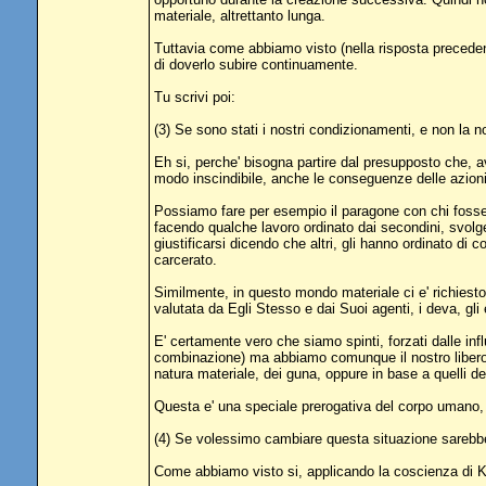
materiale, altrettanto lunga.
Tuttavia come abbiamo visto (nella risposta preceden
di doverlo subire continuamente.
Tu scrivi poi:
(3) Se sono stati i nostri condizionamenti, e non la 
Eh si, perche' bisogna partire dal presupposto che, a
modo inscindibile, anche le conseguenze delle azion
Possiamo fare per esempio il paragone con chi fosse im
facendo qualche lavoro ordinato dai secondini, svolge
giustificarsi dicendo che altri, gli hanno ordinato di
carcerato.
Similmente, in questo mondo materiale ci e' richiesto
valutata da Egli Stesso e dai Suoi agenti, i deva, gli
E' certamente vero che siamo spinti, forzati dalle inf
combinazione) ma abbiamo comunque il nostro libero ar
natura materiale, dei guna, oppure in base a quelli de
Questa e' una speciale prerogativa del corpo umano, d
(4) Se volessimo cambiare questa situazione sarebb
Come abbiamo visto si, applicando la coscienza di Kr