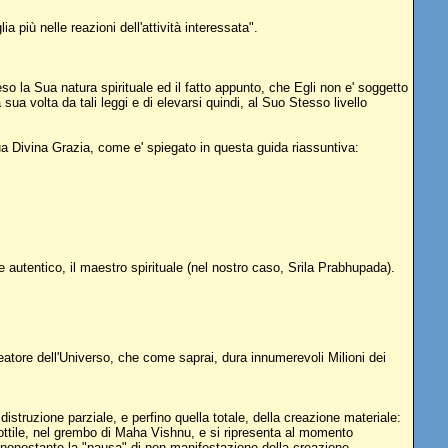
più nelle reazioni dell'attività interessata".
o la Sua natura spirituale ed il fatto appunto, che Egli non e' soggetto
a volta da tali leggi e di elevarsi quindi, al Suo Stesso livello
ua Divina Grazia, come e' spiegato in questa guida riassuntiva:
e autentico, il maestro spirituale (nel nostro caso, Srila Prabhupada).
creatore dell'Universo, che come saprai, dura innumerevoli Milioni dei
struzione parziale, e perfino quella totale, della creazione materiale:
sottile, nel grembo di Maha Vishnu, e si ripresenta al momento
nonostante la "pausa" di non-manifestazione della creazione