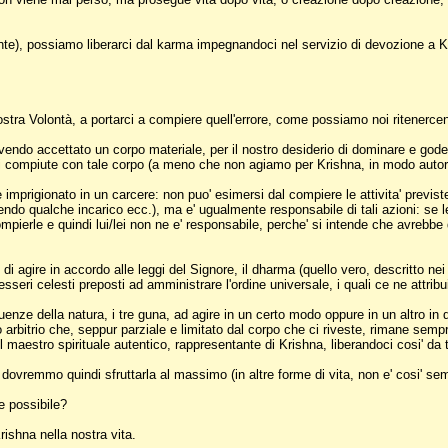
te), possiamo liberarci dal karma impegnandoci nel servizio di devozione a K
nostra Volontà, a portarci a compiere quell'errore, come possiamo noi ritener
vendo accettato un corpo materiale, per il nostro desiderio di dominare e gode
i compiute con tale corpo (a meno che non agiamo per Krishna, in modo auto
prigionato in un carcere: non puo' esimersi dal compiere le attivita' previste 
ndo qualche incarico ecc.), ma e' ugualmente responsabile di tali azioni: se l
 compierle e quindi lui/lei non ne e' responsabile, perche' si intende che avrebb
 di agire in accordo alle leggi del Signore, il dharma (quello vero, descritto 
 esseri celesti preposti ad amministrare l'ordine universale, i quali ce ne attr
luenze della natura, i tre guna, ad agire in un certo modo oppure in un altro i
bitrio che, seppur parziale e limitato dal corpo che ci riveste, rimane sempre
l maestro spirituale autentico, rappresentante di Krishna, liberandoci cosi' da
ovremmo quindi sfruttarla al massimo (in altre forme di vita, non e' cosi' sem
e possibile?
ishna nella nostra vita.