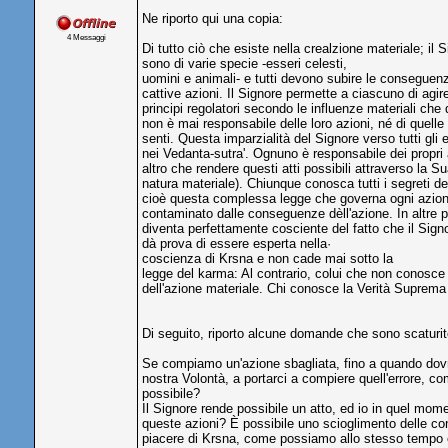
Ne riporto qui una copia:
4 Messaggi
Di tutto ciò che esiste nella crealzione materiale; il
sono di varie specie -esseri celesti,
uomini e animali- e tutti devono subire le conseguenz
cattive azioni. Il Signore permette a ciascuno di agi
principi regolatori secondo le influenze materiali che
non è mai responsabile delle loro azioni, né di quelle
senti. Questa imparzialità del Signore verso tutti gli 
nei Vedanta-sutra'. Ognuno è responsabile dei propri a
altro che rendere questi atti possibili attraverso la S
natura materiale). Chiunque conosca tutti i segreti de
cioè questa complessa legge che governa ogni azione
contaminato dalle conseguenze dèll'azione. In altre p
diventa perfettamente cosciente del fatto che il Sig
dà prova di essere esperta nella·
coscienza di Krsna e non cade mai sotto la
legge del karma: Al contrario, colui che non conosce 
dell'azione materiale. Chi conosce la Verità Suprema
Di seguito, riporto alcune domande che sono scaturite
Se compiamo un'azione sbagliata, fino a quando dovr
nostra Volontà, a portarci a compiere quell'errore,
possibile?
Il Signore rende possibile un atto, ed io in quel mo
queste azioni? È possibile uno scioglimento delle co
piacere di Krsna, come possiamo allo stesso tempo e