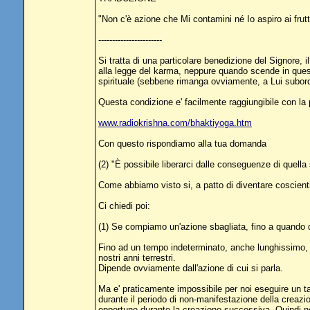
"Non c'è azione che Mi contamini né Io aspiro ai frutt
-----------------------
Si tratta di una particolare benedizione del Signore,
alla legge del karma, neppure quando scende in questo 
spirituale (sebbene rimanga ovviamente, a Lui subord
Questa condizione e' facilmente raggiungibile con la 
www.radiokrishna.com/bhaktiyoga.htm
Con questo rispondiamo alla tua domanda
(2) "È possibile liberarci dalle conseguenze di quella
Come abbiamo visto si, a patto di diventare coscienti 
Ci chiedi poi:
(1) Se compiamo un'azione sbagliata, fino a quando
Fino ad un tempo indeterminato, anche lunghissimo, add
nostri anni terrestri.
Dipende ovviamente dall'azione di cui si parla.
Ma e' praticamente impossibile per noi eseguire un ta
durante il periodo di non-manifestazione della creazi
opportuno durante la creazione successiva. Quindi n