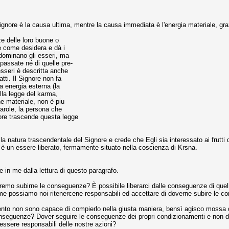
 Signore è la causa ultima, mentre la causa immediata è l'energia materiale, gra
e delle loro buone o
re come desidera e dà i
 dominano gli esseri, ma
 passate né di quelle pre-
esseri è descritta anche
tti. Il Signore non fa
ua energia esterna (la
lla legge del karma,
 materiale, non è piu
arole, la persona che
nore trascende questa legge
la natura trascendentale del Signore e crede che Egli sia interessato ai frutti
 è un essere liberato, fermamente situato nella coscienza di Krsna.
 in me dalla lettura di questo paragrafo.
emo subirne le conseguenze? È possibile liberarci dalle conseguenze di quella
 come possiamo noi ritenercene responsabili ed accettare di doverne subire l
mento non sono capace di compierlo nella giusta maniera, bensì agisco mossa 
nseguenze? Dover seguire le conseguenze dei propri condizionamenti e non di 
ssere responsabili delle nostre azioni?