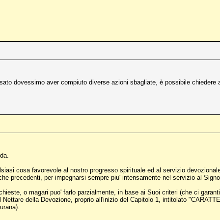
to dovessimo aver compiuto diverse azioni sbagliate, è possibile chiedere a 
nda.
siasi cosa favorevole al nostro progresso spirituale ed al servizio devozionale:
iche precedenti, per impegnarsi sempre piu' intensamente nel servizio al Sign
ieste, o magari puo' farlo parzialmente, in base ai Suoi criteri (che ci garanti
nel Nettare della Devozione, proprio all'inizio del Capitolo 1, intitolato "
urana):