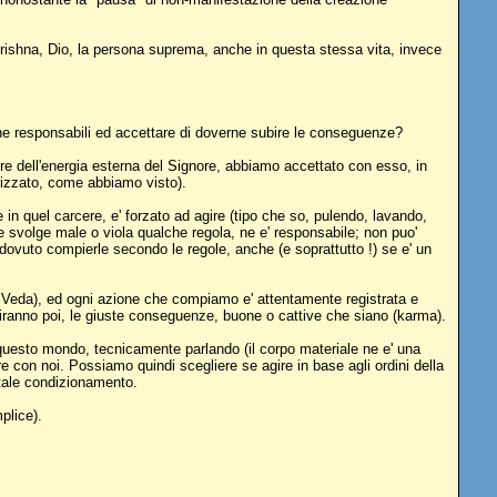
rishna, Dio, la persona suprema, anche in questa stessa vita, invece
cene responsabili ed accettare di doverne subire le conseguenze?
re dell'energia esterna del Signore, abbiamo accettato con esso, in
rizzato, come abbiamo visto).
in quel carcere, e' forzato ad agire (tipo che so, pulendo, lavando,
e svolge male o viola qualche regola, ne e' responsabile; non puo'
e dovuto compierle secondo le regole, anche (e soprattutto !) se e' un
nei Veda), ed ogni azione che compiamo e' attentamente registrata e
ibuiranno poi, le giuste conseguenze, buone o cattive che siano (karma).
n questo mondo, tecnicamente parlando (il corpo materiale ne e' una
 con noi. Possiamo quindi scegliere se agire in base agli ordini della
 tale condizionamento.
plice).