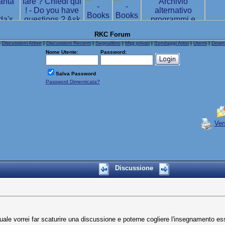
RKC Forum
|
Discussioni Attive
|
Discussioni Recenti
|
Segnalibro
|
Msg privati
|
Sondaggi Attivi
|
Utenti
|
Down
Nome Utente:
Password:
Salva Password
Password Dimenticata?
Ver
Discussione
ale vorrei far scaturire una discussione e poterne cogliere l'insegnamento es