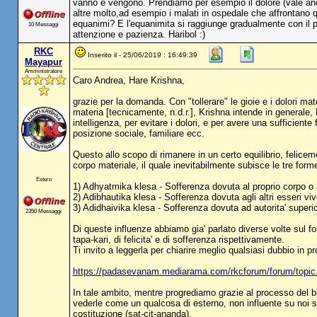
vanno e vengono. Prendiamo per esempio il dolore (vale anch
altre molto,ad esempio i malati in ospedale che affrontano q
equanimi? E l'equanimita si raggiunge gradualmente con il pr
10 Messaggi
attenzione e pazienza. Haribol :)
RKC
Inserito il - 25/06/2019 : 16:49:39
Mayapur
Amministratore
Caro Andrea, Hare Krishna,
grazie per la domanda. Con "tollerare" le gioie e i dolori ma
materia [tecnicamente, n.d.r.], Krishna intende in generale
intelligenza, per evitare i dolori, e per avere una sufficient
posizione sociale, familiare ecc.
Questo allo scopo di rimanere in un certo equilibrio, felic
corpo materiale, il quale inevitabilmente subisce le tre form
Estero
1) Adhyatmika klesa - Sofferenza dovuta al proprio corpo o 
2) Adibhautika klesa - Sofferenza dovuta agli altri esseri viv
3) Adidhaivika klesa - Sofferenza dovuta ad autorita' superior
2350 Messaggi
Di queste influenze abbiamo gia' parlato diverse volte sul 
tapa-kari, di felicita' e di sofferenza rispettivamente.
Ti invito a leggerla per chiarire meglio qualsiasi dubbio in pr
https://padasevanam.mediarama.com/rkcforum/forum/topi
In tale ambito, mentre progrediamo grazie al processo del bha
vederle come un qualcosa di esterno, non influente su noi ste
costituzione (sat-cit-ananda).