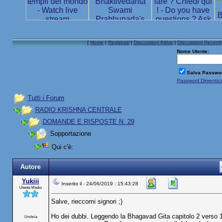
[
Home
|
Registrati
|
Discussioni Attive
|
Discussioni Recenti
Nome Utente:
Salva Passwo
Password Dimentic
Tutti i Forum
RADIO KRISHNA CENTRALE
DOMANDE E RISPOSTE N. 29
Sopportazione
Qui c'è:
Autore
Yukiii
Inserito il - 24/06/2019 : 15:43:28
Utente Medio
Salve, rieccomi signori ;)
Ho dei dubbi. Leggendo la Bhagavad Gita capitolo 2 verso 14
Umbria