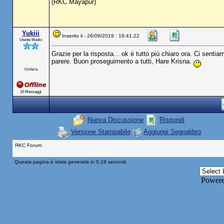
(RKC Mayapur)
Yukiii
Inserito il - 26/06/2019 : 16:41:22
Utente Medio
Grazie per la risposta... ok è tutto più chiaro ora. Ci sent
parere. Buon proseguimento a tutti, Hare Krisna.
Umbria
10 Messaggi
Nuova Discussione
Rispondi
Versione Stampabile
Aggiungi Segnalibro
RKC Forum
Questa pagina è stata generata in 0,19 secondi.
Power