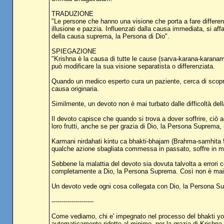
TRADUZIONE
"Le persone che hanno una visione che porta a fare differenzi
illusione e pazzia. Influenzati dalla causa immediata, si 
della causa suprema, la Persona di Dio".
SPIEGAZIONE
"Krishna è la causa di tutte le cause (sarva-karana-karanam
può modificare la sua visione separatista o differenziata.
Quando un medico esperto cura un paziente, cerca di scoprire
causa originaria.
Similmente, un devoto non è mai turbato dalle difficoltà d
Il devoto capisce che quando si trova a dover soffrire, ciò
loro frutti, anche se per grazia di Dio, la Persona Suprema, si
Karmani nirdahati kintu ca bhakti-bhajam (Brahma-samhita 
qualche azione sbagliata commessa in passato, soffre in mis
Sebbene la malattia del devoto sia dovuta talvolta a errori co
completamente a Dio, la Persona Suprema. Così non è mai tur
Un devoto vede ogni cosa collegata con Dio, la Persona S
---------------------
Come vediamo, chi e' impegnato nel processo del bhakti yoga
automaticamente ridotte al minimo, per la grazia di Krishna