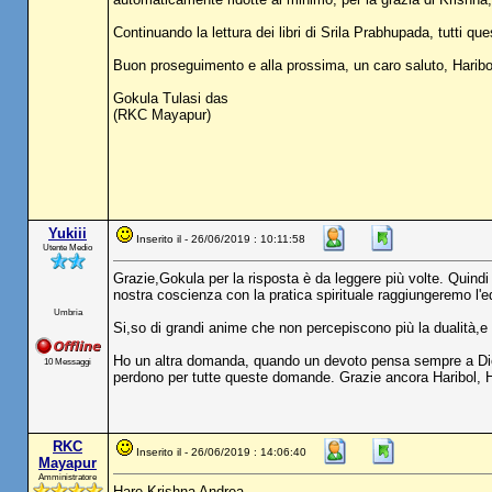
Continuando la lettura dei libri di Srila Prabhupada, tutti que
Buon proseguimento e alla prossima, un caro saluto, Haribol
Gokula Tulasi das
(RKC Mayapur)
Yukiii
Inserito il - 26/06/2019 : 10:11:58
Utente Medio
Grazie,Gokula per la risposta è da leggere più volte. Quindi
nostra coscienza con la pratica spirituale raggiungeremo l'
Umbria
Si,so di grandi anime che non percepiscono più la dualità,e 
Ho un altra domanda, quando un devoto pensa sempre a Dio 
10 Messaggi
perdono per tutte queste domande. Grazie ancora Haribol, 
RKC
Inserito il - 26/06/2019 : 14:06:40
Mayapur
Amministratore
Hare Krishna Andrea,