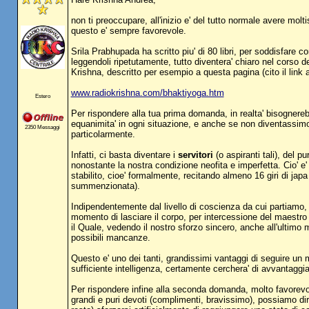
non ti preoccupare, all'inizio e' del tutto normale avere mo
questo e' sempre favorevole.
Srila Prabhupada ha scritto piu' di 80 libri, per soddisfare
leggendoli ripetutamente, tutto diventera' chiaro nel corso
Krishna, descritto per esempio a questa pagina (cito il link a 
www.radiokrishna.com/bhaktiyoga.htm
Estero
Per rispondere alla tua prima domanda, in realta' bisogner
equanimita' in ogni situazione, e anche se non diventassimo
2350 Messaggi
particolarmente.
Infatti, ci basta diventare i
servitori
(o aspiranti tali), del 
nonostante la nostra condizione neofita e imperfetta. Cio' e
stabilito, cioe' formalmente, recitando almeno 16 giri di japa 
summenzionata).
Indipendentemente dal livello di coscienza da cui partiamo,
momento di lasciare il corpo, per intercessione del maestro 
il Quale, vedendo il nostro sforzo sincero, anche all'ultimo
possibili mancanze.
Questo e' uno dei tanti, grandissimi vantaggi di seguire un m
sufficiente intelligenza, certamente cerchera' di avvantaggi
Per rispondere infine alla seconda domanda, molto favorevo
grandi e puri devoti (complimenti, bravissimo), possiamo dire