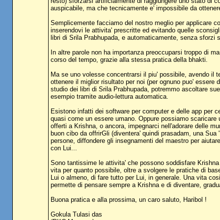
resto) sforzarsi artificialmente di raggiungere uno stato di 
auspicabile, ma che tecnicamente e' impossibile da ottenere,
Semplicemente facciamo del nostro meglio per applicare con 
inserendovi le attivita' prescritte ed evitando quelle sconsigl
libri di Srila Prabhupada, e automaticamente, senza sforzi s
In altre parole non ha importanza preoccuparsi troppo di m
corso del tempo, grazie alla stessa pratica della bhakti.
Ma se uno volesse concentrarsi il piu' possibile, avendo il t
ottenere il miglior risultato per noi (per ognuno puo' essere d
studio dei libri di Srila Prabhupada, potremmo ascoltare sue 
esempio tramite audio-lettura automatica.
Esistono infatti dei software per computer e delle app per ce
quasi come un essere umano. Oppure possiamo scaricare un
offerti a Krishna, o ancora, impegnarci nell'adorare delle mu
buon cibo da offrirGli (diventera' quindi prasadam, una Sua "m
persone, diffondere gli insegnamenti del maestro per aiutar
con Lui...
Sono tantissime le attivita' che possono soddisfare Krishna 
vita per quanto possibile, oltre a svolgere le pratiche di bas
Lui o almeno, di fare tutto per Lui, in generale. Una vita cosi
permette di pensare sempre a Krishna e di diventare, gradua
Buona pratica e alla prossima, un caro saluto, Haribol !
Gokula Tulasi das