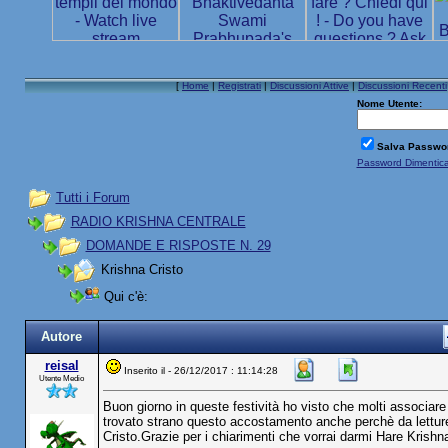
[
Home
|
Registrati
|
Discussioni Attive
|
Discussioni Recenti
Nome Utente:
Salva Passwo
Password Dimentic
Tutti i Forum
RADIO KRISHNA CENTRALE
DOMANDE E RISPOSTE N. 29
Krishna Cristo
Qui c'è:
Autore
reisal
Inserito il - 26/12/2017 : 11:14:28
Utente Medio
Buon giorno in queste festività ho visto che molti associar
trovato strano questo accostamento anche perchè da letture 
Cristo.Grazie per i chiarimenti che vorrai darmi Hare Krishn