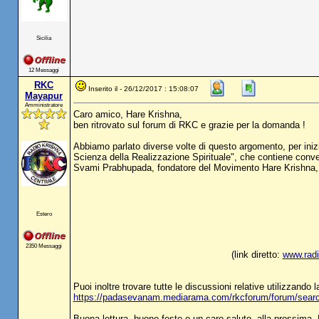
Sicilia
12 Messaggi
RKC
Inserito il - 26/12/2017 : 15:08:07
Mayapur
Amministratore
Caro amico, Hare Krishna,
ben ritrovato sul forum di RKC e grazie per la domanda !
Abbiamo parlato diverse volte di questo argomento, per iniz
Scienza della Realizzazione Spirituale", che contiene conve
Svami Prabhupada, fondatore del Movimento Hare Krishna, s
Estero
2350 Messaggi
(link diretto:
www.radi
Puoi inoltre trovare tutte le discussioni relative utilizzando l
https://padasevanam.mediarama.com/rkcforum/forum/sear
Buona lettura, buone feste e un caro saluto, alla prossima, 