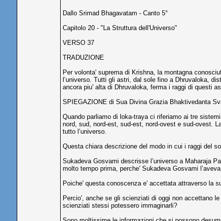
Dallo Srimad Bhagavatam - Canto 5°
Capitolo 20 - "La Struttura dell'Universo"
VERSO 37
TRADUZIONE
Per volonta' suprema di Krishna, la montagna conosciuta
l’universo. Tutti gli astri, dal sole fino a Dhruvaloka, 
ancora piu' alta di Dhruvaloka, ferma i raggi di questi a
SPIEGAZIONE di Sua Divina Grazia Bhaktivedanta S
Quando parliamo di loka-traya ci riferiamo ai tre sistemi
nord, sud, nord-est, sud-est, nord-ovest e sud-ovest. La m
tutto l’universo.
Questa chiara descrizione del modo in cui i raggi del sole
Sukadeva Gosvami descrisse l’universo a Maharaja Parik
molto tempo prima, perche' Sukadeva Gosvami l’aveva ri
Poiche' questa conoscenza e' accettata attraverso la suc
Percio', anche se gli scienziati di oggi non accettano 
scienziati stessi potessero immaginarli?
Sono moltissime le informazioni che si possono desume