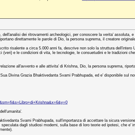
ell'analisi dei ritrovamenti archeologici, per conoscere la verita' assoluta, e 
riportano direttamente le parole di Dio, la persona suprema, il creatore origin
 risalente a circa 5.000 anni fa, descrive non solo la struttura dell'intero Un
ci (veri) e le condizioni di vita, le tecnologie, le consuetudini e le tradizioni 
elazione all'avvento e alle attivita' di Krishna, Dio, la persona suprema, riporta
da Sua Divina Grazia Bhaktivedanta Svami Prabhupada, ed e' disponibile sul nos
=s&sm=fi&s=Libro+di+Krishna&x=6&y=0
dell'umanita'.
ktivedanta Svami Prabhupada, sull'importanza di accettare la sicura versione 
osa, speculata dagli studiosi moderni, sulla base di loro teorie ed ipotesi, che 
mente).