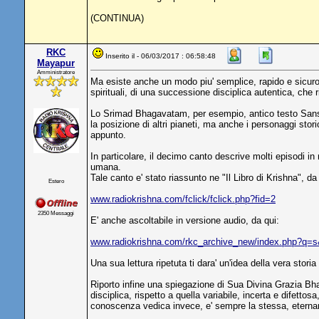
(CONTINUA)
RKC
Inserito il - 06/03/2017 : 06:58:48
Mayapur
Amministratore
Ma esiste anche un modo piu' semplice, rapido e sicuro, d
spirituali, di una successione disciplica autentica, che 
Lo Srimad Bhagavatam, per esempio, antico testo Sanscrito
la posizione di altri pianeti, ma anche i personaggi stori
appunto.
In particolare, il decimo canto descrive molti episodi in r
umana.
Tale canto e' stato riassunto ne "Il Libro di Krishna", 
Estero
www.radiokrishna.com/fclick/fclick.php?fid=2
2350 Messaggi
E' anche ascoltabile in versione audio, da qui:
www.radiokrishna.com/rkc_archive_new/index.php?q
Una sua lettura ripetuta ti dara' un'idea della vera storia 
Riporto infine una spiegazione di Sua Divina Grazia Bha
disciplica, rispetto a quella variabile, incerta e difett
conoscenza vedica invece, e' sempre la stessa, eterna