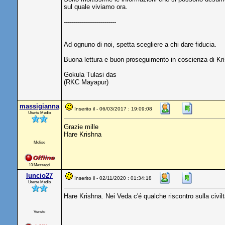
sul quale viviamo ora.
--------------------------
Ad ognuno di noi, spetta scegliere a chi dare fiducia.
Buona lettura e buon proseguimento in coscienza di Kris
Gokula Tulasi das
(RKC Mayapur)
massigianna
Inserito il - 06/03/2017 : 19:09:08
Utente Medio
Grazie mille
Hare Krishna
Molise
10 Messaggi
luncio27
Inserito il - 02/11/2020 : 01:34:18
Utente Medio
Hare Krishna. Nei Veda c'é qualche riscontro sulla civil
Veneto