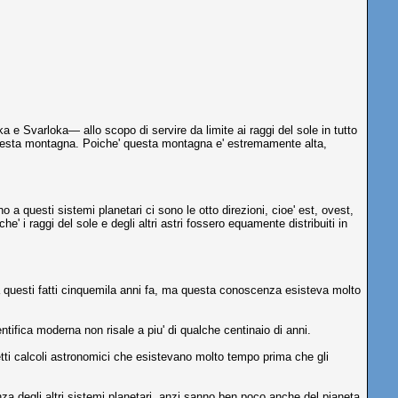
e Svarloka— allo scopo di servire da limite ai raggi del sole in tutto
i da questa montagna. Poiche' questa montagna e' estremamente alta,
 a questi sistemi planetari ci sono le otto direzioni, cioe' est, ovest,
' i raggi del sole e degli altri astri fossero equamente distribuiti in
 questi fatti cinquemila anni fa, ma questa conoscenza esisteva molto
tifica moderna non risale a piu' di qualche centinaio di anni.
etti calcoli astronomici che esistevano molto tempo prima che gli
degli altri sistemi planetari, anzi sanno ben poco anche del pianeta