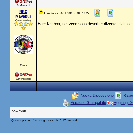
24 Messaggi
RKC
Inserito il - 04/11/2020 : 09:47:22
Mayapur
Amministratore
Hare Krishna, nei Veda sono descritte diverse civilta' c
Estero
2350 Messaggi
Nuova Discussione
Rispo
Versione Stampabile
Aggiungi S
RKC Forum
Questa pagina è stata generata in 0,17 secondi.