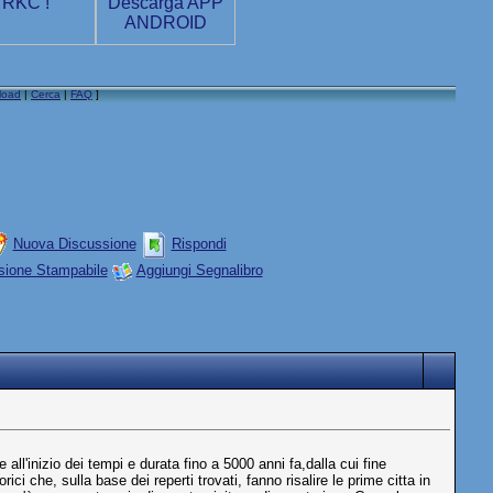
load
|
Cerca
|
FAQ
]
Nuova Discussione
Rispondi
sione Stampabile
Aggiungi Segnalibro
all'inizio dei tempi e durata fino a 5000 anni fa,dalla cui fine
ci che, sulla base dei reperti trovati, fanno risalire le prime citta in