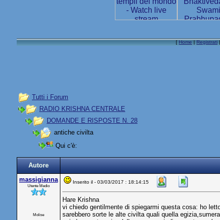
[
Home
|
Registrati
Tutti i Forum
RADIO KRISHNA CENTRALE
DOMANDE E RISPOSTE N. 28
antiche civilta
Qui c'è:
Autore
massigianna
Inserito il - 03/03/2017 : 18:14:15
Utente Medio
Hare Krishna
vi chiedo gentilmente di spiegarmi questa cosa: ho letto i
sarebbero sorte le alte civilta quali quella egizia,sumera
Molise