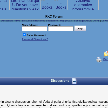
RKC Forum
|
Discussioni Attive
|
Discussioni Recenti
|
Segnalibro
|
Msg privati
|
Sondaggi Attivi
|
Utenti
|
Down
Nome Utente:
Password:
Salva Password
Password Dimenticata?
Ver
Discussione
n alcune discussioni che nei Veda si parla di un'antica civilta vedica,risalente 
 etc. Questa teoria è ovviamente in disaccordo con quella degli scienzati e stori