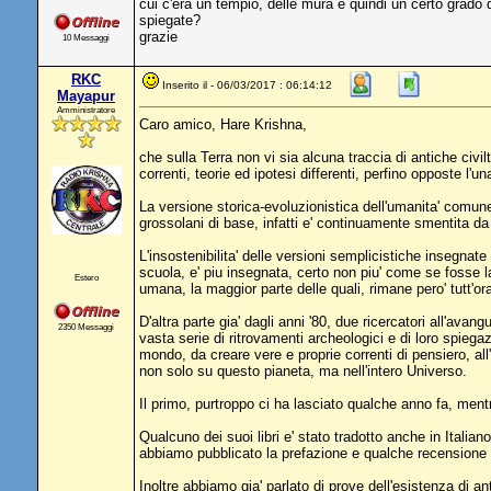
cui c'era un tempio, delle mura e quindi un certo grado 
spiegate?
grazie
10 Messaggi
RKC
Inserito il - 06/03/2017 : 06:14:12
Mayapur
Amministratore
Caro amico, Hare Krishna,
che sulla Terra non vi sia alcuna traccia di antiche civi
correnti, teorie ed ipotesi differenti, perfino opposte l'una 
La versione storica-evoluzionistica dell'umanita' comune
grossolani di base, infatti e' continuamente smentita da 
L'insostenibilita' delle versioni semplicistiche insegnat
scuola, e' piu insegnata, certo non piu' come se fosse l
Estero
umana, la maggior parte delle quali, rimane pero' tutt'ora
D'altra parte gia' dagli anni '80, due ricercatori all'
2350 Messaggi
vasta serie di ritrovamenti archeologici e di loro spiegaz
mondo, da creare vere e proprie correnti di pensiero, all'
non solo su questo pianeta, ma nell'intero Universo.
Il primo, purtroppo ci ha lasciato qualche anno fa, ment
Qualcuno dei suoi libri e' stato tradotto anche in Italiano 
abbiamo pubblicato la prefazione e qualche recensione d
Inoltre abbiamo gia' parlato di prove dell'esistenza di an