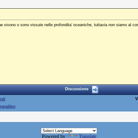
he vivono o sono vissute nelle profondita' oceaniche, tuttavia non siamo al corr
Discussione
V
ndi
egnalibro
Powered by
Translate