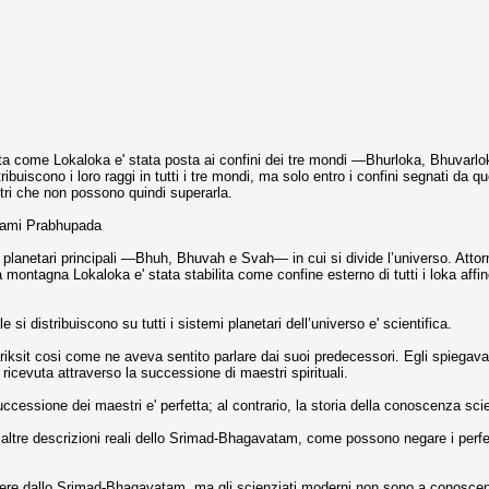
 come Lokaloka e' stata posta ai confini dei tre mondi —Bhurloka, Bhuvarloka 
distribuiscono i loro raggi in tutti i tre mondi, ma solo entro i confini segnat
stri che non possono quindi superarla.
vami Prabhupada
 planetari principali —Bhuh, Bhuvah e Svah— in cui si divide l’universo. Attorno
ontagna Lokaloka e' stata stabilita come confine esterno di tutti i loka affinche
 si distribuiscono su tutti i sistemi planetari dell’universo e' scientifica.
sit cosi come ne aveva sentito parlare dai suoi predecessori. Egli spiegava
cevuta attraverso la successione di maestri spirituali.
cessione dei maestri e' perfetta; al contrario, la storia della conoscenza scien
le altre descrizioni reali dello Srimad-Bhagavatam, come possono negare i perf
re dallo Srimad-Bhagavatam, ma gli scienziati moderni non sono a conoscenza 