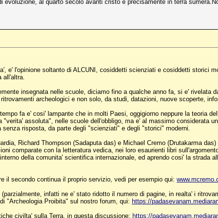
di evoluzione, al quarto secolo avanti cristo e precisamente in terra sumera.N
lta', e' l'opinione soltanto di ALCUNI, cosiddetti scienziati e cosiddetti storic
all'altra.
mente insegnata nelle scuole, diciamo fino a qualche anno fa, si e' rivelata da
ritrovamenti archeologici e non solo, da studi, datazioni, nuove scoperte, info
e tempo fa e' cosi' lampante che in molti Paesi, oggigiorno neppure la teoria del
a "verita' assoluta", nelle scuole dell'obbligo, ma e' al massimo considerata u
 senza risposta, da parte degli "scienziati" e degli "storici" moderni.
avanguardia, Richard Thompson (Sadaputa das) e Michael Cremo (Drutakarma das)
ioni comparate con la letteratura vedica, nei loro esaurienti libri sull'argomento
interno della comunita' scientifica internazionale, ed aprendo cosi' la strada al
re il secondo continua il proprio servizio, vedi per esempio qui:
www.mcremo.
(parzialmente, infatti ne e' stato ridotto il numero di pagine, in realta' i ritrova
i "Archeologia Proibita" sul nostro forum, qui:
https://padasevanam.mediara
tiche civilta' sulla Terra, in questa discussione:
https://padasevanam.mediar