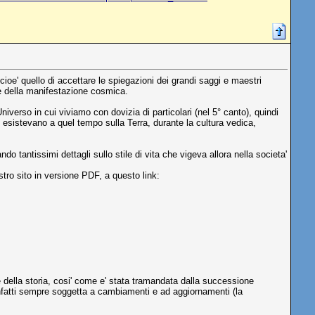
cioe' quello di accettare le spiegazioni dei grandi saggi e maestri
ale della manifestazione cosmica.
iverso in cui viviamo con dovizia di particolari (nel 5° canto), quindi
che esistevano a quel tempo sulla Terra, durante la cultura vedica,
ndo tantissimi dettagli sullo stile di vita che vigeva allora nella societa'
tro sito in versione PDF, a questo link:
della storia, cosi' come e' stata tramandata dalla successione
e' infatti sempre soggetta a cambiamenti e ad aggiornamenti (la