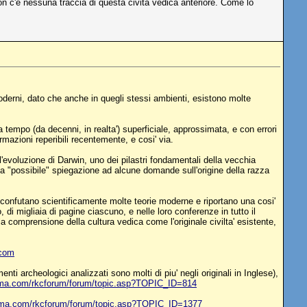
on c'è nessuna traccia di questa civita vedica anteriore. Come lo
i moderni, dato che anche in quegli stessi ambienti, esistono molte
 tempo (da decenni, in realta') superficiale, approssimata, e con errori
rmazioni reperibili recentemente, e cosi' via.
l'evoluzione di Darwin, uno dei pilastri fondamentali della vecchia
na "possibile" spiegazione ad alcune domande sull'origine della razza
 confutano scientificamente molte teorie moderne e riportano una cosi'
, di migliaia di pagine ciascuno, e nelle loro conferenze in tutto il
la comprensione della cultura vedica come l'originale civilta' esistente,
com
menti archeologici analizzati sono molti di piu' negli originali in Inglese),
ma.com/rkcforum/forum/topic.asp?TOPIC_ID=814
ama.com/rkcforum/forum/topic.asp?TOPIC_ID=1377