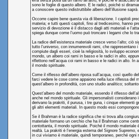
erra senza posa da un ramo all’altro, e poiché è attaccato al
sono le foglie di questo albero. E le radici, poiché si diraman
a conoscere questo indistruttibile albero dell’illusione sapr
Occorre capire bene questa via di liberazione. I capitoli pre
materia; e tutti questi capitoli, fino al tredicesimo, hanno p
servizio di devozione è il distacco dagli atti materiali e l’at
spiega dunque come l’uomo può troncare i legami che lo tra
La radice dell’esistenza materiale cresce verso l’alto; ciò si
tutto l’universo, con innumerevoli rami, che rappresentano i di
compiute dagli esseri, cioè la religiosità, lo sviluppo econo
mondo, un albero coi rami in basso e le radici in alto, eppur
riflettono nell’acqua coi rami in basso e le radici in alto. In 
il mondo spirituale.
Come il riflesso dell’albero riposa sull’acqua, così quello de
farci vedere le cose come appaiono nella luce riflessa del 
quest’albero in profondità, con uno studio analitico; soltanto
Quest’albero del mondo materiale, essendo il riflesso dell’al
anche nel mondo spirituale. Gli impersonalisti considerano il
derivano la prakriti, il purusa, i tre guna, i cinque elementi
gli altri elementi materiali. In questo modo essi compongono
Se il Brahman è la radice significa che si trova alla congiun
materiale formano un cerchio che ha il Brahman come centro;
centottanta, il mondo spirituale. Poiché il mondo materiale è i
realtà. La prakriti è l’energia esterna del Signore Supremo
in cui viviamo è materiale, quindi temporaneo, perché ogni r