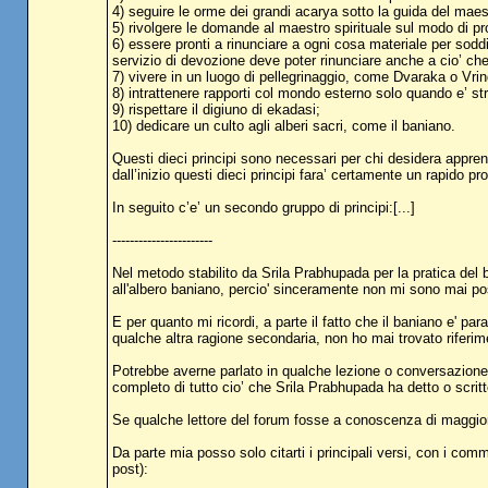
4) seguire le orme dei grandi acarya sotto la guida del maest
5) rivolgere le domande al maestro spirituale sul modo di pr
6) essere pronti a rinunciare a ogni cosa materiale per sodd
servizio di devozione deve poter rinunciare anche a cio’ ch
7) vivere in un luogo di pellegrinaggio, come Dvaraka o Vri
8) intrattenere rapporti col mondo esterno solo quando e’ st
9) rispettare il digiuno di ekadasi;
10) dedicare un culto agli alberi sacri, come il baniano.
Questi dieci principi sono necessari per chi desidera appren
dall’inizio questi dieci principi fara’ certamente un rapido p
In seguito c’e’ un secondo gruppo di principi:[...]
-----------------------
Nel metodo stabilito da Srila Prabhupada per la pratica del b
all'albero baniano, percio' sinceramente non mi sono mai po
E per quanto mi ricordi, a parte il fatto che il baniano e' par
qualche altra ragione secondaria, non ho mai trovato riferimen
Potrebbe averne parlato in qualche lezione o conversazione
completo di tutto cio’ che Srila Prabhupada ha detto o scritto
Se qualche lettore del forum fosse a conoscenza di maggiori
Da parte mia posso solo citarti i principali versi, con i com
post):