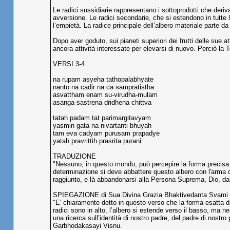
Le radici sussidiarie rappresentano i sottoprodotti che deriv
avversione. Le radici secondarie, che si estendono in tutte l
l’empietà. La radice principale dell’albero materiale parte da
Dopo aver goduto, sui pianeti superiori dei frutti delle sue a
ancora attività interessate per elevarsi di nuovo. Perciò la 
VERSI 3-4
na rupam asyeha tathopalabhyate
nanto na cadir na ca sampratistha
asvattham enam su-virudha-mulam
asanga-sastrena dridhena chittva
tatah padam tat parimargitavyam
yasmin gata na nivartanti bhuyah
tam eva cadyam purusam prapadye
yatah pravrittih prasrita purani
TRADUZIONE
"Nessuno, in questo mondo, può percepire la forma precisa d
determinazione si deve abbattere questo albero con l'arma de
raggiunto, e là abbandonarsi alla Persona Suprema, Dio, dal
SPIEGAZIONE di Sua Divina Grazia Bhaktivedanta Svami
"E' chiaramente detto in questo verso che la forma esatta 
radici sono in alto, l’albero si estende verso il basso, ma 
una ricerca sull’identità di nostro padre, del padre di nostr
Garbhodakasayi Visnu.