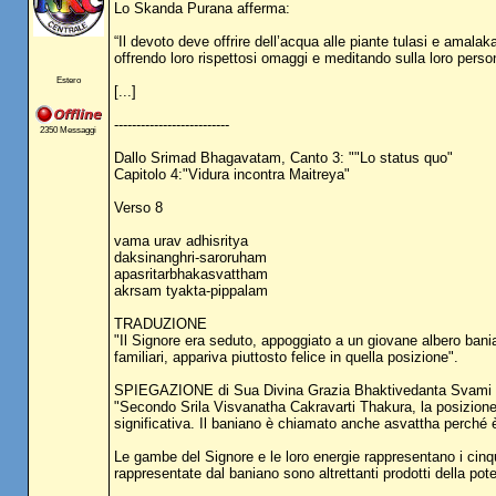
Lo Skanda Purana afferma:
“Il devoto deve offrire dell’acqua alle piante tulasi e amal
offrendo loro rispettosi omaggi e meditando sulla loro perso
Estero
[...]
--------------------------
2350 Messaggi
Dallo Srimad Bhagavatam, Canto 3: ""Lo status quo"
Capitolo 4:"Vidura incontra Maitreya"
Verso 8
vama urav adhisritya
daksinanghri-saroruham
apasritarbhakasvattham
akrsam tyakta-pippalam
TRADUZIONE
"Il Signore era seduto, appoggiato a un giovane albero banian
familiari, appariva piuttosto felice in quella posizione".
SPIEGAZIONE di Sua Divina Grazia Bhaktivedanta Svami
"Secondo Srila Visvanatha Cakravarti Thakura, la posizione
significativa. Il baniano è chiamato anche asvattha perché 
Le gambe del Signore e le loro energie rappresentano i cinque e
rappresentate dal baniano sono altrettanti prodotti della pote