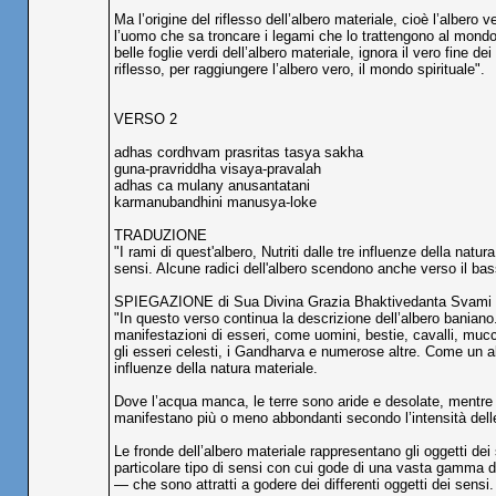
Ma l’origine del riflesso dell’albero materiale, cioè l’albero v
l’uomo che sa troncare i legami che lo trattengono al mondo m
belle foglie verdi dell’albero materiale, ignora il vero fine 
riflesso, per raggiungere l’albero vero, il mondo spirituale".
VERSO 2
adhas cordhvam prasritas tasya sakha
guna-pravriddha visaya-pravalah
adhas ca mulany anusantatani
karmanubandhini manusya-loke
TRADUZIONE
"I rami di quest'albero, Nutriti dalle tre influenze della natu
sensi. Alcune radici dell'albero scendono anche verso il ba
SPIEGAZIONE di Sua Divina Grazia Bhaktivedanta Svami
"In questo verso continua la descrizione dell’albero baniano. I
manifestazioni di esseri, come uomini, bestie, cavalli, mucc
gli esseri celesti, i Gandharva e numerose altre. Come un alb
influenze della natura materiale.
Dove l’acqua manca, le terre sono aride e desolate, mentre a
manifestano più o meno abbondanti secondo l’intensità delle
Le fronde dell’albero materiale rappresentano gli oggetti dei
particolare tipo di sensi con cui gode di una vasta gamma di 
— che sono attratti a godere dei differenti oggetti dei sensi. 