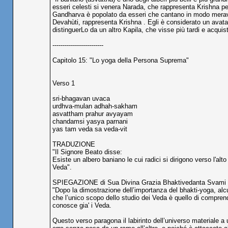
esseri celesti si venera Narada, che rappresenta Krishna per
Gandharva è popolato da esseri che cantano in modo meraviglioso
Devahùti, rappresenta Krishna . Egli è considerato un avat
distinguerLo da un altro Kapila, che visse più tardi e acqui
-------------------------
Capitolo 15: "Lo yoga della Persona Suprema"
Verso 1
sri-bhagavan uvaca
urdhva-mulan adhah-sakham
asvattham prahur avyayam
chandamsi yasya parnani
yas tam veda sa veda-vit
TRADUZIONE
"Il Signore Beato disse:
Esiste un albero baniano le cui radici si dirigono verso l'alto
Veda".
SPIEGAZIONE di Sua Divina Grazia Bhaktivedanta Svami
"Dopo la dimostrazione dell’importanza del bhakti-yoga, alc
che l’unico scopo dello studio dei Veda è quello di comprend
conosce gia' i Veda.
Questo verso paragona il labirinto dell’universo materiale a 