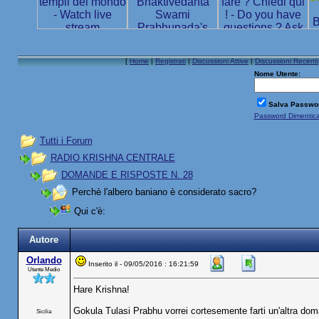
[
Home
|
Registrati
|
Discussioni Attive
|
Discussioni Recenti
Nome Utente:
Salva Passwo
Password Dimentic
Tutti i Forum
RADIO KRISHNA CENTRALE
DOMANDE E RISPOSTE N. 28
Perchè l'albero baniano è considerato sacro?
Qui c'è:
Autore
Orlando
Inserito il - 09/05/2016 : 16:21:59
Utente Medio
Hare Krishna!
Gokula Tulasi Prabhu vorrei cortesemente farti un'altra do
Sicilia