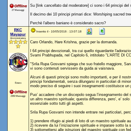
Su [link cancellato dal moderatore] ci sono i 64 principi de
27 Messaggi
Il decimo dei 10 principi primari dice: Worshiping sacred tre
Perchè l'albero baniano è considerato sacro?
RKC
Inserito il - 10/05/2016 : 13:07:18
Mayapur
Amministratore
Caro Orlando, Hare Krishna, grazie per la domanda.
I 64 principi devozionali, tra cui quello riguardante l'adoraz
Svami Prabhupada, nel Capitolo 6, intitolato "L’ARTE 
"Srila Rupa Gosvami spiega che suo fratello maggiore, Sanat
vi sono contenuti servissero da guida ai vaisnava.
Alcuni di questi principi sono molto importanti, e per il nost
principi fondamentali, senza dilungarsi in particolari di mino
Estero
modo preciso di seguire i suoi insegnamenti costituisce un p
Puo’ accadere che un discepolo segua l’insegnamento del su
2350 Messaggi
un altro maestro spirituale; questa differenza, pero’, e’ solo
essenziale sotto tutti gli aspetti.
Srila Rupa Gosvami non intende entrare nei particolari, perci
1) prendere rifugio ai piedi di loto di un maestro spirituale au
2) ricevere da lui l’iniziazione spirituale e imparare sotto la
3) sottomettersi alle istruzioni del maestro spirituale con f