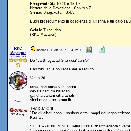
Bhagavad Gita 10.26 e 15.1-4
Nettare della Devozione - Capitolo 7
Srimad Bhagavatam 3.4.8
Buon proseguimento in coscienza di Krishna e un caro salut
Gokula Tulasi das
(RKC Mayapur)
RKC
Inserito il - 10/05/2016 : 13:26:11
Mayapur
Amministratore
Da "La Bhagavad Gita cosi' com'e'"
Capitolo 10: "L’opulenza dell’Assoluto"
Verso 26
asvatthah sarva-vriksanam
devarsinam ca naradah
gandharvanam citrarathah
siddhanam kapilo munih
Estero
TRADUZIONE
"Tra gli alberi sono il baniano e tra i saggi del regno celes
2350 Messaggi
Kapila".
SPIEGAZIONE di Sua Divina Grazia Bhaktivedanta Svami
"Il baniano (asvattha) è uno degli alberi più belli e più grand