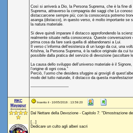
Così si arriverà a Dio, la Persona Suprema, che è la fine di 
Suprema, attraverso la compagnia dei saggi che Lo conosco
distaccarcene sempre più; con la conoscenza potremo troncare 
asanga (distacco), in questo verso, è molto importante se si
la natura materiale.
Si deve quindi imparare il distacco approfondendo la scienza
realmente situate nella conoscenza. Queste conversazioni co
prima cosa da fare sarà quella di abbandonarsi a Lui.
Il verso c’informa dell’esistenza di un luogo da cui, una volta
Krishna, la Persona Suprema, è la radice originale da cui tu
possibile dalla pratica del servizio di devozione (ascoltare le
La causa dello sviluppo dell’universo materiale è il Signo
l’origine di ogni cosa.”
Perciò, l’uomo che desidera sfuggire ai grovigli di quest’al
modo del tutto naturale, il distacco da questa manifestazion
--------------------------------
RKC
Inserito il - 10/05/2016 : 13:59:20
Mayapur
Amministratore
Dal Nettare della Devozione - Capitolo 7: "Dimostrazione dei
[...]
Dedicare un culto agli alberi sacri