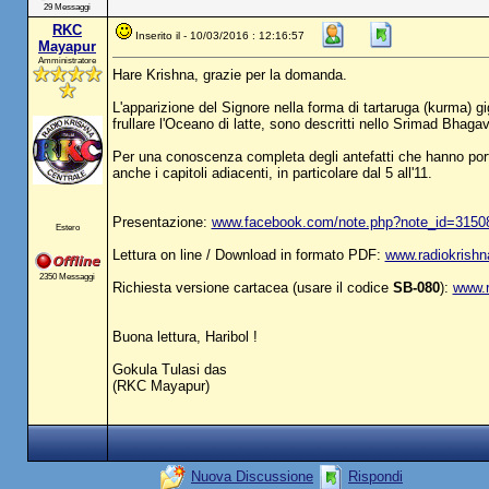
29 Messaggi
RKC
Inserito il - 10/03/2016 : 12:16:57
Mayapur
Amministratore
Hare Krishna, grazie per la domanda.
L'apparizione del Signore nella forma di tartaruga (kurma) gi
frullare l'Oceano di latte, sono descritti nello Srimad Bhaga
Per una conoscenza completa degli antefatti che hanno porta
anche i capitoli adiacenti, in particolare dal 5 all'11.
Presentazione:
www.facebook.com/note.php?note_id=3150
Estero
Lettura on line / Download in formato PDF:
www.radiokrishna
2350 Messaggi
Richiesta versione cartacea (usare il codice
SB-080
):
www.r
Buona lettura, Haribol !
Gokula Tulasi das
(RKC Mayapur)
Nuova Discussione
Rispondi