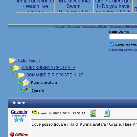
[
Home
|
Registrati
|
Discussioni Attive
|
Discussioni Recenti
Nome Utente:
Salva Passwo
Password Dimentic
Tutti i Forum
RADIO KRISHNA CENTRALE
DOMANDE E RISPOSTE N. 27
Kurma avatara
Qui c'è:
Autore
Govinda
Inserito il - 09/03/2016 : 23:51:14
Utente Medio
Dove posso trovare i lila di Kurma avatara? Grazie, Hare K