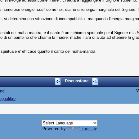
ci si rivolge ad essa come "Hare", ci aiuta a raggiungere il Signore supremo.
numerose energie, cosi' come noi, siamo un'energia marginale del Signore: le e
re, si determina una situazione di incompatibilita', ma quando l'energia margin
tali del maha-mantra, e il canto è un richiamo spirituale per il Signore e la S
ro di un bambino che chiama la madre: madre Hara ci aiuta ad ottenere la grazi
spirituale e' efficace quanto il canto del maha-mantra
Discussione
V
ndi
egnalibro
Powered by
Translate