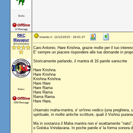
Sicilia
12 Messaggi
RKC
Inserito il - 11/12/2015 : 18:01:37
Mayapur
Amministratore
Caro Antonio, Hare Krishna, grazie molte per il tuo intere
E' sempre un piacere rispondere alle tue domande in propo
Storicamente parlando, il mantra di 16 parole sanscrite
Hare Krishna
Hare Krishna
Krishna Krishna
Hare Hare
Hare Rama
Estero
Hare Rama
Rama Rama
Hare Hare,
2350 Messaggi
chiamato maha-mantra, e' un'inno vedico (una preghiera, un'
spirituale, in molte antiche scritture, quali il Vishnu pur
Ma in sostanza il Maha mantra non e' esattamente "nato", e
o Goloka Vrindavana. In poche parole e' la forma sonora d