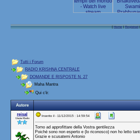
[
Home
|
Registrati
Tutti i Forum
RADIO KRISHNA CENTRALE
DOMANDE E RISPOSTE N. 27
Maha Mantra
Qui c'è:
Autore
reisal
Inserito il - 11/12/2015 : 14:59:54
Utente Medio
Torno ad approfittare della Vostra gentilezza
Poiché sono non esperto e (lo riconosco) non ho letto tan
Grazie e scusatemi Antonio