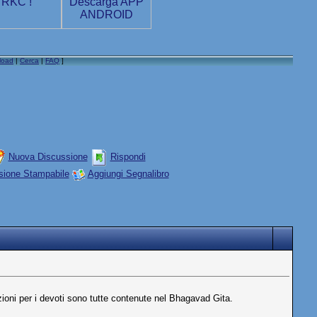
load
|
Cerca
|
FAQ
]
Nuova Discussione
Rispondi
sione Stampabile
Aggiungi Segnalibro
ioni per i devoti sono tutte contenute nel Bhagavad Gita.