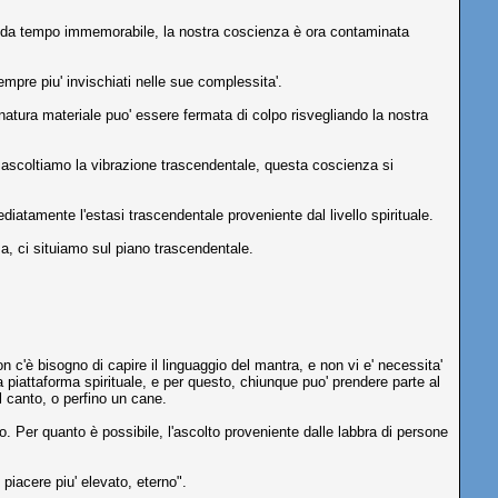
ura da tempo immemorabile, la nostra coscienza è ora contaminata
empre piu' invischiati nelle sue complessita'.
a natura materiale puo' essere fermata di colpo risvegliando la nostra
do ascoltiamo la vibrazione trascendentale, questa coscienza si
atamente l'estasi trascendentale proveniente dal livello spirituale.
za, ci situiamo sul piano trascendentale.
on c'è bisogno di capire il linguaggio del mantra, e non vi e' necessita'
piattaforma spirituale, e per questo, chiunque puo' prendere parte al
 canto, o perfino un cane.
 Per quanto è possibile, l'ascolto proveniente dalle labbra di persone
piacere piu' elevato, eterno".