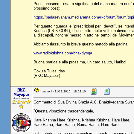
Puoi conoscere l'esatto significato del maha mantra cosi
prossimo post):
https://padasevanam.mediarama.com/rkcforum/forum/to
Per quanto riguarda le "prescrizioni per i devoti", se inte
Krishna (I.S.K.CON.), e' descritto molte volte in diverse
ai discepoli, nonche' messo in atto nei templi del Movimen
Abbiamo riassunto in breve questo metodo alla pagina:
www.radiokrishna.com/bhaktiyoga
Buona pratica e alla prossima, un caro saluto, Haribol !
Gokula Tulasi das
(RKC Mayapur)
RKC
Inserito il - 11/12/2015 : 18:02:10
Mayapur
Amministratore
Commento di Sua Divina Grazia A.C. Bhaktivedanta Swam
"Questa vibrazione trascendentale,
Hare Krishna Hare Krishna, Krishna Krishna, Hare Hare,
Hare Rama, Hare Rama, Rama Rama, Hare Hare
e' il metodo sublime per risvegliare la nostra coscienza di