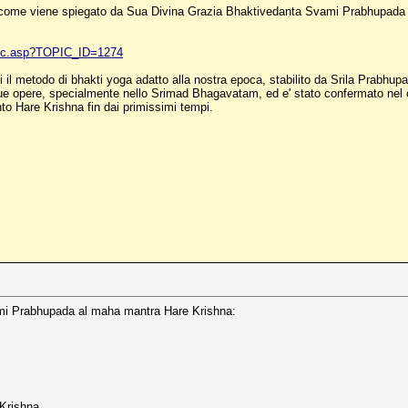
' come viene spiegato da Sua Divina Grazia Bhaktivedanta Svami Prabhupada le
pic.asp?TOPIC_ID=1274
ndi il metodo di bhakti yoga adatto alla nostra epoca, stabilito da Srila Prabhu
 sue opere, specialmente nello Srimad Bhagavatam, ed e' stato confermato nel 
to Hare Krishna fin dai primissimi tempi.
i Prabhupada al maha mantra Hare Krishna:
 Krishna.