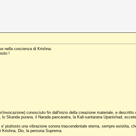
sse nella coscienza di Krishna.
sito !
invocazione) conosciuto fin dall'inizio della creazione materiale, e descritto c
ana, lo Skanda purana, il Narada pancaratra, la Kali-santarana Upanishad, eccete
' piuttosto una vibrazione sonora trascendentale eterna, sempre esistita, che 
i Krishna, Dio, la persona Suprema.