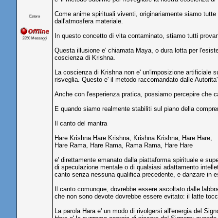
Come anime spirituali viventi, originariamente siamo tutt
Estero
dall'atmosfera materiale.
In questo concetto di vita contaminato, stiamo tutti provand
2350 Messaggi
Questa illusione e' chiamata Maya, o dura lotta per l'esiste
coscienza di Krishna.
La coscienza di Krishna non e' un'imposizione artificiale s
risveglia. Questo e' il metodo raccomandato dalle Autorita' 
Anche con l'esperienza pratica, possiamo percepire che can
E quando siamo realmente stabiliti sul piano della comprens
Il canto del mantra
Hare Krishna Hare Krishna, Krishna Krishna, Hare Hare,
Hare Rama, Hare Rama, Rama Rama, Hare Hare
e' direttamente emanato dalla piattaforma spirituale e supera
di speculazione mentale o di qualsiasi adattamento intell
canto senza nessuna qualifica precedente, e danzare in es
Il canto comunque, dovrebbe essere ascoltato dalle labbra 
che non sono devote dovrebbe essere evitato: il latte tocca
La parola Hara e' un modo di rivolgersi all'energia del Sign