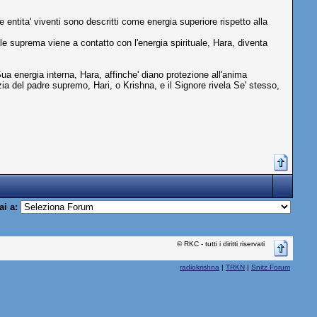
ntita' viventi sono descritti come energia superiore rispetto alla
ale suprema viene a contatto con l'energia spirituale, Hara, diventa
ua energia interna, Hara, affinche' diano protezione all'anima
a del padre supremo, Hari, o Krishna, e il Signore rivela Se' stesso,
ai a:
© RKC - tutti i diritti riservati
radiokrishna
|
TRKN
|
Snitz Forum