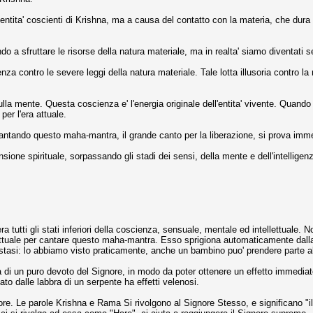
e entita' coscienti di Krishna, ma a causa del contatto con la materia, che d
o a sfruttare le risorse della natura materiale, ma in realta' siamo diventati s
nza contro le severe leggi della natura materiale. Tale lotta illusoria contro l
ulla mente. Questa coscienza e' l'energia originale dell'entita' vivente. Quan
per l'era attuale.
tando questo maha-mantra, il grande canto per la liberazione, si prova immedi
ione spirituale, sorpassando gli stadi dei sensi, della mente e dell'intelligen
 tutti gli stati inferiori della coscienza, sensuale, mentale ed intellettuale. N
ettuale per cantare questo maha-mantra. Esso sprigiona automaticamente dalla 
tasi: lo abbiamo visto praticamente, anche un bambino puo' prendere parte al
di un puro devoto del Signore, in modo da poter ottenere un effetto immediato.
to dalle labbra di un serpente ha effetti velenosi.
ore. Le parole Krishna e Rama Si rivolgono al Signore Stesso, e significano "il 