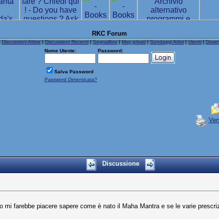
RKC Forum
|
Discussioni Attive
|
Discussioni Recenti
|
Segnalibro
|
Msg privati
|
Sondaggi Attivi
|
Utenti
|
Down
Nome Utente:
Password:
Salva Password
Password Dimenticata?
Ver
Discussione
to mi farebbe piacere sapere come è nato il Maha Mantra e se le varie prescriz