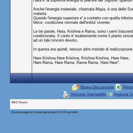
Hara e' la suprema energia di piacere del Signore: quando 
Anche l'energia materiale, chiamata Maya, è una delle Sue 
materia.
Quando l'energia superiore e' a contatto con quella inferio
felice, condizione normale dell'entita' vivente.
Le tre parole, Hara, Krishna e Rama, sono i semi trascenden
condizionata. Il canto e' esattamente come il pianto since
ad un tale sincero devoto.
In questa era quindi, nessun altro metodo di realizzazione 
Hare Krishna Hare Krishna, Krishna Krishna, Hare Hare,
Hare Rama, Hare Rama, Rama Rama, Hare Hare".
Nuova Discussione
Rispo
Versione Stampabile
Aggiungi S
RKC Forum
Questa pagina è stata generata in 0,16 secondi.