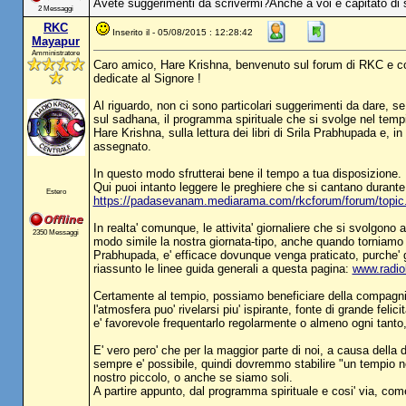
Avete suggerimenti da scrivermi?Anche a voi è capitato di s
2 Messaggi
RKC
Inserito il - 05/08/2015 : 12:28:42
Mayapur
Amministratore
Caro amico, Hare Krishna, benvenuto sul forum di RKC e com
dedicate al Signore !
Al riguardo, non ci sono particolari suggerimenti da dare, se
sul sadhana, il programma spirituale che si svolge nel tempi
Hare Krishna, sulla lettura dei libri di Srila Prabhupada e, i
assegnato.
In questo modo sfrutterai bene il tempo a tua disposizione.
Qui puoi intanto leggere le preghiere che si cantano durante i
Estero
https://padasevanam.mediarama.com/rkcforum/forum/top
In realta' comunque, le attivita' giornaliere che si svolgon
2350 Messaggi
modo simile la nostra giornata-tipo, anche quando torniamo a 
Prabhupada, e' efficace dovunque venga praticato, purche' gl
riassunto le linee guida generali a questa pagina:
www.radio
Certamente al tempio, possiamo beneficiare della compagnia d
l'atmosfera puo' rivelarsi piu' ispirante, fonte di grande fel
e' favorevole frequentarlo regolarmente o almeno ogni tant
E' vero pero' che per la maggior parte di noi, a causa della 
sempre e' possibile, quindi dovremmo stabilire "un tempio ne
nostro piccolo, o anche se siamo soli.
A partire appunto, dal programma spirituale e cosi' via, com