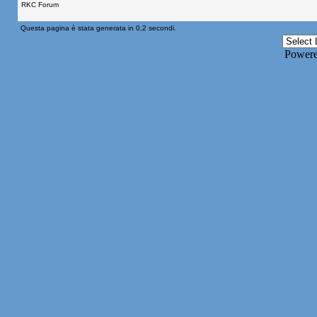
RKC Forum
Questa pagina è stata generata in 0,2 secondi.
Power