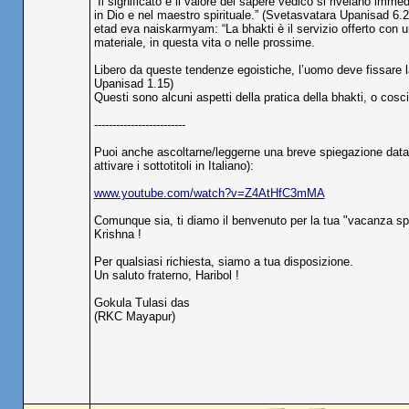
“Il significato e il valore del sapere vedico si rivelano imm
in Dio e nel maestro spirituale.” (Svetasvatara Upanisad
etad eva naiskarmyam: “La bhakti è il servizio offerto con u
materiale, in questa vita o nelle prossime.
Libero da queste tendenze egoistiche, l’uomo deve fissare
Upanisad 1.15)
Questi sono alcuni aspetti della pratica della bhakti, o coscie
-------------------------
Puoi anche ascoltarne/leggerne una breve spiegazione data d
attivare i sottotitoli in Italiano):
www.youtube.com/watch?v=Z4AtHfC3mMA
Comunque sia, ti diamo il benvenuto per la tua "vacanza spi
Krishna !
Per qualsiasi richiesta, siamo a tua disposizione.
Un saluto fraterno, Haribol !
Gokula Tulasi das
(RKC Mayapur)