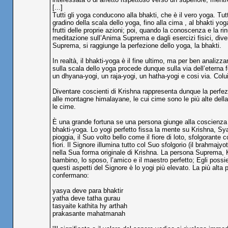
[...]
Tutti gli yoga conducono alla bhakti, che è il vero yoga. Tu
gradino della scala dello yoga, fino alla cima , al bhakti yo
frutti delle proprie azioni; poi, quando la conoscenza e la 
meditazione sull’Anima Suprema e dagli esercizi fisici, div
Suprema, si raggiunge la perfezione dello yoga, la bhakti.
In realtà, il bhakti-yoga è il fine ultimo, ma per ben analiz
sulla scala dello yoga procede dunque sulla via dell’eterna 
un dhyana-yogi, un raja-yogi, un hatha-yogi e cosi via. Colui 
Diventare coscienti di Krishna rappresenta dunque la perfez
alle montagne himalayane, le cui cime sono le più alte della 
le cime.
È una grande fortuna se una persona giunge alla coscienza d
bhakti-yoga. Lo yogi perfetto fissa la mente su Krishna, Sy
pioggia, il Suo volto bello come il fiore di loto, sfolgorante c
fiori. Il Signore illumina tutto col Suo sfolgorio (il brahma
nella Sua forma originale di Krishna. La persona Suprema, K
bambino, lo sposo, l’amico e il maestro perfetto; Egli possie
questi aspetti del Signore è lo yogi più elevato. La più alta
confermano:
yasya deve para bhaktir
yatha deve tatha gurau
tasyaite kathita hy arthah
prakasante mahatmanah