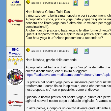
vista
Inserito il - 05/08/2015 : 14:40:13
Nuovo Utente
Hare Krishna Gokula Tulai Das,
ti ringrazio per la bellissima risposta e per i suggerimenti ch
A proposito di yoga, pratico yoga (hata yoga) da qualche me
pensato che l'hata yoga non è altro che un veicolo per raggi
2 Messaggi
combinazione!!).
Anche i devoti praticano hata yoga o le altre forme di yoga?
Qual'è il rapporto tra fisico e spirito nella pratica spirituale 
Fare hata yoga è un'azione peccaminosa secondo te?
RKC
Inserito il - 06/08/2015 : 10:49:00
Mayapur
Amministratore
Hare Krishna, grazie delle domande.
A proposito dell'hatha o di altri tipi di "yoga", e del fatto 
questa discussione, che ti invito a leggere:
https://padasevanam.mediarama.com/rkcforum/forum/top
Ls pratica del bhakti yoga pero' e' superiore perche' ci rista
trasformare il corpo fisico in spirituale, cosa che nessun a
nostra epoca, cio' non e' possibile, come si diceva).
Estero
Quando la nostra pratica del bhakti yoga e' giunta alla perfe
agire di nuovo il nostro corpo spirituale originale, "svarup
2350 Messaggi
In altre parole, il corpo di un devoto diventa gradualmente sp