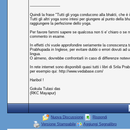
--------------------------
Quindi la frase "Tutti gli yoga conducono alla bhakti, che è i
Tutti gli altri yoga sono intesi per giungere al punto della 
raggiungere la perfezione dello yoga.
Per favore fammi sapere se qualcosa non ti e' chiaro o se no
commento in esame.
In effetti chi vuole approfondire seriamente la conoscenza 
Prabhupada in Inglese, per evitare dubbi o errori dovuti ad 
lingua.
O almeno, dovrebbe confrontarli in caso di differenze notev
In rete internet sono disponibili quasi tutti i libri di Srila P
per esempio qui: http://www.vedabase.com/
Haribol !
Gokula Tulasi das
(RKC Mayapur)
Nuova Discussione
Rispondi
Versione Stampabile
Aggiungi Segnalibro