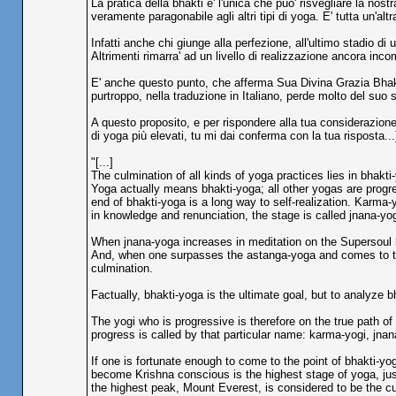
La pratica della bhakti e' l'unica che puo' risvegliare la no
veramente paragonabile agli altri tipi di yoga. E' tutta un'alt
Infatti anche chi giunge alla perfezione, all'ultimo stadio di
Altrimenti rimarra' ad un livello di realizzazione ancora inco
E' anche questo punto, che afferma Sua Divina Grazia Bha
purtroppo, nella traduzione in Italiano, perde molto del suo s
A questo proposito, e per rispondere alla tua considerazion
di yoga più elevati, tu mi dai conferma con la tua risposta...]
"[...]
The culmination of all kinds of yoga practices lies in bhakt
Yoga actually means bhakti-yoga; all other yogas are progr
end of bhakti-yoga is a long way to self-realization. Karma-
in knowledge and renunciation, the stage is called jnana-yo
When jnana-yoga increases in meditation on the Supersoul b
And, when one surpasses the astanga-yoga and comes to the
culmination.
Factually, bhakti-yoga is the ultimate goal, but to analyze
The yogi who is progressive is therefore on the true path of
progress is called by that particular name: karma-yogi, jnana
If one is fortunate enough to come to the point of bhakti-yo
become Krishna conscious is the highest stage of yoga, jus
the highest peak, Mount Everest, is considered to be the cul