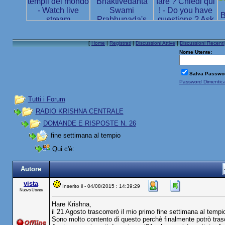
[
Home
|
Registrati
|
Discussioni Attive
|
Discussioni Recenti
Nome Utente:
Salva Passwo
Password Dimentic
Tutti i Forum
RADIO KRISHNA CENTRALE
DOMANDE E RISPOSTE N. 26
fine settimana al tempio
Qui c'è:
Autore
vista
Inserito il - 04/08/2015 : 14:39:29
Nuovo Utente
Hare Krishna,
il 21 Agosto trascorrerò il mio primo fine settimana al temp
Sono molto contento di questo perchè finalmente potrò trasco