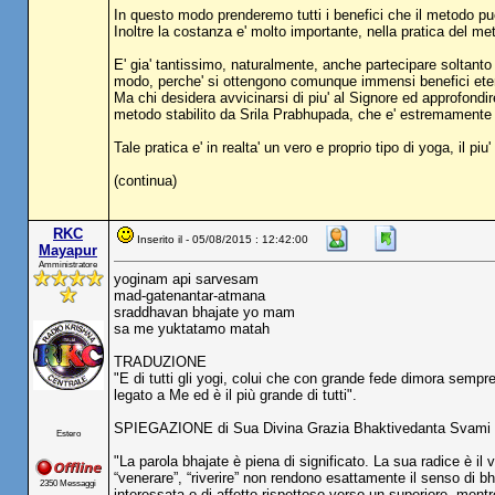
In questo modo prenderemo tutti i benefici che il metodo pu
Inoltre la costanza e' molto importante, nella pratica del m
E' gia' tantissimo, naturalmente, anche partecipare soltanto 
modo, perche' si ottengono comunque immensi benefici eter
Ma chi desidera avvicinarsi di piu' al Signore ed approfondire
metodo stabilito da Srila Prabhupada, che e' estremamente e
Tale pratica e' in realta' un vero e proprio tipo di yoga, il
(continua)
RKC
Inserito il - 05/08/2015 : 12:42:00
Mayapur
Amministratore
yoginam api sarvesam
mad-gatenantar-atmana
sraddhavan bhajate yo mam
sa me yuktatamo matah
TRADUZIONE
"E di tutti gli yogi, colui che con grande fede dimora semp
legato a Me ed è il più grande di tutti".
SPIEGAZIONE di Sua Divina Grazia Bhaktivedanta Svami
Estero
"La parola bhajate è piena di significato. La sua radice è il v
“venerare”, “riverire” non rendono esattamente il senso di 
2350 Messaggi
interessata o di affetto rispettoso verso un superiore, ment