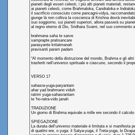
pianeti degli esseri celesti, i più alti pianeti materiali, resta
ai pianeti celesti, come Brahmaloka, Candraloka e Indraloka, 
il sacrificio conosciuto come pancagni-vidya, raccomanda
giunge là non coltiva la coscienza di Krishna dovrà inevitab
suo soggiorno, sui pianeti superiori, allora passerà su pianet
al regno eterno di Dio, Sridhara Svami, nel suo commento a
brahmana saha te sarve
samprapte pratisancare
parasyante kritatmanah
pravisanti param padam
“Al momento della distruzione del mondo, Brahma e gli altri
trasferiti nell’universo spirituale e ciascuno, secondo il prop
VERSO 17
sahasra-yuga-paryantam
ahar yad brahmano viduh
ratrim yuga-sahasrantam
te 'ho-ratra-vido janah
TRADUZIONE
Un giorno di Brahma equivale a mille ere secondo il calcolo t
SPIEGAZIONE
La durata dell’universo materiale è limitata e si manifesta pe
di quattro ere, o yuga: il Satya-yuga, il Treta-yuga, lo Dvapa