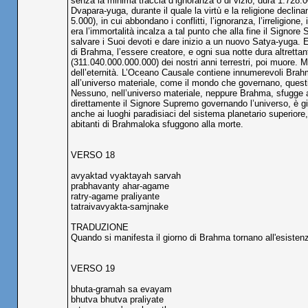
senza la minima traccia d’ignoranza o di vizio, dura 1.728.00
Dvapara-yuga, durante il quale la virtù e la religione decli
5.000), in cui abbondano i conflitti, l’ignoranza, l’irreligion
era l’immortalità incalza a tal punto che alla fine il Signor
salvare i Suoi devoti e dare inizio a un nuovo Satya-yuga. E 
di Brahma, l’essere creatore, e ogni sua notte dura altretta
(311.040.000.000.000) dei nostri anni terrestri, poi muore. M
dell’eternità. L’Oceano Causale contiene innumerevoli Bra
all’universo materiale, come il mondo che governano, quest
Nessuno, nell’universo materiale, neppure Brahma, sfugge all
direttamente il Signore Supremo governando l’universo, è già
anche ai luoghi paradisiaci del sistema planetario superiore
abitanti di Brahmaloka sfuggono alla morte.
VERSO 18
avyaktad vyaktayah sarvah
prabhavanty ahar-agame
ratry-agame praliyante
tatraivavyakta-samjnake
TRADUZIONE
Quando si manifesta il giorno di Brahma tornano all'esistenza
VERSO 19
bhuta-gramah sa evayam
bhutva bhutva praliyate