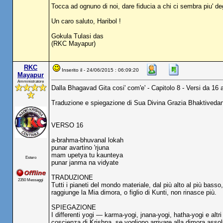
Tocca ad ognuno di noi, dare fiducia a chi ci sembra piu' deg
Un caro saluto, Haribol !
Gokula Tulasi das
(RKC Mayapur)
RKC
Inserito il - 24/06/2015 : 06:09:20
Mayapur
Amministratore
Dalla Bhagavad Gita cosi' com'e' - Capitolo 8 - Versi da 16 
Traduzione e spiegazione di Sua Divina Grazia Bhaktived
VERSO 16
a-brahma-bhuvanal lokah
punar avartino 'rjuna
mam upetya tu kaunteya
Estero
punar janma na vidyate
TRADUZIONE
2350 Messaggi
Tutti i pianeti del mondo materiale, dal più alto al più bas
raggiunge la Mia dimora, o figlio di Kunti, non rinasce più.
SPIEGAZIONE
I differenti yogi — karma-yogi, jnana-yogi, hatha-yogi e altr
coscienza di Krishna, se vogliono arrivare alla dimora assol