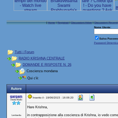
[
Home
|
Registrati
|
Discussioni Attive
|
Discussioni Recenti
Nome Utente:
Salva Passwo
Password Dimentic
Tutti i Forum
RADIO KRISHNA CENTRALE
DOMANDE E RISPOSTE N. 26
Coscienza mondana
Qui c'è:
Autore
gargam
Inserito il - 19/06/2015 : 16:06:20
Utente Medio
Hare Krishna,
in contrapposizione alla coscienza di Krishna, io vedo com
Lombardia