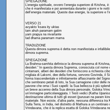
SPIEGAZIONE
L’energia spirituale, ovvero l’energia superiore di Krishna, è 
che è manifestata e poi annientata durante i giorni e le not
dell’energia materiale. Queste due energie, la superiore e l’i
VERSO 21
avyakto 'ksara ity uktas
tam ahuh paramam gatim
yam prapya na nivartante
tad dhama paramam mama
TRADUZIONE
Questa dimora suprema è detta non manifestata e infallibile
dimora suprema.
SPIEGAZIONE
La Brahma-samhita definisce la dimora suprema di Krishna, 
desideri.” In questa dimora Suprema, conosciuta col nome d
cintamani, alberi dei desideri che forniscono a richiesta cib
migliaia di Laksmi, dee della fortuna, servono Govinda, il Sig
forma trascendentale e infinitamente affascinante del Sign
che sembrano petali di loto, la Sua carnagione color delle nu
pavone che orna i Suoi capelli: la Sua bellezza è più splende
un breve accenno della Sua dimora personale, Goloka Vrind
un’immagine particolareggiata. I Testi vedici (Katha Upanis
destinazione ultima di tutti gli esseri (purusan na param kin
materiale. Non esiste, d’altra parte, nessuna differenza tr
Sulla Terra, in India, nel distretto di Mathura a un centinaio d
Vrindavana, che è la replica esatta di Goloka Vrindavana ne