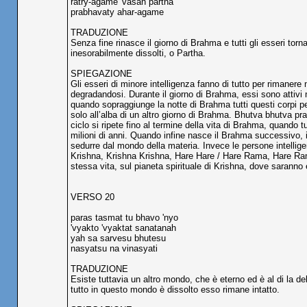
ratry-agame 'vasah partha
prabhavaty ahar-agame
TRADUZIONE
Senza fine rinasce il giorno di Brahma e tutti gli esseri tor
inesorabilmente dissolti, o Partha.
SPIEGAZIONE
Gli esseri di minore intelligenza fanno di tutto per rimanere
degradandosi. Durante il giorno di Brahma, essi sono attivi 
quando sopraggiunge la notte di Brahma tutti questi corpi 
solo all’alba di un altro giorno di Brahma. Bhutva bhutva pra
ciclo si ripete fino al termine della vita di Brahma, quando 
milioni di anni. Quando infine nasce il Brahma successivo, i
sedurre dal mondo della materia. Invece le persone intellig
Krishna, Krishna Krishna, Hare Hare / Hare Rama, Hare Ram
stessa vita, sul pianeta spirituale di Krishna, dove saranno 
VERSO 20
paras tasmat tu bhavo 'nyo
'vyakto 'vyaktat sanatanah
yah sa sarvesu bhutesu
nasyatsu na vinasyati
TRADUZIONE
Esiste tuttavia un altro mondo, che è eterno ed è al di la 
tutto in questo mondo è dissolto esso rimane intatto.