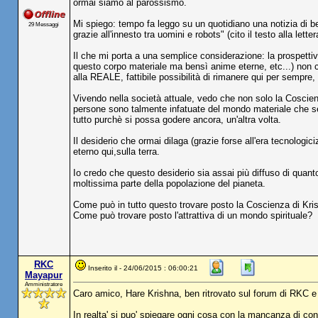
ormai siamo al parossismo.
Mi spiego: tempo fa leggo su un quotidiano una notizia di b
29 Messaggi
grazie all'innesto tra uomini e robots" (cito il testo alla let
Il che mi porta a una semplice considerazione: la prospettiv
questo corpo materiale ma bensì anime eterne, etc...) non 
alla REALE, fattibile possibilità di rimanere qui per sempre,
Vivendo nella società attuale, vedo che non solo la Coscie
persone sono talmente infatuate del mondo materiale che se v
tutto purchè si possa godere ancora, un'altra volta.
Il desiderio che ormai dilaga (grazie forse all'era tecnologici
eterno qui,sulla terra.
Io credo che questo desiderio sia assai più diffuso di quant
moltissima parte della popolazione del pianeta.
Come può in tutto questo trovare posto la Coscienza di Kri
Come può trovare posto l'attrattiva di un mondo spirituale?
RKC
Inserito il - 24/06/2015 : 06:00:21
Mayapur
Amministratore
Caro amico, Hare Krishna, ben ritrovato sul forum di RKC e 
In realta' si puo' spiegare ogni cosa con la mancanza di co