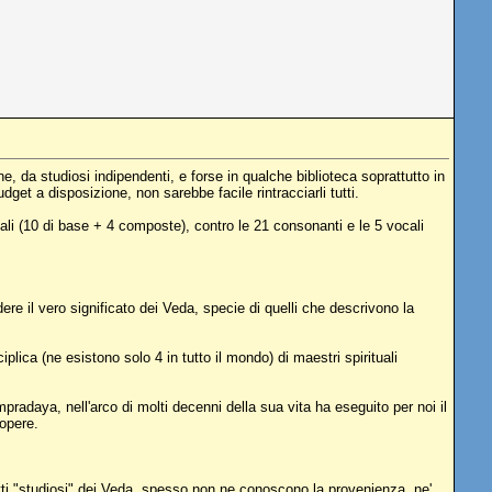
 da studiosi indipendenti, e forse in qualche biblioteca soprattutto in
et a disposizione, non sarebbe facile rintracciarli tutti.
li (10 di base + 4 composte), contro le 21 consonanti e le 5 vocali
ere il vero significato dei Veda, specie di quelli che descrivono la
lica (ne esistono solo 4 in tutto il mondo) di maestri spirituali
aya, nell'arco di molti decenni della sua vita ha eseguito per noi il
 opere.
detti "studiosi" dei Veda, spesso non ne conoscono la provenienza, ne'