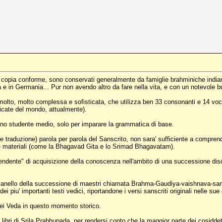
 copia conforme, sono conservati generalmente da famiglie brahminiche indiane,
e in Germania... Pur non avendo altro da fare nella vita, e con un notevole budg
molto, molto complessa e sofisticata, che utilizza ben 33 consonanti e 14 voca
isticate del mondo, attualmente).
uno studente medio, solo per imparare la grammatica di base.
(e traduzione) parola per parola del Sanscrito, non sara' sufficiente a comprend
nze materiali (come la Bhagavad Gita e lo Srimad Bhagavatam).
cendente" di acquisizione della conoscenza nell'ambito di una successione discip
ello della successione di maestri chiamata Brahma-Gaudiya-vaishnava-samprad
dei piu' importanti testi vedici, riportandone i versi sanscriti originali nelle sue
 dei Veda in questo momento storico.
n i libri di Srila Prabhupada, per rendersi conto che la maggior parte dei cosid