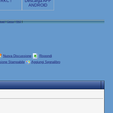
load
|
Cerca
|
FAQ
]
Nuova Discussione
Rispondi
sione Stampabile
Aggiungi Segnalibro