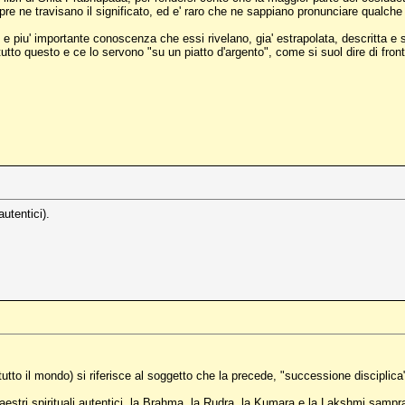
empre ne travisano il significato, ed e' raro che ne sappiano pronunciare qualch
e piu' importante conoscenza che essi rivelano, gia' estrapolata, descritta e s
 tutto questo e ce lo servono "su un piatto d'argento", come si suol dire di fro
autentici).
tutto il mondo) si riferisce al soggetto che la precede, "successione disciplica"
stri spirituali autentici, la Brahma, la Rudra, la Kumara e la Lakshmi samprad