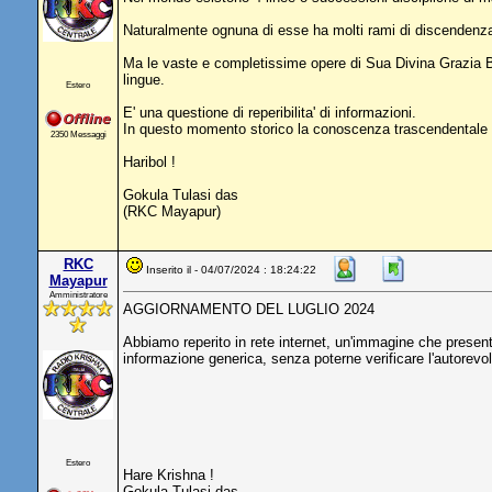
Naturalmente ognuna di esse ha molti rami di discendenza e
Ma le vaste e completissime opere di Sua Divina Grazia Bh
lingue.
Estero
E' una questione di reperibilita' di informazioni.
In questo momento storico la conoscenza trascendentale d
2350 Messaggi
Haribol !
Gokula Tulasi das
(RKC Mayapur)
RKC
Inserito il - 04/07/2024 : 18:24:22
Mayapur
Amministratore
AGGIORNAMENTO DEL LUGLIO 2024
Abbiamo reperito in rete internet, un'immagine che presenta 
informazione generica, senza poterne verificare l'autorev
Estero
Hare Krishna !
Gokula Tulasi das