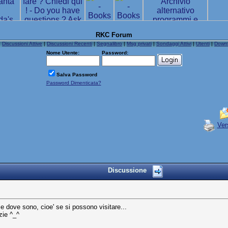
RKC Forum
|
Discussioni Attive
|
Discussioni Recenti
|
Segnalibro
|
Msg privati
|
Sondaggi Attivi
|
Utenti
|
Down
Nome Utente:
Password:
Salva Password
Password Dimenticata?
Ver
Discussione
a e dove sono, cioe' se si possono visitare...
zie ^_^