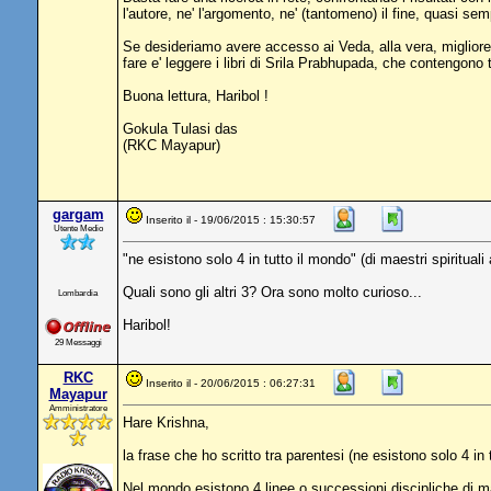
l'autore, ne' l'argomento, ne' (tantomeno) il fine, quasi s
Se desideriamo avere accesso ai Veda, alla vera, migliore 
fare e' leggere i libri di Srila Prabhupada, che contengono
Buona lettura, Haribol !
Gokula Tulasi das
(RKC Mayapur)
gargam
Inserito il - 19/06/2015 : 15:30:57
Utente Medio
"ne esistono solo 4 in tutto il mondo" (di maestri spirituali 
Quali sono gli altri 3? Ora sono molto curioso...
Lombardia
Haribol!
29 Messaggi
RKC
Inserito il - 20/06/2015 : 06:27:31
Mayapur
Amministratore
Hare Krishna,
la frase che ho scritto tra parentesi (ne esistono solo 4 in 
Nel mondo esistono 4 linee o successioni discipliche di mae