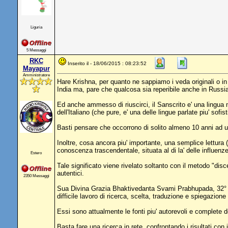
Liguria
5 Messaggi
RKC
Inserito il - 18/06/2015 : 08:23:52
Mayapur
Amministratore
Hare Krishna, per quanto ne sappiamo i veda originali o in
India ma, pare che qualcosa sia reperibile anche in Russia 
Ed anche ammesso di riuscirci, il Sanscrito e' una lingua 
dell'Italiano (che pure, e' una delle lingue parlate piu' sof
Basti pensare che occorrono di solito almeno 10 anni ad 
Inoltre, cosa ancora piu' importante, una semplice lettura 
conoscenza trascendentale, situata al di la' delle influe
Estero
Tale significato viene rivelato soltanto con il metodo "dis
autentici.
2350 Messaggi
Sua Divina Grazia Bhaktivedanta Svami Prabhupada, 32° an
difficile lavoro di ricerca, scelta, traduzione e spiegazione 
Essi sono attualmente le fonti piu' autorevoli e complete
Basta fare una ricerca in rete, confrontando i risultati co