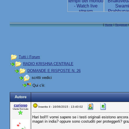
[
Home
|
Registrati
Tutti i Forum
RADIO KRISHNA CENTRALE
DOMANDE E RISPOSTE N. 26
scritti vedici
Qui c'è:
Autore
curioso
Inserito il - 16/06/2015 : 13:40:02
Utente Normale
Hari bol!!! vorrei sapere se i testi originali esistono ancor
magari in india? oppure sono costuditi per proteggerli? gra