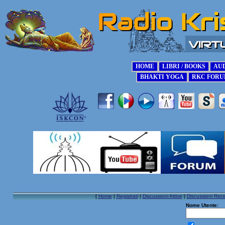
[
Home
|
Registrati
|
Discussioni Attive
|
Discussioni Rece
Nome Utente: