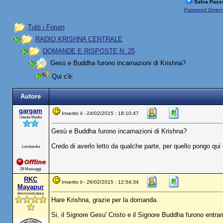
Salva Pass
Password Diment
Tutti i Forum
RADIO KRISHNA CENTRALE
DOMANDE E RISPOSTE N. 25
Gesù e Buddha furono incarnazioni di Krishna?
Qui c'è:
Autore
gargam
Inserito il - 24/02/2015 : 18:10:47
Utente Medio
Gesù e Buddha furono incarnazioni di Krishna?
Credo di averlo letto da qualche parte, per quello pongo qu
Lombardia
29 Messaggi
RKC
Inserito il - 26/02/2015 : 12:54:34
Mayapur
Amministratore
Hare Krishna, grazie per la domanda.
Si, il Signore Gesu' Cristo e il Signore Buddha furono entra