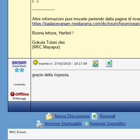
[...]"
------------------
Altre informazioni puoi trovarle partendo dalla pagina di ric
https://padasevanam.mediarama.com/rkcforum/forum/sear
Buona lettura, Haribol !
Gokula Tulasi das
(RKC Mayapur)
gargam
Inserito il - 27/02/2015 : 19:17:06
Utente Medio
grazie della risposta.
Lombardia
29 Messaggi
Nuova Discussione
Rispondi
Versione Stampabile
Aggiungi Segnalibro
RKC Forum