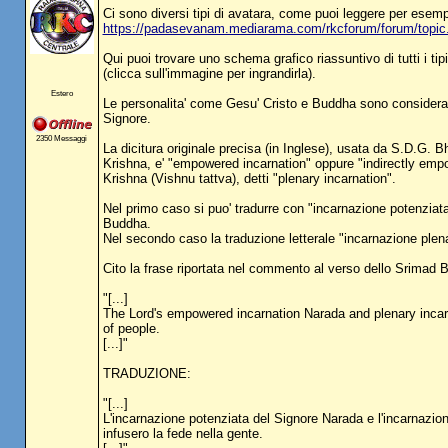
Ci sono diversi tipi di avatara, come puoi leggere per esemp
https://padasevanam.mediarama.com/rkcforum/forum/top
Qui puoi trovare uno schema grafico riassuntivo di tutti i tip
(clicca sull'immagine per ingrandirla).
Estero
Le personalita' come Gesu' Cristo e Buddha sono considerate 
Signore.
2350 Messaggi
La dicitura originale precisa (in Inglese), usata da S.D.G
Krishna, e' "empowered incarnation" oppure "indirectly empow
Krishna (Vishnu tattva), detti "plenary incarnation".
Nel primo caso si puo' tradurre con "incarnazione potenziata
Buddha.
Nel secondo caso la traduzione letterale "incarnazione plenar
Cito la frase riportata nel commento al verso dello Srimad
"[...]
The Lord's empowered incarnation Narada and plenary incarn
of people.
[...]"
TRADUZIONE:
"[...]
L'incarnazione potenziata del Signore Narada e l'incarnazio
infusero la fede nella gente.