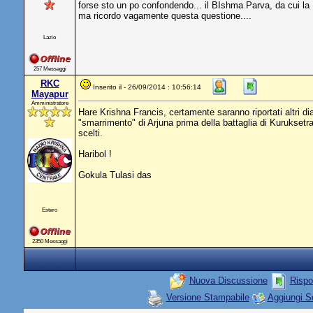
forse sto un po confondendo... il BIshma Parva, da cui la Bh
ma ricordo vagamente questa questione....
Lazio
257 Messaggi
RKC
Inserito il - 26/09/2014 : 10:56:14
Mayapur
Amministratore
Hare Krishna Francis, certamente saranno riportati altri d
"smarrimento" di Arjuna prima della battaglia di Kuruksetr
scelti.
Haribol !
Gokula Tulasi das
Estero
2350 Messaggi
Nuova Discussione
Rispo
Versione Stampabile
Aggiungi S