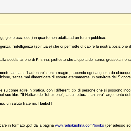
ggi, glorie ecc. ecc.) in quanto non adatta ad un forum pubblico.
igenza, l'intelligenza (spirituale) che ci permette di capire la nostra posizione
alla soddisfazione di Krishna, piuttosto che a quella dei sensi, grossolani o so
nte lasciarsi "bastonare" senza reagire, subendo ogni angheria da chiunque, 
osizione, senza mai dimenticare di essere eternamente un servitore del Signore
te su come agire in pratica, con i differenti tipi di persone che si possono inc
el suo libro "Il Nettare dell'Istruzione", la cui lettura ti chiarira' l'argomento de
, un saluto fraterno, Haribol !
ricare in formato .pdf dalla pagina
www.radiokrishna.com/books
(per adesso solo