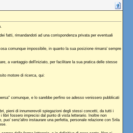
a.
dei fatti, rimandandoti ad una corrispondenza privata per eventuali
osa comunque impossibile, in quanto la sua posizione rimarra' sempre
e, a vantaggio dell'iniziato, per facilitare la sua pratica delle stesse
ito motore di ricerca, qui:
ra "persa" comunque, e lo sarebbe perfino se adesso venissero pubblicati
pieni di innumerevoli spiegazioni degli stessi concetti, da tutti i
libri fossero imprecisi dal punto di vista letterario. Inoltre non
le, puo' senz'altro instaurare una perfetta, personale relazione con Srila
ese.