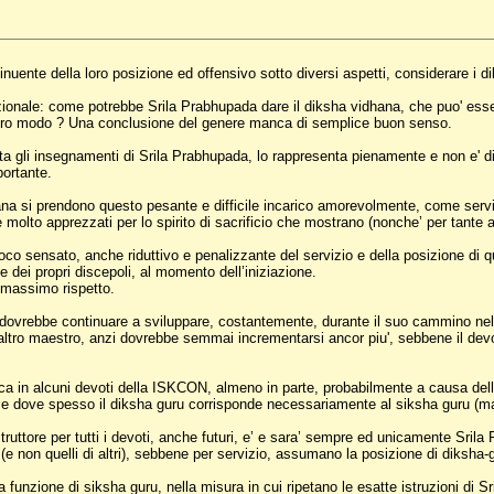
nuente della loro posizione ed offensivo sotto diversi aspetti, considerare i d
azionale: come potrebbe Srila Prabhupada dare il diksha vidhana, che puo' es
e altro modo ? Una conclusione del genere manca di semplice buon senso.
ita gli insegnamenti di Srila Prabhupada, lo rappresenta pienamente e non e' dive
ortante.
dhana si prendono questo pesante e difficile incarico amorevolmente, come ser
olto apprezzati per lo spirito di sacrificio che mostrano (nonche’ per tante al
poco sensato, anche riduttivo e penalizzante del servizio e della posizione di que
e dei propri discepoli, al momento dell’iniziazione.
l massimo rispetto.
 dovrebbe continuare a sviluppare, costantemente, durante il suo cammino nel
un altro maestro, anzi dovrebbe semmai incrementarsi ancor piu', sebbene il de
 in alcuni devoti della ISKCON, almeno in parte, probabilmente a causa dell'in
e, e dove spesso il diksha guru corrisponde necessariamente al siksha guru (mae
truttore per tutti i devoti, anche futuri, e’ e sara’ sempre ed unicamente Srila
 (e non quelli di altri), sebbene per servizio, assumano la posizione di diksha-g
 funzione di siksha guru, nella misura in cui ripetano le esatte istruzioni di