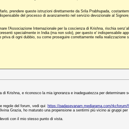
 farlo, prendere queste istruzioni direttamente da Srila Prabhupada, costanteme
dispensabile del processo di avanzamento nel servizio devozionale al Signore
are l'Associazione Internazionale per la coscienza di Krishna, rischia senz’altro
resenti specialmente in India (ma non solo), per questo e' indispensabile approf
 priva di ogni dubbio, su come proseguire correttamente nella realizzazione sp
di Krishna, e riconosco la mia ignoranza e inadeguatezza per determinare se 
e regole del forum, vedi qui:
https://padasevanam.mediarama.com/rkcforum
a Divina Grazia, ho maturato una propensione a sentirmi più vicino ai gruppi per
devoti con il mio stesso punto di vista.