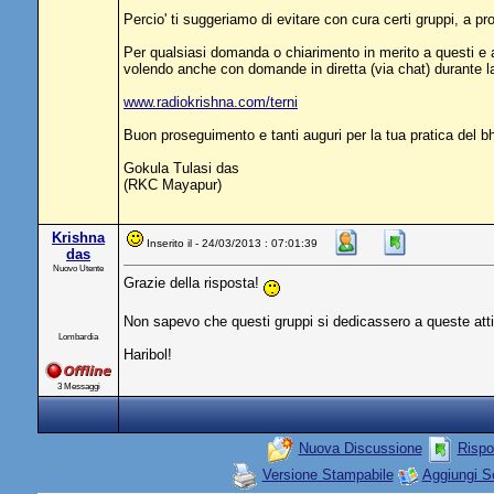
Percio' ti suggeriamo di evitare con cura certi gruppi, a pro
Per qualsiasi domanda o chiarimento in merito a questi e al
volendo anche con domande in diretta (via chat) durante l
www.radiokrishna.com/terni
Buon proseguimento e tanti auguri per la tua pratica del b
Gokula Tulasi das
(RKC Mayapur)
Krishna
Inserito il - 24/03/2013 : 07:01:39
das
Nuovo Utente
Grazie della risposta!
Non sapevo che questi gruppi si dedicassero a queste attiv
Lombardia
Haribol!
3 Messaggi
Nuova Discussione
Rispo
Versione Stampabile
Aggiungi S