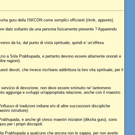
iksha guru della ISKCON come semplici officianti (ritvik, appunto).
sere dato soltanto da una persona fisicamente presente ? Apparendo
rso da lui, dal punto di vista spirituale, quindi e’ un’offesa
vizio a Srila Prabhupada, e pertanto devono essere altamente onorati e
tre ragioni).
sti devoti, che invece rischiano addirittura la loro vita spirituale, per il
 servizio di devozione, non deve essere sminuito ne' tantomeno
voto aggiunga e sviluppi un'appropriata relazione, anche con il maestro
flusso di tradizioni indiane e/o di altre successioni discipliche
stro istruttore).
 Prabhupada, e anche gli stessi maestri iniziatori (diksha guru), sono
uru per i propri discepoli.
 Srila Prabhupada a qualcuno che ancora non le sappia, per non averle