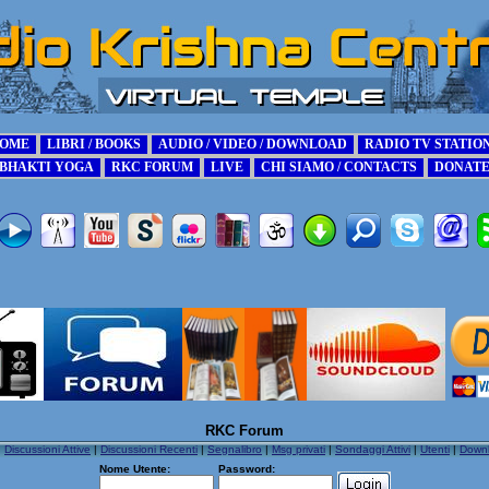
RKC Forum
|
Discussioni Attive
|
Discussioni Recenti
|
Segnalibro
|
Msg privati
|
Sondaggi Attivi
|
Utenti
|
Down
Nome Utente:
Password: