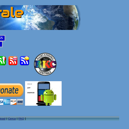
load
|
Cerca
|
FAQ
]