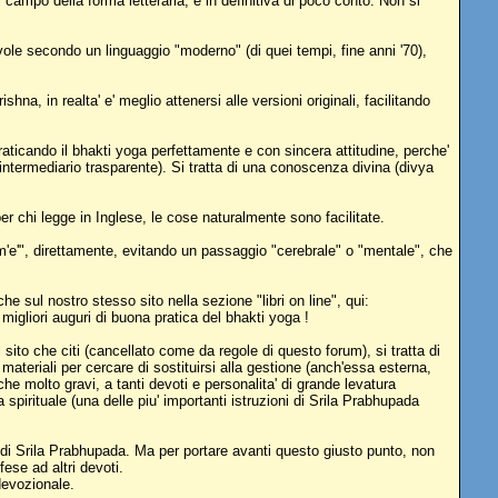
l campo della forma letteraria, e in definitiva di poco conto. Non si
revole secondo un linguaggio "moderno" (di quei tempi, fine anni '70),
a, in realta' e' meglio attenersi alle versioni originali, facilitando
praticando il bhakti yoga perfettamente e con sincera attitudine, perche'
intermediario trasparente). Si tratta di una conoscenza divina (divya
per chi legge in Inglese, le cose naturalmente sono facilitate.
m'e'", direttamente, evitando un passaggio "cerebrale" o "mentale", che
he sul nostro stesso sito nella sezione "libri on line", qui:
migliori auguri di buona pratica del bhakti yoga !
 sito che citi (cancellato come da regole di questo forum), si tratta di
teriali per cercare di sostituirsi alla gestione (anch'essa esterna,
 molto gravi, a tanti devoti e personalita' di grande levatura
spirituale (una delle piu' importanti istruzioni di Srila Prabhupada
i di Srila Prabhupada. Ma per portare avanti questo giusto punto, non
ese ad altri devoti.
 devozionale.