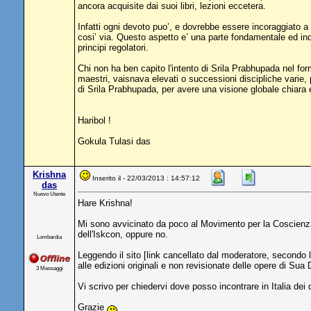
ancora acquisite dai suoi libri, lezioni eccetera.
Infatti ogni devoto puo’, e dovrebbe essere incoraggiato a
cosi’ via. Questo aspetto e’ una parte fondamentale ed in
principi regolatori.
Chi non ha ben capito l'intento di Srila Prabhupada nel form
maestri, vaisnava elevati o successioni discipliche varie, p
di Srila Prabhupada, per avere una visione globale chiara e
Haribol !
Gokula Tulasi das
Krishna
Inserito il - 22/03/2013 : 14:57:12
das
Nuovo Utente
Hare Krishna!
Mi sono avvicinato da poco al Movimento per la Coscienza 
dell'Iskcon, oppure no.
Lombardia
Leggendo il sito [link cancellato dal moderatore, secondo l
alle edizioni originali e non revisionate delle opere di Su
3 Messaggi
Vi scrivo per chiedervi dove posso incontrare in Italia dei 
Grazie