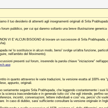
o il tuo desiderio di attenerti agli insegnamenti originali di Srila Prabhupad
n forum pubblico, per cui qui daremo soltanto una breve illustrazione generica 
, NON VI E' ALCUN BISOGNO di trovare un successore di Srila Prabhupada, c
sha).
da ne' lo sostituisce in alcun modo, bensi' svolge un'altra funzione, particolar
eguire, nell'ambito del Movimento).
ussioni presenti sul forum, inserendo la parola chiave "iniziazione" nell'appos
rch.asp
o sentito in quanto attraverso le varie traduzioni, la versione esatta al 100% e
glese, appunto, originali.
 seriamente seguire Srila Prabhupada, che leggendo costantemente i suoi libri, 
 la scienza trascendentale e in generale tutto cio' che egli intende, perfino se i 
erenze, incontri, conversazioni, lettere individuali e cosi' via, percio' chi vuo
. In caso di dubbio, sara' sufficiente consultare la versione originale in Ingl