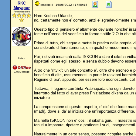
RKC
Inserito il - 16/06/2012 : 17:59:15
Mayapur
Amministratore
Hare Krishna Orlando,
no, certamente non e' corretto, anzi e' sgradevolmente smi
Questo tipo di pensiero e' altamente deviante nonche' irr
forse nell'arena del sacrificio in forma sottile ? O in ch
Prima di tutto, chi segue e mette in pratica nella propria v
considerarlo differentemente, o in qualche modo meno imp
Poi, i devoti incaricati dalla ISKCON a dare il diksha vi
Estero
rispettati come egli stesso, e senza dubbio devono essere m
Altro che “ritvik”: un tale concetto e’, oltre che erroneo e 
2350 Messaggi
beneficio di altri, assumendosi in parte le reazioni karmich
Ragione di piu’, appunto, per essere loro riconoscenti, co
Tuttavia, il legame con Srila Prabhupada che ogni devoto
interrotto dal fatto di aver preso l'iniziazione diksha da 
iniziatore.
La comprensione di questo, aspetto, e' cio' che forse manca
(math), dove si da' all'iniziazione un'importanza different
Ma nella ISKCON non e’ cosi’: il siksha guru, il maestro is
tenuti a imparare, ripetere e praticare i suoi, insegnamenti
Naturalmente in un certo senso, possono ricoprire anche la