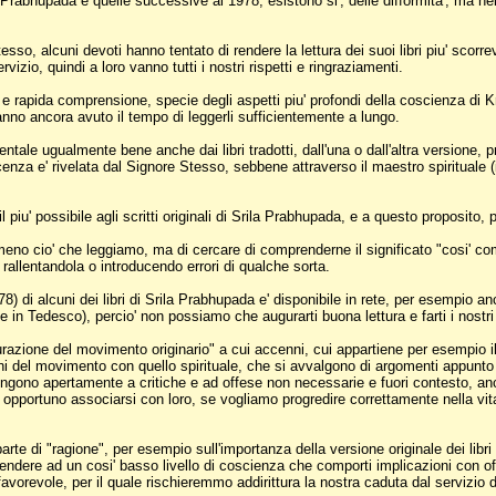
la Prabhupada e quelle successive al 1978, esistono si', delle difformita', ma ne
esso, alcuni devoti hanno tentato di rendere la lettura dei suoi libri piu' scor
izio, quindi a loro vanno tutti i nostri rispetti e ringraziamenti.
rapida comprensione, specie degli aspetti piu' profondi della coscienza di Krishn
nno ancora avuto il tempo di leggerli sufficientemente a lungo.
ntale ugualmente bene anche dai libri tradotti, dall'una o dall'altra versione, 
enza e' rivelata dal Signore Stesso, sebbene attraverso il maestro spirituale (
iu' possibile agli scritti originali di Srila Prabhupada, e a questo proposito, 
meno cio' che leggiamo, ma di cercare di comprenderne il significato "cosi' co
, rallentandola o introducendo errori di qualche sorta.
8) di alcuni dei libri di Srila Prabhupada e' disponibile in rete, per esempio anc
 in Tedesco), percio' non possiamo che augurarti buona lettura e farti i nostri 
aurazione del movimento originario" a cui accenni, cui appartiene per esempio il
i del movimento con quello spirituale, che si avvalgono di argomenti appunto ma
gono apertamente a critiche e ad offese non necessarie e fuori contesto, anche
 opportuno associarsi con loro, se vogliamo progredire correttamente nella vita 
te di "ragione", per esempio sull'importanza della versione originale dei libr
scendere ad un cosi' basso livello di coscienza che comporti implicazioni con off
sfavorevole, per il quale rischieremmo addirittura la nostra caduta dal servizio