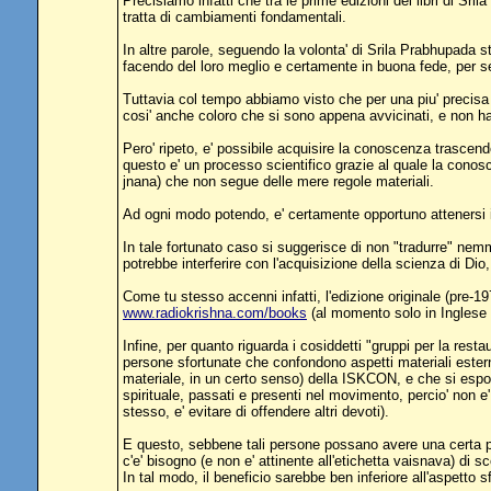
Precisiamo infatti che tra le prime edizioni dei libri di Sri
tratta di cambiamenti fondamentali.
In altre parole, seguendo la volonta' di Srila Prabhupada st
facendo del loro meglio e certamente in buona fede, per serv
Tuttavia col tempo abbiamo visto che per una piu' precisa e 
cosi' anche coloro che si sono appena avvicinati, e non ha
Pero' ripeto, e' possibile acquisire la conoscenza trascende
questo e' un processo scientifico grazie al quale la conosc
jnana) che non segue delle mere regole materiali.
Ad ogni modo potendo, e' certamente opportuno attenersi il p
In tale fortunato caso si suggerisce di non "tradurre" nem
potrebbe interferire con l'acquisizione della scienza di Dio
Come tu stesso accenni infatti, l'edizione originale (pre-197
www.radiokrishna.com/books
(al momento solo in Inglese e
Infine, per quanto riguarda i cosiddetti "gruppi per la rest
persone sfortunate che confondono aspetti materiali estern
materiale, in un certo senso) della ISKCON, e che si espon
spirituale, passati e presenti nel movimento, percio' non e'
stesso, e' evitare di offendere altri devoti).
E questo, sebbene tali persone possano avere una certa par
c'e' bisogno (e non e' attinente all'etichetta vaisnava) di 
In tal modo, il beneficio sarebbe ben inferiore all'aspetto 