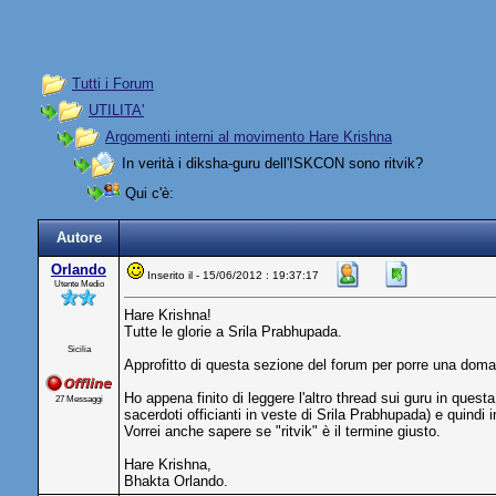
Tutti i Forum
UTILITA'
Argomenti interni al movimento Hare Krishna
In verità i diksha-guru dell'ISKCON sono ritvik?
Qui c'è:
Autore
Orlando
Inserito il - 15/06/2012 : 19:37:17
Utente Medio
Hare Krishna!
Tutte le glorie a Srila Prabhupada.
Sicilia
Approfitto di questa sezione del forum per porre una doma
Ho appena finito di leggere l'altro thread sui guru in qu
27 Messaggi
sacerdoti officianti in veste di Srila Prabhupada) e quindi
Vorrei anche sapere se "ritvik" è il termine giusto.
Hare Krishna,
Bhakta Orlando.