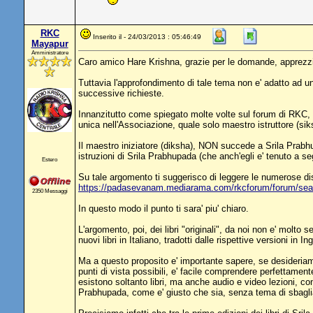
RKC
Inserito il - 24/03/2013 : 05:46:49
Mayapur
Amministratore
Caro amico Hare Krishna, grazie per le domande, apprezziam
Tuttavia l'approfondimento di tale tema non e' adatto ad u
successive richieste.
Innanzitutto come spiegato molte volte sul forum di RKC
unica nell'Associazione, quale solo maestro istruttore (sik
Il maestro iniziatore (diksha), NON succede a Srila Prabhupa
istruzioni di Srila Prabhupada (che anch'egli e' tenuto a s
Estero
Su tale argomento ti suggerisco di leggere le numerose disc
https://padasevanam.mediarama.com/rkcforum/forum/sea
2350 Messaggi
In questo modo il punto ti sara' piu' chiaro.
L'argomento, poi, dei libri "originali", da noi non e' molt
nuovi libri in Italiano, tradotti dalle rispettive versioni in In
Ma a questo proposito e' importante sapere, se desideriamo
punti di vista possibili, e' facile comprendere perfettamente
esistono soltanto libri, ma anche audio e video lezioni, conf
Prabhupada, come e' giusto che sia, senza tema di sbagliare