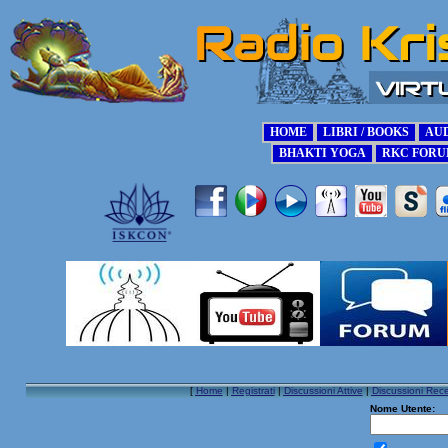
[
Home
|
Registrati
|
Discussioni Attive
|
Discussioni Rece
Nome Utente: