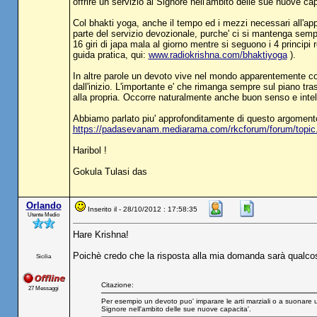
offrire un servizio al Signore nell'ambito delle sue nuove cap
Col bhakti yoga, anche il tempo ed i mezzi necessari all'app
parte del servizio devozionale, purche' ci si mantenga se
16 giri di japa mala al giorno mentre si seguono i 4 principi
guida pratica, qui:
www.radiokrishna.com/bhaktiyoga
).
In altre parole un devoto vive nel mondo apparentemente com
dall'inizio. L'importante e' che rimanga sempre sul piano tr
alla propria. Occorre naturalmente anche buon senso e intellig
Abbiamo parlato piu' approfonditamente di questo argoment
https://padasevanam.mediarama.com/rkcforum/forum/top
Haribol !
Gokula Tulasi das
Orlando
Inserito il - 28/10/2012 : 17:58:35
Utente Medio
Hare Krishna!
Poichè credo che la risposta alla mia domanda sarà qualco
Sicilia
Citazione:
27 Messaggi
Per esempio un devoto puo' imparare le arti marziali o a suonare uno 
Signore nell'ambito delle sue nuove capacita'.