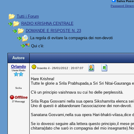
Salva Pass
Password Diment
Tutti i Forum
RADIO KRISHNA CENTRALE
DOMANDE E RISPOSTE N. 23
La regola di evitare la compagnia dei non-devoti
Qui c'è:
Autore
Orlando
Inserito il - 26/01/2012 : 20:07:07
Utente Medio
Hare Krishna!
Tutte le glorie a Srila Prabhupada,a Sri Sri Nitai-Gauranga 
Sicilia
C'è un principio vaishnava su cui ho delle perplessità.
Srila Rupa Gosvami nella sua opera Sikshamrita elenca sei "
27 Messaggi
Uno di questi è abbandonare l'associazione dei non-devoti.
Sanatana Gosvami,nella sua opera Hari-bhakti-vilasa,dice d
Se io dovessi seguire alla lettera questo principio,il mese pr
chitarra(dato che sarò in compagnia del mio insegnante).No