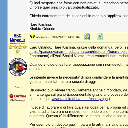
Quindi sospetto che forse con non-devoti si intendono perso
O forse quel principio va contestualizzato.
Chiedo cortesemente delucidazioni in merito all'applicazione 
Hare Krishna,
Bhakta Orlando.
RKC
Inserito il - 27/01/2012 : 14:35:34
Mayapur
Amministratore
Caro Orlando, Hare Krishna, grazie della domanda, pero', se
https://padasevanam.mediarama.com/rkcforum/forum/top
(tantomeno) all'Hari Bhakti Vilasa, testi entrambi non trad
Quando si dice di evitare l'associazione con i non-devoti, na
societa'.
Si intende invece la necessita' di non condividere la mentali
generalmente l'atmosfera sociale di oggi.
Estero
Un devoto puo' vivere tranquillamente anche circondato, da n
si mantenga sul piano trascendentale grazie al processo del b
esempio qui:
www.radiokrishna.com/bhaktiyoga
).
2350 Messaggi
Invece di lavorare o di fare qualsiasi cosa per la propria od
vive, studia, lavora e si muove nel mondo piu' o meno come t
suprema. Questa e' la differenza: la mentalita' che guida le 
Per esempio un devoto puo' imparare le arti marziali o a suon