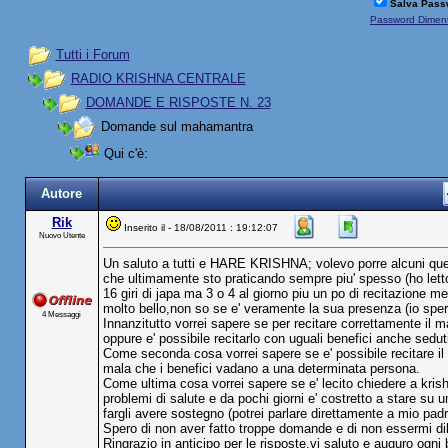
Salva Pass
Password Diment
Tutti i Forum
RADIO KRISHNA CENTRALE
DOMANDE E RISPOSTE N. 23
Domande sul mahamantra
Qui c'è:
Autore
Rik
Inserito il - 18/08/2011 : 19:12:07
Nuovo Utente
Un saluto a tutti e HARE KRISHNA; volevo porre alcuni que
che ultimamente sto praticando sempre piu' spesso (ho lett
16 giri di japa ma 3 o 4 al giorno piu un po di recitazione m
molto bello,non so se e' veramente la sua presenza (io spe
4 Messaggi
Innanzitutto vorrei sapere se per recitare correttamente il 
oppure e' possibile recitarlo con uguali benefici anche sedut
Come seconda cosa vorrei sapere se e' possibile recitare il 
mala che i benefici vadano a una determinata persona.
Come ultima cosa vorrei sapere se e' lecito chiedere a kris
problemi di salute e da pochi giorni e' costretto a stare su
fargli avere sostegno (potrei parlare direttamente a mio pad
Spero di non aver fatto troppe domande e di non essermi dil
Ringrazio in anticipo per le risposte,vi saluto e auguro og