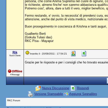
persona, che come Anima Suprema nel cuore di ognuno, conosce
le richieste, almeno finche' non saremo abbastanza qualific
Potremo cosi', allora, dare a tutti il vero, miglior beneficio, q
Fermo restando, e' ovvio, la necessita' di prendersi cura, e
attenzione, anche dal punto di vista medico, nutrizionale ecc
Buon proseguimento in coscienza di Krishna e tanti auguri, Ha
Gualberto Berti
(Gokula Tulasi das)
RKC Pisa - Mayapur
Rik
Inserito il - 20/08/2011 : 17:54:21
Nuovo Utente
Grazie per le risposte e per i consigli che ho trovato esauri
4 Messaggi
Nuova Discussione
Rispondi
Versione Stampabile
Aggiungi Segnalibro
RKC Forum