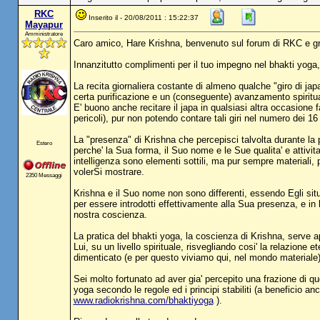
RKC
Inserito il - 20/08/2011 : 15:22:37
Mayapur
Amministratore
Caro amico, Hare Krishna, benvenuto sul forum di RKC e gr
Innanzitutto complimenti per il tuo impegno nel bhakti yoga, ch
La recita giornaliera costante di almeno qualche "giro di ja
certa purificazione e un (conseguente) avanzamento spiritua
E' buono anche recitare il japa in qualsiasi altra occasione 
pericoli), pur non potendo contare tali giri nel numero dei 16 
La "presenza" di Krishna che percepisci talvolta durante la p
Estero
perche' la Sua forma, il Suo nome e le Sue qualita' e attivi
intelligenza sono elementi sottili, ma pur sempre materiali,
volerSi mostrare.
2350 Messaggi
Krishna e il Suo nome non sono differenti, essendo Egli situ
per essere introdotti effettivamente alla Sua presenza, e i
nostra coscienza.
La pratica del bhakti yoga, la coscienza di Krishna, serve 
Lui, su un livello spirituale, risvegliando cosi' la relazione
dimenticato (e per questo viviamo qui, nel mondo materiale)
Sei molto fortunato ad aver gia' percepito una frazione di que
yoga secondo le regole ed i principi stabiliti (a beneficio an
www.radiokrishna.com/bhaktiyoga
).