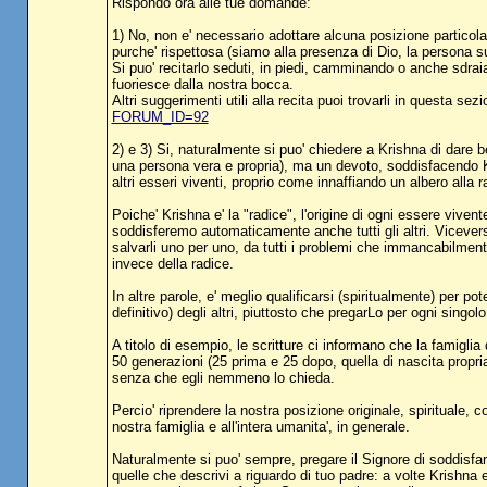
Rispondo ora alle tue domande:
1) No, non e' necessario adottare alcuna posizione particolar
purche' rispettosa (siamo alla presenza di Dio, la persona 
Si puo' recitarlo seduti, in piedi, camminando o anche sdraia
fuoriesce dalla nostra bocca.
Altri suggerimenti utili alla recita puoi trovarli in questa se
FORUM_ID=92
2) e 3) Si, naturalmente si puo' chiedere a Krishna di dare be
una persona vera e propria), ma un devoto, soddisfacendo Kr
altri esseri viventi, proprio come innaffiando un albero alla ra
Poiche' Krishna e' la "radice", l'origine di ogni essere vivent
soddisferemo automaticamente anche tutti gli altri. Vicevers
salvarli uno per uno, da tutti i problemi che immancabilment
invece della radice.
In altre parole, e' meglio qualificarsi (spiritualmente) per p
definitivo) degli altri, piuttosto che pregarLo per ogni singolo
A titolo di esempio, le scritture ci informano che la famigli
50 generazioni (25 prima e 25 dopo, quella di nascita propri
senza che egli nemmeno lo chieda.
Percio' riprendere la nostra posizione originale, spirituale, 
nostra famiglia e all'intera umanita', in generale.
Naturalmente si puo' sempre, pregare il Signore di soddisfare
quelle che descrivi a riguardo di tuo padre: a volte Krishna 