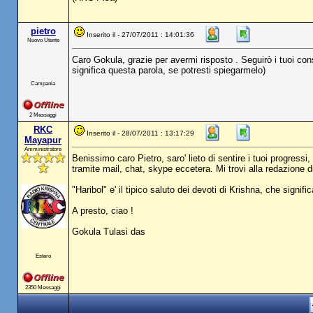
pietro
Inserito il - 27/07/2011 : 14:01:36
Nuovo Utente
Caro Gokula, grazie per avermi risposto . Seguirò i tuoi con
significa questa parola, se potresti spiegarmelo)
Campania
2 Messaggi
RKC
Inserito il - 28/07/2011 : 13:17:29
Mayapur
Amministratore
Benissimo caro Pietro, saro' lieto di sentire i tuoi progress
tramite mail, chat, skype eccetera. Mi trovi alla redazione 
"Haribol" e' il tipico saluto dei devoti di Krishna, che signif
A presto, ciao !
Gokula Tulasi das
Estero
2350 Messaggi