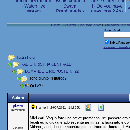
[
Home
|
Registrati
|
Discussioni Attive
|
Discussioni Recenti
Nome Utente:
Salva Passwo
Password Dimentic
Tutti i Forum
RADIO KRISHNA CENTRALE
DOMANDE E RISPOSTE N. 22
sono giunto in ritardo?
Qui c'è:
Autore
pietro
Inserito il - 26/07/2011 : 18:36:51
Nuovo Utente
Miei cari. Voglio fare una breve premessa: nel passato ero s
fedeli ed io giovane adolescente ne rimasi affascinato e confe
Milano , anni dopo li rincontrai per le strade di Roma e di
Campania