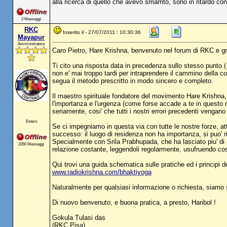
alla ricerca di quello che avevo smarrito, sono in ritardo co
2 Messaggi
RKC
Inserito il - 27/07/2011 : 10:30:36
Mayapur
Amministratore
Caro Pietro, Hare Krishna, benvenuto nel forum di RKC e g
Ti cito una risposta data in precedenza sullo stesso punto 
non e' mai troppo tardi per intraprendere il cammino della c
segua il metodo prescritto in modo sincero e completo.
Il maestro spirituale fondatore del movimento Hare Krishn
l'importanza e l'urgenza (come forse accade a te in questo 
seriamente, cosi' che tutti i nostri errori precedenti vengano 
Estero
Se ci impegniamo in questa via con tutte le nostre forze, at
successo: il luogo di residenza non ha importanza, si puo' r
Specialmente con Srila Prabhupada, che ha lasciato piu' di 80
2350 Messaggi
relazione costante, leggendoli regolarmente, usufruendo cosi
Qui trovi una guida schematica sulle pratiche ed i principi de
www.radiokrishna.com/bhaktiyoga
Naturalmente per qualsiasi informazione o richiesta, siamo 
Di nuovo benvenuto, e buona pratica, a presto, Haribol !
Gokula Tulasi das
(RKC Pisa)