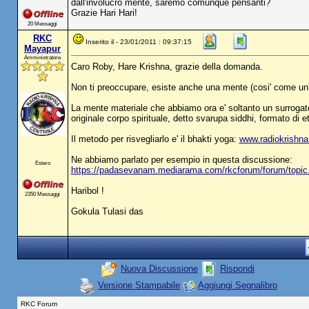
dall'involucro mente, saremo comunque pensanti?
Grazie Hari Hari!
20 Messaggi
RKC
Inserito il - 23/01/2011 : 09:37:15
Mayapur
Amministratore
Caro Roby, Hare Krishna, grazie della domanda.
Non ti preoccupare, esiste anche una mente (cosi' come un'i
La mente materiale che abbiamo ora e' soltanto un surrogato
originale corpo spirituale, detto svarupa siddhi, formato di e
Il metodo per risvegliarlo e' il bhakti yoga:
www.radiokrishna
Ne abbiamo parlato per esempio in questa discussione:
Estero
https://padasevanam.mediarama.com/rkcforum/forum/top
Haribol !
2350 Messaggi
Gokula Tulasi das
Nuova Discussione
Rispondi
Versione Stampabile
Aggiungi Segnalibro
RKC Forum