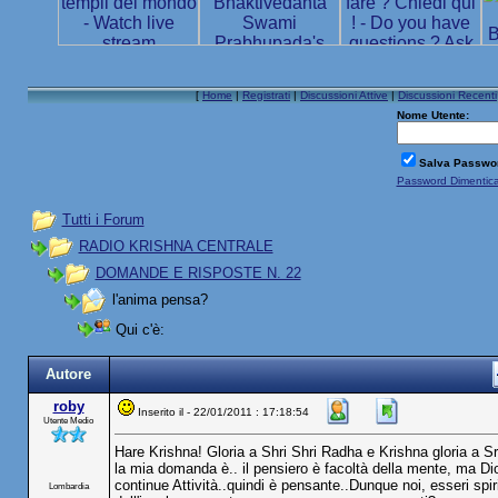
[
Home
|
Registrati
|
Discussioni Attive
|
Discussioni Recenti
Nome Utente:
Salva Passwo
Password Dimentic
Tutti i Forum
RADIO KRISHNA CENTRALE
DOMANDE E RISPOSTE N. 22
l'anima pensa?
Qui c'è:
Autore
roby
Inserito il - 22/01/2011 : 17:18:54
Utente Medio
Hare Krishna! Gloria a Shri Shri Radha e Krishna gloria a Srhi
la mia domanda è.. il pensiero è facoltà della mente, ma Di
continue Attività..quindi è pensante..Dunque noi, esseri spir
Lombardia