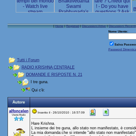
[
Home
|
Registrati
|
Discussioni Attive
|
Discussioni Recenti
Nome Utente:
Salva Passwo
Password Dimentic
Tutti i Forum
RADIO KRISHNA CENTRALE
DOMANDE E RISPOSTE N. 21
I tre guna.
Qui c'è:
Autore
alfoncelen
Inserito il - 26/10/2010 : 16:57:09
Utente Medio
Hare Krishna.
L insieme dei tre guna, allo stato non manifestato, è consid
La mia domanda:che si intende "allo stato non manifestato