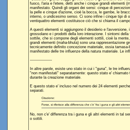
fuoco, l'aria e l'etere, detti anche i cinque grandi elementi (m
manifestato. Quindi gli organi dei sensi: cinque di percezione
la pelle e cinque d'azione, cioè la bocca, le gambe, le bracci
interno, o undicesimo senso. Ci sono infine i cinque tipi di ogge
ventiquattro elementi costituisce ciò che si chiama il camp
A questi elementi si aggiungono il desiderio e l'avversione,
grossolano e i prodotti della loro interazione. I sintomi del
sottile, che si compone degli elementi sottili, cioè la mente,
grandi elementi (maha-bhuta) sono una rappresentazione gros
tecnicamente definito concezione materiale, ossia tamasa-bu
manifestato delle tre influenze della natura materiale. Le i
-------------------
In altre parole, esiste uno stato in cui i "guna", le tre infl
"non manifestati" separatamente: questo stato e' chiamato 
durante la creazione materiale.
E questo stato e' incluso nel numero dei 24 elementi perche'
separati.
Citazione:
Forse, si riferisce alla differenza che c'e' fra i guna e gli altri eleme
No, non c'e' differenza tra i guna e gli altri elementi in tal 
o sottili.