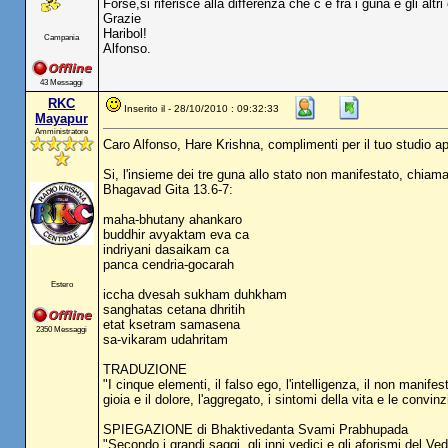
Forse,si riferisce alla differenza che c è fra i guna e gli altr
Grazie
Haribol!
Campania
Alfonso.
43 Messaggi
RKC
Inserito il - 28/10/2010 : 09:32:33
Mayapur
Amministratore
Caro Alfonso, Hare Krishna, complimenti per il tuo studio a
Si, l'insieme dei tre guna allo stato non manifestato, chiam
Bhagavad Gita 13.6-7:
maha-bhutany ahankaro
buddhir avyaktam eva ca
indriyani dasaikam ca
panca cendria-gocarah
Estero
iccha dvesah sukham duhkham
sanghatas cetana dhritih
etat ksetram samasena
2350 Messaggi
sa-vikaram udahritam
TRADUZIONE
"I cinque elementi, il falso ego, l'intelligenza, il non manifes
gioia e il dolore, l'aggregato, i sintomi della vita e le convin
SPIEGAZIONE di Bhaktivedanta Svami Prabhupada
"Secondo i grandi saggi, gli inni vedici e gli aforismi del Ve